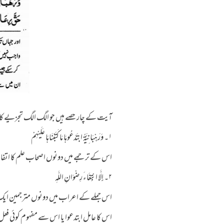
آیت کے چار حصے ہیں جو الگ الگ تجزیے کا
۱۔ وَرَهْبَانِيَّةً ابْتَدَعُوهَا مَا كَتَبْنَاهَا عَلَيْهِمْ
اس کے ترجمے میں دونوں اصحاب علم کا اتفاق 
۲۔ إِلَّا ابْتِغَاءَ رِضْوَانِ اللَّهِ
اس جملے کے اعراب میں دونوں مترجمین ایک پہل
اس کا عامل ابتدعوا یا اس سے مفہوم کوئی فعل