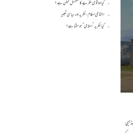
کیا دو قومی نظریے کا تسلسل ممکن ہے ؟
اجتماعی احکام، نظریہ اور سیاسی تعبیر
کیا نظریہ ”اسلامی“ ہو سکتا ہے؟
ذہبی