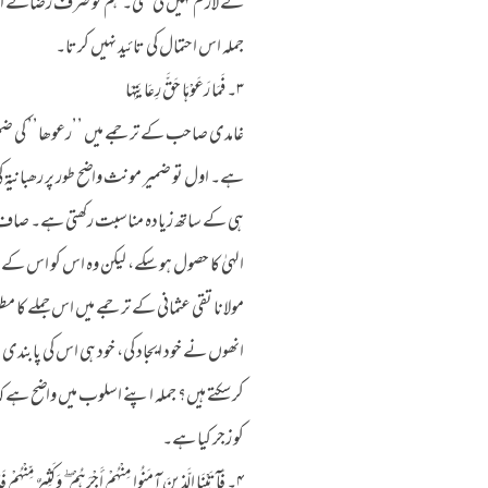
نے لازم نہیں کی تھی۔ ہم تو صرف رضائے الہ
جملہ اس احتمال کی تائید نہیں کرتا۔
۳۔ فَمَا رَعَوْهَا حَقَّ رِعَايَتِهَا
غامدی صاحب کے ترجمے میں ’’رعوھا’’ کی ضمیر
ہے۔ اول تو ضمیر مونث واضح طور پر رھبانیۃ
ہی کے ساتھ زیادہ مناسبت رکھتی ہے۔ صاف 
الہیٰ کا حصول ہو سکے، لیکن وہ اس کو اس کے جا
مولانا تقی عثمانی کے ترجمے میں اس جملے کا مطل
انھوں نے خود ایجاد کی، خود ہی اس کی پابندی ب
کر سکتے ہیں؟ جملہ اپنے اسلوب میں واضح ہے کہ 
کو زجر کیا ہے۔
۴۔ فَآتَيْنَا الَّذِينَ آمَنُوا مِنْهُمْ أَجْرَهُمْ ۖ وَكَثِيرٌ مِّنْهُمْ فَاسِقُونَ