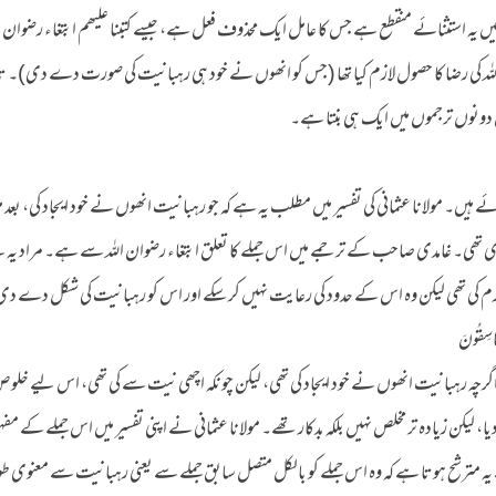
ں یہ استثنائے منقطع ہے جس کا عامل ایک محذوف فعل ہے، جیسے کتبنا علیھم ابتغاء رضوان ا
ہ اللہ کی رضا کا حصول لازم کیا تھا (جس کو انھوں نے خود ہی رہبانیت کی صورت دے دی)۔ ت
ونوں ترجموں میں ایک ہی بنتا ہے۔
ے ہیں۔ مولانا عثمانی کی تفسیر میں مطلب یہ ہے کہ جو رہبانیت انھوں نے خود ایجاد کی، بعد
 فطری تھی۔ غامدی صاحب کے ترجمے میں اس جملے کا تعلق ابتغاء رضوان اللہ سے ہے۔ مراد یہ 
 کی تھی لیکن وہ اس کے حدود کی رعایت نہیں کر سکے اور اس کو رہبانیت کی شکل دے د
گرچہ رہبانیت انھوں نے خود ایجاد کی تھی، لیکن چونکہ اچھی نیت سے کی تھی، اس لیے خل
 لیکن زیادہ تر مخلص نہیں بلکہ بدکار تھے۔ مولانا عثمانی نے اپنی تفسیر میں اس جملے کے مفہ
 یہ مترشح ہوتا ہے کہ وہ اس جملے کو بالکل متصل سابق جملے سے یعنی رہبانیت سے معنوی طور