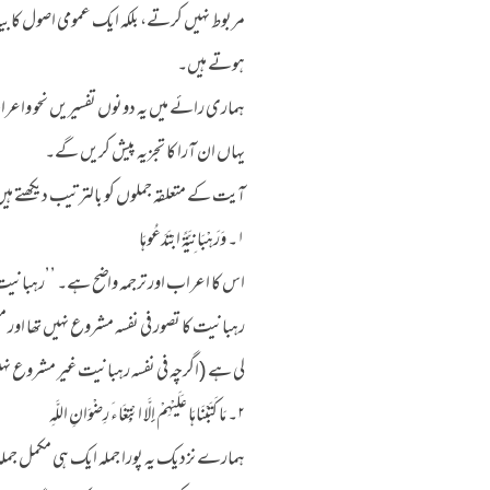
مربوط نہیں کرتے، بلکہ ایک عمومی اصول کا بیا
ہوتے ہیں۔
ہماری رائے میں یہ دونوں تفسیریں نحو واعر
یہاں ان آرا کا تجزیہ پیش کریں گے۔
آیت کے متعلقہ جملوں کو بالترتیب دیکھتے ہی
۱۔ وَرَهْبَانِيَّةً ابْتَدَعُوهَا
اس کا اعراب اور ترجمہ واضح ہے۔ ’’رہبانیت ا
رہبانیت کا تصور فی نفسہ مشروع نہیں تھا اور
لی ہے (اگرچہ فی نفسہ رہبانیت غیر مشروع نہی
۲۔ مَا كَتَبْنَاهَا عَلَيْهِمْ إِلَّا ابْتِغَاءَ رِضْوَانِ اللَّهِ
ہمارے نزدیک یہ پورا جملہ ایک ہی مکمل جملہ ہ