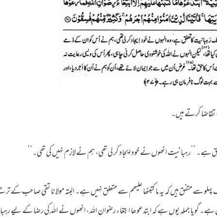
 تقاضا کرتے ہیں۔
ہے۔ ’’رہبانیت انھوں نے خود ایجاد کر لی تھی، ہم نے لازم نہیں کی تھی۔’’
و سے متفق ہیں کہ یہ ما کتبنھا علیھم سے متعلق نہیں ہے۔ البتہ مولانا تقی صاحب کے ترجم
 ہے۔ گویا جملہ یوں ہے کہ ابتدعوھا ابتغاء رضوان اللہ، انھوں نے اللہ کی رضا کے لیے رہ