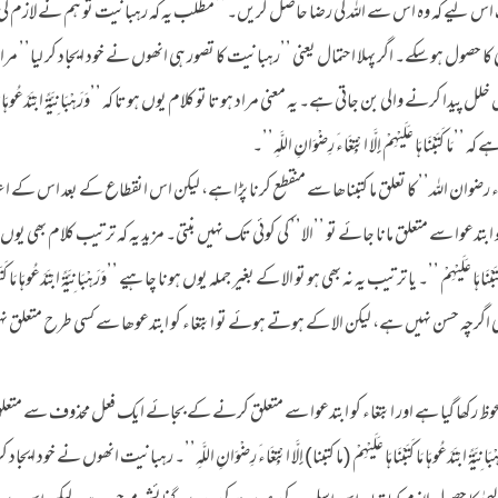
رف اس لیے کہ وہ اس سے اللہ کی رضا حاصل کریں۔’’ مطلب یہ کہ رہبانیت تو ہم نے لازم کی
صول ہو سکے۔ اگر پہلا احتمال یعنی ’’رہبانیت کا تصور ہی انھوں نے خود ایجاد کر لیا’’ مراد 
لل پیدا کرنے والی بن جاتی ہے۔ یہ معنی مراد ہوتا تو کلام یوں ہوتا کہ ’’وَرَهْبَانِيَّةً ابْتَدَعُوهَا مَا كَت
’’مَا كَتَبْنَاهَا عَلَيْهِمْ إِلَّا ابْتِغَاءَ رِضْوَانِ اللَّهِ’’۔
ء رضوان اللہ’’ کا تعلق ما کتبناھا سے منقطع کرنا پڑا ہے، لیکن اس انقطاع کے بعد اس کے 
تدعوا سے متعلق مانا جائے تو ’’الا’’ کی کوئی تک نہیں بنتی۔ مزید یہ کہ ترتیب کلام بھی یوں 
 مَا كَتَبْنَاهَا عَلَيْهِمْ ’’۔ یا ترتیب یہ نہ بھی ہو تو الا کے بغیر جملہ یوں ہونا چاہیے ’’وَرَهْبَانِيَّةً ابْتَدَعُوهَا مَا كَتَبْ
تیب میں بھی اگرچہ حسن نہیں ہے، لیکن الا کے ہوتے ہوئے تو ابتغاء کو ابتدعوھا سے کسی طرح متعلق نہ
 رکھا گیا ہے اور ابتغاء کو ابتدعوا سے متعلق کرنے کے بجائے ایک فعل محذوف سے متعلق
ْتَدَعُوهَا مَا كَتَبْنَاهَا عَلَيْهِمْ (ما کتبنا) إِلَّا ابْتِغَاءَ رِضْوَانِ اللَّهِ’’۔ رہبانیت انھوں نے خود ایجاد