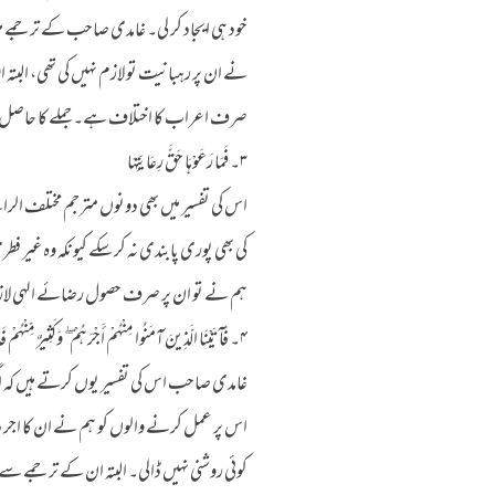
خود ہی ایجاد کر لی۔ غامدی صاحب کے ترجمے می
نے ان پر رہبانیت تو لازم نہیں کی تھی، البت
صرف اعراب کا اختلاف ہے۔ جملے کا حاصل د
۳۔ فَمَا رَعَوْهَا حَقَّ رِعَايَتِهَا
اس کی تفسیر میں بھی دونوں مترجم مختلف الرائ
کی بھی پوری پابندی نہ کر سکے کیونکہ وہ غیر
ہم نے تو ان پر صرف حصول رضائے الہی لازم
۴۔ فَآتَيْنَا الَّذِينَ آمَنُوا مِنْهُمْ أَجْرَهُمْ ۖ وَكَثِيرٌ مِّنْهُمْ فَاسِقُونَ
غامدی صاحب اس کی تفسیر یوں کرتے ہیں کہ ا
اس پر عمل کرنے والوں کو ہم نے ان کا اجر دیا،
کوئی روشنی نہیں ڈالی۔ البتہ ان کے ترجمے سے