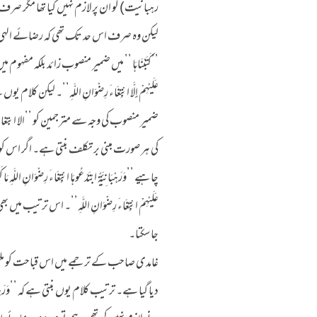
رہبانیت) کو ان پر لازم نہیں کیا تھا مگر ص
لیکن وہ صرف اس حد تک تھی کہ رضائے الہی کا ح
’’كَتَبْنَاهَا ’’ میں ضمیر منصوب زائد بلکہ مفہوم میں خ
عَلَيْهِمْ إِلَّا ابْتِغَاءَ رِضْوَانِ اللَّهِ’’۔ لیکن کلام یوں ہے کہ 
ضمیر منصوب کی وجہ سے مترجمین کو ’’الا ابتغا
کی ہر صورت مبنی بر تکلف بنتی ہے۔ اگر اس کو اب
چاہیے ’’وَرَهْبَانِيَّةً ابْتَدَعُوهَا ابْتِغَاءَ رِضْوَانِ اللَّهِ
عَلَيْهِمْ ابْتِغَاءَ رِضْوَانِ اللَّهِ’’۔ اس تر
جا سکتا۔
غامدی صاحب کے ترجمے میں اس قباحت کو ملحوظ
دیا گیا ہے۔ ترتیب کلام یوں بنتی ہے کہ ’’وَرَهْبَانِيَّةً اب