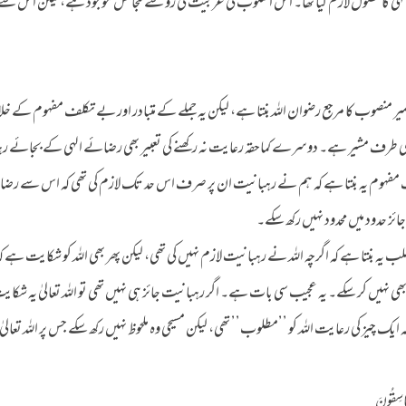
یٰ کا حصول لازم کیا تھا۔ اس اسلوب کی عربیت کی رو سے گنجائش موجود ہے، لیکن اس سے ا
 منصوب کا مرجع رضوان اللہ بنتا ہے، لیکن یہ جملے کے متبادر اور بے تکلف مفہوم کے خ
 کی طرف مشیر ہے۔ دوسرے کماحقہ رعایت نہ رکھنے کی تعبیر بھی رضائے الہی کے بجائے ر
مفہوم یہ بنتا ہے کہ ہم نے رہبانیت ان پر صرف اس حد تک لازم کی تھی کہ اس سے رض
ئز حدود میں محدود نہیں رکھ سکے۔
ب یہ بنتا ہے کہ اگرچہ اللہ نے رہبانیت لازم نہیں کی تھی، لیکن پھر بھی اللہ کو شکایت ہے کہ 
ھی نہیں کر سکے۔ یہ عجیب سی بات ہے۔ اگر رہبانیت جائز ہی نہیں تھی تو اللہ تعالیٰ یہ شکایت
ایک چیز کی رعایت اللہ کو ’’مطلوب’’ تھی، لیکن مسیحی وہ ملحوظ نہیں رکھ سکے جس پر اللہ تعال