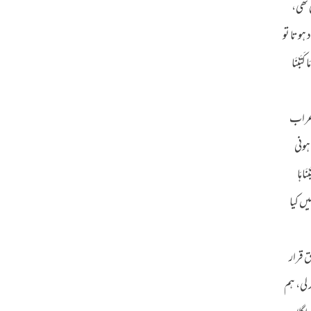
 تھی،
ہوتا تو
َبْنَا
اعراب
ہونی
نَاهَا
یں کیا
 قرار
 کر لی، ہم