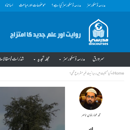
مدرسہ ڈسکورسز
مدرسہ ڈسکورسز کیا ہے؟
موضوعات اور مباحث
اساتذہ
سرورق
مدرسہ ڈسکورسز
مجلہ تجدید
شذرات/ مقالا
Home
»
کیا مسیحیت میں رہبانیت غیر مشروع تھی؟
محمد عمار خان ناصر