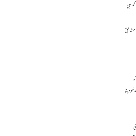
کم ہی
 مطابق
کہ
خود بنا
ی