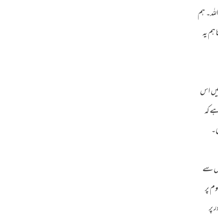
للہ۔ ہم
اہم یہ
 میں اس
ہے کہ
ی۔
وص سے
وم پر
 پر