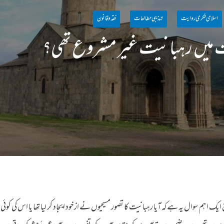
اسلامی فکری روایت
تہذیبی مطالعات
فقہ وقانون
یت میں رہبانیت غیر مشروع تھی؟
م سوال یہ ہے کہ آیا رہبانیت کا تصور مسیحیوں نے ازخود ایجاد کر لیا تھا یا اس کی کوئی م