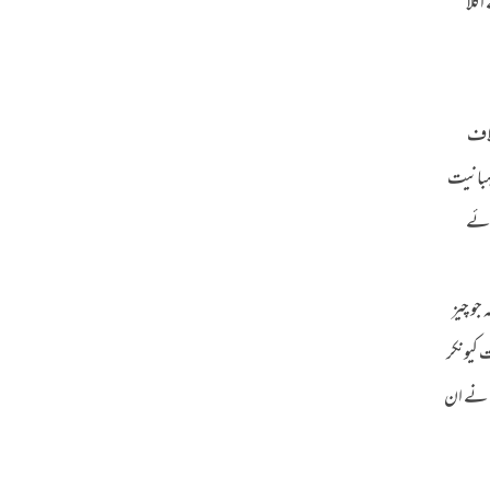
گلا
لاف
ہبانیت
ائے
جو چیز
 کیونکر
یٰ نے ان