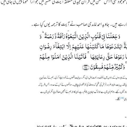
جود تھی؟ اس ضمن میں قرآن مجید کی متعلقہ آیت کی تفسیر میں جو آرا عموماً‌ پیش کی جاتی ہیں،
ہے ہیں۔ جاوید احمد غامدی صاحب نے آیت کا ترجمہ یوں کیا ہے۔
و۔