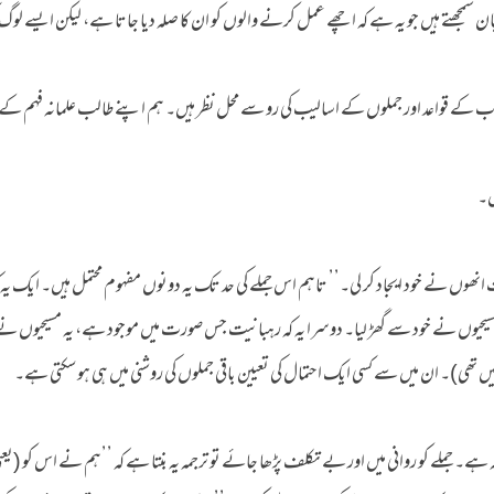
ن سمجھتے ہیں جو یہ ہے کہ اچھے عمل کرنے والوں کو ان کا صلہ دیا جاتا ہے، لیکن ایسے لوگ 
اب کے قواعد اور جملوں کے اسالیب کی رو سے محل نظر ہیں۔ ہم اپنے طالب علمانہ فہم کے
ں۔
نھوں نے خود ایجاد کر لی۔’’ تاہم اس جملے کی حد تک یہ دونوں مفہوم محتمل ہیں۔ ایک یہ 
 مسیحیوں نے خود سے گھڑ لیا۔ دوسرا یہ کہ رہبانیت جس صورت میں موجود ہے، یہ مسیحیوں نے 
ں تھی)۔ ان میں سے کسی ایک احتمال کی تعیین باقی جملوں کی روشنی میں ہی ہو سکتی ہے۔
ے۔ جملے کو روانی میں اور بے تکلف پڑھا جائے تو ترجمہ یہ بنتا ہے کہ ’’ہم نے اس کو (یعن