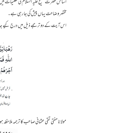
اساس حضرت مسیح علیہ السلام کی تعلیمات میں مو
مختصر وضاحت یہاں پیش کی جا رہی ہے۔
اس آیت کے دو ترجمے ذیل میں درج کیے جا ر
مولانا مفتی تقی عثمانی صاحب کا ترجمہ ملاحظہ ہ