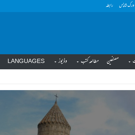
ورک شاپس
رابطہ
ت
مصنفین
مطالعہ کتب
وڈیوز
LANGUAGES