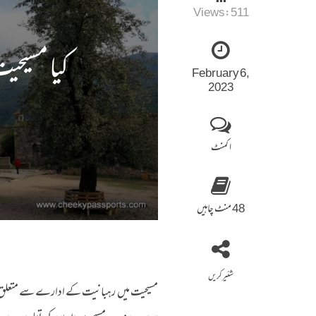
Views:
511
کیا مسیح
February 6,
2023
ا کمنٹ
48 منٹ چاہیں
شئیر کریں
مسیحیت میں رہبانیت کے ادارے سے متعلق ایک اہ