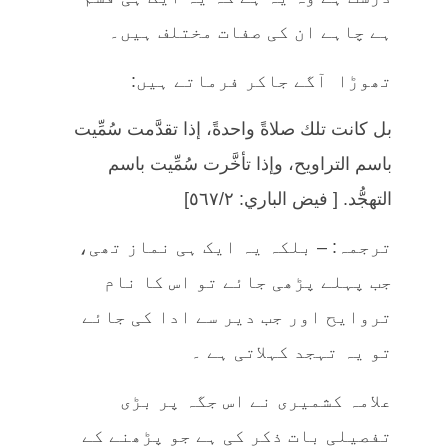
ہے چاہے ان کی صفات مختلف ہیں۔
تھوڑا آگے جاکر فرماتے ہیں:
بل كانت تلك صلاةً واحدةً، إذا تقدَّمت سُمِّيت
باسم التراويح، وإذا تأخَّرت سُمِّيت باسم
التهجُّد. [ فيض الباري: ٥٦٧/٢]
ترجمہ: – بلکہ یہ ایک ہی نماز تھی،
جب پہلے پڑھی جائے تو اس کا نام
تروایح اور جب دیر سے ادا کی جائے
تو یہ تہجد کہلاتی ہے ۔
علامہ کشمیری نے اس جگہ پر بڑی
تفصیلی بات ذکر کی ہے جو پڑھنے کے