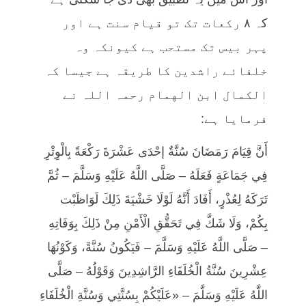
کہ ۸ رکعات تک تو قیام سنت ہے اور
پہر بیس تک مستحب ہے کیونکہ وہ
خلفائے راشدین کا طریقہ ہے جیسا کہ
الكمال ابن الهمام رحمہ اللہ نے
فرمایا ہے:
أَنَّ قِيَامَ رَمَضَانَ سُنَّةٌ إحْدَى عَشْرَةَ رَكْعَةً بِالْوِتْرِ
فِي جَمَاعَةٍ فَعَلَهُ – صَلَّى اللَّهُ عَلَيْهِ وَسَلَّمَ – ثُمَّ
تَرَكَهُ لِعُذْرٍ، أَفَادَ أَنَّهُ لَوْلَا خَشْيَةَ ذَلِكَ لَوَاظَبْت
بِكُمْ، وَلَا شَكَّ فِي تَحَقُّقِ الْأَمْنِ مِنْ ذَلِكَ بِوَفَاتِهِ
– صَلَّى اللَّهُ عَلَيْهِ وَسَلَّمَ – فَيَكُونُ سُنَّةً، وَكَوْنُهَا
عِشْرِينَ سُنَّةُ الْخُلَفَاءِ الرَّاشِدِينَ وَقَوْلُهُ – صَلَّى
اللَّهُ عَلَيْهِ وَسَلَّمَ – «عَلَيْكُمْ بِسُنَّتِي وَسُنَّةِ الْخُلَفَاءِ