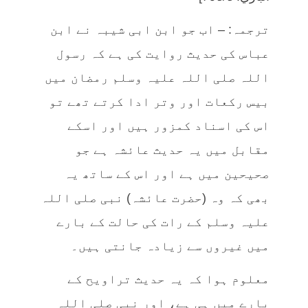
ترجمہ: – اب جو ابن ابی شیبہ نے ابن
عباس کی حدیث روایت کی ہے کہ رسول
اللہ صلی اللہ علیہ وسلم رمضان میں
بیس رکعات اور وتر ادا کرتے تھے تو
اس کی اسناد کمزور ہیں اور اسکے
مقابل میں یہ حدیث عائشہ ہے جو
صحیحین میں ہے اور اس کے ساتھ یہ
بھی کہ وہ (حضرت عائشہ) نبی صلی اللہ
علیہ وسلم کے رات کی حالت کے بارے
میں غیروں سے زیادہ جانتی ہیں۔
معلوم ہوا کہ یہ حدیث تراویح کے
بارے میں ہی ہے، اور نبی صلی اللہ