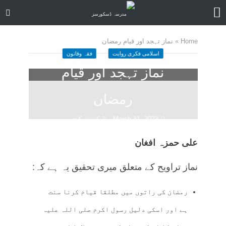
Home
»
نماز تہجد اور قیام رمضان
اسلامی فکری روایت
فقہ وقانون
نماز تہجد اور قیام
رمضان
March 31, 2023
کمنت کیجے
53 منٹ چاہیں
علی حمزہ افغان
نماز تراویح کے متعلق میری تحقیق یہ ہے کہ:
رمضان کی راتوں میں مطلقا قیام کرنا سنت
ہے اور اسکی دلیل رسول اکرم صلی اللہ علیہ