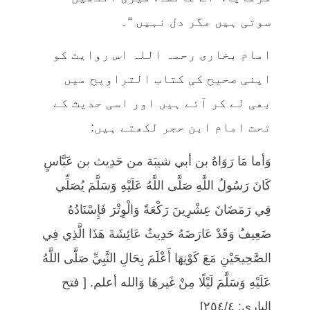
سوتی ہیں مگر دل نہیں “۔
امام بخاری رحمہ اللہ اس روایت کو
اپنی صحیح کی کتاب التراويح میں
بھی لے کر آئے ہیں اور اسی حدیث کے
تحت امام ابن حجر لکھتے ہیں:
وَأما مَا رَوَاهُ بن أبي شيبَة من حَدِيث بن عَبَّاسٍ
كَانَ رَسُولُ اللَّهِ صَلَّى اللَّهُ عَلَيْهِ وَسَلَّمَ يُصَلِّي
فِي رَمَضَانَ عِشْرِينَ رَكْعَةً وَالْوِتْرَ فَإِسْنَادُهُ
ضَعِيفٌ وَقَدْ عَارَضَهُ حَدِيثُ عَائِشَةَ هَذَا الَّذِي فِي
الصَّحِيحَيْنِ مَعَ كَوْنِهَا أَعْلَمَ بِحَالِ النَّبِيِّ صَلَّى اللَّهُ
عَلَيْهِ وَسَلَّمَ لَيْلًا مِنْ غَيرهَا وَالله أعلم. [ فتح
الباري: ٢٥٤/٤]