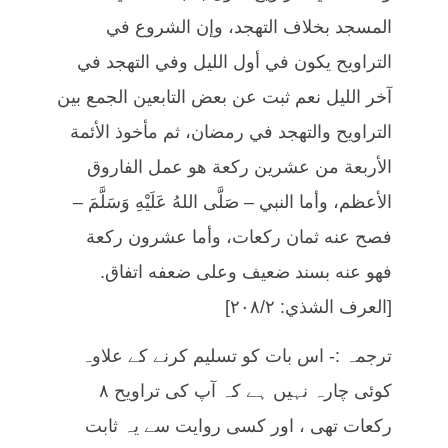
المسجد بخلاف التهجد، وإن الشروع في
التراويح يكون في أول الليل وفي التهجد في
آخر الليل نعم ثبت عن بعض التابعين الجمع بين
التراويح والتهجد في رمضان، ثم مأخوذ الأئمة
الأربعة من عشرين ركعة هو عمل الفاروق
الأعظم، وأما النبي – صَلَّى اللهُ عَلَيْهِ وَسَلَّمَ –
فصح عنه ثمان ركعات، وأما عشرون ركعة
فهو عنه بسند ضعيف وعلى ضعفه اتفاق.
[العرف الشذي: ٢٠٨/٢]
ترجمہ :- اس بات کو تسلیم کرنے کے علاوہ
کوئی چارہ نہیں ہے کہ آپ کی تراویح ۸
رکعات تھی ، اور کسی روایت سے یہ ثابت