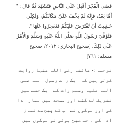
قَضَى الْفَجْرَ أَقْبَلَ عَلَى النَّاسِ فَتَشَهَّدَ ثُمَّ قَالَ : ”
أَمَّا بَعْدُ، فَإِنَّهُ لَمْ يَخْفَ عَلَيَّ مَكَانُكُمْ، وَلَكِنِّي
خَشِيتُ أَنْ تُفْتَرَضَ عَلَيْكُمْ فَتَعْجِزُوا عَنْهَا “.
فَتُوُفِّيَ رَسُولُ اللَّهِ صَلَّى اللَّهُ عَلَيْهِ وَسَلَّمَ وَالْأَمْرُ
عَلَى ذَلِكَ. [صحيح البخاري: ٢٠١٢، صحيح
مسلم: ٧٦١]
ترجمہ :- عائشہ رضی اللہ عنہا روایت
کرتی ہیں کہ ایک رات رسول اللہ صلی
اللہ علیہ وسلم رات کے ایک حصے میں
تشریف لے گئے اور مسجد میں نماز ادا
کی اور لوگوں نے آپ کے پیچھے نماز
ادا کی ، جب صبح ہوئی تو لوگوں میں