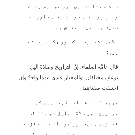
سند سے ثابت ہیں اور جو بیس رکعت
والی روایت ہے وہ ضعیف ہے اور اسکے
ضعیف ہونے پر اتفاق ہے ۔
علامہ کشمیری ایک اور جگہ فرماتے
ہیں:
قال عامَّة العلماء: إنَّ التراويحَ وصلاةَ اليل
نوعانِ مختلفان. والمختار عندي أنهما واحدٌ وإن
اختلفت صفتاهما
ترجمہ: – عام علما کہتے ہیں کہ
تراویح اور صلاة الليل دو مختلف
نمازیں ہیں، اور جو بات میرے نزدیک
درست ہے وہ یہ ہے کہ یہ ایک ہی قسم