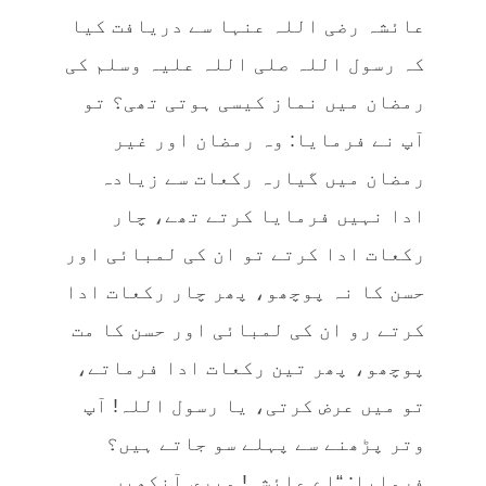
عائشہ رضی اللہ عنہا سے دریافت کیا
کہ رسول اللہ صلی اللہ علیہ وسلم کی
رمضان میں نماز کیسی ہوتی تھی؟ تو
آپ نے فرمایا: وہ رمضان اور غیر
رمضان میں گیارہ رکعات سے زیادہ
ادا نہیں فرمایا کرتے تھے، چار
رکعات ادا کرتے تو ان کی لمبائی اور
حسن کا نہ پوچھو، پھر چار رکعات ادا
کرتے رو ان کی لمبائی اور حسن کا مت
پوچھو، پھر تین رکعات ادا فرماتے،
تو میں عرض کرتی، یا رسول اللہ! آپ
وتر پڑھنے سے پہلے سو جاتے ہیں؟
فرمایا: “اے عائشہ! میری آنکھیں