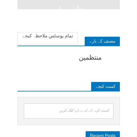
مختلف ظہور
1 week ago
تمام پوسٹس ملاحظہ کیجے
مصنف کے بارے
منتظمین
کمنت کیجے
کمنٹ کرنے کے لیے یہاں کلک کریں
Recent Posts