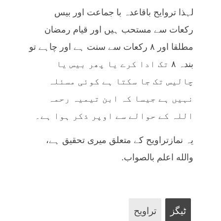
لہذا تروایح باقاعدہ با جماعت اور بیس
رکعات سے مستحب ہیں اور قیام رمضان
مطلقا اور ۸ رکعات سے سنت ہے اور چاہے تو
بندہ ۸ تک ادا کرے یا پھر بیس یا
چالیس تک جا سکتا ہے کوئی مسئلہ
نہیں ہے جیسا کہ ابن تیمیہ رحمہ
اللہ کے حوالے سے اوپر ذکر ہوا ہے۔
یہ نمازتراویح کے متعلق میری تحقیق ہے،
والله اعلم بالصواب.
ٹیگز
تراویح