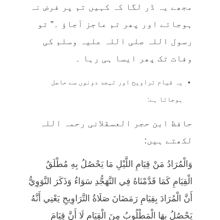
مجھے یہ ڈر لگا کہ کہیں تم پر فرض نہ
ہوجائے اور پھر تم عاجز آجاؤ ۔” تو
رسول اللہ صلی اللہ علیہ وسلم کی
وفات تک پھر ایسا ہی رہا ۔
یہ قیام تراویح اور تہجد دونوں سے حاصل
ہوجاتا ہے:
حافظ ابن حجر العسقلانی رحمہ اللہ
لکھتے ہیں:
وَالْمُرَادُ مَنْ قِيَامِ اللَّيْلِ مَا يَحْصُلُ بِهِ مُطْلَقُ
الْقِيَامِ كَمَا قَدَّمْنَاهُ فِي التَّهَجُّدِ سَوَاءٌ وَذَكَرَ النَّوَوِيُّ
أَنَّ الْمُرَادَ بِقِيَامِ رَمَضَانَ صَلَاةُ التَّرَاوِيحِ يَعْنِي أَنَّهُ
يَحْصُلُ بِهَا الْمَطْلُوبُ مِنَ الْقِيَامِ لَا أَنَّ قِيَامَ