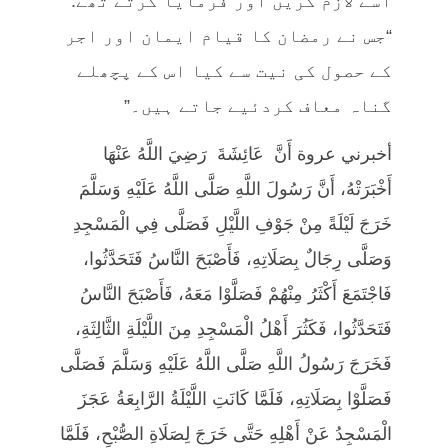
اسے لازم کریں اور فرمایا کرتے تھے:
“جس نے رمضان کا قیام ایمان اور اجر
کے حصول کی نیت سے کیا اس کے پچھلے
گناہ معاف کردئیے جاتے ہیں۔”
أخبرني عروة أَنَّ عَائِشَةَ رَضِيَ اللَّهُ عَنْهَا
أَخْبَرَتْهُ، أَنَّ رَسُولَ اللَّهِ صَلَّى اللَّهُ عَلَيْهِ وَسَلَّمَ
خَرَجَ لَيْلَةً مِنْ جَوْفِ اللَّيْلِ فَصَلَّى فِي الْمَسْجِدِ
وَصَلَّى رِجَالٌ بِصَلَاتِهِ، فَأَصْبَحَ النَّاسُ فَتَحَدَّثُوا،
فَاجْتَمَعَ أَكْثَرُ مِنْهُمْ فَصَلَّوْا مَعَهُ، فَأَصْبَحَ النَّاسُ
فَتَحَدَّثُوا، فَكَثُرَ أَهْلُ الْمَسْجِدِ مِنَ اللَّيْلَةِ الثَّالِثَةِ،
فَخَرَجَ رَسُولُ اللَّهِ صَلَّى اللَّهُ عَلَيْهِ وَسَلَّمَ فَصَلَّى
فَصَلَّوْا بِصَلَاتِهِ، فَلَمَّا كَانَتِ اللَّيْلَةُ الرَّابِعَةُ عَجَزَ
الْمَسْجِدُ عَنْ أَهْلِهِ حَتَّى خَرَجَ لِصَلَاةِ الصُّبْحِ، فَلَمَّا