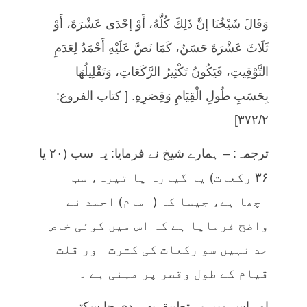
وَقَالَ شَيْخُنَا إنَّ ذَلِكَ كُلَّهُ، أَوْ إحْدَى عَشْرَةَ، أَوْ
ثَلَاثَ عَشْرَةَ حَسَنٌ، كَمَا نَصَّ عَلَيْهِ أَحْمَدُ لِعَدَمِ
التَّوْقِيتِ، فَيَكُونُ تَكْثِيرُ الرَّكَعَاتِ، وَتَقْلِيلُهَا
بِحَسَبِ طُولِ الْقِيَامِ وَقِصَرِهِ. [ كتاب الفروع:
٣٧٢/٢]
ترجمہ: – ہمارے شیخ نے فرمایا: یہ سب (۲۰ یا
۳۶ رکعات) یا گیارہ یا تیرہ، سب
اچھا ہے، جیسا کہ (امام) احمد نے
واضح فرمایا ہے کہ اس میں کوئی خاص
حد نہیں سو رکعات کی کثرت اور قلت
قیام کے طول وقصر پر مبنی ہے ۔
اور اس میں یہ تطبیق بھی دی جا سکتی ہے