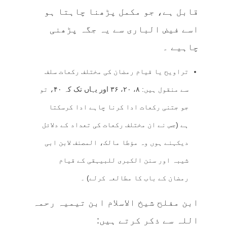
قابل ہے، جو مکمل پڑھنا چاہتا ہو
اسے فیض الباری سے یہ جگہ پڑھنی
چاہیے ۔
تراویح یا قیام رمضان کی مختلف رکعات سلف
سے منقول ہیں: ۸، ۲۰، ۳۶ اور یہاں تک کہ ۴۰، تو
جو جتنی رکعات ادا کرنا چاہے ادا کرسکتا
ہے (جس نے ان مختلف رکعات کی تعداد کے دلائل
دیکہنے ہوں وہ مؤطا مالک، المصنف لابن ابی
شیبہ اور سنن الکبری للبیہقی کے قیام
رمضان کے باب کا مطالعہ کرلے) ۔
ابن مفلح شیخ الاسلام ابن تیمیہ رحمہ
اللہ سے ذکر کرتے ہیں: