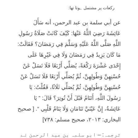
رکعات پر مشتمل ہوتا تھا:
عن أبي سلمة بن عبد الرحمن، أنه سَأَلَ
عَائِشَةَ رَضِيَ اللَّهُ عَنْهَا: كَيْفَ كَانَتْ صَلَاةُ رَسُولِ
اللَّهِ صَلَّى اللَّهُ عَلَيْهِ وَسَلَّمَ فِي رَمَضَانَ؟ فَقَالَتْ:
مَا كَانَ يَزِيدُ فِي رَمَضَانَ وَلَا فِي غَيْرِهَا عَلَى
إِحْدَى عَشْرَةَ رَكْعَةً، يُصَلِّي أَرْبَعًا فَلَا تَسَلْ عَنْ
حُسْنِهِنَّ وَطُولِهِنَّ، ثُمَّ يُصَلِّي أَرْبَعًا فَلَا تَسَلْ عَنْ
حُسْنِهِنَّ وَطُولِهِنَّ، ثُمَّ يُصَلِّي ثَلَاثًا، فَقُلْتُ: يَا
رَسُولَ اللَّهِ، أَتَنَامُ قَبْلَ أَنْ تُوتِرَ؟ قَالَ: ” يَا
عَائِشَةُ، إِنَّ عَيْنَيَّ تَنَامَانِ وَلَا يَنَامُ قَلْبِي “. [ صحيح
البخاري: ٢٠١٣، صحيح مسلم: ٧٣٨]
ترجمہ: – ابو سلمہ بن عبد الرحمن نے