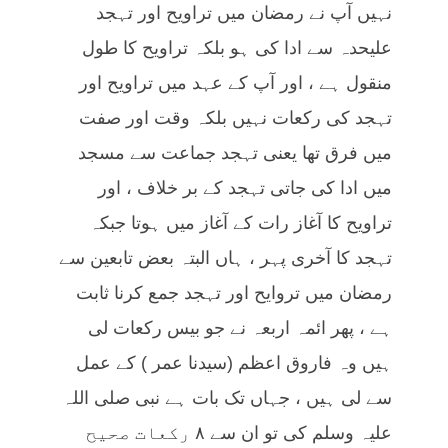
نہیں آپ نے رمضان میں تراویح اور تہجد
علیحدہ سے ادا کی ہو بلکہ تراویح کا طول
منقول ہے ، اور آپ کے عہد میں تراویح اور
تہجد کی رکعات نہیں بلکہ وقت اور صفت
میں فرق تھا یعنی تہجد جماعت سے مسجد
میں ادا کی جاتی تہجد کے بر خلاف ، اور
تراویح کا آغاز رات کے آغاز میں ہوتا جبکہ
تہجد کا آخری پہر ، ہاں البتہ بعض تابعین سے
رمضان میں تروایح اور تہجد جمع کرنا ثابت
ہے ، پھر ائمہ اربعہ نے جو بیس رکعات لی
ہیں وہ فاروق اعظم (سیدنا عمر ) کے عمل
سے لی ہیں ، جہاں تک بات ہے نبی صلی اللہ
علیہ وسلم کی تو ان سے ۸ رکعات صحیح