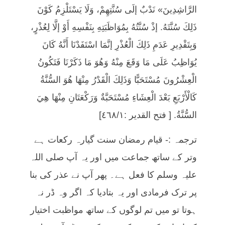
الرَّاشِدِينَ» نَدْبٌ إلَى سُنَّتِهِمْ، وَلَا يَسْتَلْزِمُ كَوْنَ
ذَلِكَ سُنَّتَهُ. إذْ سُنَّتُهُ بِمُوَاظَبَتِهِ بِنَفْسِهِ أَوْ إلَّا لِعُذْرٍ،
وَبِتَقْدِيرِ عَدَمِ ذَلِكَ الْعُذْرِ إنَّمَا اسْتَفَدْنَا أَنَّهُ كَانَ
يُوَاظِبُ عَلَى مَا وَقَعَ مِنْهُ وَهُوَ مَا ذَكَرْنَا فَتَكُونُ
الْعِشْرُونَ مُسْتَحَبًّا وَذَلِكَ الْقَدْرُ مِنْهَا هُوَ السُّنَّةُ
كَالْأَرْبَعِ بَعْدَ الْعِشَاءِ مُسْتَحَبَّةٌ وَرَكْعَتَانِ مِنْهَا هِيَ
السُّنَّةُ. [ فتح القدير :٤٦٨/١]
ترجمہ :- قیام رمضان سنت گیارہ رکعات ہے
وتر کے ساتھ جماعت میں اور یہ آپ صلی اللہ
علیہ وسلم کا فعل ہے۔ پھر آپ نے عذر کی بنا
پر ترک فرمادی اور یہ بتادیا کہ اگر وہ ڈر نہ
ہوتا تو میں تم لوگوں کے ساتھ مواظبت اختیار