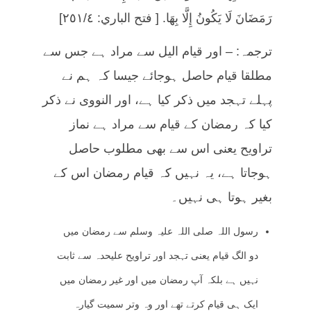
رَمَضَانَ لَا يَكُونُ إِلَّا بِهَا. [ فتح الباري: ٢٥١/٤]
ترجمہ: – اور قیام الیل سے مراد ہے جس سے
مطلقا قیام حاصل ہوجائے جیسا کہ ہم نے
پہلے تہجد میں ذکر کیا ہے، اور النووی نے ذکر
کیا کہ رمضان کے قیام سے مراد ہے نماز
تراویح یعنی اس سے بھی مطلوب حاصل
ہوجاتا ہے، یہ نہیں کہ قیام رمضان اس کے
بغیر ہوتا ہی نہیں۔
رسول اللہ صلی اللہ علیہ وسلم سے رمضان میں
دو الگ قیام یعنی تہجد اور تراویح علیحدہ سے ثابت
نہیں ہے بلکہ آپ رمضان میں اور غیر رمضان میں
ایک ہی قیام کرتے تھے اور وہ وتر سمیت گیارہ