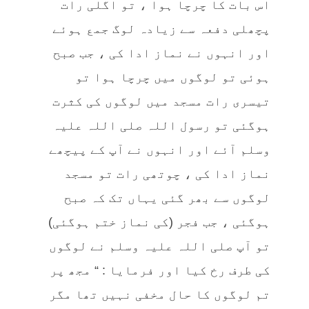
اس بات کا چرچا ہوا ، تو اگلی رات
پچھلی دفعہ سے زیادہ لوگ جمع ہوئے
اور انہوں نے نماز ادا کی ، جب صبح
ہوئی تو لوگوں میں چرچا ہوا تو
تیسری رات مسجد میں لوگوں کی کثرت
ہوگئی تو رسول اللہ صلی اللہ علیہ
وسلم آئے اور انہوں نے آپ کے پیچھے
نماز ادا کی ، چوتھی رات تو مسجد
لوگوں سے بھر گئی یہاں تک کہ صبح
ہوگئی ، جب فجر (کی نماز ختم ہوگئی)
تو آپ صلی اللہ علیہ وسلم نے لوگوں
کی طرف رخ کیا اور فرمایا : “ مجھ پر
تم لوگوں کا حال مخفی نہیں تھا مگر