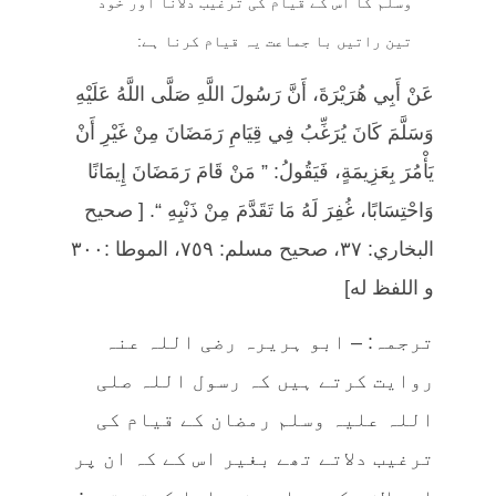
وسلم کا اس کے قیام کی ترغیب دلانا اور خود
تین راتیں با جماعت یہ قیام کرنا ہے:
عَنْ أَبِي هُرَيْرَةَ، أَنَّ رَسُولَ اللَّهِ صَلَّى اللَّهُ عَلَيْهِ
وَسَلَّمَ كَانَ يُرَغِّبُ فِي قِيَامِ رَمَضَانَ مِنْ غَيْرِ أَنْ
يَأْمُرَ بِعَزِيمَةٍ، فَيَقُولُ: ” مَنْ قَامَ رَمَضَانَ إِيمَانًا
وَاحْتِسَابًا، غُفِرَ لَهُ مَا تَقَدَّمَ مِنْ ذَنْبِهِ “. [ صحيح
البخاري: ٣٧، صحيح مسلم: ٧٥٩، الموطا :٣٠٠
و اللفظ له]
ترجمہ: – ابو ہریرہ رضی اللہ عنہ
روایت کرتے ہیں کہ رسول اللہ صلی
اللہ علیہ وسلم رمضان کے قیام کی
ترغیب دلاتے تھے بغیر اس کے کہ ان پر