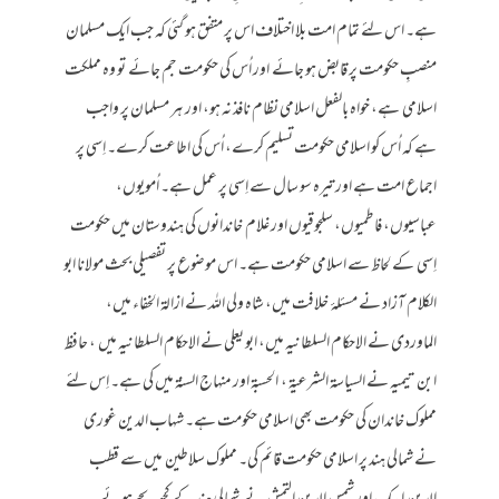
ہے۔ اس لئے تمام امت بلا اختلاف اس پر متفق ہو گئی کہ جب ایک مسلمان
منصبِ حکومت پر قابض ہو جائے اور اُس کی حکومت جم جائے تو وہ مملکت
اسلامی ہے، خواہ بالفعل اسلامی نظام نافذ نہ ہو، اور ہر مسلمان پر واجب
ہے کہ اُس کو اسلامی حکومت تسلیم کرے، اُس کی اطاعت کرے۔ اِسی پر
اجماع امت ہے اور تیرہ سو سال سے اِسی پر عمل ہے۔ اُمویوں،
عباسیوں، فاطمیوں، سلجوقیوں اور غلام خاندانوں کی ہندوستان میں حکومت
اِسی کے لحاظ سے اسلامی حکومت ہے۔ اس موضوع پر تفصیلی بحث مولانا ابو
الکلام آزاد نے مسئلۂ خلافت میں، شاہ ولی اللہ نے ازالۃ الخفاء میں،
الماوردی نے الاحکام السلطانیہ میں، ابو یعلی نے الاحکام السلطانیہ میں ، حافظ
ابن تیمیہ نے السیاسۃ الشرعیۃ ، الحسبۃ اور منہاج السنۃ میں کی ہے۔ اِس لئے
مملوک خاندان کی حکومت بھی اسلامی حکومت ہے۔ شہاب الدین غوری
نے شمالی ہند پر اسلامی حکومت قائم کی۔ مملوک سلاطین میں سے قطب