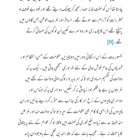
چاہتا تھا اُس کو ہفت خانۂ حصار سمجھ کر پھینک دیتے تھے اور خود بے خوف و
خطر رات کو آرام سے سوتے تھے۔ مسافر اور غریب الوطن جس گاؤں میں
پہنچتے تھے اس کا چوہدری اور دوسرے مکین اُن لوگوں کی مہمانی کرتے
تھے۔
[9]
جمہوریت کے اِس ارتقائی دور میں دو چیزیں حکومت کے حسنِ انتظام اور
شہریوں کی عام خوش حالی کے لئے ضروری سمجھی جاتی ہیں ۔ ایک یہ کہ
دولت کی تقسیم مساوی ہو تا کہ سرمایہ دار لوگ اپنی دولت کے نشے میں
غریبوں پر بے جا ظلم اور زیادتی نہ کر سکیں، دوسری یہ کہ اجناس اور
دوسری چیزوں کے نرخ سرکار کی جانب سے مقرر کر دیئے جائیں اور اِن
چیزوں کی فراہمی کا کام بھی حکومت کے سپرد ہو تا کہ دولت مند اور غرض
مند طبقہ حد سے زیادہ نفع خوری کی لعنت میں مبتلا ہو کر عوام کے لئے پریشانی
کا باعث نہ بنے۔ عجیب بات ہے کہ علاء الدین خلجی نے باوجود اَن پڑھ