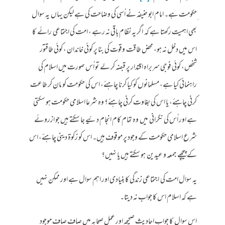
ِحکومت ہے۔ امام ابو حنیفہ نے اُسی کی وضاحت کی ہے لیکن یہاں یہ سوال
بھی اہمیت رکھتا ہے کہ اگر یہ نظام باقی نہ رہے ، امت کی اجتماعی رائے کا
اس میں دخل نہ ہو، محض طاقت وقوت کی بنا پر کوئی خاندان ، کوئی طاقتور
شخص، کوئی فوجی سربراہ اقتدار پر قبضہ کر لے تو اُس صورت میں اسلام کی
راہنمائی کیا ہے، مسلمانوں کو کیا کرنا چاہئے، اس کی حکومت کو مان کر طاعت
کرنی چاہئے، یا اس کی بغاوت کرنی چاہئے؟ وہ شرعا اسلامی حکومت ہو سکتی
ہے اور اُس کی نگرانی میں وہ تمام کام انجام دئیے جا سکتے ہیں جو ازروئے
شرع اسلامی حکومت کے وجود پر موقوف ہیں۔ اس کو زکوۃ دینی چاہئے، اس
کے پیچھے جمعہ و عیدین ہو سکتے ہیں یا نہیں؟
یہ سوال امت کی اجتماعی زندگی کا بنیادی اور اہم سوال ہے اور ممکن نہیں
ہے کہ اسلام اس کا جواب نہ دیتا۔
اس سوال کا جواب احادیث ِصحیحہ اور عملِ صحابہ میں صاف صاف موجود