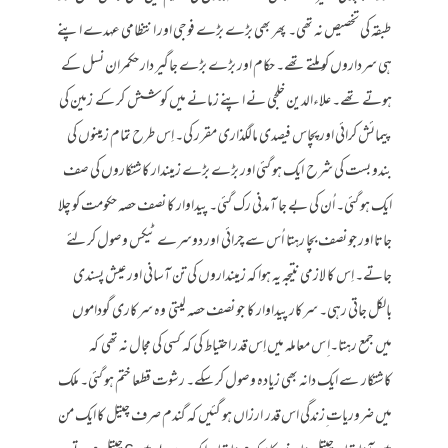
طبقہ کی تخصیص نہ تھی۔ پھر بھی بڑے بڑے فوجی اور انتظامی عہدے اپنے
ہی سرداروں کو ملتے تھے۔ حکام اور بڑے بڑے جاگیر دار حکمران نسل کے
ہوتے تھے۔ علاءالدین خلجی نے اپنے زمانے میں کوشش کر کے زمین کی
پیمائش کرائی اور پچاس فیصدی مالگذاری مقرر کی۔ اِس طرح تمام زمینوں کی
بندو بست کی شرح ایک ہو گئی اور بڑے بڑے زمیندار کاشتکاروں کی صف
ایک ہو گئی۔ اُن کی بے جا آمدنی رک گئی۔ پیداوار کا نصف حصہ حکومت کو چلا
جاتا اور جو نصف بچا رہتا اُس سے چرائی اور دوسرے ٹیکس وصول کر لئے
جاتے۔ اِس کا لازمی نتیجہ یہ ہوا کہ زمینداروں کی تن آسانی اور عیش پسندی
بالکل جاتی رہی۔ سرکار پیداوار کا جو نصف حصہ لیتی وہ سرکاری گوداموں
میں جمع رہتا۔ا ِس معاملہ میں اِس قدر احتیاط کی کہ کسی کی مجال نہ تھی کہ
کاشتکار سے ایک دانہ بھی زیادہ وصول کر سکے۔ رشوت قطعا ختم ہو گئی۔ ملک
میں ضروریات ِزندگی اس قدر ارزاں ہو گئیں کہ گندم صرف چیتل کا ایک من