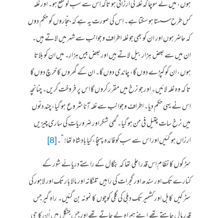
ہوں، میں نے سوچا کہ غلہ کی ارزانی ہو تاکہ اِس سے سب کو نفع ہو۔ اور غلہ
کس طرح سستا ہو سکتا ہے۔ اِس کی صورت یہ ہے کہ بنجاروں کو حکم دوں
کہ حاضر ہوں اور ان کو بھی جو غلہ اطراف و جوانب سے شہر میں لاتے ہیں۔
ان میں سے بعض ہزار بیل لاتے ہیں اور بعض بیس ہزار۔ میں ان کو بلاتا
ہوں، ان کو کپڑے دوں گا، چاندی دوں گا۔ ان کے گھروں کا خرچ دوں گا
تا کہ وہ غلہ لائیں۔ اور جو نرخ میں مقرر کروں گا اس پر فروخت کریں۔ چنانچہ
اس نے یہی حکم دیا۔ اطراف و جوانب سے غلہ آنا شروع ہو گیا، چند دنوں
میں نرخ سات چتیل فی من ہو گیا۔ گھی شکر اور ضروریات کی ساری چیزیں
ارزاں ہو گئیں اور اس سے سب کو فائدہ پہنچا، کیا بادشاہ تھا! “۔
[8]
سڑکوں کا نظام اِس قدر اعلی تھا کہ بنگال کے راستے دریائے شور کے
کنارے تک اور سندھ اور گجرات کی راہیں تلنگانہ اور مالا بار تک اور لاہور کی
سٹرکیں کابل اور کشمیر تک دہلی کی گلی کوچوں کا نمونہ بن گئیں۔ راہ گیر جس
قدر مال چاہتے تھے اپنے ہمراہ لے جاتے تھے اور جس جنگل میں اُن کا جی