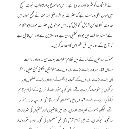
لئے قرشیت کو شرط کا درجہ دیا ہے۔ اِس موضوع پر ارشاداتِ نبوت صحیح
ہیں اور یہ بھی درست ہے کہ حضرت ابو بکر رضی اللہ عنہ نے مجمعِ صحابہ میں
حدیث” الائمۃ من قریش” کو پیش کیا ۔ اِس موضوع پر حضرت مولانا ابو الکلام
نے مسئلۂ خلافت میں جو دادِ تحقیق دی ہے وہ بہترین ہے اور اِس قابل ہے
کہ آج کے دور میں اہلِ علم اس کا مطالعہ کریں۔
مملوک سلاطین کے زمانے میں نظامِ حکومت بہت ہی سادہ اور راحت
رساں تھا۔ صرف بڑے بڑے راجاؤں سے حکومتیں چھینی گئی تھیں ، مگر
اُن بڑے بڑے راجاؤں کے تحت جو چھوٹے رانا اور رائے ضلعوں اور
برگنوں پر حکومت کر رہے تھے ، اُن کو بدستورادائے خراج کے اقرار پر قائم
رکھا گیا۔ بڑے بڑے شہروں میں مسلمان گورنر، قاضی اور سپہ سالار مقرر
تھے، لیکن چھوٹے قصبات اور دیہات میں قاضیوں اور مفتیوں کی ضرورت
نہ تھی۔ کیونکہ دیہات میں تمام تر آبادی غیر مسلموں کی تھی۔ وہ بدستور ہندو