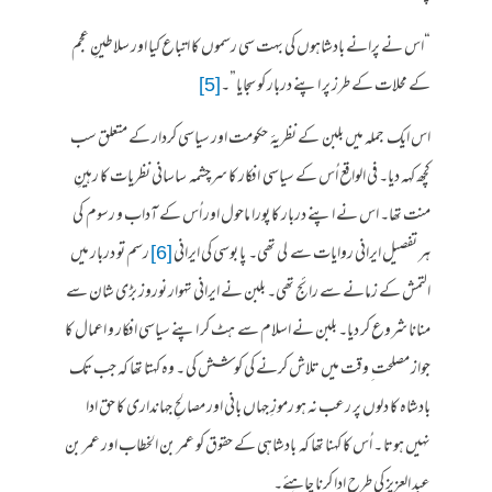
“اس نے پرانے بادشاہوں کی بہت سی رسموں کا اتباع کیا اور سلاطینِ عجم
کے محلات کے طرز پر اپنے دربار کو سجایا”۔
[5]
اس ایک جملہ میں بلبن کے نظریۂ حکومت اور سیاسی کردار کے متعلق سب
کچھ کہہ دیا۔ فی الواقع اُس کے سیاسی افکار کا سرچشمہ ساسانی نظریات کا رہینِ
منت تھا۔ اس نے اپنے دربار کا پورا ماحول اور اُس کے آداب و رسوم کی
ہر تفصیل ایرانی روایات سے لی تھی۔ پا بوسی کی ایرانی
[6]
رسم تو دربار میں
التمش کے زمانے سے رائج تھی۔ بلبن نے ایرانی تہوار نوروز بڑی شان سے
منانا شروع کر دیا۔ بلبن نے اسلام سے ہٹ کر اپنے سیاسی افکار و اعمال کا
جواز مصلحت ِ وقت میں تلاش کرنے کی کوشش کی ۔ وہ کہتا تھا کہ جب تک
بادشاہ کا دلوں پر رعب نہ ہو رموزِ جہاں بانی اور مصالحِ جہانداری کا حق ادا
نہیں ہوتا ۔ اُس کا کہنا تھا کہ بادشاہی کے حقوق کو عمر بن الخطاب اور عمر بن
عبد العزیز کی طرح ادا کرنا چاہئے۔