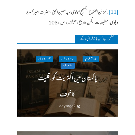
[11]
۔خزائن الفتوح بتصحیح مولوی سید معین الحق، حضرت امیر خسرو
دہلوی، مطبوعات انجمن تاریخ، علیگڑھ، ص: 103
مکمن ہےآپ پسند فرمائیں گے
تاریخ / جغرافیہ
سیاست واقتصاد
شخصیات وافکار
مطالعہ کتب
پاکستان میں اکثریت کو اقلیت
کا خوف
2 days ago