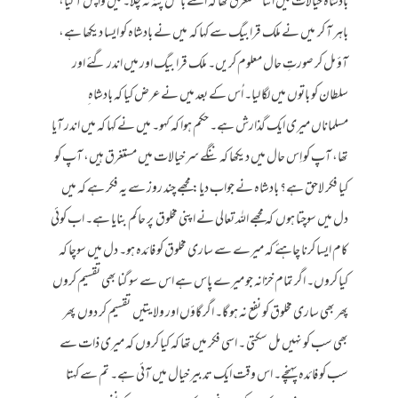
بادشاہ خیالات میں اتنا مستغرق تھا کہ اسے بالکل پتہ نہ چلا۔ میں واپس آ گیا،
باہر آ کر میں نے ملک قرابیگ سے کہا کہ میں نے بادشاہ کو ایسا دیکھا ہے،
آؤ مل کر صورتِ حال معلوم کریں۔ ملک قرا بیگ اور میں اندر گئے اور
سلطان کو باتوں میں لگا لیا۔ اُس کے بعد میں نے عرض کیا کہ بادشاہ ِ
مسلماناں میری ایک گذارش ہے۔ حکم ہوا کہ کہو۔ میں نے کہا کہ میں اندر آیا
تھا، آپ کو اِس حال میں دیکھا کہ ننگے سر خیالات میں مستغرق ہیں، آپ کو
کیا فکر لاحق ہے؟ بادشاہ نے جواب دیا: مجھے چند روز سے یہ فکر ہے کہ میں
دل میں سوچتا ہوں کہ مجھے اللہ تعالی نے اپنی مخلوق پر حاکم بنایا ہے۔ اب کوئی
کام ایسا کرنا چاہئے کہ میرے سے ساری مخلوق کو فائدہ ہو۔ دل میں سوچا کہ
کیا کروں۔ اگر تمام خزانہ جو میرے پاس ہے اس سے سو گنا بھی تقسیم کروں
پھر بھی ساری مخلوق کو نفع نہ ہو گا۔ اگر گاؤں اور ولایتیں تقسیم کر دوں پھر
بھی سب کو نہیں مل سکتی ۔ اسی فکر میں تھا کہ کیا کروں کہ میری ذات سے
سب کو فائدہ پہنچے۔ اس وقت ایک تدبیر خیال میں آئی ہے۔ تم سے کہتا