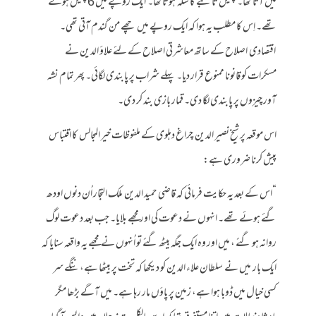
میں آتا تھا۔ چیتل تانبے کا سکہ ہوتا تھا۔ ایک روپے میں 6 چیتل ہوتے
تھے۔ اِس کا مطلب یہ ہوا کہ ایک روپے میں چھے من گندم آتی تھی۔
اقتصادی اصلاح کے ساتھ معاشرتی اصلاح کے لئے علاؤ الدین نے
مسکرات کو قانونا ممنوع قرار دیا۔ پہلے شراب پر پابندی لگائی۔ پھر تمام نشہ
آور چیزوں پر پابندی لگا دی۔ قمار بازی بند کر دی۔
اس موقعہ پر شیخ نصیر الدین چراغ دہلوی کے ملفوظات خیر المجالس کا اقتباس
پیش کرنا ضروری ہے:
“اس کے بعد یہ حکایت فرمائی کہ قاضی حمید الدین ملک التجار اُن دنوں اودھ
گئے ہوئے تھے۔ انہوں نے دعوت کی اور مجھے بلایا۔ جب بعد دعوت لوگ
روانہ ہو گئے ، میں اور وہ ایک جگہ بیٹھ گئے تو اُنہوں نے مجھے یہ واقعہ سنایا کہ
ایک بار میں نے سلطان علاء الدین کو دیکھا کہ تخت پر بیٹھا ہے، ننگے سر
کسی خیال میں ڈوبا ہوا ہے، زمین پر پاؤں مار رہا ہے۔ میں آگے بڑھا مگر