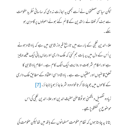
لیکن سیاسی مصلحتوں نے اُسے کبھی یہ اجازت نہ دی کہ ساسانی نظریۂ حکومت
سے ہٹ کر خلفائے راشدین کے قائم کئے ہوئے اصولوں پر گامزن ہو
سکے۔
علاء الدین خلجی کے بارے میں تاریخِ فیروز شاہی میں ہے کہ بادشاہ ہونے
پر اُس کے دل میں یہ بات جم گئی کہ ملک داری اور جہاں بانی ایک علیحدہ چیز
ہے اور احکامِ شریعت و روایت ایک الگ کام ہے۔ احکامِ بادشاہی کا
تعلق قاضیوں اور مفتیوں سے ہے۔ بادشاہ اِسی اعتقاد کے مطابق ملک داری
کے کاموں میں جو چاہتا کرتا خواہ وہ شرعا جائز ہو یا ناجائز۔
[7]
زیادہ تفصیل دیکھنی ہو تو قاضی مغیث الدین اور علاء الدین خلجی کی اس
موضوع پر گفتگو پڑھیے۔
بتانا یہ چاہتا ہوں کہ نظامِ حکومت مسلمانوں کے ہاتھ میں تھا لیکن حکومت کی