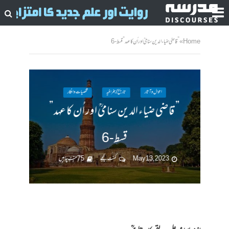
Home
»
” قاضی ضیاء الدین سنامیؒ اور اُن کا عہد” قسط-6
احوال وآثار
تاریخ / جغرافیہ
شخصیات وافکار
” قاضی ضیاء الدین سنامیؒ اور اُن کا عہد”
قسط-6
May 13, 2023
کمنت کیجے
75 منٹ چاہیں