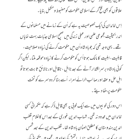
الدین ایبک اور شمس الدین التمش نے شمالی ہند کے کچھ بچے ہوئے
علاقوں کو بھی فتح کر کے اسلامی حکومت کو مضبوط و مکمل بنایا۔
اِس خاندان کی ایک خصوصیت یہ ہے کہ اُن کے زمانے میں مسلمانوں کے
اندر بحیثیت مجموعی علمی اور عملی زندگی میں صحیح اسلامی جذبات بہت نمایاں
تھے۔ یہی وجہ تھی کہ جو بادشاہ اُن میں حکومت کرنے کی زیادہ صلاحیت،
قابلیت، اہلیت کا مالک ہوتا اُس کو حکومت کرنے کا زیادہ موقعہ ملتا۔ لیکن اگر
کوئی بادشاہ برسرِ اقتدار آنے کے بعد نااہل ، ناقابل اور نالائق ثابت ہوتا تو
اہلِ حل و عقد اور صائب الرائے امراء اُسے ہٹا کر دوسرے کو تخت
حکومت پر بٹھا دیتے ۔
اس دور کی خوبیوں میں سے ایک خوبی یہ بھی قابلِ ذکر ہے کہ حکمرانی کسی
خاندان میں محدود نہ تھی۔ شہاب الدین غوری کے بعد اس کا غلام قطب
الدین ہندوستان کا مطلق العنان بادشاہ تھا۔ قطب الدین کے بعد شمس
الدین کو سب نے بادشاہ بنا لیا۔ التمش کی اولاد میں محمود میں حکمرانی کی