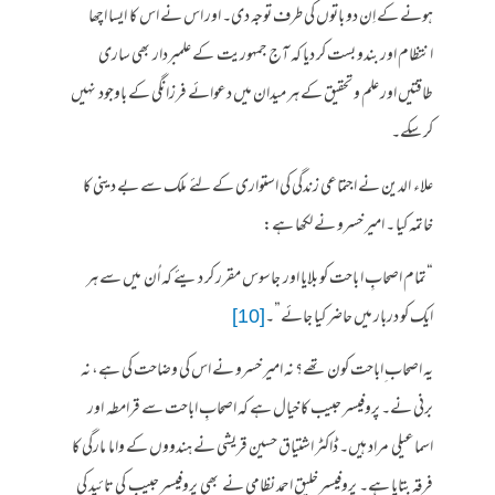
ہونے کے اِن دو باتوں کی طرف توجہ دی۔ اور اس نے اس کا ایسا اچھا
انتظام اور بندو بست کر دیا کہ آج جمہوریت کے علمبردار بھی ساری
طاقتیں اور علم و تحقیق کے ہر میدان میں دعوائے فرزانگی کے باوجود نہیں
کر سکے۔
علاء الدین نے اجتماعی زندگی کی استواری کے لئے ملک سے بے دینی کا
خاتمہ کیا ۔ امیر خسرو نے لکھا ہے:
“تمام اصحابِ ا باحت کو بلایا اور جاسوس مقرر کر دیئے کہ اُن میں سے ہر
ایک کو دربار میں حاضر کیا جائے”۔
[10]
یہ اصحاب ِاباحت کون تھے؟ نہ امیر خسرو نے اس کی وضاحت کی ہے، نہ
برنی نے۔ پروفیسر حبیب کا خیال ہے کہ اصحابِ اباحت سے قرامطہ اور
اسماعیلی مراد ہیں۔ ڈاکٹر اشتیاق حسین قریشی نے ہندووں کے واما مارگی کا
فرقہ بتایا ہے۔ پروفیسر خلیق احمد نظامی نے بھی پروفیسر حبیب کی تائید کی