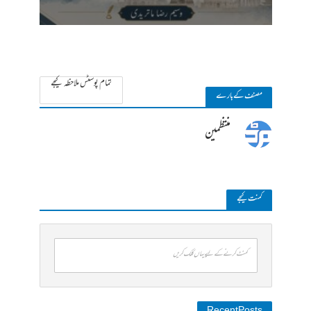
تمام پوسٹس ملاحظہ کیجے
مصنف کے بارے
منتظمین
کمنت کیجے
کمنٹ کرنے کے لیے یہاں کلک کریں