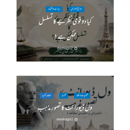
تاریخ / جغرافیہ
سیاست واقتصاد
کیا دو قومی نظریے کا تسلسل
ممکن ہے ؟
2 days ago
شخصیات وافکار
فلسفہ
مطالعہ کتب
ول ڈیورانٹ کا تصورِ مذہب
1 week ago