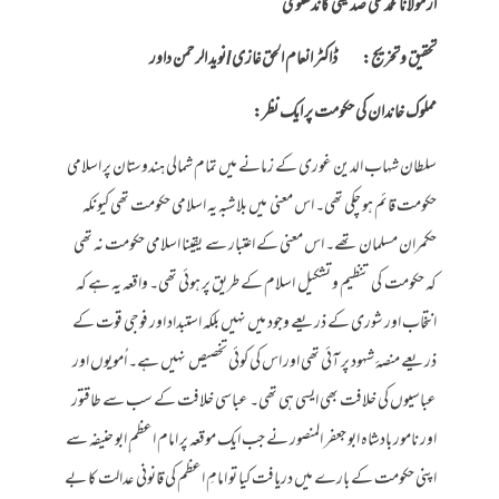
از مولانا محمد علی صدیقی کاندھلویؒ
تحقیق وتخریج: ڈاکٹر انعام الحق غازی/نوید الرحمن داو
ر
مملوک خاندان کی حکومت پر ایک نظر:
سلطان شہاب الدین غوری کے زمانے میں تمام شمالی ہندوستان پر اسلامی
حکومت قائم ہو چکی تھی۔ اس معنی میں بلاشبہ یہ اسلامی حکومت تھی کیونکہ
حکمران مسلمان تھے۔ اس معنی کے اعتبار سے یقینا اسلامی حکومت نہ تھی
کہ حکومت کی تنظیم و تشکیل اسلام کے طریق پر ہوئی تھی۔ واقعہ یہ ہے کہ
انتخاب اور شوری کے ذریعے وجود میں نہیں بلکہ استبداد اور فوجی قوت کے
ذریعے منصۂ شہود پر آئی تھی اور اس کی کوئی تخصیص نہیں ہے۔ اُمویوں اور
عباسیوں کی خلافت بھی ایسی ہی تھی۔ عباسی خلافت کے سب سے طاقتور
اور نامور بادشاہ ابو جعفر المنصور نے جب ایک موقعہ پر امام اعظم ِابو حنیفہ سے
اپنی حکومت کے بارے میں دریافت کیا تو امامِ اعظم کی قانونی عدالت کا بے