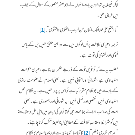
لاگ فیصلہ یہ تھا اور یہ بات انہوں نے ابو جعفر منصور کے سوال کے جواب
میں فرمائی تھی:
“ما اجتمع على خلافتك اثنان من أرباب الفتوى والتقوى”.
[1]
ترجمہ: تیری خلافت پر اُن لوگوں میں سے دو بھی متفق نہیں جن کے پاس
فتوی اور تقوی کی قوت ہے۔
مطلب یہ ہے کہ تو فوجی قوت کے ذریعے حکمران بنا ہے ، تیری حکومت
استبدادی ہے، شورائی اور انتخابی نہیں ہے۔ یعنی اسلام نے حکومت سازی
کے بارے میں جو نظام مقرر کیا ہے تو اس پر پورا نہیں ہے۔ یہ نظام ِعمل
استبدادی نہیں،شخصی اور نسلی نہیں، یہ شورائی اور جمہوری ہے۔ یعنی
امت کی صائب الرائے جماعت جن کو قانون کی زبان میں اہلِ حل وعقد کہتے
ہیں کو شرائط و مقاصدِ خلافت کے مطابق اپنا خلیفہ منتخب کرنا چاہئے۔
“امرهم شورى بينهم”
[2]
کا تقاضا بھی یہی ہے اور یہی اسلام کا نظام