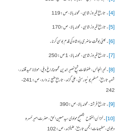
[4]
۔ تاریخ فیروز شاہی ، محولہ بالا، ص: 119
[5]
۔ تاریخ فیروز شاہی ، محولہ بالا، ص:170
[6]
۔ یعنی بوقتِ حاضری بادشاہ کی قدم بوسی کرنا۔
[7]
۔ تاریخ فیروز شاہی ، محولہ بالا، 1 ص: 250
[8]
۔ خیر المجالس، ملفوظات شیخ نصیر الدین محمود چراغ دہلی، مولانا حمید قلندر،
شعبہ تاریخ، مسلم یونیورسٹی، علی گڑھ، تاریخِ طبع نہ دارد، ص: 241-
242
[9]
۔ تاریخ فرشتہ، محولہ بالا، ص: 390
[10]
۔ خزائن الفتوح بتصحیح مولوی سید معین الحق، حضرت امیر خسرو
دہلوی، مطبوعات انجمن تاریخ، علیگڑھ، ص: 102