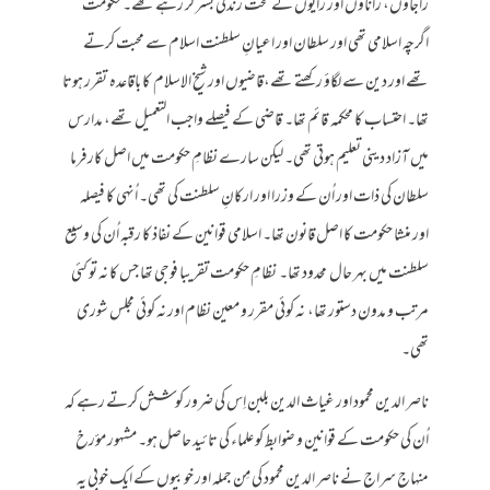
راجاؤں، راناؤں اور رایوں کے تحت زندگی بسر کر رہے تھے۔ حکومت
اگرچہ اسلامی تھی اور سلطان اور اعیانِ سلطنت اسلام سے محبت کرتے
تھے اور دین سے لگاؤ رکھتے تھے،قاضیوں اور شیخ الاسلام کا باقاعدہ تقرر ہوتا
تھا۔ احتساب کا محکمہ قائم تھا۔ قاضی کے فیصلے واجب التعمیل تھے، مدارس
میں آزاد دینی تعلیم ہوتی تھی۔ لیکن سارے نظامِ حکومت میں اصل کارفرما
سلطان کی ذات اور اُن کے وزرا اور ارکانِ سلطنت کی تھی۔ اُنہی کا فیصلہ
اور منشا حکومت کا اصل قانون تھا۔ اسلامی قوانین کے نفاذ کا رقبہ اُن کی وسیع
سلطنت میں بہر حال محدود تھا۔ نظامِ حکومت تقریبا فوجی تھا جس کا نہ تو کئی
مرتب و مدون دستور تھا، نہ کوئی مقرر و معین نظام اور نہ کوئی مجلس شوری
تھی۔
ناصر الدین محمود اور غیاث الدین بلبن اِس کی ضرور کوشش کرتے رہے کہ
اُن کی حکومت کے قوانین و ضوابط کو علماء کی تائید حاصل ہو۔ مشہور مؤرخ
منہاج سراج نے ناصر الدین محمود کی مِن جملہ اور خوبیوں کے ایک خوبی یہ