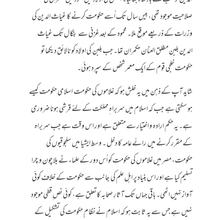
صلاحیت موجود تھی، بیس سال تک اُسے حکومت کرنے کا غیاث الدین کی
وزرات کے ذریعے موقع ملا۔ محمود کے بعد غزنی سے بنگال تک غیاث
الدین بلبن مطلق العنان حکمران تھا۔ جب بلبن کی اولاد کو نالائق دیکھا تو
حکومت خلجی قوم کے ایک معمر شخص کے سپرد ہوئی۔
شاید آپ کے ذہن میں یہ خلش ہو کہ غلاموں کی حکومت اسلامی حکومت کیسے
ہو سکتی ہے جب کہ اسلام میں سربراہ ِمملکت کے لئے قرشی ہونا ضروری
ہے۔ یہ حکم ارادہ و اختیار سے متعلق ہے اور اس وقت ہے جب سربراہ
کے مقرر کرنے میں رائے عامہ کا دخل ۔ وسط ایشیا میں سلجوقیوں کی
حکومت، مصر میں غلاموں کی حکومت کو اُس دور کے علماء نے بلا چون و چرا
تسلیم کیا ہے اور اس بنیاد پر اہل علم کی جانب سے حکومت کے خلاف کوئی
آوازنہیں اٹھی۔ باقی جہاں تک آثارِ صحابہ کا تعلق ہے، کوئی نص ِقطی موجود
نہیں ہے جس سے یہ ثابت ہو کہ اسلام نے نظام ِحکومت کی تشکیل کے