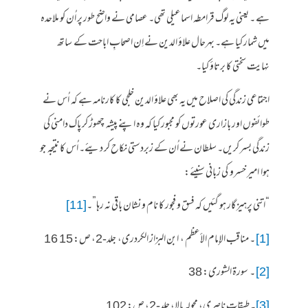
ہے ۔ یعنی یہ لوگ قرامطہ اسماعیلی تھی۔ عصامی نے واضح طور پر اُن کو ملاحدہ
میں شمار کیا ہے۔ بہرحال علاؤ الدین نے اِن اصحابِ اباحت کے ساتھ
نہایت سختی کا برتاؤ کیا۔
اجتماعی زندگی کی اصلاح میں یہ بھی علاؤ الدین خلجی کا کارنامہ ہے کہ اُس نے
طوائفوں اور بازاری عورتوں کو مجبور کیا کہ وہ اپنے پیشہ چھوڑ کر پاک دامنی کی
زندگی بسر کریں۔ سلطان نے اُن کے زبردستی نکاح کر دیئے۔ اُس کا نتیجہ جو
ہوا امیر خسرو کی زبانی سنیئے:
“اتنی پرہیز گار ہو گئیں کہ فسق و فجور کا نام و نشان باقی نہ رہا”۔
[11]
[1]
۔ مناقب الإمام الأعظم ، ابن البزاز الکردری، جلد-2، ص: 15 ـ 16
[2]
۔ سورۃ الشوری: 38
[3]
۔ طبقاتِ ناصری، محولہ بالا، جلد-2، ص: 102