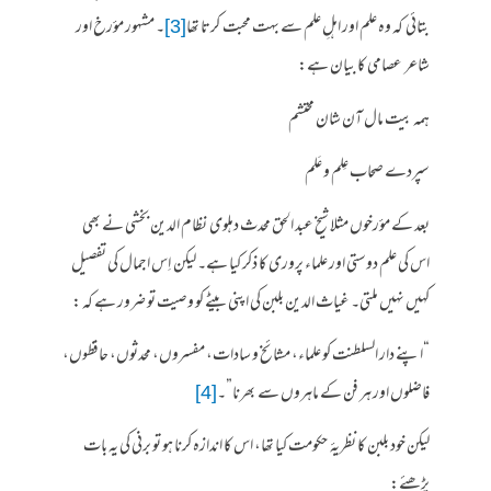
بتائی کہ وہ علم اور اہلِ علم سے بہت محبت کرتا تھا
[3]
۔ مشہور مؤرخ اور
شاعر عصامی کا بیان ہے:
ہمہ بیت مال آن شان محتشم
سپردے صحاب عِلم و عَلم
بعد کے مؤرخوں مثلا شیخ عبد الحق محدث دہلوی نظام الدین بخشی نے بھی
اس کی علم دوستی اور علماء پروری کا ذکر کیا ہے۔ لیکن اِس اجمال کی تفصیل
کہیں نہیں ملتی۔ غیاث الدین بلبن کی اپنی بیٹے کو وصیت تو ضرور ہے کہ :
“اپنے دار السلطنت کو علماء، مشائخ و سادات، مفسروں، محدثوں، حافظوں،
فاضلوں اور ہر فن کے ماہروں سے بھرنا”۔
[4]
لیکن خود بلبن کا نظریۂ حکومت کیا تھا، اس کا اندازہ کرنا ہو تو برنی کی یہ بات
پڑھئے: