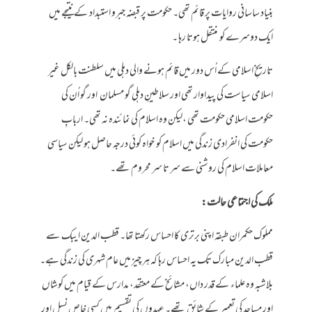
بنیاد ساسانی روایات پر قائم تھی۔ حکومت پر قبضہ جبرو استبداد کے نتیجے میں
ایک دوسرے کو منتقل ہوتا رہا ۔
تاریخِ اسلامی کے اُس دور میں قائم ہونے والی دہلی میں سلطنت بالکل غیر
اسلامی سیاست کی پیداوار تھی اور سلاطینِ دہلی گو مسلمان اور گو اُن کی
حکومت اسلامی حکومت تھی ،لیکن وہ اسلام کی نمائندہ نہ تھی۔ اربابِ
حکومت کی انفرادی زندگی میں اسلام کو خواہ کوئی درجہ حاصل ہو لیکن سیاسی
معاملات اسلام کی روشنی سے سر تا سر محروم تھے۔
ملک کی اجتماعی حالت:
مملوک حکمران طبقہ اپنی برتری کا احساس رکھتا تھا۔ قطب الدین ایبک سے
قطب الدین مبارک تک یہ احساس رہا کہ ہر چیز میں عام شہری کی زندگی ہے۔
بلاشبہ وہ علماء کے قدر داں، مشائخ کے معتقد، مدارس کے قیام میں کوشاں
اور مساجد کی تعمیر کے شائق تھے۔ عہدوں کی تقسیم میں کسی خاص نسل اور