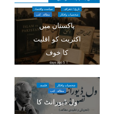
تاریخ / جغرافیہ
سیاست واقتصاد
شخصیات وافکار
مطالعہ کتب
پاکستان میں
اکثریت کو اقلیت
کا خوف
5 days ago
شخصیات وافکار
فلسفہ
مطالعہ کتب
ول ڈیورانٹ کا