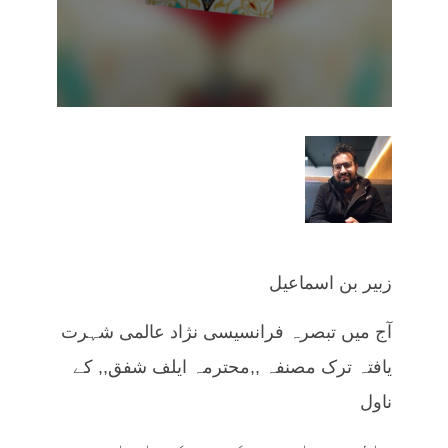
زبیر بن اسماعیل
آج میں تبصرہ فرانسیسی نژاد عالمی شہرت
یافتہ ترک مصنفہ ,,محترمہ ایلف شفق,, کے
ناول