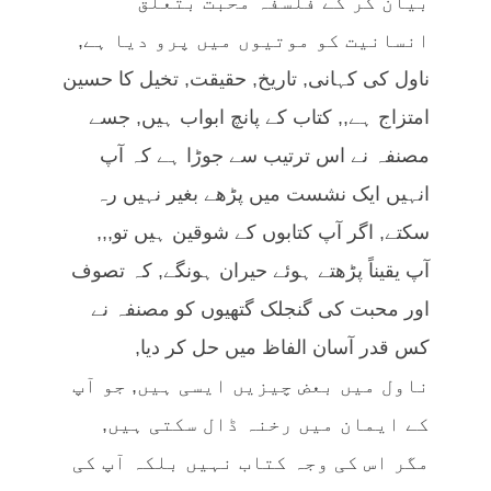
بیان کر کے فلسفہ محبت بتعلق
انسانیت کو موتیوں میں پرو دیا ہے,
ناول کی کہانی, تاریخ, حقیقت, تخیل کا حسین
امتزاج ہے,, کتاب کے پانچ ابواب ہیں, جسے
مصنفہ نے اس ترتیب سے جوڑا ہے کہ آپ
انہیں ایک نشست میں پڑھے بغیر نہیں رہ
سکتے, اگر آپ کتابوں کے شوقین ہیں تو,,,
آپ یقیناً پڑھتے ہوئے حیران ہونگے, کہ تصوف
اور محبت کی گنجلک گتھیوں کو مصنفہ نے
کس قدر آسان الفاظ میں حل کر دیا,
ناول میں بعض چیزیں ایسی ہیں, جو آپ
کے ایمان میں رخنہ ڈال سکتی ہیں,
مگر اس کی وجہ کتاب نہیں بلکہ آپ کی