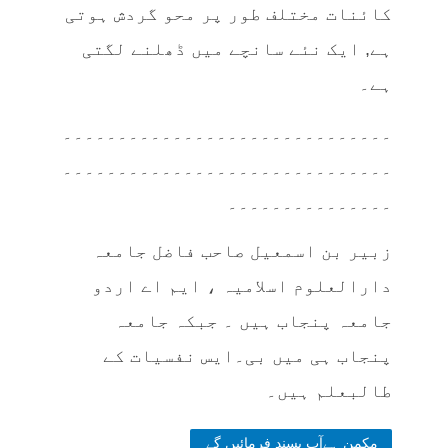
کائنات مختلف طور پر محو گردش ہوتی
ہے, ایک نئے سانچے میں ڈھلنے لگتی
ہے۔
۔۔۔۔۔۔۔۔۔۔۔۔۔۔۔۔۔۔۔۔۔۔۔۔۔۔۔۔۔۔
۔۔۔۔۔۔۔۔۔۔۔۔۔۔۔۔۔۔۔۔۔۔۔۔۔۔۔۔۔۔
۔۔۔۔۔۔۔۔۔۔۔۔۔۔۔
زبیر بن اسمعیل صاحب فاضل جامعہ
دارالعلوم اسلامیہ ، ایم اے اردو
جامعہ پنجاب ہیں ۔ جبکہ جامعہ
پنجاب ہی میں بی۔ایس نفسیات کے
طالبعلم ہیں۔
مکمن ہےآپ پسند فرمائیں گے