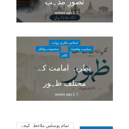
تصورِ مذہب
2 weeks ago
اسلامی فکری روایت
سیاست واقتصاد
شخصیات وافکار
کلام
نظریہ امامت کے
مختلف ظہور
2 weeks ago
تمام پوسٹس ملاحظہ کیجے