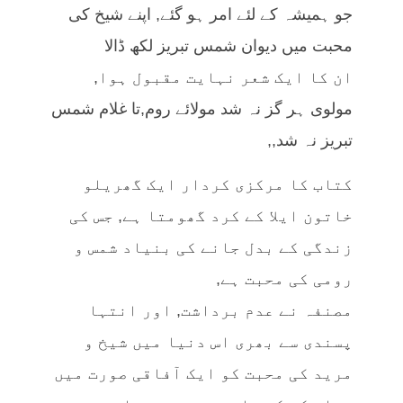
جو ہمیشہ کے لئے امر ہو گئے, اپنے شیخ کی
محبت میں دیوان شمس تبریز لکھ ڈالا
ان کا ایک شعر نہایت مقبول ہوا,
مولوی ہر گز نہ شد مولائے روم,تا غلام شمس
تبریز نہ شد,,
کتاب کا مرکزی کردار ایک گھریلو
خاتون ایلا کے کرد گھومتا ہے, جس کی
زندگی کے بدل جانے کی بنیاد شمس و
رومی کی محبت ہے,
مصنفہ نے عدم برداشت, اور انتہا
پسندی سے بھری اس دنیا میں شیخ و
مرید کی محبت کو ایک آفاقی صورت میں