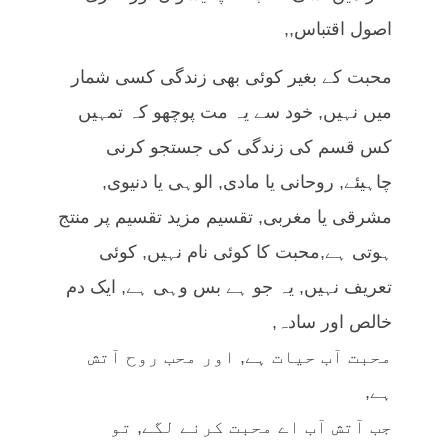
اصول اقتباس,,
محبت کے بغیر کوئی بھی زندگی کسی شمار
میں نہیں, خود سے یہ مت پوچھو کہ تمہیں
کس قسم کی زندگی کی جستجو کرنی
چاہیئے, روحانی یا مادی, الوہی یا دنیوی,
مشرقی یا مغربی, تقسیم مزید تقسیم پر منتج
ہوتی ہے,محبت کا کوئی نام نہیں, کوئی
تعریف نہیں, یہ جو ہے بس وہی ہے, ایک دم
خالص اور سادہ,
محبت آب حیات ہے, اور محب روح آتش
ہے,
جب آتش آب اے محبت کرنے لگے, تو