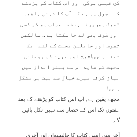
کج فہمی ہوگی اور اس کتاب کو پڑھنے
کا اصول یہ ہے کہ آپ کا ذہنی ہاضمہ
ٹھیک ہو, ورنہ ہاضمہ خراب ہو کر کسی
اور طرف بھی لے جا سکتا ہے ,, سالکین
تصوف اور حاملین محبت کے لئے ایک
تحفہ ہے,,,,!شیخ اور مرید کی روحانی
محبت کو شاید اس سے بہتر انداز میں
بیان کرنا میرے خیال سے بہت ہی مشکل
ہے,,,!
مجھے یقین ہے, آپ اس کتاب کو پڑھنے کے بعد
ہفتوں تک اس کے حصار سے نہیں نکل پائیں
گے,
آخر میں اسی کتاب کا چالیسواں اور آخری