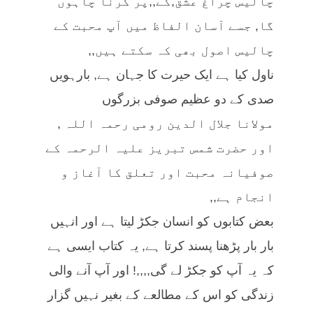
چالیس چراغ عشق,کے,,پر کرنا چاہوں
گا, جسے آسان الفاظ میں آپ محبت کے
چالیس اصول بھی کہ سکتے ہیں,,
ناول کیا ہے ایک حیرت کا جہان ہے, بارہویں
صدی کے دو عظیم صوفی بزرگوں
مولانا جلال الدین رومی رحمہ اللہ ,
اور حضرت شمس تبریز علیہ الرحمہ کے
صوفیانہ محبت اور تعلق کا آغاز و
انجام ہے,,
بعض کتابوں کو انسان جکڑ لیتا ہے اور انہیں
بار بار پڑھنا پسند کرتا ہے, یہ کتاب ایسی ہے
کہ یہ آپ کو جکڑ لے گی,,,,! اور آپ آنے والی
زندگی کو اس کے مطالعے کے بغیر نہیں گزار