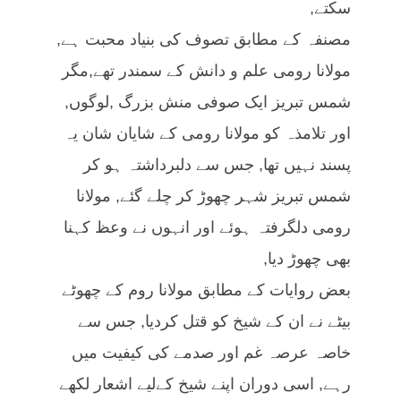
سکتے,
مصنفہ کے مطابق تصوف کی بنیاد محبت ہے,
مولانا رومی علم و دانش کے سمندر تھے,مگر
شمس تبریز ایک صوفی منش بزرگ ,لوگوں,
اور تلامذہ کو مولانا رومی کے شایان شان یہ
پسند نہیں تھا, جس سے دلبرداشتہ ہو کر
شمس تبریز شہر چھوڑ کر چلے گئے, مولانا
رومی دلگرفتہ ہوئے اور انہوں نے وعظ کہنا
بھی چھوڑ دیا,
بعض روایات کے مطابق مولانا روم کے چھوٹے
بیٹے نے ان کے شیخ کو قتل کردیا, جس سے
خاصہ عرصہ غم اور صدمے کی کیفیت میں
رہے, اسی دوران اپنے شیخ کےلیے اشعار لکھے