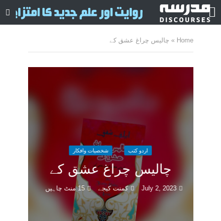
Home
»
چالیس چراغ عشق کے
اردو کتب
شخصیات وافکار
چالیس چراغ عشق کے
July 2, 2023
کمنت کیجے
15 منٹ چاہیں