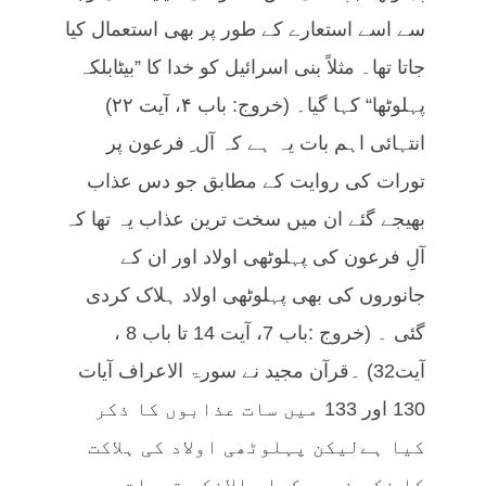
سے اسے استعارے کے طور پر بھی استعمال کیا
جاتا تھا۔ مثلاً بنی اسرائیل کو خدا کا ”بیٹابلکہ
پہلوٹھا“ کہا گیا۔ (خروج: باب ۴، آیت ۲۲)
انتہائی اہم بات یہ ہے کہ آل ِ فرعون پر
تورات کی روایت کے مطابق جو دس عذاب
بھیجے گئے ان میں سخت ترین عذاب یہ تھا کہ
آلِ فرعون کی پہلوٹھی اولاد اور ان کے
جانوروں کی بھی پہلوٹھی اولاد ہلاک کردی
گئی ۔ (خروج :باب 7، آیت 14 تا باب 8 ،
آیت32) ۔قرآن مجید نے سورۃ الاعراف آیات
130 اور 133 میں سات عذابوں کا ذکر
کیا ہےلیکن پہلوٹھی اولاد کی ہلاکت
کا ذکر نہیں کیا حالانکہ تورات میں