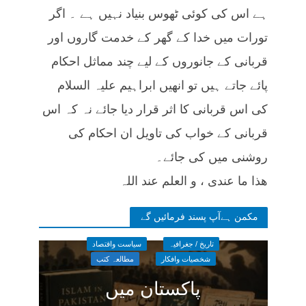
ہے اس کی کوئی ٹھوس بنیاد نہیں ہے ۔ اگر
تورات میں خدا کے گھر کے خدمت گاروں اور
قربانی کے جانوروں کے لیے چند مماثل احکام
پائے جاتے ہیں تو انھیں ابراہیم علیہ السلام
کی اس قربانی کا اثر قرار دیا جائے نہ کہ اس
قربانی کے خواب کی تاویل ان احکام کی
روشنی میں کی جائے۔
ھذا ما عندی ، و العلم عند اللہ
مکمن ہےآپ پسند فرمائیں گے
تاریخ / جغرافیہ
سیاست واقتصاد
شخصیات وافکار
مطالعہ کتب
پاکستان میں