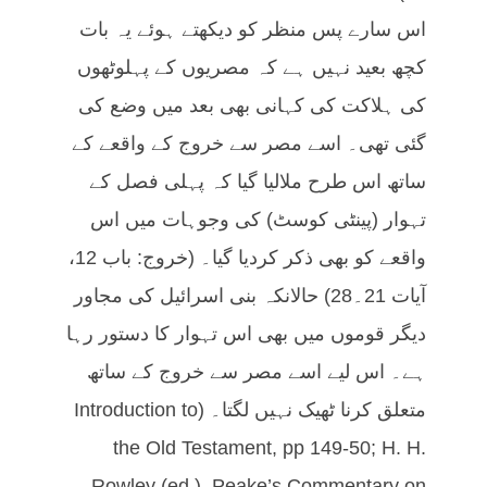
اس سارے پس منظر کو دیکھتے ہوئے یہ بات
کچھ بعید نہیں ہے کہ مصریوں کے پہلوٹھوں
کی ہلاکت کی کہانی بھی بعد میں وضع کی
گئی تھی۔ اسے مصر سے خروج کے واقعے کے
ساتھ اس طرح ملالیا گیا کہ پہلی فصل کے
تہوار (پینٹی کوسٹ) کی وجوہات میں اس
واقعے کو بھی ذکر کردیا گیا۔ (خروج: باب 12،
آیات 21۔28) حالانکہ بنی اسرائیل کی مجاور
دیگر قوموں میں بھی اس تہوار کا دستور رہا
ہے۔ اس لیے اسے مصر سے خروج کے ساتھ
متعلق کرنا ٹھیک نہیں لگتا۔ (Introduction to
the Old Testament, pp 149-50; H. H.
Rowley (ed.), Peake’s Commentary on