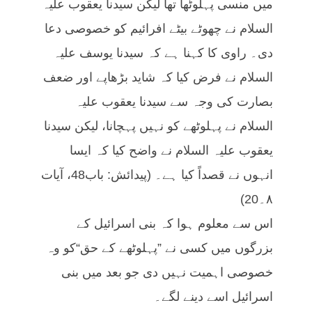
میں منسی پہلوٹھا تھا لیکن سیدنا یعقوب علیہ
السلام نے چھوٹے بیٹے افرائیم کو خصوصی دعا
دی۔ راوی کا کہنا ہے کہ سیدنا یوسف علیہ
السلام نے فرض کیا کہ شاید بڑھاپے اور ضعف
بصارت کی وجہ سے سیدنا یعقوب علیہ
السلام نے پہلوٹھے کو نہیں پہچانا، لیکن سیدنا
یعقوب علیہ السلام نے واضح کیا کہ ایسا
انہوں نے قصداً کیا ہے۔ (پیدائش: باب48، آیات
۸۔20)
اس سے معلوم ہوا کہ بنی اسرائیل کے
بزرگوں میں کسی نے ”پہلوٹھے کے حق“کو وہ
خصوصی اہمیت نہیں دی جو بعد میں بنی
اسرائیل اسے دینے لگے۔