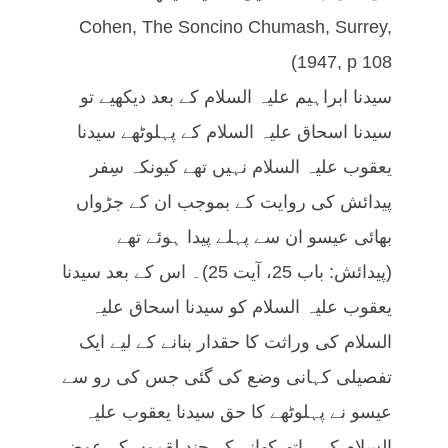
Cohen, The Soncino Chumash, Surrey,
1947, p 108)
سیدنا ابراہیم علیہ السلام کے بعد دیکھیے تو
سیدنا اسحاق علیہ السلام کے پہلوٹھے سیدنا
یعقوب علیہ السلام نہیں تھے کیونکہ سِفر
پیدائش کی روایت کے بموجب ان کے جڑواں
بھائی عیسو ان سے پہلے پیدا ہوئے تھے
(پیدائش: باب 25، آیت 25)۔ اس کے بعد سیدنا
یعقوب علیہ السلام کو سیدنا اسحاق علیہ
السلام کی وراثت کا حقدار بنانے کے لیے ایک
تفصیلی کہانی وضع کی گئی جس کی رو سے
عیسو نے پہلوٹھے کا حق سیدنا یعقوب علیہ
السلام کے ہاتھ کھانے کے چند لقموں کے عوض