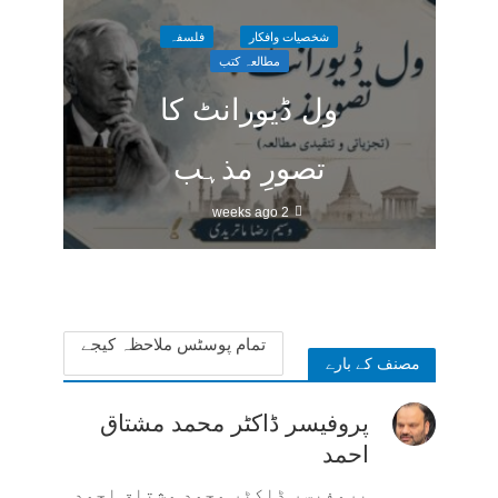
شخصیات وافکار
فلسفہ
مطالعہ کتب
ول ڈیورانٹ کا
تصورِ مذہب
2 weeks ago
تمام پوسٹس ملاحظہ کیجے
مصنف کے بارے
پروفیسر ڈاکٹر محمد مشتاق
احمد
پروفیسر ڈاکٹر محمد مشتاق احمد