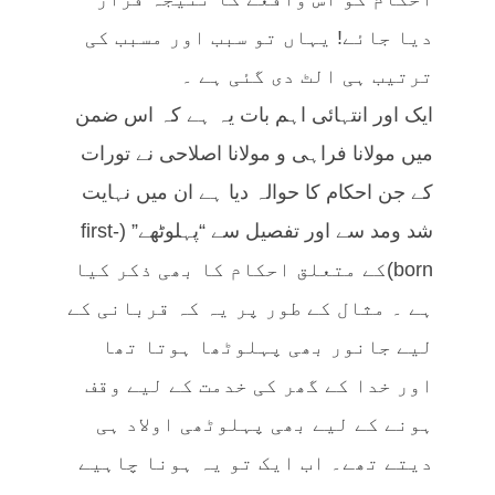
دیا جائے! یہاں تو سبب اور مسبب کی
ترتیب ہی الٹ دی گئی ہے ۔
ایک اور انتہائی اہم بات یہ ہے کہ اس ضمن
میں مولانا فراہی و مولانا اصلاحی نے تورات
کے جن احکام کا حوالہ دیا ہے ان میں نہایت
شد ومد سے اور تفصیل سے “پہلوٹھے” (first-
born)کے متعلق احکام کا بھی ذکر کیا
ہے ۔ مثال کے طور پر یہ کہ قربانی کے
لیے جانور بھی پہلوٹھا ہوتا تھا
اور خدا کے گھر کی خدمت کے لیے وقف
ہونے کے لیے بھی پہلوٹھی اولاد ہی
دیتے تھے۔ اب ایک تو یہ ہونا چاہیے