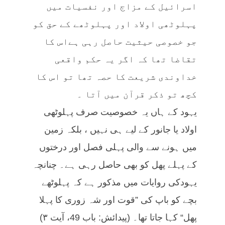
اسرائیل کے مزاج اور نفسیات میں
پہلوٹھی اولاد اور پہلوٹھے کے حق کو
جو خصوصی حیثیت حاصل رہی ہےاس کا
تقاضا تھا کہ اگر یہ حکم واقعی
خداوندی شریعت کا حصہ تھا تو اس کا
کچھ تو ذکر قرآن میں آتا ۔
یہود کے ہاں یہ خصوصیت صرف پہلوٹھی
اولاد یا جانور کے لیے ہی نہیں ، بلکہ زمین
میں ہونے سے والی پہلی فصل اور درختوں
کے پہلے پھل کو بھی حاصل رہی ہے۔ چنانچہ
یہودکی روایات میں مذکور ہے کہ پہلوٹھے
بچے کو باپ کی ”قوت اور شہ زوری کا پہلا
پھل“ کہا جاتا تھا۔ (پیدائش: باب 49، آیت ۳)