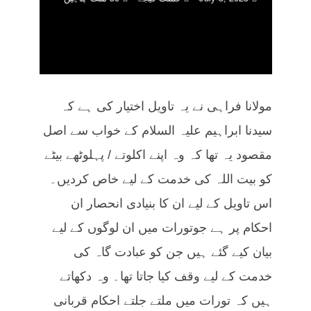
مولانا فراہی نے یہ تاویل اختیار کی ہے کہ
سیدنا ابراہیم علیہ السلام کے خواب سے اصل
مقصود یہ تھا کہ وہ اپنے اکلوتے / پہلوٹھے بیٹے
کو بیت اللہ کی خدمت کے لیے خاص کردیں۔
اس تاویل کے لیے ان کا بنیادی انحصار ان
احکام پر ہے جوتورات میں ان لوگوں کے لیے
بیان کیے گئے ہیں جن کو عبادت گاہ کی
خدمت کے لیے وقف کیا جاتا تھا۔ وہ دکھاتے
ہیں کہ تورات میں ملتے جلتے احکام قربانی