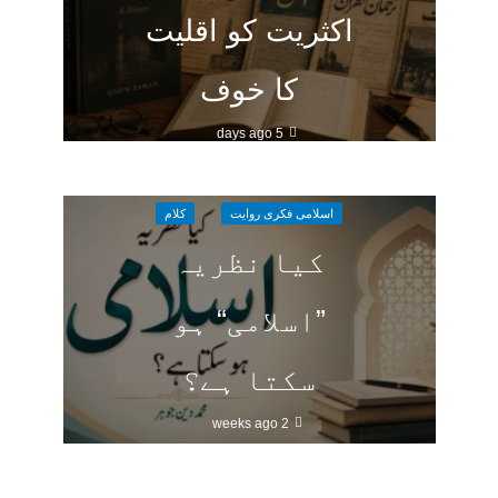
اکثریت کو اقلیت
کا خوف
5 days ago
اسلامی فکری روایت
کلام
کیا نظریہ
”اسلامی“ ہو
سکتا ہے؟
2 weeks ago