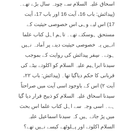
اسحاق علیہ السلام سے چودہ سال بڑے تھے۔
(پیدائش: باب 16، آیت 16 اور باب 17، آیت
17) اس لیے وہی اس خصوصی حیثیت کے
مستحق ہوسکتے تھے۔ تاہم اہل کتاب علما
انہیں یہ خصوصی حیثیت دینے پر آمادہ نہیں
ہوتے۔ سِفر پیدائش کی روایت کے بموجب
سیدنا ابراہیم علیہ السلام کو اکلوتے بیٹے کی
قربانی کا حکم دیاگیا تھا۔ (پیدائش: باب ۲۲،
آیت ۲) اس کے باوجود اسی آیت میں صراحتاً
سیدنا اسحاق علیہ السلام کو ذبیح قرار دیا گیا
ہے۔ اسی وجہ سے اہل کتاب علما اس بحث
میں پڑ جاتے ہیں کہ سیدنا اسماعیل علیہ
السلام اکلوتے اور پہلوٹھے کیسے نہیں تھے؟