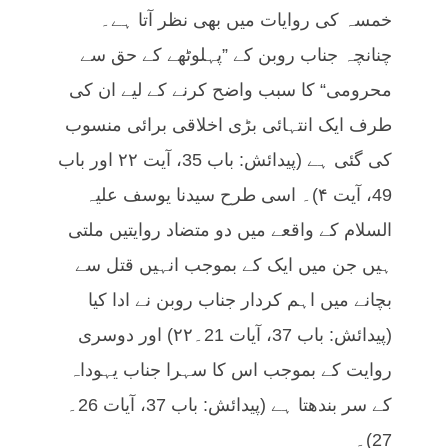
خمسہ کی روایات میں بھی نظر آتا ہے۔
چنانچہ جناب روبن کے ”پہلوٹھے کے حق سے
محرومی“ کا سبب واضح کرنے کے لیے ان کی
طرف ایک انتہائی بڑی اخلاقی برائی منسوب
کی گئی ہے (پیدائش: باب 35، آیت ۲۲ اور باب
49، آیت ۴)۔ اسی طرح سیدنا یوسف علیہ
السلام کے واقعے میں دو متضاد روایتیں ملتی
ہیں جن میں ایک کے بموجب انہیں قتل سے
بچانے میں اہم کردار جناب روبن نے ادا کیا
(پیدائش: باب 37، آیات 21۔۲۲) اور دوسری
روایت کے بموجب اس کا سہرا جناب یہوداہ
کے سر بندھتا ہے (پیدائش: باب 37، آیات 26۔
27)۔