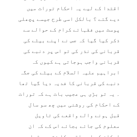
اقتدا کے لیے یہ احکام تورات میں
دیے گئے ؟ بالکل اسی طرح جیسے پچھلی
پوسٹ میں فقہائے کرام کے حوالے سے
ذکر کیا گیا کہ جس نے اپنے بیٹے کی
قربانی کی نذر کی تو اس پر دنبے کی
قربانی واجب ہوجاتی ہے کیوں کہ
ابراہیم علیہ السلام کے بیٹے کی جگہ
دنبے کی قربانی کا فدیہ دیا گیا تھا
۔ یہ تو بڑی ہی عجیب بات ہے کہ تورات
کے احکام کی روشنی میں چھ سو سال
قبل ہونے والے واقعے کی تاویل
معلوم کی جائے بجائے اس کے کہ ان
احکام کو اس واقعے کا نتیجہ قرار