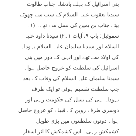
بنی اسرائیل کے پہلے بادشاہ جناب طالوت
سیدنا یعقوب علیہ السلام کے سب سے چھوٹے
بیٹے جناب بن یمین کی نسل سے تھے۔ (۱۔
سموئیل: باب ۹، آیات ۱۔۲) سیدنا داود علیہ
السلام اور سیدنا سلیمان علیہ السلام یہوداہ
کی اولاد سے تھے اور انہی کے دور میں بنی
اسرائیل کی سلطنت کو عروج حاصل ہوا۔
سیدنا سلیمان علیہ السلام کی وفات کے بعد
جب سلطنت تقسیم ہوئی تو ایک طرف
یہوداہ ہی کی نسل کی حکومت رہی اور
دوسری طرف روبن کے قبیلے کو عروج حاصل
ہوا۔ دونوں سلطنتوں میں بڑی طویل
کشمکش رہی۔ اس کشمکش کا اثر اسفار