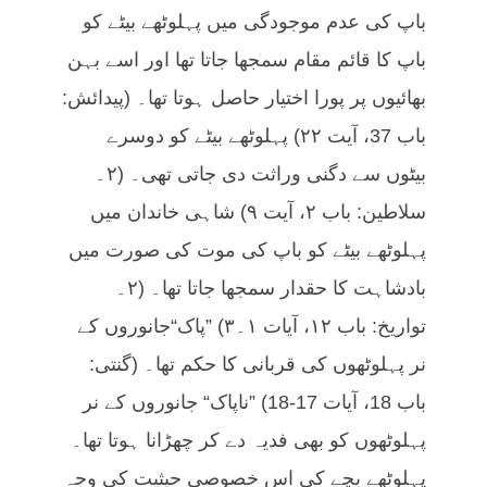
باپ کی عدم موجودگی میں پہلوٹھے بیٹے کو
باپ کا قائم مقام سمجھا جاتا تھا اور اسے بہن
بھائیوں پر پورا اختیار حاصل ہوتا تھا۔ (پیدائش:
باب 37، آیت ۲۲) پہلوٹھے بیٹے کو دوسرے
بیٹوں سے دگنی وراثت دی جاتی تھی۔ (۲۔
سلاطین: باب ۲، آیت ۹) شاہی خاندان میں
پہلوٹھے بیٹے کو باپ کی موت کی صورت میں
بادشاہت کا حقدار سمجھا جاتا تھا۔ (۲۔
تواریخ: باب ۱۲، آیات ۱۔۳) ”پاک“جانوروں کے
نر پہلوٹھوں کی قربانی کا حکم تھا۔ (گنتی:
باب 18، آیات 17-18) ”ناپاک“ جانوروں کے نر
پہلوٹھوں کو بھی فدیہ دے کر چھڑانا ہوتا تھا۔
پہلوٹھے بچے کی اس خصوصی حیثیت کی وجہ