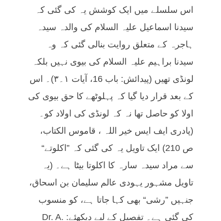
اس سلسلے میں ایک کوشش یہ کی گئی کہ
سیدنا اسماعیل علیہ السلام کی والدہ سیدہ
ہاجرہ کے متعلق روایت بنالی گئی کہ وہ
سیدنا براہیم علیہ السلام کی بیوی نہیں بلکہ
لونڈی تھیں (پیدائش: باب 16، آیات ۱۔۳)۔ اس
کے بعد قرار دیا گیا کہ پہلوٹھے کا حق بیوی کی
اولا کو حاصل تھا نہ کہ لونڈی کی اولاد کو۔
(پادری ایف ایس خیر اللہ ، قاموس الکتاب،
ص 210) ایک تاویل یہ کی گئی کہ ”اکلوتے“
سے مراد سیدہ سارہ کا اکلوتا بیٹا ہے۔ (یہ
تاویل مشہور یہودی عالم سلیمان بن اسحاق،
جنہیں ”رشی“ بھی کہا جاتا ہے، کو منسوب
کی گئی ہے۔ تفصیل کے لیے دیکھئے: Dr. A.