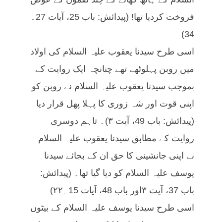
فروخت کردیا تھا! (پیدائش: باب 25، آیات 27۔
34)
اسی طرح سیدنا یعقوب علیہ السلام کی اولاد
میں روبن پہلوٹھے تھے چنانچہ ایک روایت کے
بموجب سیدنا یعقوب علیہ السلام نے روبن کو
اپنی قوت اور شہ زوری کا پہلا پھل قرار دیا
(پیدائش: باب 49، آیت ۳)۔ تاہم دوسری
روایت کے مطابق سیدنا یعقوب علیہ السلام
نے اپنی جانشینی کا حق ان کے بجائے سیدنا
یوسف علیہ السلام کو دیا گیا تھا۔ (پیدائش:
باب 37، آیت ۳اور باب 48، آیات 15۔۲۲)
اسی طرح سیدنا یوسف علیہ السلام کے بیٹوں