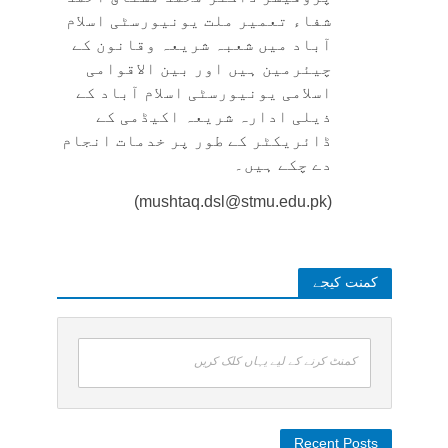
شفاء تعمیر ملت یونیورسٹی اسلام
آباد میں شعبہ شریعہ وقانون کے
چیئرمین ہیں اور بین الاقوامی
اسلامی یونیورسٹی اسلام آباد کے
ذیلی ادارہ شریعہ اکیڈمی کے
ڈائریکٹر کے طور پر خدمات انجام
دے چکے ہیں۔
(mushtaq.dsl@stmu.edu.pk)
کمنت کیجے
کمنٹ کرنے کے لیے یہاں کلک کریں
Recent Posts