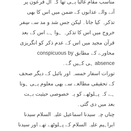
مناسب مقام غالباً یہی تھا کہ آل فرعون پر
آنے والے عذابوں کے ضمن میں اس کا بھی
تذکرہ کیا جاتا۔ لیکن جس شد و مد سے سِفر
خروج میں اس کا تذکرہ ہوا ہے اس کے بعد
قرآن مجید میں اس کے عدم ذکر کو انگریزی
محاورے کے مطابق conspicuous by
absence ہی کہیں گے۔
تورات اسفار خمسہ اور بائبل کے دیگر صحف
کے تحقیقی مطالعے سے بھی معلوم یہی ہوتا
ہے کہ پہلوٹھے کو یہ خصوصی حیثیت بہت
بعد میں دی گئی۔
چناں چہ سیدنا اسماعیل علیہ السلام سیدنا
ابراہیم علیہ السلام کے پہلوٹھے تھے اور سیدنا