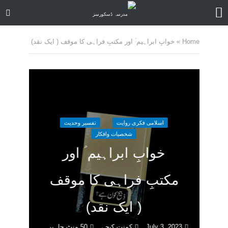
Home
»
خوابِ ابراہیم ؑ اور مکتبِ فراہی کا موقف ( ایک نقد)
اسلامی فکری روایت
تفسیر وحدیث
شخصیات وافکار
خوابِ ابراہیم ؑ اور
مکتبِ فراہی کا موقف
( ایک نقد)
July 3, 2023
کمنت کیجے
50 منٹ چاہیں