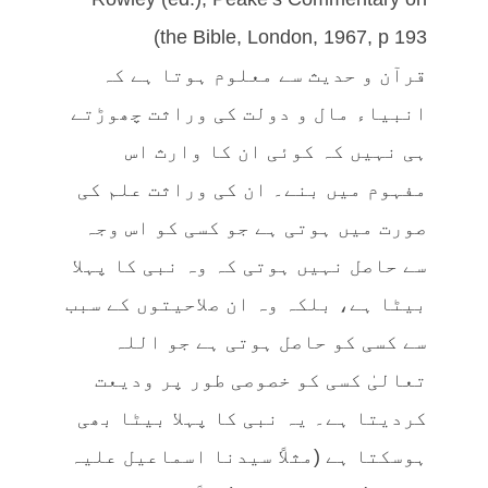
the Bible, London, 1967, p 193)
قرآن و حدیث سے معلوم ہوتا ہے کہ
انبیاء مال و دولت کی وراثت چھوڑتے
ہی نہیں کہ کوئی ان کا وارث اس
مفہوم میں بنے۔ ان کی وراثت علم کی
صورت میں ہوتی ہے جو کسی کو اس وجہ
سے حاصل نہیں ہوتی کہ وہ نبی کا پہلا
بیٹا ہے، بلکہ وہ ان صلاحیتوں کے سبب
سے کسی کو حاصل ہوتی ہے جو اللہ
تعالیٰ کسی کو خصوصی طور پر ودیعت
کردیتا ہے۔ یہ نبی کا پہلا بیٹا بھی
ہوسکتا ہے (مثلاً سیدنا اسماعیل علیہ