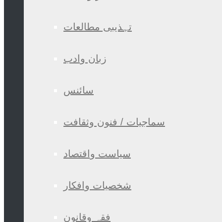
تہذیبی مطالعات
زبان وادب
سائنس
سماجیات / فنون وثقافت
سیاست واقتصاد
شخصیات وافکار
فقہ وقانون