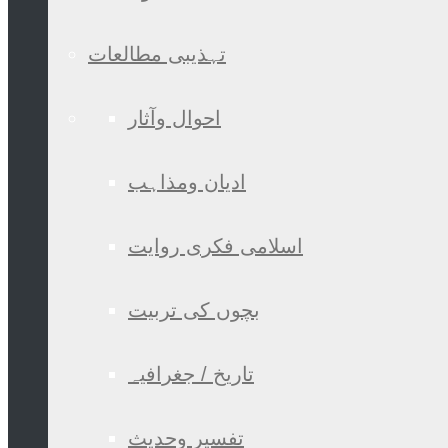
تہذیبی مطالعات
احوال وآثار
ادیان ومذاہب
اسلامی فکری روایت
بچوں کی تربیت
تاریخ / جغرافیہ
تفسیر وحدیث