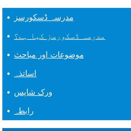
مدرسہ ڈسکورسز
مدرسہ ڈسکورسز کیا ہے؟
موضوعات اور مباحث
اساتذہ
ورک شاپس
رابطہ