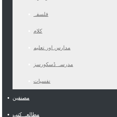
فلسفہ
کلام
مدارس اور تعلیم
مدرسہ ڈسکورسز
نفسیات
مصنفین
مطالعہ کتب