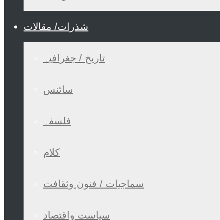
شذرات/ مقالات
تاریخ / جغرافیہ
سائنس
فلسفہ
کلام
سماجیات / فنون وثقافت
سیاست واقتصاد