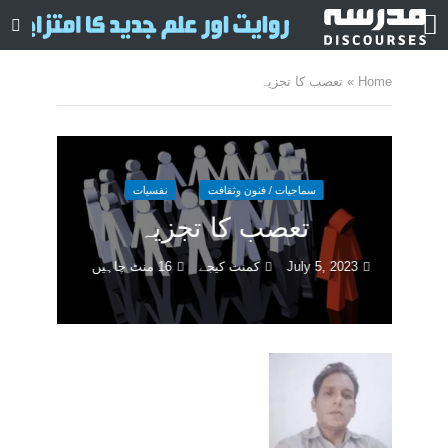
Home
»
تعصب کا تجزیہ
سماجیات / فنون وثقافت
نفسیات
تعصب کا تجزیہ
July 5, 2023
کمنت کیجے
16 منٹ چاہیں