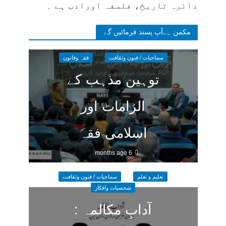
دائرہ تاریخ، فلسفہ اورادب ہے ۔
مکمن ہےآپ پسند فرمائیں گے
سماجیات / فنون وثقافت
فقہ وقانون
توہین مذہب کے
الزامات اور
اسلامی فقہ
6 months ago
تعلیم و تعلم
سماجیات / فنون وثقافت
شخصیات وافکار
آدابِ مکالمہ :