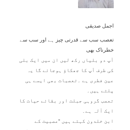
اجمل صدیقی
تعصب سب سے قدرتی چیز ہے اور سب سے
خطرناک بھی
آپ دو بلیاں رکھ لیں ان میں ایک بلی
کی طرف آپ کا جھکاؤ ہوجائے گا یہ
عین فطری ہے ۔تعصبات بھی ایسے ہی
پلتے ہیں۔
تعصب گروہی جبلت اور بقائے حیات کا
ایک آلہ ہے۔
ابن خلدون کہتے ہیں “عصبیت کے