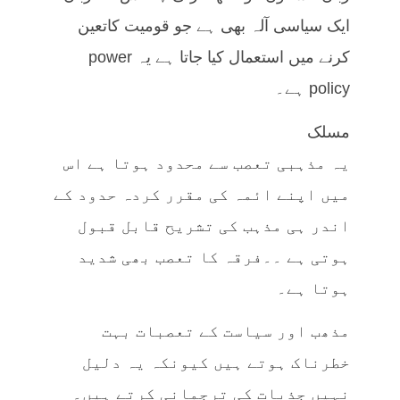
ایک سیاسی آلہ بھی ہے جو قومیت کاتعین
کرنے میں استعمال کیا جاتا ہے یہ power
policy ہے۔
مسلک
یہ مذہبی تعصب سے محدود ہوتا ہے اس
میں اپنے ائمہ کی مقرر کردہ حدود کے
اندر ہی مذہب کی تشریح قابل قبول
ہوتی ہے ۔۔فرقہ کا تعصب بھی شدید
ہوتا ہے۔
مذھب اور سیاست کے تعصبات بہت
خطرناک ہوتے ہیں کیونکہ یہ دلیل
نہیں جذبات کی ترجمانی کرتے ہیں۔