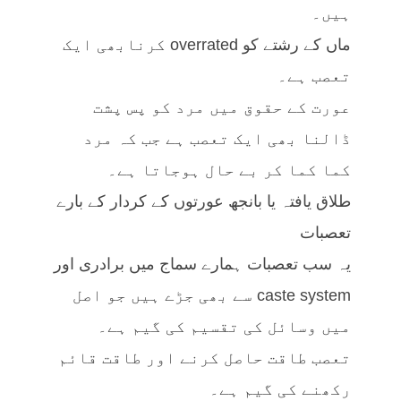
ہیں۔
ماں کے رشتے کو overrated کرنابھی ایک
تعصب ہے۔
عورت کے حقوق میں مرد کو پس پشت
ڈالنا بھی ایک تعصب ہے جب کہ مرد
کما کما کر بے حال ہوجاتا ہے۔
طلاق یافتہ یا بانجھ عورتوں کے کردار کے بارے
تعصبات
یہ سب تعصبات ہمارے سماج میں برادری اور
caste system سے بھی جڑے ہیں جو اصل
میں وسائل کی تقسیم کی گیم ہے۔
تعصب طاقت حاصل کرنے اور طاقت قائم
رکھنے کی گیم ہے۔