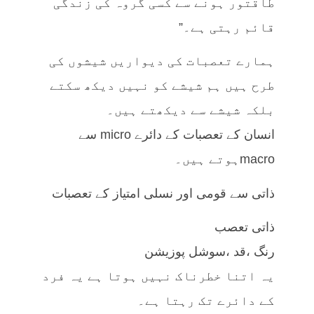
طاقتور ہونے سے کسی گروہ کی زندگی
قائم رہتی ہے۔”
ہمارے تعصبات کی دیواریں شیشوں کی
طرح ہیں ہم شیشے کو نہیں دیکھ سکتے
بلکہ شیشے سے دیکھتے ہیں۔
انسان کے تعصبات کے دائرے micro سے
macroہوتے ہیں۔
ذاتی سے قومی اور نسلی امتیاز کے تعصبات
ذاتی تعصب
رنگ ،قد ،سوشل پوزیشن
یہ اتنا خطرناک نہیں ہوتا ہے یہ فرد
کے دائرے تک رہتا ہے۔