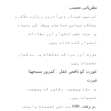
نظریاتی تعصب
اس میں جینڈر ،برادری، زبان، علاقہ،
مسلک، سیاسی جماعت، پیشہ کی بنیاد
پہ عزت نفس استوار اور مفادات
استوار کئے جاتے ہیں۔
عورت اور مرد کے تعلقات پہ بے شمار
تعصبات ہیں۔
عورت کو ناقص عقل ۔کمزور سمجھنا
غیرت
یہ بڑے پیچیدہ رشتوں کے پیچیدہ
تعصبات ہیں۔
ہر رشتے role سے نئی تعصبات وابستہ