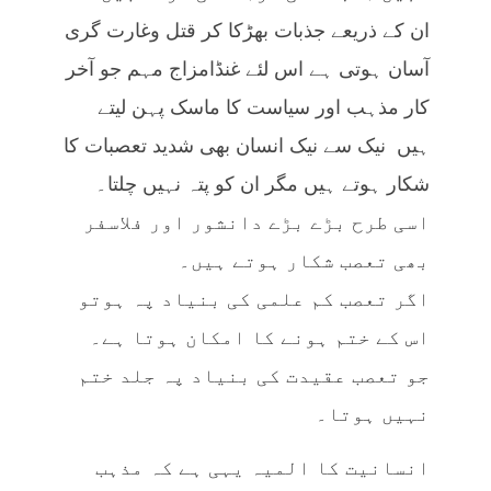
ان کے ذریعے جذبات بھڑکا کر قتل وغارت گری
آسان ہوتی ہے اس لئے غنڈامزاج مہم جو آخر
کار مذہب اور سیاست کا ماسک پہن لیتے
ہیں نیک سے نیک انسان بھی شدید تعصبات کا
شکار ہوتے ہیں مگر ان کو پتہ نہیں چلتا۔
اسی طرح بڑے بڑے دانشور اور فلاسفر
بھی تعصب شکار ہوتے ہیں۔
اگر تعصب کم علمی کی بنیاد پہ ہوتو
اس کے ختم ہونے کا امکان ہوتا ہے۔
جو تعصب عقیدت کی بنیاد پہ جلد ختم
نہیں ہوتا۔
انسانیت کا المیہ یہی ہے کہ مذہب