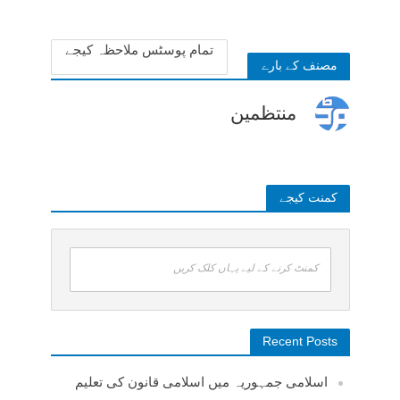
تمام پوسٹس ملاحظہ کیجے
مصنف کے بارے
منتظمین
کمنت کیجے
کمنٹ کرنے کے لیے یہاں کلک کریں
Recent Posts
اسلامی جمہوریہ میں اسلامی قانون کی تعلیم