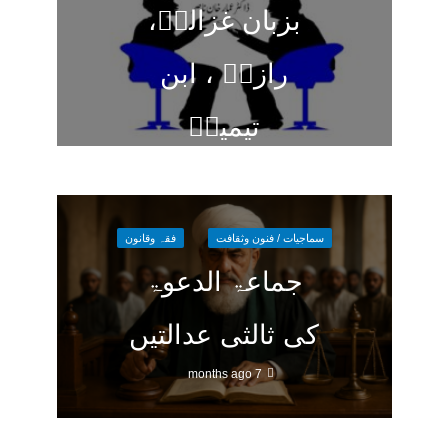
بزبان غزالیؒ،
رازیؒ ، ابن
تیمیہؒ
6 months ago
سماجیات / فنون وثقافت
فقہ وقانون
جماعۃ الدعوۃ
کی ثالثی عدالتیں
7 months ago