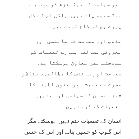
اور سیاست کے میکانزم کو صرف چند
لوگ سمجھ پاتے ہیں باقی اس کے کل
پرزے بن کر کام کرتے ہیں۔
مذھب اور سیاست کا سائنسی اور
معروضی مطالعہ ہمارے تعصبات کو
سمھجنے میں معاون ہوسکتا ہے۔
سیاحت اور سائنس کا مطالعہ، مناظر
فطرت سے محبت اور فنون لطیفہ کا
شوق انسان کے سیاسی اور مذہبی
تعصبات کم کرتے ہیں۔
انسان کے تعصبات ختم نہیں ہوسکتے مگر
اس گلوب کو حسین بنانے اور اس کے حسن