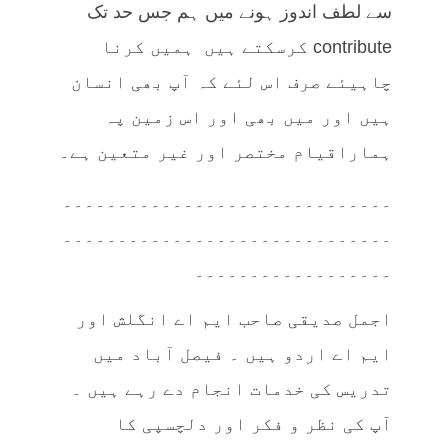
سے لطف اندوز ہونے میں ہم جس حد تک
contribute کرسکتے ہیں ہمیں کرنا
چاہیئے صرف اس لئے کہ آپ بھی انسان
ہیں اور میں بھی اور اس زمین پہ
ہماراقیام مختصر اور غیر متعین ہے۔
۔۔۔۔۔۔۔۔۔۔۔۔۔۔۔۔۔۔۔۔۔۔۔۔۔۔۔۔۔۔
۔۔۔۔۔۔۔۔۔۔۔۔۔۔۔۔۔۔۔۔۔۔۔۔۔۔۔۔۔۔
۔۔۔۔۔۔۔۔۔۔۔۔۔۔۔۔۔۔
اجمل صدیقی صاحب ایم اے انگلش اور
ایم اے اردو ہیں ۔ فیصل آباد میں
تدریس کی خدمات انجام دے رہے ہیں ۔
آپ کی نظر و فکر اور دلچسپی کا