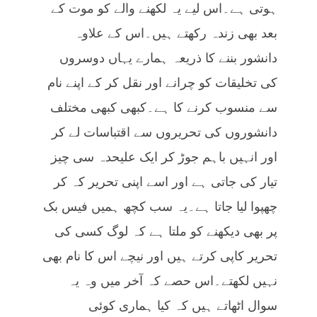
ہوتی ہے۔اس لیے یہ لکھنے والے کو موت کے
بعد بھی زندہ رکھتے ہیں۔اس کے علاوہ
دانشور بننے کا ذریعہ ہمارے یہاں دوسروں
کی تخلیقات کو چرانے اور نقل کر کے اپنے نام
سے منسوب کرنے کا ہے۔کبھی کبھی مختلف
دانشوروں کی تحریروں سے اقتباسات لے کر
اور انہیں باہم جوڑ کر ایک علیحدہ سی چیز
تیار کی جاتی ہے اور اسے اپنی تحریر کہ کر
چھپوا لیا جاتا ہے۔یہ سب کچھ ہمیں فیس بک
پر بھی دیکھنے کو ملتا ہے کہ لوگ کسی کی
تحریر کاپی کرتے ہیں اور نیچے اس کا نام بھی
نہیں لکھتے۔اس حصے کہ آخر میں وہ یہ
سوال اٹھاتے ہیں کہ کیا ہماری کوئی