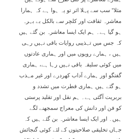
مثلا” سب سے پہلا اثر تو یہ ہوا ہے کہ ہمارا
معاشرہ ثقافت اور کلچر سے بالکل بے بہرہ
ہو گیا ہے۔ ہم ایک ایسا معاشرہ بن گئے ہیں
کہ جس میں تہذیبی روایات باقی نہیں رہی
ہیں ، ہمارے رویوں میں اور ہماری عادتوں
میں کوئی سلیقہ باقی نہیں رہا ہے، ہماری
گفتگو اور ہمارے آداب کھردرے اور غیر مہذب
ہو گئے ہیں ہماری فطرت میں تشدد و
بربریت آگئی ہے۔ ہم نقل اور تقلید پرستی
کو فن اور دانش کی معراج سمجھنے لگے
ہیں۔ اور ایک ایسا معاشرہ بن گئے ہیں کہ
جہاں تخلیقی صلاحیتوں کے لئے کوئی گنجائش