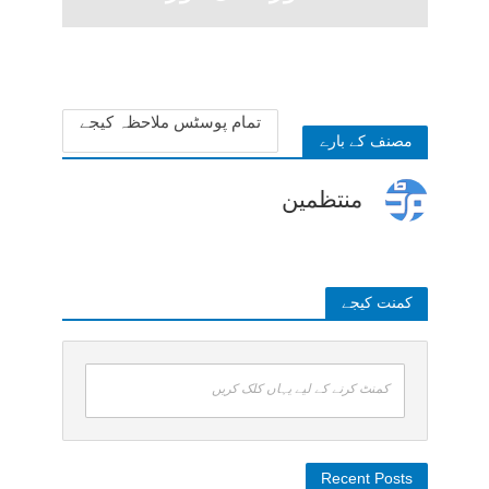
تہذیبی مسائل
3 months ago
تمام پوسٹس ملاحظہ کیجے
مصنف کے بارے
منتظمین
کمنت کیجے
کمنٹ کرنے کے لیے یہاں کلک کریں
Recent Posts