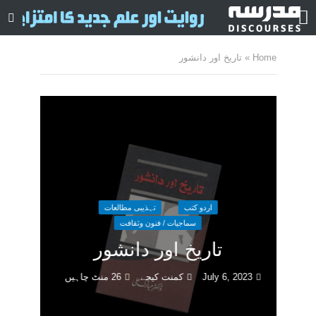
Home
»
تاریخ اور دانشور
اردو کتب
تہذیبی مطالعات
سماجیات / فنون وثقافت
تاریخ اور دانشور
July 6, 2023
کمنت کیجے
26 منٹ چاہیں