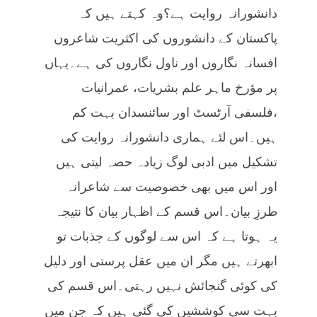
دانشورانہ روایت ہے؟وہ کہتے ہیں کہ
پاکستان کے دانشوروں کی اکثریت شاعروں
افسانہ نگاروں اور ناول نگاروں کی ہے۔یہاں
پر مؤرخ ماہر علم بشریات، عمرانیات
،فلسفی آرٹسٹ اور سائنسدان بہت کم
ہیں۔اس لئے ہماری دانشورانہ روایت کی
تشکیل میں ادبی لوگ زیادہ حصہ لیتی ہیں
اور اس میں بھی خصوصیت سے شاعرانہ
طرزِ بیان۔اس قسم کے اظہار بیان کا نتیجہ
یہ ہوتا ہے کہ اس سے لوگوں کے جذبات تو
ابھرتے ہیں مگر ان میں عقل پرستی اور دلیل
کی کوئی گنجائش نہیں رہتی۔اس قسم کی
بہت سی کوششیں کی گئی ہیں کہ جن میں