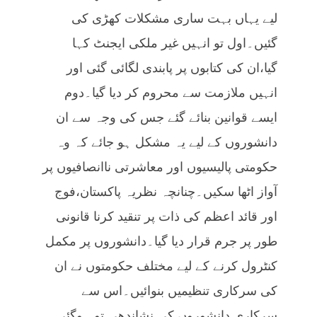
لیے یہاں بہت ساری مشکلات کھڑی کی
گئیں۔اول تو انہیں غیر ملکی ایجنٹ کہا
گیا،ان کی کتابوں پر پابندی لگائی گئی اور
انہیں ملازمت سے محروم کر دیا گیا۔دوم
ایسے قوانین بنائے گئے جس کی وجہ سے ان
دانشوروں کے لیے یہ مشکل ہو جائے کہ وہ
حکومتی پالیسیوں اور معاشرتی ناانصافیوں پر
آواز اٹھا سکیں۔چنانچہ نظریہ پاکستان،فوج
اور قائد اعظم کی ذات پر تنقید کرنا قانونی
طور پر جرم قرار دیا گیا۔دانشوروں پر مکمل
کنٹرول کرنے کے لیے مختلف حکومتوں نے ان
کی سرکاری تنظیمیں بنوائیں۔اس سے
سرکاری دانشوروں کی نشاندھی تو ہوگئی۔