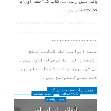
باقی نہیں رہی ہے۔کتاب کے “حصہ اول”کا
review ختم ہوا.
۔۔۔۔۔۔۔۔۔۔۔۔۔۔۔۔۔۔۔۔۔۔۔۔۔۔۔۔۔۔
۔۔۔۔۔۔۔۔۔۔۔۔۔۔۔۔۔۔۔۔۔۔۔۔۔۔۔۔۔۔
۔۔۔۔۔۔۔۔۔۔۔۔۔۔۔۔۔
محمد ابراہیم تلہ گنگ سے تعلق
رکھنے والے ایک نوجوان قاری ہیں ۔
آپ تیرہویں جماعت کے طالبعلم اور
کتب بینی کے شوقین ہیں ۔
مکمن ہےآپ پسند فرمائیں گے
تاریخ / جغرافیہ
تہذیبی مطالعات
سیاست واقتصاد
انقلاب ایران اور