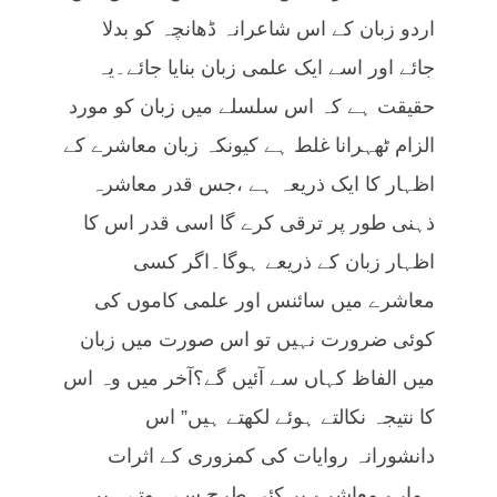
اردو زبان کے اس شاعرانہ ڈھانچہ کو بدلا
جائے اور اسے ایک علمی زبان بنایا جائے۔یہ
حقیقت ہے کہ اس سلسلے میں زبان کو مورد
الزام ٹھہرانا غلط ہے کیونکہ زبان معاشرے کے
اظہار کا ایک ذریعہ ہے ،جس قدر معاشرہ
ذہنی طور پر ترقی کرے گا اسی قدر اس کا
اظہار زبان کے ذریعے ہوگا۔اگر کسی
معاشرے میں سائنس اور علمی کاموں کی
کوئی ضرورت نہیں تو اس صورت میں زبان
میں الفاظ کہاں سے آئیں گے؟آخر میں وہ اس
کا نتیجہ نکالتے ہوئے لکھتے ہیں” اس
دانشورانہ روایات کی کمزوری کے اثرات
ہمارے معاشرے پر کئی طرح سے ہوتے ہیں