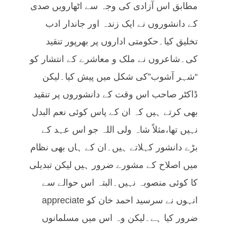
مطابق اس آزادی کی وجہ سے اٹھارویں صدی
کے دانشوروں نے ایک زندہ اور جاندار ادب
تخلیق کیا۔حکومتی اداروں پر بھرپور تنقید
کی۔شاعروں نے ملک و معاشرے کے انتشار کو
“شہر آشوب”کی شکل میں پیش کیا۔لیکن
ڈاکٹر صاحب اس وقت کے دانشوروں پر تنقید
بھی کرتے ہیں کہ ان کے پاس کوئی نعم البدل
نہیں تھا،مثلاً شاہ ولی اللہ جو اس عہد کے
بڑے دانشور کہلاتے ہیں۔ان کے ہاں بھی نظام
میں اصلاح کے مشورے ضرور ہیں لیکن تبدیلی
کا کوئی منصوبہ نہیں۔البتہ اس حوالے سے
انہوں نے سرسید احمد خان کو appreciate
ضرور کیا ہے۔لیکن وہ اس میں مسلمانوں