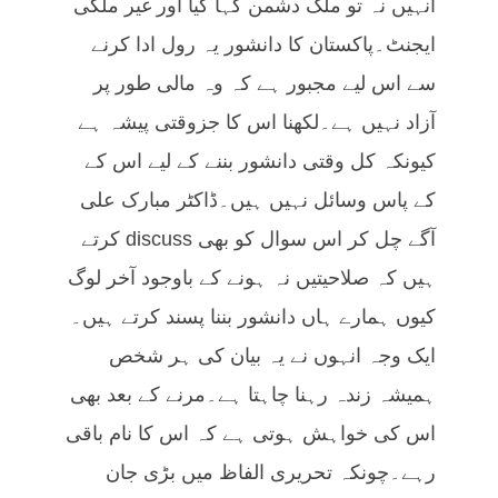
انہیں نہ تو ملک دشمن کہا گیا اور غیر ملکی
ایجنٹ۔پاکستان کا دانشور یہ رول ادا کرنے
سے اس لیے مجبور ہے کہ وہ مالی طور پر
آزاد نہیں ہے۔لکھنا اس کا جزوقتی پیشہ ہے
کیونکہ کل وقتی دانشور بننے کے لیے اس کے
کے پاس وسائل نہیں ہیں۔ڈاکٹر مبارک علی
آگے چل کر اس سوال کو بھی discuss کرتے
ہیں کہ صلاحیتیں نہ ہونے کے باوجود آخر لوگ
کیوں ہمارے ہاں دانشور بننا پسند کرتے ہیں۔
ایک وجہ انہوں نے یہ بیان کی ہر شخص
ہمیشہ زندہ رہنا چاہتا ہے۔مرنے کے بعد بھی
اس کی خواہش ہوتی ہے کہ اس کا نام باقی
رہے۔چونکہ تحریری الفاظ میں بڑی جان