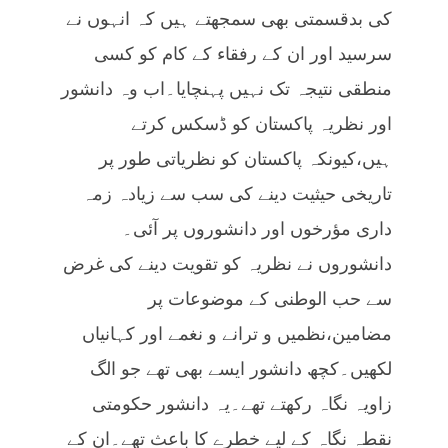
کی بدقسمتی بھی سمجھتے ہیں کہ انہوں نے
سرسید اور ان کے رفقاء کے کام کو کسی
منطقی نتیجہ تک نہیں پہنچایا۔اب وہ دانشور
اور نظریہ پاکستان کو ڈسکس کرتے
ہیں،کیونکہ پاکستان کو نظریاتی طور پر
تاریخی حیثیت دینے کی سب سے زیادہ زمہ
داری مؤرخوں اور دانشوروں پر آئی۔
دانشوروں نے نظریہ کو تقویت دینے کی غرض
سے حب الوطنی کے موضوعات پر
مضامین،نظمیں و ترانے و نغمے اور کہانیاں
لکھیں۔کچھ دانشور ایسے بھی تھے جو الگ
زاویہ نگاہ رکھتے تھے۔یہ دانشور حکومتی
نقطہ نگاہ کے لیے خطرے کا باعث تھے۔ان کے