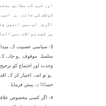
اور فہم کے مطابق مسلم
کوشش کی جائے۔ یہ اسوہ 
اگرچہ اس میں انھیں چند
پر کچھ سوالات بھی اٹھا
3- سیاسی عصبیت کے میدان
سلسلہ موقوف ہو جانے کے بع
وحدت اور اجتماع کو ترجیح 
ہو تو اسے اختیار کر کے اق
حسنؓ نے پیش فرمایا۔
4- اگر کسی مخصوص علا