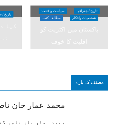
تاریخ / جغرافیہ
سیاست واقتصاد
تاریخ / 
شخصیات وافکار
مطالعہ کتب
کیا د
پاکستان میں اکثریت کو
تسل
اقلیت کا خوف
مصنف کے بارے
محمد عمار خان ناص
محمد عمار خان ناصر گف