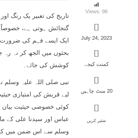
Views:
98
تاریخ کی تعبیر یک رنگ او
گنجائش ہوتی ہے، خصوصاً‌ 
July 24, 2023
ایک ایسے فہم کی ضرورت 
بحثوں میں الجھ کر نہ رہ 
کمنت کیجے
کوشش کی جائے۔
نبی صلی اللہ علیہ وسلم ن
20 منٹ چاہیں
لیے قریش کی امتیازی حیثیت
کوئی خصوصی حیثیت بیان ن
عباس اور سیدنا علی کے ماب
شئیر کریں
وسلم سے اس ضمن میں کوئی 