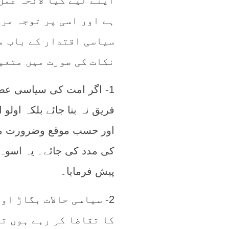
اپنے لیے کیا لائحہ عم
ہے اور اسی پر توجہ مر
سیاسی اقتدار کے باب م
نکات کی صورت میں متعین
1- اگر امت کی سیاسی عص
فریق نہ بنا جائے بلکہ اولو 
اور حسب موقع وضرورت مشو
کی مدد کی جائے۔ یہ اسوہ س
پیش فرمایا۔
2- سیاسی حالات بگاڑ ا
کا تقاضا کر رہے ہوں ت