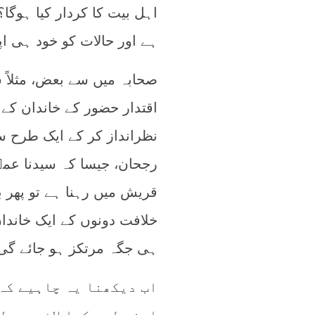
اہل بیت کا کردار کیا ہوگا
ہے اور حالات کو خود ہی اپنا
صحابہ میں سے بعض، مثلاً‌ 
اقتدار حضور کے خاندان کے
نظرانداز کر کے ایک طرح 
رجحان، جیسا کہ سیدنا عمرؓ ن
قریش میں رہنا ہے تو پھر ب
خلافت دونوں کے ایک خاندا
ہی جگہ مرتکز ہو جائے گی
اب دیکھنا یہ چاہیے کہ