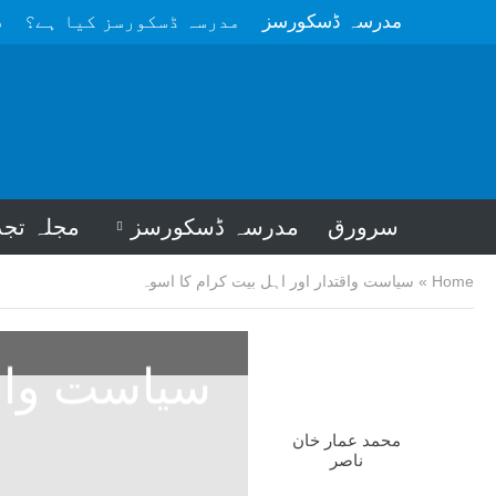
مدرسہ ڈسکورسز
مدرسہ ڈسکورسز کیا ہے؟
م
سرورق
مدرسہ ڈسکورسز
مجلہ تجد
Home
»
سیاست واقتدار اور اہل بیت کرام کا اسوہ
سیاست واقت
محمد عمار خان
ناصر