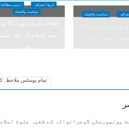
تاریخ / جغرافیہ
تہذیبی مطالعات
سیاست واقتصاد
جغرافیہ
سیاست واقتصاد
انقلاب ایران اور ڈنڈا برد
و قومی نظریے کا
نفاذ اسلام کے چند عمل
سل ممکن ہے ؟
مظاہر
تمام پوسٹس ملاحظہ ک
ر
ٹ یونیورسٹی گوجرانوالہ کے شعبہ علوم اسلام