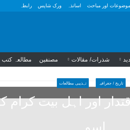
وضوعات اور مباحث
اساتذہ
ورک شاپس
رابطہ
ید
شذرات/ مقالات
مصنفین
مطالعہ کتب
تاریخ / جغرافیہ
تہذیبی مطالعات
دار اور اہل بیت کرام کا
اسوہ