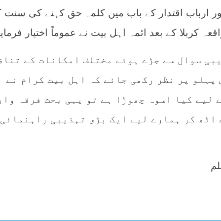
اور ارباب اقتدار کے باب میں کلمہ حق کہنے کی سنت ک
عہ کربلا کے بعد ائمہ اہل بیت نے عموماً‌ اختیار فرمای
یبی سوال سے جڑے ہوئے مختلف امکانات کے تناظ
پہلو پر نظر رکھی جائے کہ اہل بیت کرام نے
 لیے کیا اسوہ چھوڑا ہے تو یہی بحث فرقہ وار
 اٹھ کر ہمارے لیے ایک بڑی تہذیبی راہنمائی 
لم