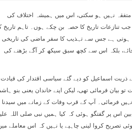
ر متفقہ نہیں ہو سکتی، اس میں ہمیشہ اختلاف کی
جب تنازعات تاریخ کا حصہ بن چکے ہوں۔ تاہم تاریخ ک
ہوتی ہے جس سے تہذیب کا سفر ماضی کی تاریخی
جائے، بلکہ اس سے کچھ سبق سیکھ کر آگے بڑھنے کی
ے ذریت اسماعیل کو دیے گئے سیاسی اقتدار کی قیادت 
 تو بیان فرمائی تھی، لیکن اپنے خاندان یعنی بنو ہاش
ہیں فرمائی۔ آپ کے قرب وفات کے زمانے میں سیدنا
ین اس پر گفتگو ہوئی کہ کیا ہمیں نبی صلی اللہ علی
تصریح کروا لینی چاہیے یا نہیں کہ اس معاملے میں