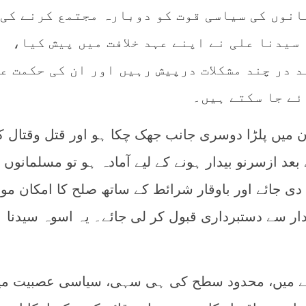
انوں کی سیاسی قوت کو دوبارہ مجتمع کرنے کی
سیدنا علی نے اپنے عہد خلافت میں پیش کیا،
 در چند مشکلات درپیش رہیں اور ان کی حکمت ع
ئے جا سکتے ہیں۔
 میں پلڑا دوسری جانب جھک چکا ہو اور قتل وقتال ک
د ازسرنو بیدار ہونے کے لیے آمادہ ہو تو مسلمانوں 
دی جائے اور باوقار شرائط کے ساتھ صلح کا امکان مو
تدار سے دستبرداری قبول کر لی جائے۔ یہ اسوہ سیدنا
قے میں، محدود سطح کی ہی سہی، سیاسی عصبیت م