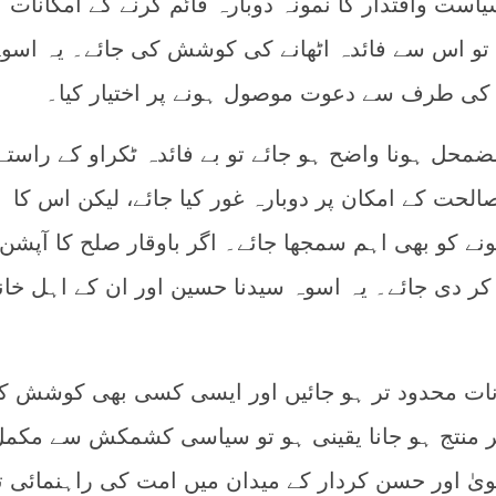
سیاست واقتدار کا نمونہ دوبارہ قائم کرنے کے امکانات
 تو اس سے فائدہ اٹھانے کی کوشش کی جائے۔ یہ اسو
 کی طرف سے دعوت موصول ہونے پر اختیار کیا۔
محل ہونا واضح ہو جائے تو بے فائدہ ٹکراو کے راستے
الحت کے امکان پر دوبارہ غور کیا جائے، لیکن اس کا
نے کو بھی اہم سمجھا جائے۔ اگر باوقار صلح کا آپشن 
کر دی جائے۔ یہ اسوہ سیدنا حسین اور ان کے اہل خان
نات محدود تر ہو جائیں اور ایسی کسی بھی کوشش کا
پر منتج ہو جانا یقینی ہو تو سیاسی کشمکش سے مکم
قویٰ اور حسن کردار کے میدان میں امت کی راہنمائی 