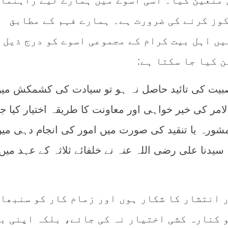
ل متعین کیا۔ اسی اسوے میں ہمارے لیے راہنما
کوز کرنے کی ضرورت ہے۔ ہمارے فہم کے مطابق
یں اہل بیت کرام کے مجموعی اسوے کو درج ذیل
 کیا جا سکتا ہے:
بیت کی تائید حاصل نہ ہو تو سیادت کی کشمکش می
الامر کی خیر خواہی اور معاونت کا طریقہ اختیار کیا جا
رہ یا تنقید کی صورت میں امور کی انجام دہی میں
یدنا علی رضی اللہ عنہ نے خلفائے ثلاثہ کے عہد میں
ور انتشار کا شکار ہوں اور زمام کار کو سنبھا
و کنارہ کشی اختیار نہ کی جائے، بلکہ اپنی ب