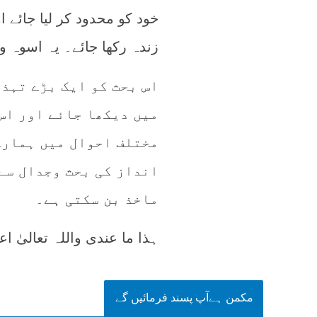
خود کو محدود کر لیا جائے 
زندہ رکھا جائے۔ یہ اسوہ واق
اس بحث کو ایک بڑے تہذ
میں دیکھا جائے اور اس 
مختلف احوال میں ہمارے
انداز کی بحث وجدال سے
ماخذ بن سکتی ہے۔
ہذا ما عندی واللہ تعالیٰ اع
مکمن ہےآپ پسند فرمائیں گے