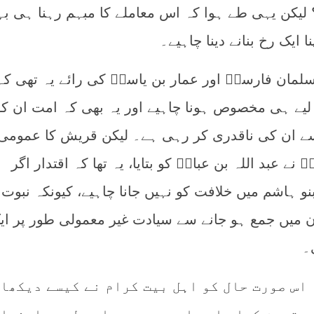
؟ لیکن یہی طے ہوا کہ اس معاملے کا مبہم رہنا ہی بہ
 ایک رخ بنانے دینا چاہیے۔
سلمان فارسیؓ اور عمار بن یاسرؓ کی رائے یہ تھی کہ
 لیے ہی مخصوص ہونا چاہیے اور یہ بھی کہ امت ان کو
سے ان کی ناقدری کر رہی ہے۔ لیکن قریش کا عمومی
ے عبد اللہ بن عباسؓ کو بتایا، یہ تھا کہ اقتدار اگر
نو ہاشم میں خلافت کو نہیں جانا چاہیے، کیونکہ نبوت 
ن میں جمع ہو جانے سے سیادت غیر معمولی طور پر ای
۔
 اس صورت حال کو اہل بیت کرام نے کیسے دیکھا 