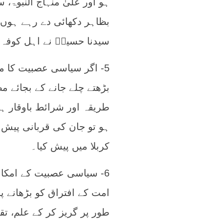
ہو اور علیٰ منہاج النبوۃ، 
بظاہر دکھائی دے رہے ہوں
سیدنا حسینؒ نے اہل کوفہ
5- اگر سیاسی عصبیت کا مض
بڑھتے چلے جانے کے بجائے مص
طریقہ اور شرائط باوقار ہو
ہو تو جان کی قربانی پیش 
کربلا میں پیش کیا۔
6- سیاسی عصبیت کے امکا
امت کے افتراق کو بڑھانے 
طور پر گریز کر کے علم، ت