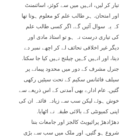
تیار کر لیں، انہیں میں سے کوئز، اسائنمنٹ
اور امتحان. ہر طالب علم کو معلوم ہوتا تھا
کہ یہ سوال آئیں گے. اگر کسی طالب علم
کی تیاری درست نہ ہو تو استاذ مادی اور
دیگر غیر اخلاقی تحائف لے کر اچھے نمبر دے
دیتا، اور انہیں کہیں چیلنج نہیں کیا جا سکتا.
جنرل مشرف کے دور میں محدود پیمانے پر
سیلف فائنانس سکیم کے تحت سیٹیں رکھی
گئیں. عام ادارے بھی آمدنی کے اس ذریعے سے
خوش ہوئے لیکن سب سے زیادہ فائدہ ان کی
اپنی کمیونٹی کے بالائی طبقہ نے اٹھایا.
دھڑادھڑ پرائیویٹ کالجز اور جامعات بننا
شروع ہو گئیں. اور ملک میں سب سے بڑی