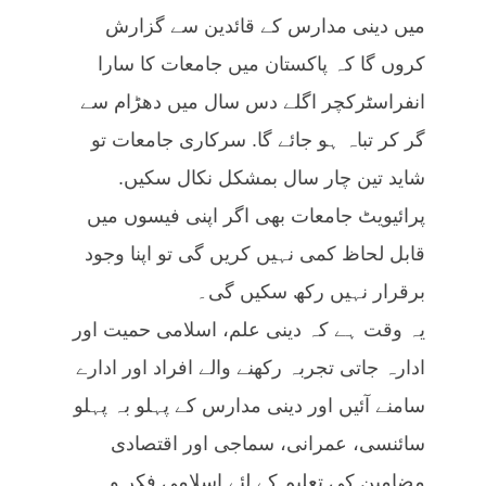
میں دینی مدارس کے قائدین سے گزارش
کروں گا کہ پاکستان میں جامعات کا سارا
انفراسٹرکچر اگلے دس سال میں دھڑام سے
گر کر تباہ ہو جائے گا. سرکاری جامعات تو
شاید تین چار سال بمشکل نکال سکیں.
پرائیویٹ جامعات بھی اگر اپنی فیسوں میں
قابل لحاظ کمی نہیں کریں گی تو اپنا وجود
برقرار نہیں رکھ سکیں گی۔
یہ وقت ہے کہ دینی علم، اسلامی حمیت اور
ادارہ جاتی تجربہ رکھنے والے افراد اور ادارے
سامنے آئیں اور دینی مدارس کے پہلو بہ پہلو
سائنسی، عمرانی، سماجی اور اقتصادی
مضامین کی تعلیم کے لئے اسلامی فکر و