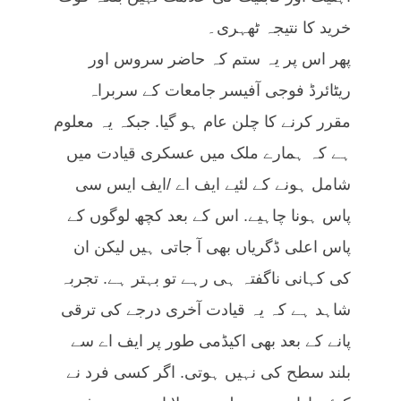
خرید کا نتیجہ ٹھہری۔
پھر اس پر یہ ستم کہ حاضر سروس اور
ریٹائرڈ فوجی آفیسر جامعات کے سربراہ
مقرر کرنے کا چلن عام ہو گیا. جبکہ یہ معلوم
ہے کہ ہمارے ملک میں عسکری قیادت میں
شامل ہونے کے لئیے ایف اے /ایف ایس سی
پاس ہونا چاہیے. اس کے بعد کچھ لوگوں کے
پاس اعلی ڈگریاں بھی آ جاتی ہیں لیکن ان
کی کہانی ناگفتہ ہی رہے تو بہتر ہے. تجربہ
شاہد ہے کہ یہ قیادت آخری درجے کی ترقی
پانے کے بعد بھی اکیڈمی طور پر ایف اے سے
بلند سطح کی نہیں ہوتی. اگر کسی فرد نے