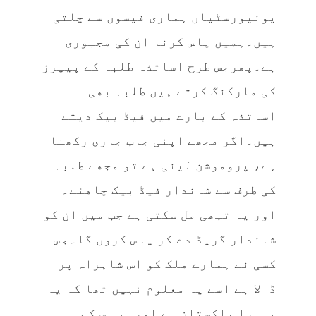
یونیورسٹیاں ہماری فیسوں سے چلتی
ہیں۔ہمیں پاس کرنا ان کی مجبوری
ہے۔پھرجس طرح اساتذہ طلبہ کے پیپرز
کی مارکنگ کرتے ہیں طلبہ بھی
اساتذہ کے بارے میں فیڈ بیک دیتے
ہیں۔اگر مجھے اپنی جاب جاری رکھنا
ہے، پروموشن لینی ہے تو مجھے طلبہ
کی طرف سے شاندار فیڈ بیک چاھئے۔
اور یہ تبھی مل سکتی ہے جب میں ان کو
شاندار گریڈ دے کر پاس کروں گا۔جس
کسی نے ہمارے ملک کو اس شاہراہ پر
ڈالا ہے اسے یہ معلوم نہیں تھا کہ یہ
پیارا پاکستان ہے اورہم اس کے