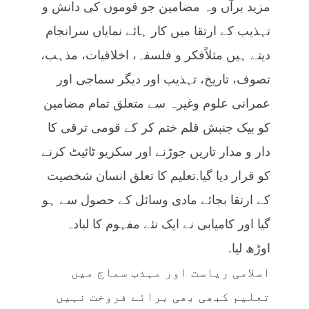
مزید برآں وہ مضامین جو قوموں کی دانش و
تہذیب کے ارتقا میں کار ہائے نمایاں سرانجام
دیتے ہیں مثلاًفکر و فلسفہ، اخلاقیات، مذہب،
تصوف، تاریخ، تہذیب اور دیگر سماجی اور
عمرانی علوم وغیرہ سے متعلق تمام مضامین
کو بیک جنبش قلم ختم کر کے قومی ترقی کا
دار و مدار تاریں جوڑنے اور سکریو ٹائیٹ کرنے
کو قرار دیا گیا.تعلیم کا تعلق انسان شخصیت
کے ارتقا بجائے مادی وسائل کے حصول سے ہو
گیا اور کامیابی نے ایک نئے مفہوم کا لبادہ
اوڑھ لیا.
اسلامی ریاست اور مہذب سماج میں
تعلیم کبھی بھی برائے فروخت نہیں