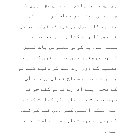
ہوتی. یہ بنیادی انسانی حق نہیں کہ
صاحب حق اپنا حق معاف کر دے بلکہ
تعلیم کا حصول ہر فرد کا فرض ہے، جو
نہ چھوڑا جا سکتا ہے نہ معاف ہو
سکتا ہے . یہ کوئی معمولی بات نہیں
کہ جب برصغیر میں مسلمانوں کے لیے
تعلیم کے دروازے بند کر دئیے گئے تو
یہاں کے مسلم سماج نے اپنی مدد آپ
کے تحت ایسے ادارے قائم کئے جو نہ
صرف ضرورت مند طلبہ کی کفالت کرتے
ہیں بلکہ انہیں کسی بھی قسم کی فیس
کے بغیر زیور تعلیم سے آراستہ کرتے
ہیں۔