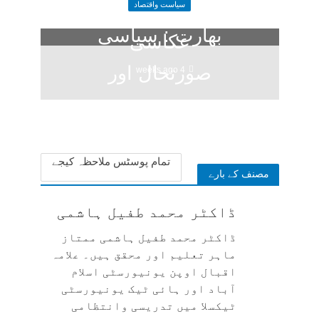
کی تمثیلی
سیاست واقتصاد
بھارت : سیاسی
عکاسی
صورتحال اور
4 weeks ago
تہذیبی مسائل
3 months ago
تمام پوسٹس ملاحظہ کیجے
مصنف کے بارے
ڈاکٹر محمد طفیل ہاشمی
ڈاکٹر محمد طفیل ہاشمی ممتاز
ماہر تعلیم اور محقق ہیں۔ علامہ
اقبال اوپن یونیورسٹی اسلام
آباد اور ہائی ٹیک یونیورسٹی
ٹیکسلا میں تدریسی وانتظامی