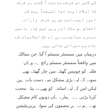
کی گئی تو فرقے سامنے آ گئے. ہر فرقہ
کا اسلام اپنا تھا نتیجتاً بہت کم
امور ایسے تھے جن پر فرقہ وارانہ
اتفاق ہو سکا اور وہی تین چار باتیں
دوسری جماعت سے بی اے تک اسلامیات کے
نام سے دھرائی جاتی ہیں۔
درمیان میں سمسٹر سسٹم آ گیا. جن ممالک
میں واقعتاً سمسٹر سسٹم رائج ہے وہاں
طلبہ کو چوبیس گھنٹے میں چار گھنٹے بھی
سونے کے لیے بڑی مشکل سے دست یاب ہیں
لیکن اس کے لیے اساتذہ کو بھی بے پناہ محنت
کرنا پڑتی ہے. ہمارے ہاں دونوں کام مشکل
تھے، ہم نے ہر مضمون کی سولہ پریزینٹیشن