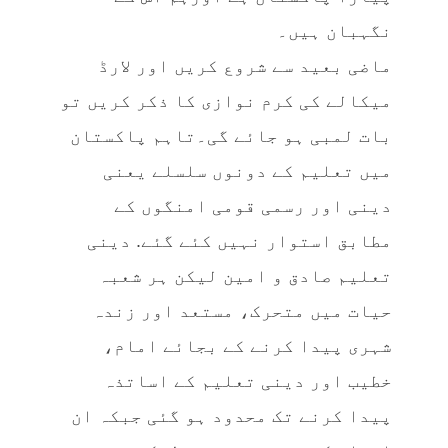
نگہبان ہیں۔
ماضی بعید سے شروع کریں اور لارڈ
میکالے کی کرم نوازی کا ذکر کریں تو
بات لمبی ہو جائے گی۔تاہم پاکستان
میں تعلیم کے دونوں سلسلے یعنی
دینی اور رسمی قومی امنگوں کے
مطابق استوار نہیں کئے گئے. دینی
تعلیم صادق و امین لیکن ہر شعبہ
حیات میں متحرک، مستعد اور زندہ
شہری پیدا کرنے کے بجائے امام،
خطیب اور دینی تعلیم کے اساتذہ
پیدا کرنے تک محدود ہو گئی جبکہ ان