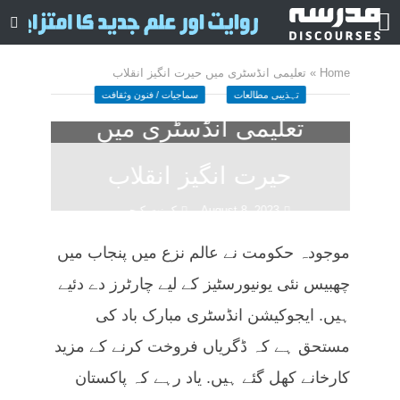
Home
»
تعلیمی انڈسٹری میں حیرت انگیز انقلاب
تہذیبی مطالعات
سماجیات / فنون وثقافت
تعلیمی انڈسٹری میں
حیرت انگیز انقلاب
August 8, 2023
کمنت کیجے
31 منٹ چاہیں
موجودہ حکومت نے عالم نزع میں پنجاب میں
چھبیس نئی یونیورسٹیز کے لیے چارٹرز دے دئیے
ہیں. ایجوکیشن انڈسٹری مبارک باد کی
مستحق ہے کہ ڈگریاں فروخت کرنے کے مزید
کارخانے کھل گئے ہیں. یاد رہے کہ پاکستان