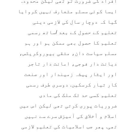
افراد کی ضرورت تو تھی لیکن محدود.
ایسا کوئی سسٹم متعارف نہیں کروایا
گیا کہ دوچار سال کی لازمی دینی
تعلیم کے حصول کے بعد /ساتھ رسمی
تعلیم کا حصول بھی ممکن ہو اور ہم
مسلم سیاست دان، متقی بیوروکریٹس،
دیانت دار فوجی، امانت دار تاجر
اور ایثار پیشہ زمیندار اور صنعت
کار تیار کرسکیں. دوسری طرف رسمی
تعلیم کسی حد تک ملک کی مادی
ضروریات پوری کرتی تھی لیکن اس میں
اسلام و أخلاق کی آمیزش سرے سے نہیں
تھی. پھر جب اسلامیات کی تعلیم لازمی