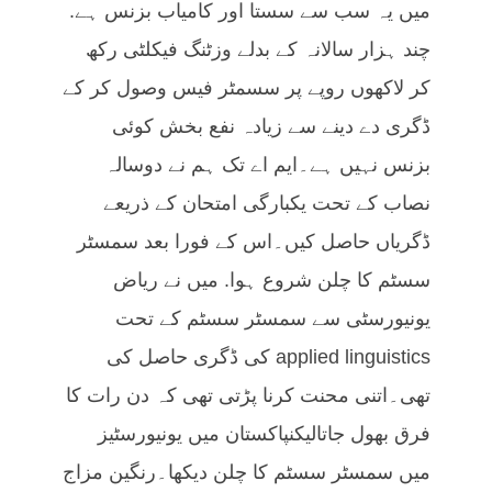
میں یہ سب سے سستا اور کامیاب بزنس ہے.
چند ہزار سالانہ کے بدلے وزٹنگ فیکلٹی رکھ
کر لاکھوں روپے پر سسمٹر فیس وصول کر کے
ڈگری دے دینے سے زیادہ نفع بخش کوئی
بزنس نہیں ہے۔ایم اے تک ہم نے دوسالہ
نصاب کے تحت یکبارگی امتحان کے ذریعے
ڈگریاں حاصل کیں۔اس کے فورا بعد سمسٹر
سسٹم کا چلن شروع ہوا. میں نے ریاض
یونیورسٹی سے سمسٹر سسٹم کے تحت
applied linguistics کی ڈگری حاصل کی
تھی۔اتنی محنت کرنا پڑتی تھی کہ دن رات کا
فرق بھول جاتالیکنپاکستان میں یونیورسٹیز
میں سمسٹر سسٹم کا چلن دیکھا۔رنگین مزاج