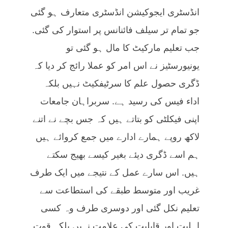
انڈسٹری ایجوکیشن انڈسٹری متعارف ہو گئی
جو تمام تر سیلف فائنانس پر استوار کی گئی.
جب تعلیم مارکیٹ کا مال ہو گئی تو
یونیورسٹیز نے اس امر کو عملا رائج کر دیا کہ
ڈگری حصول علم کا سرٹیفکیٹ نہیں بلکہ
اداء فیس کی رسید ہے. سربراہان جامعات
اپنی فیکلٹی کو بتاتے ہیں کہ جس بچے نے اتنے
لاکھ روپے ہمارے ادارے میں جمع کروائے ہیں
ہم اسے ڈگری دیئے بغیر کیسے بھیج سکتے
ہیں. اس سارے عمل کے نتیجے میں ایک طرف
غریب اور متوسط طبقے کی استطاعت سے
تعلیم نکل گئی اور دوسری طرف وہ کسی
اہلیت اور قابلیت کی علامت نہیں بلکہ قوت