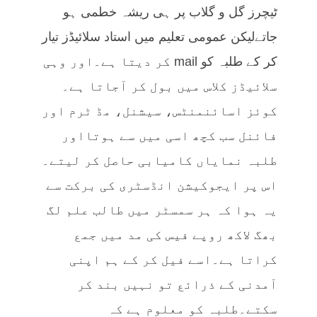
ٹیچرز گل و گلاب پر ہی ریشہ خطمی ہو
جاتےلیکن عمومی تعلیم میں استاد سلائیڈز تیار
کر کے طلبہ کو mail کر دیتا ہے۔اور وہی
سلائیڈز کلاس میں بول کر آجاتا ہے۔
کوئز اسائنمنٹس، سیشنل، مڈ ٹرم اور
فائنل سب کچھ اسی میں سے ہوتااور
طلبہ نمایاں کامیابی حاصل کر لیتے۔
اس پر ایجوکیشن انڈسٹری کی برکت سے
یہ ہوا کہ ہر سمسٹر میں طالب علم لگ
بھگ لاکھ روپے فیس کی مد میں جمع
کراتا ہے۔اسے فیل کر کے ہم اپنی
آمدنی کے ذرائع تو نہیں بند کر
سکتے۔طلبہ کو معلوم ہے کہ