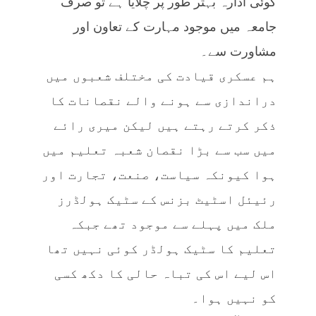
کوئی ادارہ بہتر طور پر چلایا ہے تو صرف
جامعہ میں موجود مہارت کے تعاون اور
مشاورت سے۔
ہم عسکری قیادت کی مختلف شعبوں میں
دراندازی سے ہونے والے نقصانات کا
ذکر کرتے رہتے ہیں لیکن میری رائے
میں سب سے بڑا نقصان شعبہ تعلیم میں
ہوا کیونکہ سیاست، صنعت، تجارت اور
رئیئل اسٹیٹ بزنس کے سٹیک ہولڈرز
ملک میں پہلے سے موجود تھے جبکہ
تعلیم کا سٹیک ہولڈر کوئی نہیں تھا
اس لیے اس کی تباہ حالی کا دکھ کسی
کو نہیں ہوا۔