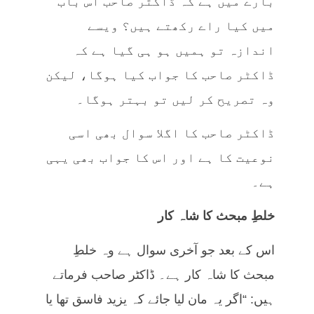
بارے میں ہے کہ ڈاکٹر صاحب اس باب
میں کیا راے رکھتے ہیں؟ ویسے
اندازہ تو ہمیں ہو ہی گیا ہے کہ
ڈاکٹر صاحب کا جواب کیا ہوگا، لیکن
وہ تصریح کر لیں تو بہتر ہوگا۔
ڈاکٹر صاحب کا اگلا سوال بھی اسی
نوعیت کا ہے اور اس کا جواب بھی یہی
ہے۔
خلطِ مبحث کا شاہ کار
اس کے بعد جو آخری سوال ہے وہ خلطِ
مبحث کا شاہ کار ہے۔ ڈاکٹر صاحب فرماتے
ہیں: “اگر یہ مان لیا جائے کہ یزید فاسق تھا یا