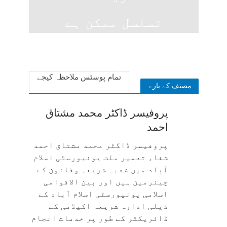
تسلسل ممکن ہے
؟
5 days ago
تمام پوسٹس ملاحظہ کیجے
مصنف کے بارے
پروفیسر ڈاکٹر محمد مشتاق
احمد
پروفیسر ڈاکٹر محمد مشتاق احمد
شفاء تعمیر ملت یونیورسٹی اسلام
آباد میں شعبہ شریعہ وقانون کے
چیئرمین ہیں اور بین الاقوامی
اسلامی یونیورسٹی اسلام آباد کے
ذیلی ادارہ شریعہ اکیڈمی کے
ڈائریکٹر کے طور پر خدمات انجام