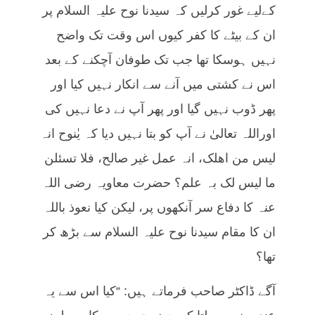
کےلیے غور کرلیں کہ سیدنا نوح علیہ السلام پر
ان کے بیٹے کا کفر کیوں اس وقت تک واضح
نہیں ہوسکا تھا جب تک طوفان آچکنے کے بعد
اس نے کشتی میں آنے سے انکار نہیں کیا اور
پھر ڈوب نہیں گیا اور پھر آپ نے دعا نہیں کی
اوراللہ تعالیٰ نے آپ کو بتا نہیں دیا کہ یٰنوح انہ
لیس من اھلک، انہ عمل غیر صالح، فلا تسئلن
ما لیس لک بہ علم؟ حضرت معاویہ رضی اللہ
عنہ کا دفاع سر آنکھوں پر، لیکن کیا نعوذ باللہ
ان کا مقام سیدنا نوح علیہ السلام سے بڑھ کر
تھا؟
آگے ڈاکٹر صاحب فرماتے ہیں: “کیا اس سے یہ