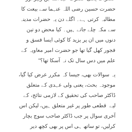
حضرت حسین رضی اللہ عنہما سے بیعت کا
مطالبہ کرتی ہے۔ اگلے دن یہ حضرات مدینہ
سے مکہ چلے جاتے ہیں۔ کیا محض دو تین
دنوں میں ان پر یزید کا کوئی ایسا فسق و
فجور کھل گیا تھا جو حضرت امیر معاویہ کے
علم میں دس سال تک نہ آسکا تھا؟”
یہ سوالات بھی، جیسا کہ مکرر عرض کیا گیا،
موجودہ بحث، یعنی ولی عہدی کے متعلق
ڈاکٹر صاحب کی تحقیق کے لازمی نتائج، کے
لیے قطعی طور پر غیر متعلق ہیں، لیکن اس
آخری سوال پر جب ڈاکٹر صاحب سوچ بچار
کرلیں، تو ساتھ ہی اس پر بھی کچھ دیر