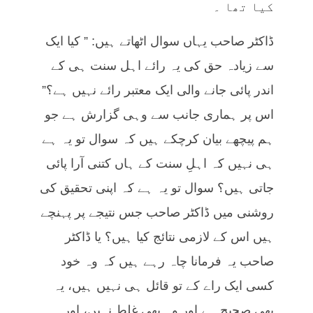
کیا تھا ۔
ڈاکٹر صاحب یہاں سوال اٹھاتے ہیں: ” کیا ایک
سے زیادہ حق کی یہ رائے اہل سنت ہی کے
اندر پائی جانے والی ایک معتبر رائے نہیں ہے؟”
اس پر ہماری جانب سے وہی گزارش ہے جو
ہم پیچھے بیان کرچکے ہیں کہ سوال تو یہ ہے
ہی نہیں کہ اہلِ سنت کے ہاں کتنی آرا پائی
جاتی ہیں؟ سوال تو یہ ہے کہ اپنی تحقیق کی
روشنی میں ڈاکٹر صاحب جس نتیجے پر پہنچے
ہیں اس کے لازمی نتائج کیا ہیں؟ یا ڈاکٹر
صاحب یہ فرمانا چاہ رہے ہیں کہ وہ خود
کسی ایک راے کے تو قائل ہی نہیں ہیں، یہ
بھی صحیح ہے اور وہ بھی غلط نہیں، اور