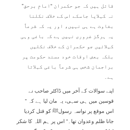
قائل ہیں کہ جو حکمران “امامِ برحق”
نہ کہلایا جاسکے اس کے خلاف نکلنا
بغاوت ہے ہی نہیں، اور یہ کہ شرعاً
یہ ہرگز ضروری نہیں ہے کہ باغی وہی
کہلائیں جو حکمران کے خلاف نکلیں
بلکہ بعض اوقات خود مسند حکومت پر
براجمان شخص ہی شرعاً باغی کہلاتا
ہے۔
اپنے سوالات کے آخر میں ڈاکٹر صاحب نے
قوسین میں ہی سہی، یہ مان لیا ہے کہ ”
اس موقع پر نواسہ رسولﷺ کو قتل کردیا
جانا ظلم وعدوان تھا۔” اس پر ہم اللہ کا شکر