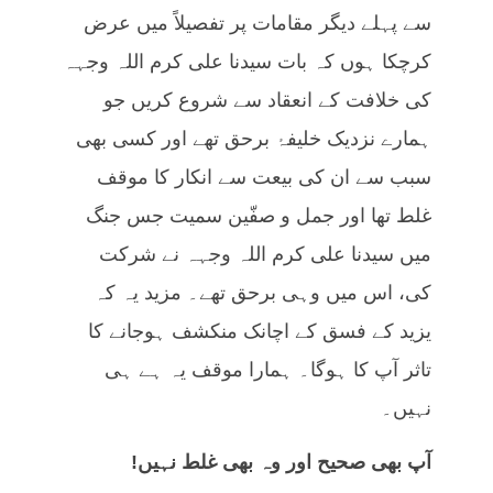
سے پہلے دیگر مقامات پر تفصیلاً میں عرض
کرچکا ہوں کہ بات سیدنا علی کرم اللہ وجہہ
کی خلافت کے انعقاد سے شروع کریں جو
ہمارے نزدیک خلیفۂ برحق تھے اور کسی بھی
سبب سے ان کی بیعت سے انکار کا موقف
غلط تھا اور جمل و صفّین سمیت جس جنگ
میں سیدنا علی کرم اللہ وجہہ نے شرکت
کی، اس میں وہی برحق تھے۔ مزید یہ کہ
یزید کے فسق کے اچانک منکشف ہوجانے کا
تاثر آپ کا ہوگا۔ ہمارا موقف یہ ہے ہی
نہیں۔
آپ بھی صحیح اور وہ بھی غلط نہیں!