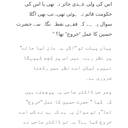
اس کی ولی عہدی جائز نہ تھی یا اس کی
حکومت قائم نہ ہوئی تھی، تب بھی اگلا
سوال یہ ہے کہ فقہی نقطہ نگاہ سے حضرت
حسین کا عمل “خروج” تھا؟ ”
یہاں پہلے تو “اگر یہ مان لیا جائے”
پر نظر رہے۔ میں اس پر کچھ کہوںگا
نہیں، لیکن اسے نظر میں رکھنا
ضروری ہے۔
پھر جب ڈاکٹر صاحب یہ پوچھتے ہیں
کہ کیا ” حضرت حسین کا عمل “خروج”
تھا”، تو سوال یہ ہے کہ ہم نے کب اسے
خروج کہا ہے؟ یہ تو ڈاکٹر صاحب نے