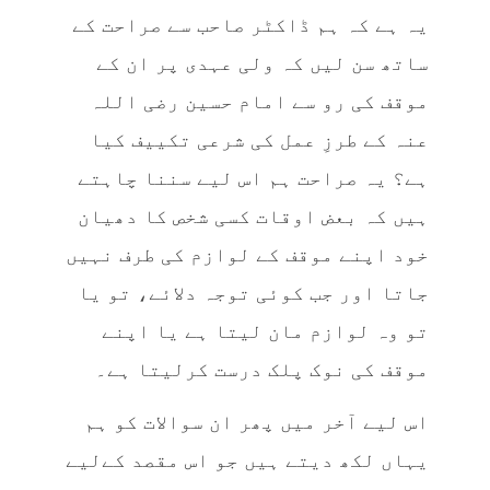
یہ ہے کہ ہم ڈاکٹر صاحب سے صراحت کے
ساتھ سن لیں کہ ولی عہدی پر ان کے
موقف کی رو سے امام حسین رضی اللہ
عنہ کے طرزِ عمل کی شرعی تکییف کیا
ہے؟ یہ صراحت ہم اس لیے سننا چاہتے
ہیں کہ بعض اوقات کسی شخص کا دھیان
خود اپنے موقف کے لوازم کی طرف نہیں
جاتا اور جب کوئی توجہ دلائے، تو یا
تو وہ لوازم مان لیتا ہے یا اپنے
موقف کی نوک پلک درست کرلیتا ہے۔
اس لیے آخر میں پھر ان سوالات کو ہم
یہاں لکھ دیتے ہیں جو اس مقصد کےلیے