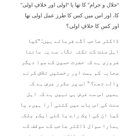
“حلال و حرام” کا تھا یا “اولی اور خلافِ اولی”
کا، اور اس میں کس کا طرز عمل اولی تھا
اور کس کا خلافِ اولی؟
ڈاکٹر صاحب آگے فرماتے ہیں: “کیا
اہل سنت کے نکتہ نگاہ سے یہ ماننا
ضروری ہے کہ حضرت حسین کے سوا دیگر
صحابہ کم ہمت اور رخصتیں تلاش کرنے
والے تھے؟ ” اس پر مکرر عرض ہے کہ
ہمیں اس سے غرض ہی نہیں ہے کہ اہل
سنت کی اس باب میں کتنی آرا ہیں، یا
کیا ان کی ایک راے یا کئی ایک، بلکہ
ہمارا سوال ڈاکٹر صاحب کے موقف کے