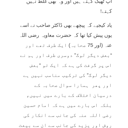
آپ ٹھیک کہتے ہیں اور وہ بھی غلط نہیں
کہتے!
یاد کیجیے کہ پیچھے بھی ڈاکٹر صاحب نے اسے
یوں پیش کیا تھا کہ حضرت معاویہ رضی اللہ
عنہ (اور 75 صحابہ) ایک طرف تھے اور
“بعض دیگر لوگ” دوسری طرف اور ہم نے
اس پر گرفت کی ہے کہ ایک تو “بعض
دیگر لوگ” کی ترکیب مناسب نہیں ہے
اور پھر ہمارا سوال صحابہ کے
درمیان اختلاف کے بارے میں نہیں،
بلکہ اس بارے میں ہے کہ امام حسین
رضی اللہ عنہ کی جانب سے انکار کی
روش اور یزید کی جانب سے ان سے بیعت