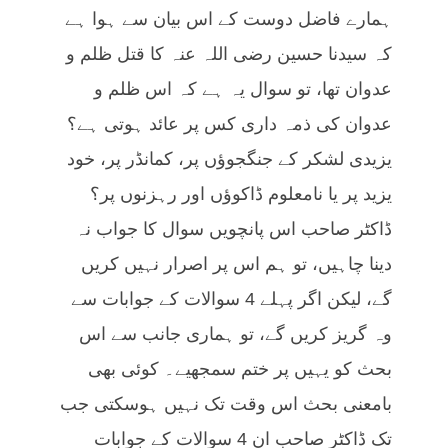
ہمارے فاضل دوست کے اس بیان سے ہوا ہے
کہ سیدنا حسین رضی اللہ عنہ کا قتل ظلم و
عدوان تھا، تو سوال یہ ہے کہ اس ظلم و
عدوان کی ذمہ داری کس پر عائد ہوتی ہے؟
یزیدی لشکر کے جنگجوؤں پر، کمانڈر پر، خود
یزید پر یا نامعلوم ڈاکوؤں اور رہزنوں پر؟
ڈاکٹر صاحب اس پانچویں سوال کا جواب نہ
دینا چاہیں، تو ہم اس پر اصرار نہیں کریں
گے، لیکن اگر پہلے 4 سوالات کے جوابات سے
وہ گریز کریں گے، تو ہماری جانب سے اس
بحث کو یہیں پر ختم سمجھیے۔ کوئی بھی
بامعنی بحث اس وقت تک نہیں ہوسکتی جب
تک ڈاکٹر صاحب ان 4 سوالات کے جوابات