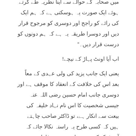
میں صحابہ کے حوالے سے اپنا نظریہ طے کرتے
ہوئے ایک صورت یہ ہوسکتی ہے کہ ہم ایک
کی رائے کو راجح اور دوسری کو مرجوح قرار
دیں اور دوسرا طریقہ یہ ہے کہ ہم دونوں کو
درست قرار دیں۔”
اب آیا اونٹ پہاڑ کے نیچے!
یعنی ایک جانب یزید کی ولی عہدی کے معاً
بعد اس کی خلافت کے انعقاد کا موقف ہے اور
دوسری جانب امام حسین رضی اللہ عنہ
جیسی شخصیت کا اس نام نہاد خلیفہ کی
بیعت سے انکار ہے، تو ڈاکٹر صاحب چاہتے
ہیں کہ کسی طرح یہ راستہ نکالا جائے کہ