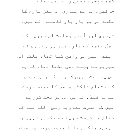
کچھ سوچی سمجھی راے بھی دیتے
جائیں۔ یہ ہے ہماری اس مغز ماری کا
مقصد جو ہم بار بار لکھتے آئے ہیں۔
تیسری اور آخری وضاحت اس سیریز کے
اصل مقصد کے بارے میں ہی ہے۔ ہم نے
ابتدا میں ہی واضح کیا تھا، بلکہ اس
سیریز سے پہلے بھی لکھا تھا، کہ ہم
اس پر بحث نہیں کررہے کہ ولی عہدی
کے متعلق ڈاکٹر صاحب کا موقف درست
ہے یا غلط، نہ ہی اس پر بحث کررہے
ہیں کہ حضرت معاویہ رضی اللہ عنہ کا
دفاع وہ درست طریقے سے کررہے ہیں یا
نہیں، بلکہ ہمارا مقصد صرف اور صرف