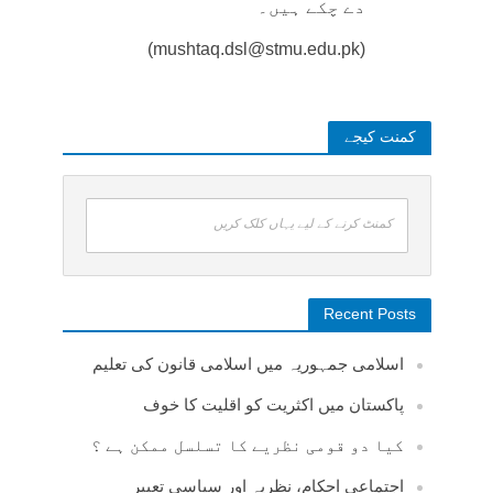
دے چکے ہیں۔
(mushtaq.dsl@stmu.edu.pk)
کمنت کیجے
کمنٹ کرنے کے لیے یہاں کلک کریں
Recent Posts
اسلامی جمہوریہ میں اسلامی قانون کی تعلیم
پاکستان میں اکثریت کو اقلیت کا خوف
کیا دو قومی نظریے کا تسلسل ممکن ہے ؟
اجتماعی احکام، نظریہ اور سیاسی تعبیر