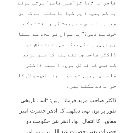
فاجر نہ تھا تو “غیر فاسق” ہوتے ہوئے
یہ کس بنیاد پر کہا جا سکتا ہے کہ جن
صحابہ نے اس سے بیعت کی وہ فتنے کے
خوف سے تھی؟” یہ سوال تو مجھ سے بنتا
ہی نہیں ہے کیونکہ میرے متعلق تو
ڈاکٹر صاحب جانتے ہیں کہ میں یزید
کے فسق کا قائل ہوں۔ البتہ ڈاکٹر
صاحب چاہیں، تو خود اپنے اس سوال کا
جواب دے سکتے ہیں۔
ڈاکٹر صاحب مزید فرماتے ہیں: “اسے تاریخی
طور پر یوں بھی دیکھیے کہ ادھر حضرت امیر
معاویہ کا انتقال ہوا، ادھر نئی حکومت دو
حضرات یعنی حضرت عبد اللہ بن زبیر اور