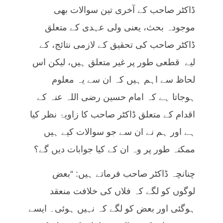
ڈاکٹر صاحب کے آخری تین سوالات بھی
موجودہ بحث، یعنی ولی عہدی کے متعلق
ڈاکٹر صاحب کی تحقیق کے لازمی نتائج، کے
لیے قطعی طور پر غیر متعلق ہیں، لیکن اس
لحاظ سے اہم ہیں کہ ان سے یہ معلوم
ہوجاتا ہے کہ امام حسین رضی اللہ عنہ کے
اقدام کے متعلق ڈاکٹر صاحب کا زاویۂ نظر کیا
ہے اور ہم نے ان سے جو سوالات کیے ہیں
ممکنہ طور پر وہ ان کے کیا جوابات دیں گے؟
چنانچہ ڈاکٹر صاحب فرماتے ہیں: “بعض
لوگوں کو لگے کہ فلاں کی خلافت منعقد
ہوگئی اور بعض کو لگے کہ نہیں ہوئی۔ ایسے