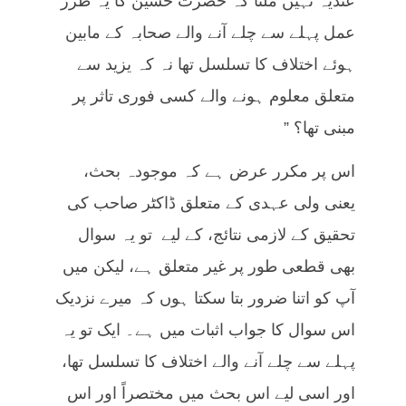
عندیہ نہیں ملتا کہ حضرت حسین کا یہ طرز
عمل پہلے سے چلے آنے والے صحابہ کے مابین
ہوئے اختلاف کا تسلسل تھا نہ کہ یزید سے
متعلق معلوم ہونے والے کسی فوری تاثر پر
مبنی تھا؟ ”
اس پر مکرر عرض ہے کہ موجودہ بحث،
یعنی ولی عہدی کے متعلق ڈاکٹر صاحب کی
تحقیق کے لازمی نتائج، کے لیے تو یہ سوال
بھی قطعی طور پر غیر متعلق ہے، لیکن میں
آپ کو اتنا ضرور بتا سکتا ہوں کہ میرے نزدیک
اس سوال کا جواب اثبات میں ہے۔ ایک تو یہ
پہلے سے چلے آنے والے اختلاف کا تسلسل تھا،
اور اسی لیے اس بحث میں مختصراً اور اس