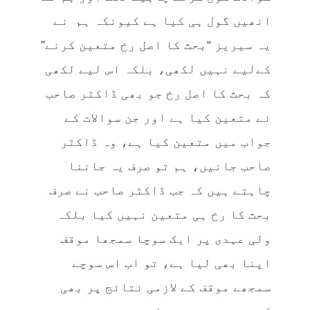
انھیں گول ہی کیا ہے کیونکہ ہم نے
یہ سیریز “بحث کا اصل رخ متعین کرنے”
کےلیے نہیں لکھی، بلکہ اس لیے لکھی
کہ بحث کا اصل رخ جو بھی ڈاکٹر صاحب
نے متعین کیا ہے اور جن سوالات کے
جواب میں متعین کیا ہے، وہ ڈاکٹر
صاحب جانیں، ہم تو صرف یہ جاننا
چاہتے ہیں کہ جب ڈاکٹر صاحب نے صرف
بحث کا رخ ہی متعین نہیں کیا بلکہ
ولی عہدی پر ایک سوچا سمجھا موقف
اپنا بھی لیا ہے، تو اب اس سوچے
سمجھے موقف کے لازمی نتائج پر بھی