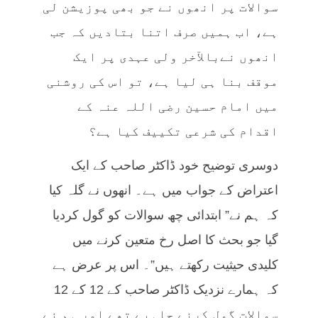
سوالات پر انھوں نے جو بھی پوزیشن لی
ہے، اب ہمیں صرف اتنا بتادیں کہ جب
انھوں نےبالآخر ولی عہدی پر ایک
موقف بنا ہی لیا ہے، تو اس کی روشنی
میں امام حسین رضی اللہ عنہ کے
اقدام کی شرعی تکییف کیا ہے؟
دوسری توضیح خود ڈاکٹر صاحب کے ایک
اعتراض کے جواب میں ہے۔ انھوں نے گلہ کیا
کہ ہم نے” ابتدائی چھ سوالات کو گول کردیا
گیا جو بحث کا اصل رخ متعین کرنے میں
کلیدی حیثیت رکھتے ہیں”۔ اس پر عرض ہے
کہ ہمارے نزدیک ڈاکٹر صاحب کے 12 کے 12
سوالات گول کرنے چاہیے تھے اور ہم نے