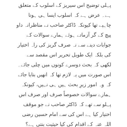
پہلی توضیح اس سیریز کے اسلوب کے متعلق
ہے۔ عرض ہے کہ اسلوب ایسا ہی ہونا
چاہیے تھا کیونکہ ڈاکٹر صاحب نے مناظرانہ داو
پیچ کے گر آزماتے ہوئے ہمارے سوالات کے
جوابات دینے سے نہ صرف گریز کی راہ اختیار
کی بلکہ ایک طویل تحریر اس مقصد سے
لکھی کہ بحث دوسرے کونوں میں چلی جائے۔
اس صورت میں یہ لازم تھا کہ انھیں بتایا جائے
کہ وہ امور زیرِ بحث ہیں ہی نہیں، کیونکہ
ہمارے سوالات خصوصاً صرف اور صرف اس
پہلو سے تھے کہ ڈاکٹر صاحب نے جو موقف
اختیار کیا ہے اس کی سے امام حسین رضی
اللہ عنہ کے اقدام کی کیا حیثیت بنتی ہے؟