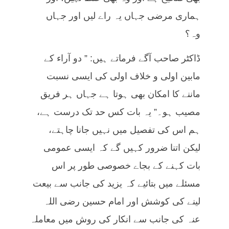
ہماری مرضی جہاں یہ راے لیں اور جہاں
وہ؟
ڈاکٹر صاحب آگے فرماتے ہیں: ” دو آراء کے
مابین اولی و خلاف اولی کی ایسی نسبت
ماننے کا امکان بھی ہوتا ہے جہاں ہر فریق
مصیب ہو۔” یہ بات کس حد تک درست ہے،
ہم اس کی تفصیل میں نہیں جانا چاہتے،
لیکن اتنا ضرور کہیں گے کہ ایسی عمومی
بات کہنے کے بجاے خصوصی طور پر اس
مسئلے میں بتائیے کہ یزید کی جانب سے بیعت
لینے کی کوشش اور امام حسین رضی اللہ
عنہ کی جانب سے انکار کی روش میں معاملہ