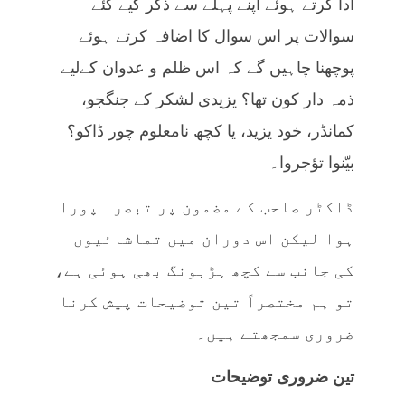
ادا کرتے ہوئے اپنے پہلے سے ذکر کیے گئے
سوالات پر اس سوال کا اضافہ کرتے ہوئے
پوچھنا چاہیں گے کہ اس ظلم و عدوان کےلیے
ذمہ دار کون تھا؟ یزیدی لشکر کے جنگجو،
کمانڈر، خود یزید، یا کچھ نامعلوم چور ڈاکو؟
بیّنوا تؤجروا۔
ڈاکٹر صاحب کے مضمون پر تبصرہ پورا
ہوا لیکن اس دوران میں تماشائیوں
کی جانب سے کچھ ہڑبونگ بھی ہوئی ہے،
تو ہم مختصراً تین توضیحات پیش کرنا
ضروری سمجھتے ہیں۔
تین ضروری توضیحات