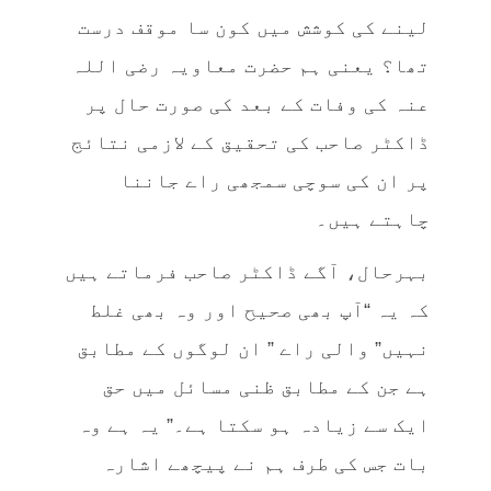
لینے کی کوشش میں کون سا موقف درست
تھا؟ یعنی ہم حضرت معاویہ رضی اللہ
عنہ کی وفات کے بعد کی صورت حال پر
ڈاکٹر صاحب کی تحقیق کے لازمی نتائج
پر ان کی سوچی سمجھی راے جاننا
چاہتے ہیں۔
بہرحال، آگے ڈاکٹر صاحب فرماتے ہیں
کہ یہ “آپ بھی صحیح اور وہ بھی غلط
نہیں” والی راے ” ان لوگوں کے مطابق
ہے جن کے مطابق ظنی مسائل میں حق
ایک سے زیادہ ہو سکتا ہے۔” یہ ہے وہ
بات جس کی طرف ہم نے پیچھے اشارہ