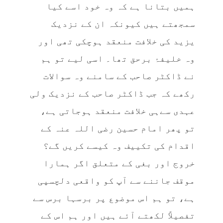
ہمیں بتانا ہے کہ وہ خود اسے کیا
سمجھتے ہیں کیونکہ ان کے نزدیک
یزید کی خلافت منعقد ہوچکی تھی اور
وہ خلیفۂ برحق تھا۔ اسی لیے تو ہم
نے ڈاکٹر صاحب کے سامنے وہ سوالات
رکھے کہ جب ڈاکٹر صاحب کے نزدیک ولی
عہدی سےہی خلافت منعقد ہوجاتی ہے،
تو پھر امام حسین رضی اللہ عنہ کے
اقدام کی تکییف وہ کیسے کریں گے؟
خروج اور بغی کے متعلق اگر ہمارا
موقف جاننے سے آپ کو واقعی دلچسپی
ہے، تو ہم اس موضوع پر برسہا برس سے
تفصیلاً لکھتے آئے ہیں اور ہم اس کے