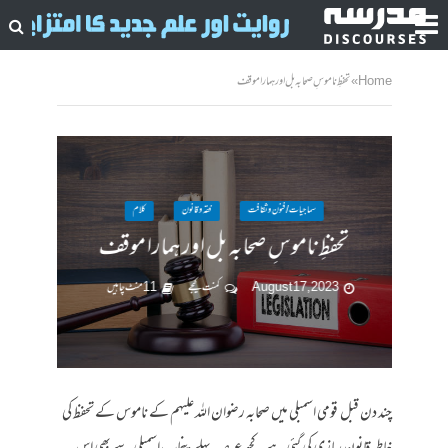
Home
»
تحفظِ ناموسِ صحابہ بل اور ہمارا موقف
سماجیات / فنون وثقافت
فقہ وقانون
کلام
تحفظِ ناموسِ صحابہ بل اور ہمارا موقف
August 17, 2023
کمنت کیجے
11 منٹ چاہیں
چند دن قبل قومی اسمبلی میں صحابہ رضوان اللہ علیہم کے ناموس کے تحفظ کی