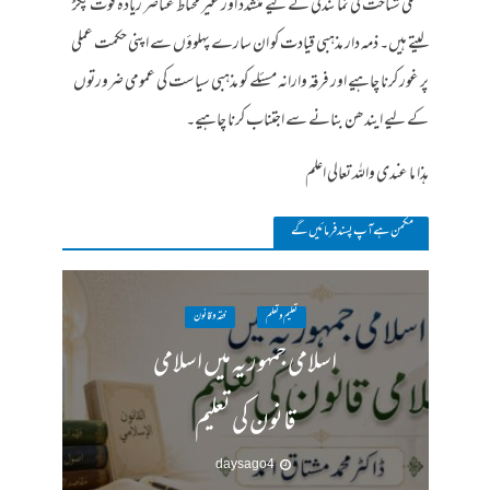
مسلکی شناخت کی نمائندگی کے لیے متشدد اور غیر محتاط عناصر زیادہ قوت پکڑ
لیتے ہیں۔ ذمہ دار مذہبی قیادت کو ان سارے پہلوؤں سے اپنی حکمت عملی
پر غور کرنا چاہیے اور فرقہ وارانہ مسئلے کو مذہبی سیاست کی عمومی ضرورتوں
کے لیے ایندھن بنانے سے اجتناب کرنا چاہیے۔
ہذا ما عندی واللہ تعالی اعلم
مکمن ہےآپ پسند فرمائیں گے
تعلیم و تعلم
فقہ وقانون
اسلامی جمہوریہ میں اسلامی
قانون کی تعلیم
4 days ago