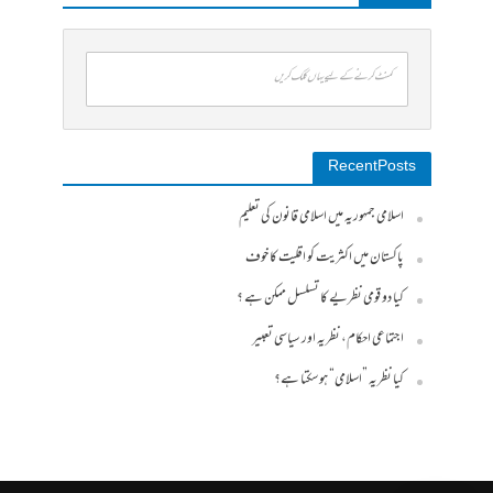
کمنٹ کرنے کے لیے یہاں کلک کریں
Recent Posts
اسلامی جمہوریہ میں اسلامی قانون کی تعلیم
پاکستان میں اکثریت کو اقلیت کا خوف
کیا دو قومی نظریے کا تسلسل ممکن ہے ؟
اجتماعی احکام، نظریہ اور سیاسی تعبیر
کیا نظریہ ”اسلامی“ ہو سکتا ہے؟