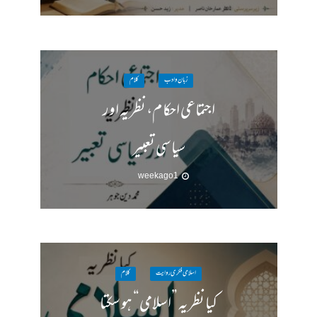
زبان وادب
کلام
اجتماعی احکام، نظریہ اور
سیاسی تعبیر
1 week ago
اسلامی فکری روایت
کلام
کیا نظریہ ”اسلامی“ ہو سکتا