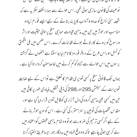
خاطر قانون سازی کی گئی ہے ۔کچھ عرصہ پہلے پنجاب اسمبلی سے بھی اس
نوعیت کی قانون سازی ہوئی تھی۔ اس حوالے سے ہمارا نقطہ نظر یہ ہے کہ
شیعہ سنی نزاع کو حدود وآداب کا پابند بنانے کے لیے ایسے فورم زیادہ
مناسب اور موثر ہیں جن میں مذہبی قیادت سماجی سطح پر اپنی حیثیت اور اثر
ورسوخ کو بروئے کار لاتے ہوئے اقدامات کرے۔ اس ضمن میں ملی یکجہتی
کونسل اور اس طرح کے دیگر فورمز کا نام لیا جا سکتا ہے جنھوں نے گزشتہ
برسوں میں اس حوالے سے تناؤ کو کم کرنے میں خاصا مفید کردار ادا کیا ہے۔
جہاں تک قانونی سطح پر کسی تعزیری اقدام کا تعلق ہے تو اس کے لیے ضابطہ
تعزیرات کے سیکشن 295 اور 298 کی ذیلی شقیں بنیادی طور پر کافی ہیں
جن میں کسی بھی مذہبی گروہ کی دل آزاری کو قابل تعزیر قرار دیا گیا ہے اور
مقدس شخصیات کی توہین پر سزا مقرر کی گئی ہے۔ اس کو مزید موثر بنانے
کے لیے اگر کسی ترمیم کی ضرورت ہو تو وہ تمام مذہبی طبقوں کو اعتماد میں
لے کر ہی ہونی چاہیے تاکہ وہ دفع فساد میں مددگار ہو۔ ایسا طریقہ اختیار کرنا