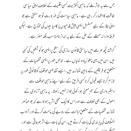
جس سے یہ تاثر ملے کہ مذہبی اکثریت کسی اقلیت کے خلاف اپنی سیاسی
طاقت کا اظہار کر رہی ہے، مذہبی سیاست کی ضرورت تو ہو سکتی ہے جو
اپنی بقا کے لیے مسلسل ایسی پیش قدمیوں یا کامیابیوں کی محتاج ہے، لیکن
فرقہ وارانہ مسئلے کے حل کے لیے یہ انداز نامناسب بلکہ مضر ہے۔
گزشتہ کچھ عرصے میں ریاستی قانون سازی کی سطح پر ایسی جو کوششیں کی گئی
ہیں، ان میں یہی پہلو زیادہ نمایاں ہے۔ خاص طور پر ایسی شخصیات کے
متعلق جو فریقین کے مابین متنازعہ ہیں، ایسے تقدیسی موقف کو قانونی طور پر
لازم کرنا جسے قبول کرنا کسی فریق کے لیے اپنے مذہبی موقف سے
دستبرداری کے ہم معنی ہو، کوئی جواز نہیں رکھتا۔ یہ مذہبی آزادی کے
اصول کے بھی خلاف ہے اور اس کا ایک عملی اثر یہ ہوتا ہے کہ جو عناصر
متنازعہ شخصیات کے متعلق اہانت کے رویے کی مذمت کرتے اور آداب
اختلاف کی پابندی کی بات کرتے ہیں، ان کی بات بے اثر ہو جاتی ہے اور