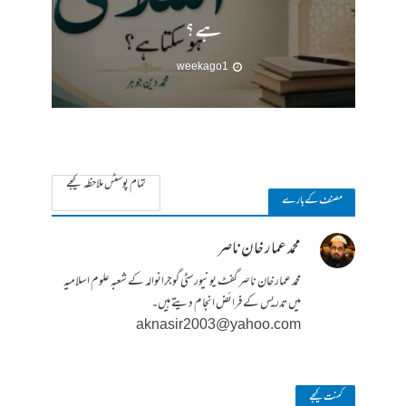
ہے؟
1 week ago
تمام پوسٹس ملاحظہ کیجے
مصنف کے بارے
محمد عمار خان ناصر
محمد عمار خان ناصر گفٹ یونیورسٹی گوجرانوالہ کے شعبہ علوم اسلامیہ
میں تدریس کے فرائض انجام دیتے ہیں۔
aknasir2003@yahoo.com
کمنت کیجے