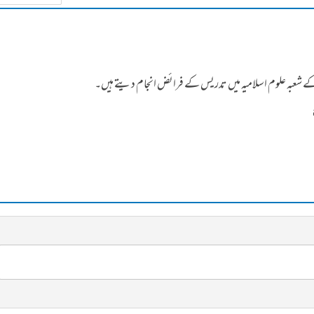
ہ کے شعبہ علوم اسلامیہ میں تدریس کے فرائض انجام دیتے ہیں۔