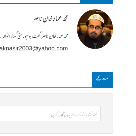
محمد عمار خان ناصر
محمد عمار خان ناصر گفٹ یونیورسٹی گوجرانوال
aknasir2003@yahoo.com
کمنت کیجے
کمنٹ کرنے کے لیے یہاں کلک کریں