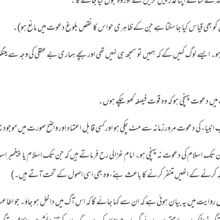
ہ کے سامنے اپنا عذر پیش کریں گے اور وہ قبول کیا جائے گا:
ہو۔ ایسے لوگ کہیں گے کہ ہمیں تو سمجھ ہی نہیں تھی اور بچے ہماری بے عقلی کی وجہ سے مینگن
 تک اسلام کی دعوت نہ پہنچی ہو۔ امام غزالی رح فرماتے ہیں کہ جن تک اسلام یا پیغمبر اسل
وجہ کرنے کے انھیں متنفر کرنے کا باعث بنے، وہ بھی اسی اصول کے تحت آتے ہیں۔)
 روایت میں یہ بیان ہوئی ہے کہ ان سے کہا جائے گا کہ اس آگ میں داخل ہو جاؤ۔ جو اطا