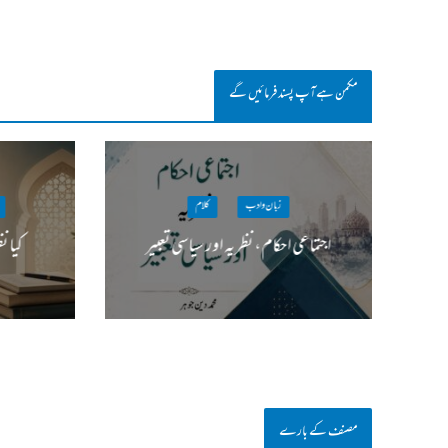
مکمن ہےآپ پسند فرمائیں گے
زبان وادب
کلام
اجتماعی احکام، نظریہ اور سیاسی تعبیر
کیا ن
مصنف کے بارے