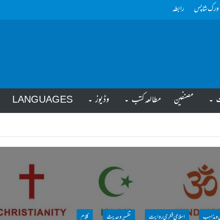
ورک شاپس
رابطہ
ت
مصنفین
مطالعہ کتب
وڈیوز
LANGUAGES
ن ومذاہب
اسلامی فکری روایت
تفسیر وحدیث
کلام