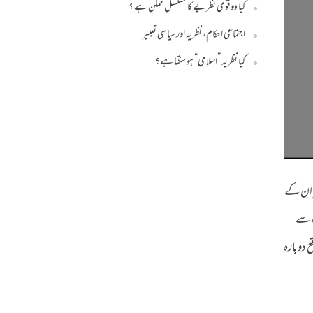
کیا دو قومی نظریے کا تسلسل ممکن ہے ؟
اجتماعی احکام، نظریہ اور سیاسی تعبیر
کیا نظریہ ”اسلامی“ ہو سکتا ہے؟
ر ان کے
ث سے
 دوبارہ