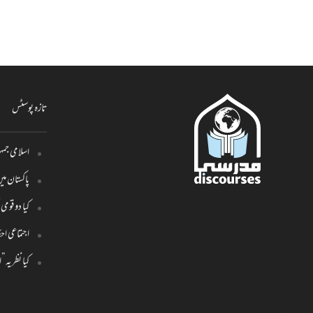
تازہ پوسٹس
اسلامی جمہو
پاکستان م
کیا دو قو
اجتماعی احک
کیا نظریہ 