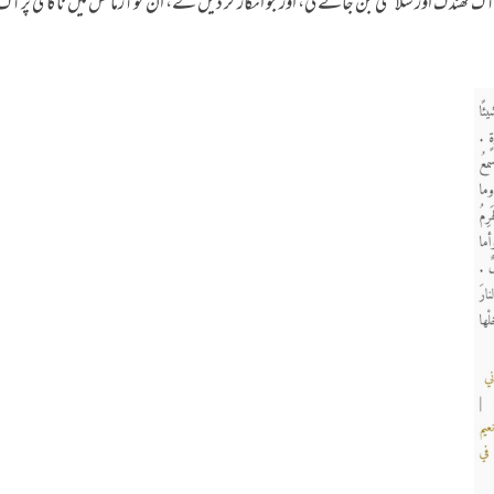
نڈک اور سلامتی بن جائے گی، اور جو انکار کر دیں گے، ان کو آزمائش میں ناکامی پر آگ