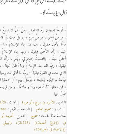
کرتے ہوئے اس میں داخل ہوں گے، ان پر آگ ٹھ
ڈال دیا جائے گا۔