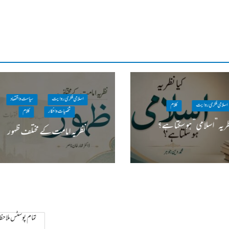
اسلامی فکری روایت
سیاست واقتصاد
اسلامی فکری روایت
کلام
شخصیات وافکار
کلام
ظریہ ”اسلامی“ ہو سکتا ہے؟
نظریہ امامت کے مختلف ظہور
تمام پوسٹس ملاحظہ