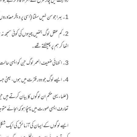
روایت میں چار طرح کے افراد کا ذکر ہے جو الل
1۔ بہرا جو سن نہیں سکتا (اسی پر دیگر معذوروں کو بھی قیاس کیا جا سکتا ہے جن کے ظاہری حواس کا نقص بلوغ دعوت میں مانع ہو)۔
2۔ کم عقل لوگ جنھیں چیزوں کی کوئی سمجھ نہ 
اٹھا کر ہم پر پھینکتے تھے۔
3۔ انتہائی ضعیف العمر لوگ جن کو ایسی حالت میں دعوت پہنچی ہو کہ وہ قوت فیصلہ کھو چکے ہوں۔
4۔ ایسے لوگ جو دور فترت میں ہوں، یعنی جب انبیاء کی دعوت مرور زمانہ سے مٹ چکی ہو اور کسی قابل اعتماد اور واضح صورت میں موجود نہ ہو۔
(علماء یہی حکم ان لوگوں کا بیان کرتے ہیں جن
تعارف ایسی صورت میں پہنچا ہو کہ بجائے مت
ایسے لوگوں کے ایمان کی آزمائش کی ایک شکل