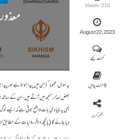
Views:
210
معذور ا
August 22, 2023
کمنت کیجے
یہ سوال عموما” ذہن میں پیدا ہوتا ہے اور پید
9 منٹ چاہیں
بعض اعذار سمجھ میں آتے ہیں، ان کے ساتھ ال
بھی یہ بنیادی بات واضح ہوتی ہے کہ ایسے لوگ
شئیر کریں
دیا جائے گا (یا کچھ دیگر روایات کے مطابق 