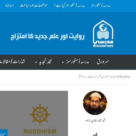
مدرسہ ڈسکورسز
مدرسہ ڈسکورسز کیا ہے؟
موضوعات اور مباحث
اساتذہ
سرورق
مدرسہ ڈسکورسز
مجلہ تجدید
شذرات/ مقالا
Home
»
معذور اصحابِ کفر اور معاملہء روزِ حشر
محمد عمار خان ناصر
ادیا