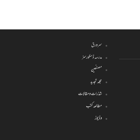
سرورق
مدرسہ ڈسکورسز
مصنفین
مجلہ تجدید
شذرات ومقالات
مطالعہ کتب
وڈیوز