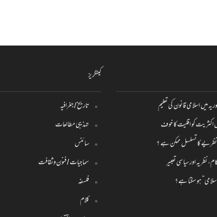
کیٹگریز
ریہ میں اسلامی قانون کی تعلیم
تاریخ / جغرافیہ
یں اکثریت کو اقلیت کا خوف
تہذیبی مطالعات
می نظریے کا تسلسل ممکن ہے ؟
سائنس
ام، نظریہ اور سیاسی تعبیر
سماجیات / فنون وثقافت
”اسلامی“ ہو سکتا ہے؟
فلسفہ
کلام