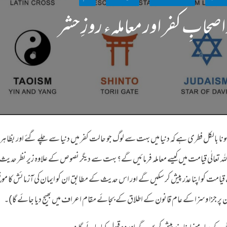
صحابِ کفر اور معاملہء روزِ حشر
ا ہونا بالکل فطری ہے کہ دنیا میں بہت سے لوگ جو حالت کفر میں دنیا سے چلے گئے اور بظاہ
لہ تعالٰی قیامت میں کیسے معاملہ فرمائیں گے؟ بہت سے دیگر نصوص کے علاوہ زیر نظر حدی
 قیامت کو اپنا عذر پیش کر سکیں گے اور اس حدیث کے مطابق ان کو ایمان کی آزمائش کا موقع
ان پر جزا وسزا کے عام قانون کے اطلاق کے بجائے مقام اعراف میں بھیج دیا جائے گا)۔