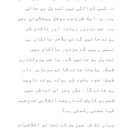
نہ کسی کوالٹی میں تبدیل ہو جاتی
ہے۔ یہ ایک طرح سے سوشل پیشگوئی بھی
ہے۔ جب مزدور زیادہ اور ماکان کم
ہوتے جائیں گے تو بلآخر مالکان ہی
نہیں رہیں گے مزدور مالکان میں
تبدیل ہو جائیں گے۔ یا جب پرولتاری
طبقہ بڑھتا جائے گا تو سرمایہ دار
طبقہ خود بخود کم ہوتے ہوتے ناپید
ہو جائے گا۔ مگر پھر اس تناظر میں
شعوری کاوش کے ذریعے انقلابی جدوجہد
کیا معنی رکھتی ہے؟
یہاں تک کہ جبریت کے تحت تو اخلاقیات