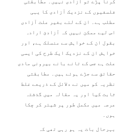
کرنا پڑے تو آزادی نہیں۔ مطابقتی
فلسفیوں کے نزدیک آزادی کا یہی
مطلب ہے۔ ان کے لئے بغیر علت آزادی
اس لیے ممکن نہیں کہ آزادئ ارادہ
بقول ان کے خواہش سے منسلک ہے، اور
خواہش ان کے نزدیک ایک طرح کی ایسی
علت ہے جس کے تانے بانے بیرونی مادی
حقائق سے جڑے ہوئے ہیں۔ مطابقتی
نظریہ کو میں نے دلائل کے ذریعے غلط
ثابت کیا اور یہ مقالہ میں گذشتہ
عرصہ میں مکمل طور پر شیئر کر چکا
ہوں۔
بہرحال بات یہ ہو رہی تھی کہ