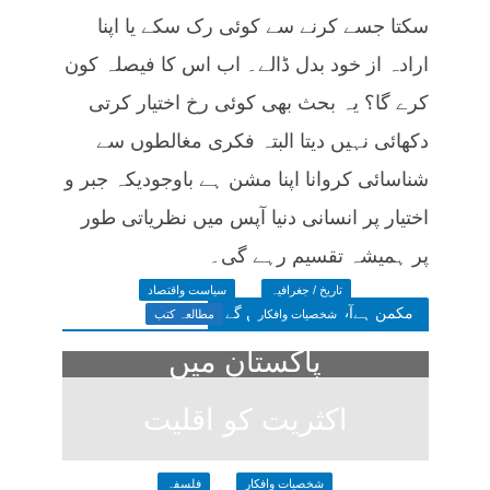
سکتا جسے کرنے سے کوئی رک سکے یا اپنا
ارادہ از خود بدل ڈالے۔ اب اس کا فیصلہ کون
کرے گا؟ یہ بحث بھی کوئی رخ اختیار کرتی
دکھائی نہیں دیتا البتہ فکری مغالطوں سے
شناسائی کروانا اپنا مشن ہے باوجودیکہ جبر و
اختیار پر انسانی دنیا آپس میں نظریاتی طور
پر ہمیشہ تقسیم رہے گی۔
تاریخ / جغرافیہ
سیاست واقتصاد
مکمن ہےآپ پسند فرمائیں گے
شخصیات وافکار
مطالعہ کتب
پاکستان میں
اکثریت کو اقلیت
کا خوف
شخصیات وافکار
فلسفہ