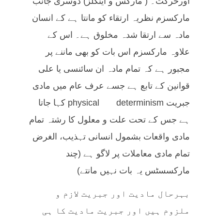
اورحرکت۔ ( مارکس و اینگلز) دوسری جانب
مارکسزم نظریہ ارتقاء کو مانتا ہے کے انسان
مادہ سے ارتقا شدہ مخلوق ہے۔ اس کے
علاوہ مارکسزم اس بات کو بھی ماننے پر
مجبور ہے کہ تمام مادہ ان سائنسی یا علی
قوانین کے تابع ہے جسے عرف عام میں مادی
جبریت physical determinism کہا جاتا
ہے جس کے تحت علت و معلول کا رشتہ تمام
مادی واقعات بشمول انسانی تہذیب، الغرض
تمام مادی معاملات پر لاگو ہے (چند
مارکسسٹس یہ بات نہیں مانتے)
بہرحال مادیت اور جبریت لازم و
ملزوم ہیں اور جبریت مادیت کا ہی