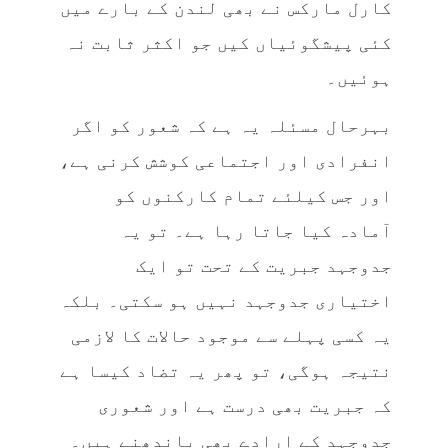
کارل مارکس نے بھی لندن کے بارے میں
کئی پیشگوئیاں کیں جو اکثر ثابت نہ
ہوئیں۔
بہرحال مسئلہ یہ ہے کہ شعور کو اگر
انفرادی اور اجتماعی کوشش کرنی ہے،
اور جس کیلئے تمام کارکنوں کو
آمادہ کیا جاتا رہا ہے۔ تو یہ
جدوجہد جبریت کے تحت تو ایک
اختیاری جدوجہد نہیں ہو سکتی۔ بلکہ
یہ کسی پہلے سے موجود حالات کا لازمی
نتیجہ ہوگی، تو پھر یہ تضاد کیسا ہے
کہ جبریت بھی درست ہے اور شعوری
جدوجہد کے ارادے بھی باندھنے ہیں۔