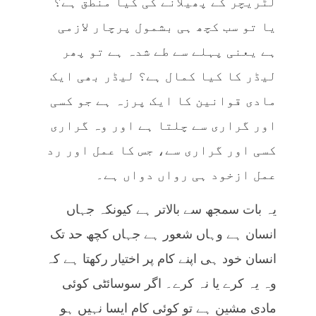
لٹریچر کے پھیلانے کی کیا منطق ہے؟
یا تو سب کچھ ہی بشمول پرچار لازمی
ہے یعنی پہلے سے طے شدہ ہے تو پھر
لیڈر کا کیا کمال ہے؟ لیڈر بھی ایک
مادی قوانین کا ایک پرزہ ہے جو کسی
اور گراری سے چلتا ہے اور وہ گراری
کسی اور گراری سے، جس کا عمل اور رد
عمل ازخود ہی رواں دواں ہے۔
یہ بات سمجھ سے بالاتر ہے کیونکہ جہاں
انسان ہے وہاں شعور ہے جہاں کچھ حد تک
انسان خود ہی اپنے کام پر اختیار رکھتا ہے کہ
وہ یہ کرے یا نہ کرے۔ اگر سوسائٹی کوئی
مادی مشین ہے تو کوئی کام ایسا نہیں ہو