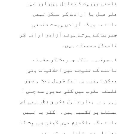
فلسفی جبریت کے قائل ہیں اور غیر
علی عمل یا ارادے کو ممکن نہیں
مانتے۔ جبکہ آزادی پرست فلسفی
جبریت کے ہوتے ہوئے آزادی ارادہ کو
ناممکن سمجھتے ہیں۔
نہ صرف یہ بلکہ جبریت کو حقیقے
ماننے کے نتیجے میں اخلاقیات بھی
ممکن نہیں۔ یہ ایک طویل بحث ہے جو
فلسفہ مغرب میں کئی صدیوں سے چلی آ
رہی ہے۔ ہمارے اہل فکر و نظر بھی اس
مسئلے پر تقسیم ہیں۔ اکثر یہ نہیں
مانتے کہ ماکسزم میں کوئی جبریت کا
معاملہ بھی شامل ہے۔ تو پھر