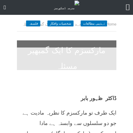
تہذیبی مطالعات
شخصیات وافکار
فلسفہ
Home
»
” جبریت اور جہد ” مارکسزم کا ایک گمبھیر مسئلہ
” جبریت اور جہد ”
مارکسزم کا ایک گمبھیر
مسئلہ
August 25, 2023
کمنت کیجے
27 منٹ چاہیں
ڈاکٹر ظہور بابر
ایک طرف تو مارکسزم کا نظریہ مادیت ہے
جو دو سلسلوں سے وابستہ ہے مادا