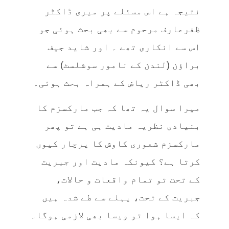
نتیجہ ہے اس مسئلے پر میری ڈاکٹر
ظفرعارف مرحوم سے بھی بحث ہوئی جو
اس سے انکاری تھے ۔ اور شاید جیف
براؤن (لندن کے نامور سوشلسٹ) سے
بھی ڈاکٹر ریاض کے ہمراہ بحث ہوئی۔
میرا سوال یہ تھا کہ جب مارکسزم کا
بنیادی نظریہ مادیت ہی ہے تو پھر
مارکسزم شعوری کاوش کا پرچار کیوں
کرتا ہے؟ کیونکہ مادیت اور جبریت
کے تحت تو تمام واقعات و حالات،
جبریت کے تحت، پہلے سے طے شدہ ہیں
کہ ایسا ہوا تو ویسا بھی لازمی ہوگا۔