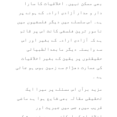
بھی ممکن نہیں۔ اخلاقیات کا سارا
دار و مدار آزادی ارادہ کے ہونے پر
ہے۔ اس سلسلے میں دیگر فلسفیوں میں
نامور ترین فلسفی کانٹ اس پر قائم
ہے کہ آزادی ارادہ کے بغیر اور اس
سے وابستہ دیگر مابعدالطبیاتی
حقیقتوں پر یقین کے بغیر اخلاقیات
کی عمارت دھڑام سے زمین بوس ہو جاتی
ہے ۔
مزید برآں اس مسئلے پر میرا ایک
تحقیقی مقالہ بھی شایع ہوا ہے ماضی
قریب میں، جس میں جبریت اور
اخلاقیات کے امکان پر میں نے بحث کی