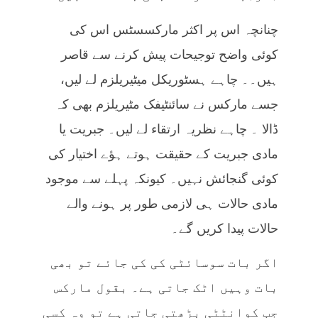
چنانچہ اس پر اکثر مارکسسٹس اس کی
کوئی واضح توجیحات پیش کرنے سے قاصر
ہیں۔۔ چاہے ہسٹوریکل میٹیریلزم لے لیں،
جسے مارکس نے سائنٹیفک مٹیریلزم بھی کہ
ڈالا ۔ چاہے نظریہ ارتقاء لے لیں۔ جبریت یا
مادی جبریت کے حقیقت ہوتے ہؤے اختیار کی
کوئی گنجائش نہیں۔ کیونکہ پہلے سے موجود
مادی حالات ہی لازمی طور پر ہونے والے
حالات پیدا کریں گے۔
اگر بات سوسائٹی کی کی جائے تو بھی
بات وہیں اٹک جاتی ہے۔ بقول مارکس
جب کوانٹٹی بڑھتی جاتی ہے تو وہ کسی