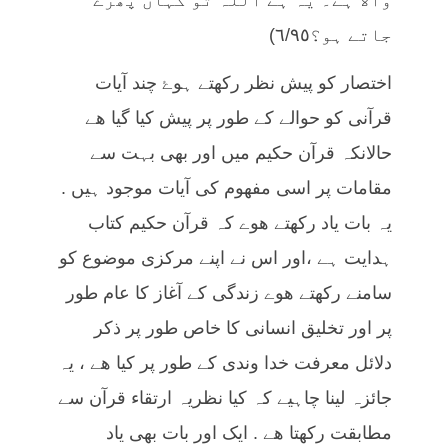
جاتے ہو؟٦/٩٥)
اختصار کو پیش نظر رکھتے ہوۓ چند آیات
قرآنی کو حوالے کے طور پر پیش کیا گیا ھے
حالانکہ قرآن حکیم میں اور بھی بہت سے
مقامات پر اسی مفھوم کی آیات موجود ہیں .
یہ بات یاد رکھتے ھوے کہ قرآن حکیم کتاب
ہدایت ہے ،اور اس نے اپنے مرکزی موضوع کو
سامنے رکھتے ھوے زندگی کے آغاز کا عام طور
پر اور تخلیق انسانی کا خاص طور پر ذکر
دلائل معرفت خدا وندی کے طور پر کیا ھے ، یہ
جائزہ لینا چاہیے کہ کیا نظریہ ارتقاء قرآن سے
مطابقت رکھتا ھے . ایک اور بات بھی یاد