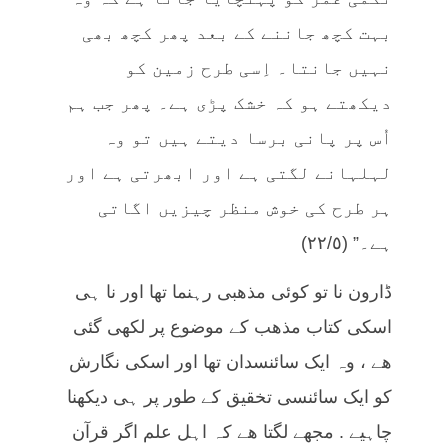
بہت کچھ جاننے کے بعد پھر کچھ بھی
نہیں جانتا۔ اِسی طرح زمین کو
دیکھتے ہو کہ خشک پڑی ہے۔ پھر جب ہم
اُس پر پانی برسا دیتے ہیں تو وہ
لہلہانے لگتی ہے اور ابھرتی ہے اور
ہر طرح کی خوش منظر چیزیں اگاتی
ہے۔” (٢٢/٥)
ڈارون نا تو کوئی مذھبی رہنما تھا اور نا ہی
اسکی کتاب مذھب کے موضوع پر لکھی گئی
ھے ، وہ ایک سائنسدان تھا اور اسکی نگارش
کو ایک سائنسی تخقیق کے طور پر ہی دیکھنا
چاہیے . مجھے لگتا ھے کہ اہل علم اگر قرآن