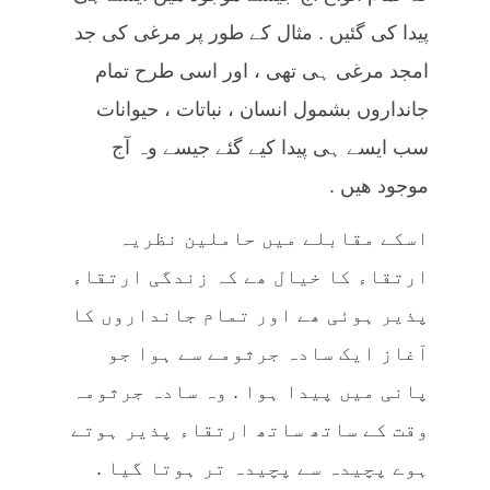
پیدا کی گئیں . مثال کے طور پر مرغی کی جد
امجد مرغی ہی تھی ، اور اسی طرح تمام
جانداروں بشمول انسان ، نباتات ، حیوانات
سب ایسے ہی پیدا کیے گئے جیسے وہ آج
موجود ھیں .
اسکے مقابلے میں حاملین نظریہ
ارتقاء کا خیال ھے کہ زندگی ارتقاء
پذیر ہوئی ھے اور تمام جانداروں کا
آغاز ایک سادہ جرثومے سے ہوا جو
پانی میں پیدا ہوا . وہ سادہ جرثومہ
وقت کے ساتھ ساتھ ارتقاء پذیر ہوتے
ہوے پچیدہ سے پچیدہ تر ہوتا گیا .