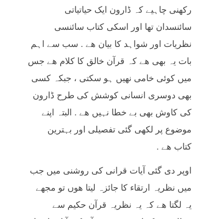
رکھنی چاہیے کہ ڈارون ایک حیاتیاتی
سائنسدان تھا اور اسکی کتاب سائنسی
نظریات اور شواہد کا بیان ھے . سب سے اہم
بات یہ بھی ھے کہ قرآن خالق کا کلام ھے جس
میں کوئی خامی نھیں ہو سکتی ، جبکہ کسی
بھی دوسری انسانی کوشش کی طرح ڈارون
کی کاوش بھی بے خطا نہیں ھے . البتہ اپنے
موضوع پر لکھی گئی تفصیلی اور بہترین
کتاب ھے .
اوپر دی گئی آیات قرانی کی روشنی میں جب
میں نظریہ ارتقاء کا جائزہ لیتا ھوں تو مجھے
یہ لگتا ھے کہ یہ نظریہ قرآن حکیم سے