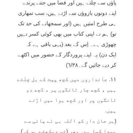
پاؤں سے چلتے ہیں اور فضا میں جتنے پرندے
اپنے دونوں بازوؤں سے اڑتے ہیں، سب تمھاری
ہی طرح امتیں ہیں (اور سمجھانے کی حد تک
تو) ہم نے اپنی کتاب میں بھی کوئی کسر نہیں
چھوڑی ہے۔ اِس کے بعد (یہی باقی ہے کہ
ایک دن) یہ اپنے پروردگار کے حضور میں اکٹھے
کر دیے جائیں گے۔٦/٣٨)
١١. جانداروں میں کچھ پیٹ کے بل چلتے
ہیں ، کچھ چار ٹانگوں پر ، کچھ دو
ٹانگوں پر اور کچھ ہوا میں اڑتے
ہیں.
(ہر جان دار کو اللہ ہی نے پانی سے
پیدا کیا ہے۔ پھر (تم دیکھتے ہو کہ)