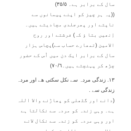
سال کے برابر ہے۔ ٣٥/٥)
((یہ ہر چیز کو اپنے پیمانوں سے
ناپتے اور پھرجلدی مچادیتے ہیں۔
اِنھیں بتا ؤ کہ) فرشتے اور روح
الامین (تمھارے حساب سے)پچاس ہزار
سال کے برابر ایک دن میں اُس کے حضور
چڑھ کر پہنچتے ہیں۔٧٠/٦)
١٣. زندگی مردہ سے نکل سکتی ھے اور مردہ
زندگی سے .
(دانے اور گٹھلی کو پھاڑنے والا اللہ
ہے۔ وہی زندہ کو مردہ سے نکالتا ہے
اور وہی مردہ کو زندہ سے نکال لانے
والا ہے۔ یہ ہے اللہ تو کہاں پھرے