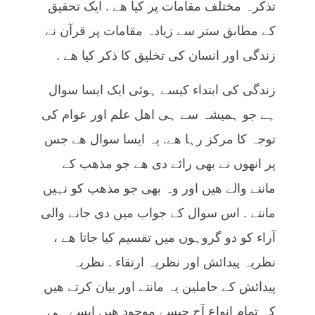
تذکرہ مختلف مقامات پر کیا ھے . ایک تحقیق
کے مطابق ستر سے زیادہ مقامات پر قرآن نے
زندگی اور انسان کی تخلیق کا ذکر کیا ھے .
زندگی کی ابتداء کیسے ہوئی ایک ایسا سوال
ہے جو ہمیشہ سے ہی اھل علم اور عوام کی
توجہ کا مرکز رہا ھے. یہ ایسا سوال ھے جس
پر انھوں نے بھی رائے دی ھے جو مذهب کے
ماننے والے ھیں اور وہ بھی جو مذھب کو نہیں
مانتے . اس سوال کے جواب میں دی جانے والی
آراء کو دو گروہوں میں تقسیم کیا جاتا ھے ،
نظریہ پیدائش اور نظریہ ارتقاء . نظریہ
پیدائش کے حاملین یہ مانتے اور بیان کرتے ھیں
کہ تمام انواع آج جیسے موجود ھیں ایسے ہی