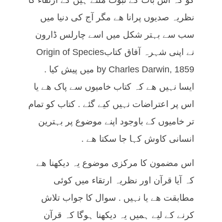
گو کہ اس بات کے ثبوت ملتے ہیں کے ارتقاء کا
نظریہ صدیوں پرانا ھے مگر آج کی دنیا میں
سب سے بہتر شکل میں اسے چارلس ڈارون
نے اپنی شہرہ آفاق کتابOrigin of Species
by Charles Darwin, 1859 میں پیش کیا .
ایسا نہیں ھے کہ کتاب خامیوں سے پاک ھے یا
اس پر اعتراضات نہیں کیے گئے . کتاب کو تمام
تر خامیوں کے باوجود اپنے موضوع پر بہترین
انسانی کاوش کہا جا سکتا ھے .
اس مضمون کا مرکزی موضوع یہ دیکھنا ھے
کہ آیا قرآن اور نظریہ ارتقاء میں کوئی
مطابقت ھے یا نہیں . سوال کا جواب تلاش
کرنے کے لیے ہمیں یہ دیکھنا ہوگا کہ قرآن