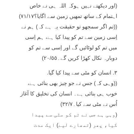
(اور دیکھتے نہیں ہوکہ اللہ ہی نے خاص
اہتمام کے ساتھ تمھیں زمین سے اگایا؟٧١/١٧)
((تم اگر سمجھو تو حقیقت یہ ہے کہ) ہم نے
اِسی زمین سے تم کو پیدا کیا ہے، ہم اِسی
میں تم کو لوٹائیں گے اور اِسی سے تم کو
دوبارہ نکال کھڑا کریں گے۔٢٠/٥٥)
٣. انسان کو مٹی سے پیدا کیا گیا.
((وہی کہ) جس نے جو چیز بھی بنائی ہے،
خوب ہی بنائی ہے۔ انسان کی تخلیق کا آغاز
اُس نے مٹی سے کیا۔٣٢/٧)
(وہی ہے جس نے تم کو مٹی سے پیدا
کیا، پھر (تمھارے لیے) ایک مدت