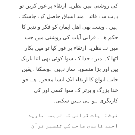
کی روشنی میں نظریہ ارتقاء پر غور کریں تو
بہت سے فائدہ مند اسباق حاصل کیے جاسکتے
ہیں . ویسے بھی اھل ایمان کو فکر و تدبر کا
حکم ھے . قرانی آیات کی روشنی میں جب
میں نے نظریہ ارتقاء پر غور کیا تو میں پکار
اٹھا کہ میرے خدا کے سوا کوئی بھی اتنا باریک
بین اور بڑا منصوبہ ساز نہیں ہوسکتا . یقین
جانیے انواع کا ارتقاء ایک ایسا معجزہ ھے جو
خدا بزرگ و برتر کے سوا کسی اور کی
کاریگری ہو ہی نہیں سکتی.
نوٹ : آیات قرانی کا ترجمہ جاوید
احمد غامدی صاحب کی تفسیر قرآن