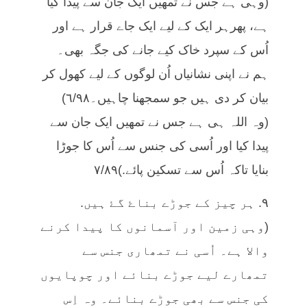
(وہی ہے جس نے تمھیں ایک جان سے پیدا کیا
ہے، پھرہر ایک کے لیے ایک جاے قرار ہے اور
اُس کے سپرد خاک کیے جانے کی جگہ بھی۔
ہم نے اپنی نشانیاں اُن لوگوں کے لیے کھول کر
بیان کر دی ہیں جو سمجھنا چاہیں۔٦/٩٨)
(وہ اللہ ہی ہے جس نے تمھیں ایک جان سے
پیدا کیا اور اُسی کی جنس سے اُس کا جوڑا
بنایا تاکہ اُس سے تسکین پائے.)٧/٨٩
٩. ہر چیز کے جوڑے بناۓ گۓ ہیں.
(وہی زمین اور آسمانوں کا پیدا کرنے
والا ہے۔ اُسی نے تمھاری جنس سے
تمھارے لیے جوڑے بنائے اور چوپایوں
کی جنس سے بھی جوڑے بنائے۔ وہ اِس