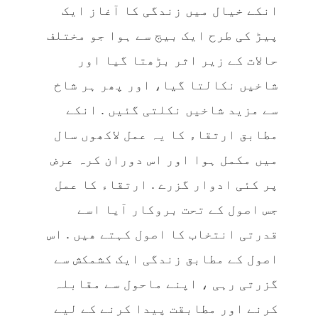
انکے خیال میں زندگی کا آغاز ایک
پیڑ کی طرح ایک بیج سے ہوا جو مختلف
حالات کے زیر اثر بڑھتا گیا اور
شاخیں نکالتا گیا، اور پھر ہر شاخ
سے مزید شاخیں نکلتی گئیں . انکے
مطابق ارتقاء کا یہ عمل لاکھوں سال
میں مکمل ہوا اور اس دوران کرہ عرض
پر کئی ادوار گزرے . ارتقاء کا عمل
جس اصول کے تحت بروکار آیا اسے
قدرتی انتخاب کا اصول کہتے ھیں . اس
اصول کے مطابق زندگی ایک کشمکش سے
گزرتی رہی ، اپنے ماحول سے مقابلہ
کرنے اور مطابقت پیدا کرنے کے لیے