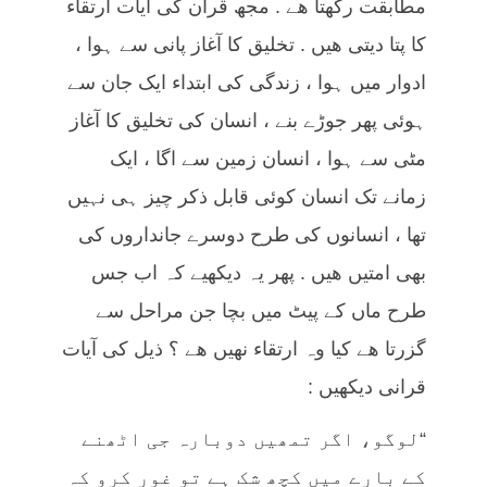
مطابقت رکھتا ھے . مجھ قرآن کی آیات ارتقاء
کا پتا دیتی ھیں . تخلیق کا آغاز پانی سے ہوا ،
ادوار میں ہوا ، زندگی کی ابتداء ایک جان سے
ہوئی پھر جوڑے بنے ، انسان کی تخلیق کا آغاز
مٹی سے ہوا ، انسان زمین سے اگا ، ایک
زمانے تک انسان کوئی قابل ذکر چیز ہی نہیں
تھا ، انسانوں کی طرح دوسرے جانداروں کی
بھی امتیں ھیں . پھر یہ دیکھیے کہ اب جس
طرح ماں کے پیٹ میں بچا جن مراحل سے
گزرتا ھے کیا وہ ارتقاء نھیں ھے ؟ ذیل کی آیات
قرانی دیکھیں :
“لوگو، اگر تمھیں دوبارہ جی اٹھنے
کے بارے میں کچھ شک ہے تو غور کرو کہ