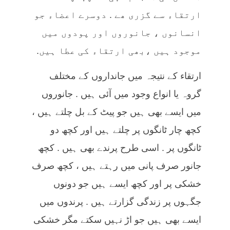
ارتقاء سے گزری ھے . دوسرے اعضاء جو
انسانوں ، جانوروں اور پودوں میں
موجود ہیں ،بھی ارتقاء کی عطا ہیں.
ارتقاء کے نتیجہ میں جانداروں کے مختلف
گروہ یا انواع وجود میں آئی ہیں . جانوروں
میں ایسے بھی ہیں جو پیٹ کے بل چلتے ہیں ،
کچھ چار ٹانگوں پر چلتے ہیں اور کچھ دو
ٹانگوں پر . اسی طرح پرندے بھی ہیں . کچھ
جانور صرف پانی میں رہتے ہیں ، کچھ صرف
خشکی پر اور کچھ ایسے ہیں جو دونوں
جگہوں پر زندگی گزارتے ہیں . پرندوں میں
ایسے بھی ہیں جو اڑ نہیں سکتے مگر خشکی