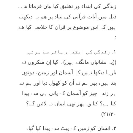
زندگی کی ابتداء ور تخلیق کیا بیان فرماتا ھے .
ذیل میں آیات قرآنی کی بنیاد پر ھم یہ دیکھتے
ہیں کہ اس موضوع پر قرآن کا خلاصہ کیا ھے
:
١. زندگی کی ابتداء پانی سے ہوئی.
((یہ نشانیاں مانگتے ہیں)۔ کیا اِن منکروں نے
بارہا دیکھا نہیں کہ آسمان اور زمین، دونوں
بند ہیں، پھر ہم نے اُن کو کھول دیا اور ہم نے
ہر زندہ چیز کو آسمان کے پانی ہی سے پیدا
کیا ہے؟ کیا وہ پھر بھی ایمان نہ لائیں گے؟
٢١/٣٠)
٢. انسان کو زمیں کے پیٹ سے پیدا کیا گیا.