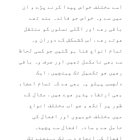
اسے مختلف خواص پیدا کرنے پڑے ، ان
میں سے وہ خواص جو فائدہ مند تھے
باقی رھے اور اگلی نسلوں کو منتقل
ھوتے رھے . اس کشمکش کے دوران وہ
تمام انواع فنا ہو گئیں جو کسی لحاظ
سے بھی نامکمل تھیں اور صرف وہ باقی
رھیں جو تکمیل تک پہنچیں . ایک
دلچسب پہلو یہ بھی ھے کہ تمام اعضاء
بھی ارتقاء پذیر ھوے ھیں . مثال کے
طور پر آنکھ ، جو اب مختلف انواع
میں مختلف خوبیوں اور افعال کی
حامل ھے ، سادہ افعال سے پچیدہ
افعال کی انجام دہی تک پہنچنے تک