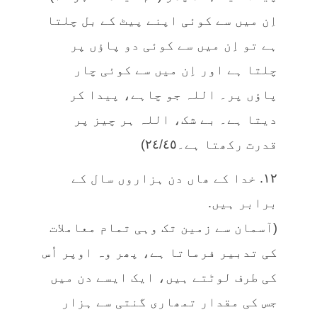
اِن میں سے کوئی اپنے پیٹ کے بل چلتا
ہے تو اِن میں سے کوئی دو پاؤں پر
چلتا ہے اور اِن میں سے کوئی چار
پاؤں پر۔ اللہ جو چاہے، پیدا کر
دیتا ہے۔ بے شک، اللہ ہر چیز پر
قدرت رکھتا ہے۔٢٤/٤٥)
١٢. خدا کے ھاں دن ہزاروں سال کے
برابر ہیں.
(آسمان سے زمین تک وہی تمام معاملات
کی تدبیر فرماتا ہے، پھر وہ اوپر اُس
کی طرف لوٹتے ہیں، ایک ایسے دن میں
جس کی مقدار تمھاری گنتی سے ہزار