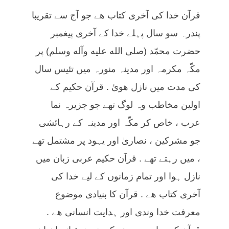
قرآن خدا کی آخری کتاب ھے جو آج سے تقریبا
پندرہ سو سال پہلے خدا کے آخری پیغمبر
حضرت محمّد (صلى الله عليه وآله وسلم) پر
مکّہ مکرمہ اور مدینہ منورہ میں تئیس سال
کی مدت میں نازل هوئ . قرآن حکیم کے
اولین مخاطب وہ لوگ تھے جو جزیرہ نما
عرب ، خاص کر مکّہ اور مدینہ کے رہائشی
جو مشرکین ، نصاریٰ اور یہود پر مشتمل تھے
، میں رہتے تھے . قرآن حکیم عربی زبان میں
نازل ہوا اور تمام زمانوں کے لیے خدا کی
آخری کتاب ھے . قرآن کا بنیادی موضوع
معرفت خدا وندی اور ہدایت انسانی ھے .