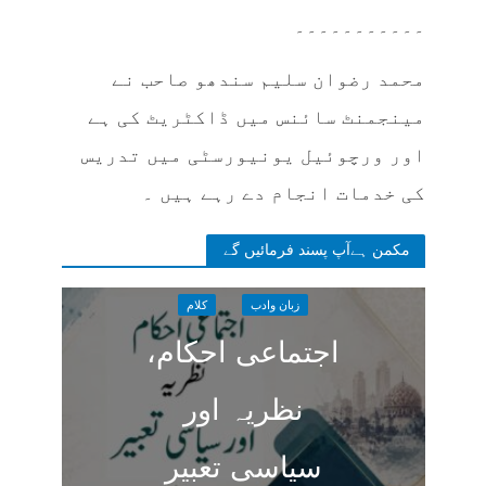
۔۔۔۔۔۔۔۔۔۔۔
محمد رضوان سلیم سندھو صاحب نے
مینجمنٹ سائنس میں ڈاکٹریٹ کی ہے
اور ورچوئیل یونیورسٹی میں تدریس
کی خدمات انجام دے رہے ہیں ۔
مکمن ہےآپ پسند فرمائیں گے
زبان وادب
کلام
اجتماعی احکام،
نظریہ اور
سیاسی تعبیر