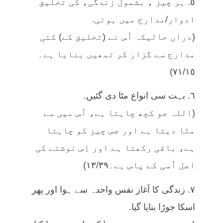
٥. ہر چیز ، بشمول زندگی، کی تخلیق
ادوار/مدارج میں ہوئی.
(دراں حالیکہ اُس نے (تخلیق کے) کئی
مدارج سے گزار کر تمھیں بنایا ہے۔
٧١/١٥)
٦. بہت سی انواع مٹا دی گئیں.
(اللہ جو کچھ چاہتا ہے، اُس میں سے
مٹا دیتا ہے اور جس چیز کو چاہتا
ہے، باقی رکھتا ہے اور اِس نوشتے کی
اصل اُسی کے پاس ہے۔١٣/٣٩)
٧. زندگی کا آغاز نفس واحدہ سے ہوا اور پھر
اسکا جوڑا بنایا گیا.