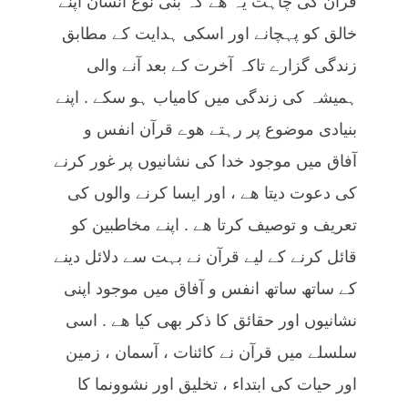
قرآن کی چاہت یہ ھے کہ بنی نوع انسان اپنے
خالق کو پہچانے اور اسکی ہدایت کے مطابق
زندگی گزارے تاکہ آخرت کے بعد آنے والی
ہمیشہ کی زندگی میں کامیاب ہو سکے . اپنے
بنیادی موضوع پر رہتے ھوے قرآن انفس و
آفاق میں موجود خدا کی نشانیوں پر غور کرنے
کی دعوت دیتا ھے ، اور ایسا کرنے والوں کی
تعریف و توصیف کرتا ھے . اپنے مخاطبین کو
قائل کرنے کے لیے قرآن نے بہت سے دلائل دینے
کے ساتھ ساتھ انفس و آفاق میں موجود اپنی
نشانیوں اور حقائق کا ذکر بھی کیا ھے . اسی
سلسلے میں قرآن نے کائنات ، آسمان ، زمین
اور حیات کی ابتداء ، تخلیق اور نشوونما کا