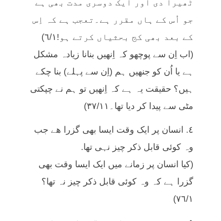
ٹھیرا دی اور ایک دوسری مدت بھی ہے
جو اُس کے ہاں مقرر ہے۔تعجب ہے کہ اِس
کے بعد بھی کج بحثیاں کرتے ہو!٦/١)
(اب اِن سے پوچھو کہ اِنھیں بنانا زیادہ مشکل
ہے یا اُن کو جنھیں ہم (اِن سے پہلے) بنا چکے
ہیں؟ حقیقت یہ ہے کہ اِنھیں تو ہم نے چپکتی
مٹی سے پیدا کر دیا تھا۔٣٧/١١)
٤. انسان پر ایک وقت ایسا بھی گزرا ھے جب
وہ کوئی قابل ذکر چیز نہی تھا.
(کیا انسان پر زمانے میں ایک ایسا وقت بھی
گزرا ہے کہ وہ کوئی قابل ذکر چیز نہ تھا؟
٧٦/١)