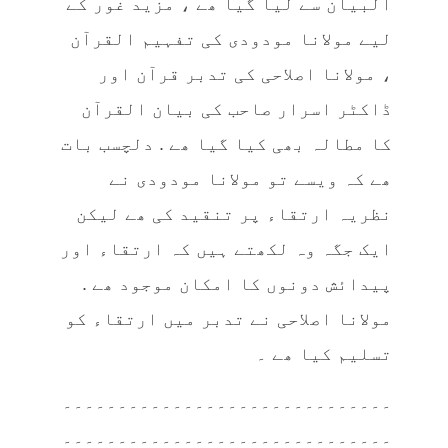
البیان سے لیا گیا ھے ، مزید غور کے
لیے مولانا مودودی کی تفہیم القرآن
، مولانا اصلاحی کی تدبر قرآن اور
ڈاکٹر اسرار صاحب کی بیان القرآن
کا مطالہ بھی کیا گیا ھے . دلچسب بات
ھے کہ ویسے تو مولانا مودودی نے
نظریہ ارتقاء پر تنقید کی ھے لیکن
ایک جگہ وہ لکھتے ہیں کہ ارتقاء اور
پیدائش دونوں کا امکان موجود ھے .
مولانا اصلاحی نے تدبر میں ارتقاء کو
تسلیم کیا ھے ۔
۔۔۔۔۔۔۔۔۔۔۔۔۔۔۔۔۔۔۔۔۔۔۔۔۔۔۔۔۔۔
۔۔۔۔۔۔۔۔۔۔۔۔۔۔۔۔۔۔۔۔۔۔۔۔۔۔۔۔۔۔