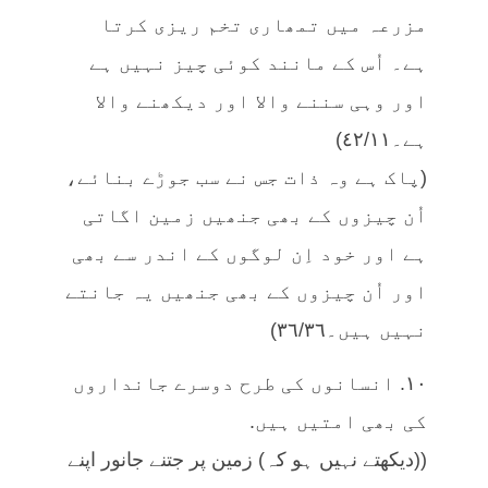
مزرعہ میں تمھاری تخم ریزی کرتا
ہے۔ اُس کے مانند کوئی چیز نہیں ہے
اور وہی سننے والا اور دیکھنے والا
ہے۔٤٢/١١)
(پاک ہے وہ ذات جس نے سب جوڑے بنائے،
اُن چیزوں کے بھی جنھیں زمین اگاتی
ہے اور خود اِن لوگوں کے اندر سے بھی
اور اُن چیزوں کے بھی جنھیں یہ جانتے
نہیں ہیں۔٣٦/٣٦)
١٠. انسانوں کی طرح دوسرے جانداروں
کی بھی امتیں ہیں.
((دیکھتے نہیں ہو کہ) زمین پر جتنے جانور اپنے