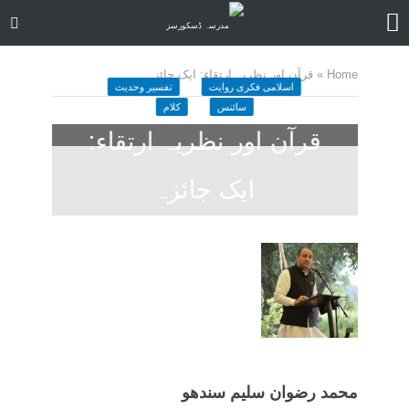
Home
»
قرآن اور نظریہ ارتقاء: ایک جائزہ
اسلامی فکری روایت
تفسیر وحدیث
سائنس
کلام
قرآن اور نظریہ ارتقاء:
ایک جائزہ
October 3, 2023
کمنت کیجے
56 منٹ چاہیں
محمد رضوان سلیم سندھو