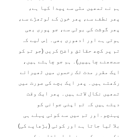
ہم نے تمھیں مٹی سے پیدا کیا ہے،
پھر نطفے سے، پھر خون کے لوتھڑے سے،
پھر گوشت کی بوٹی سے، جو پوری بھی
ہوتی ہے اور ادھوری بھی۔ اِس لیے کہ
تم پر کچھ حقائق واضح کریں (جو تم کو
سمجھنے چاہییں)۔ ہم جو چاہتے ہیں،
ایک مقرر مدت تک رحموں میں ٹھیرائے
رکھتے ہیں۔ پھر ایک بچے کی صورت میں
تمھیں نکال لاتے ہیں۔ پھر ایک وقت
دیتے ہیں کہ تم اپنی جوانی کو
پہنچو۔اور تم میں سے کوئی پہلے ہی
بلا لیا جاتا ہے اور کوئی (بڑھاپے کی)
نکمی عمر کو پہنچایا جاتا ہے کہ وہ