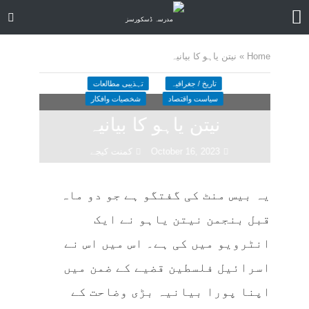
Home
»
نیتن یاہو کا بیانیہ
تاریخ / جغرافیہ
تہذیبی مطالعات
سیاست واقتصاد
شخصیات وافکار
نیتن یاہو کا بیانیہ
October 16, 2023
کمنت کیجے
17 منٹ چاہیں
یہ بیس منٹ کی گفتگو ہے جو دو ماہ
قبل بنجمن نیتن یاہو نے ایک
انٹرویو میں کی ہے۔ اس میں اس نے
اسرائیل فلسطین قضیے کے ضمن میں
اپنا پورا بیانیہ بڑی وضاحت کے