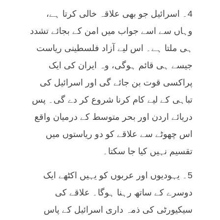
4۔ اسرائیل جو بھی علاقہ خالی کرتا ہے،
وہاں سے اسے جواب میں امن کے بجائے تشدد
ہی ملتا ہے۔ اس لیے آزاد فلسطینی ریاست
جیسے ہی قائم ہوگی، وہ ایران کی ایک
پراکسی قوت بن جائے گی اور اسرائیل کی
تباہی کے لیے کام کرنا شروع کر دے گی۔ پس
دریائے اردن اور بحر متوسط کے درمیان واقع
اس چھوٹے سے علاقے کو دو ریاستوں میں
تقسیم نہیں کیا جا سکتا۔
5۔ یہودیوں اور عربوں کو یہیں اکٹھے ایک
دوسرے کے ساتھ رہنا ہوگا۔ علاقے کی
سیکیورٹی کی ذمہ داری اسرائیل کے پاس