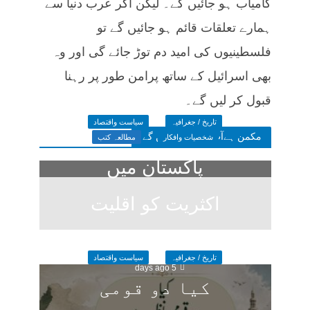
کامیاب ہو جائیں گے۔ لیکن اگر عرب دنیا سے
ہمارے تعلقات قائم ہو جائیں گے تو
فلسطینیوں کی امید دم توڑ جائے گی اور وہ
بھی اسرائیل کے ساتھ پرامن طور پر رہنا
قبول کر لیں گے۔
تاریخ / جغرافیہ
سیاست واقتصاد
مکمن ہےآپ پسند فرمائیں گے
شخصیات وافکار
مطالعہ کتب
پاکستان میں
اکثریت کو اقلیت
کا خوف
تاریخ / جغرافیہ
سیاست واقتصاد
5 days ago
کیا دو قومی