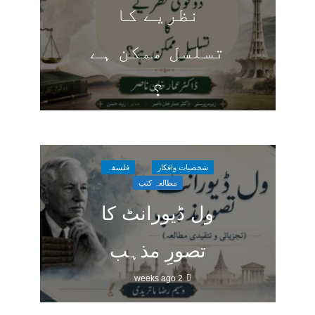
نظریے کا
تسلسل ممکن ہے
؟
5 days ago
شخصیات وافکار
فلسفہ
مطالعہ کتب
ول ڈیورانٹ کا
تصورِ مذہب
2 weeks ago