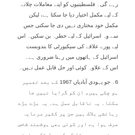
رہے گی۔ فلسطینیوں کو اپنے معاملات چلانے
کے لیے مکمل اختیار دیا جا سکتا ہے، لیکن
مکمل خود مختاری نہیں دی جا سکتی جس
سے وہ اسرائیل کے لیے خطرہ بن سکیں۔ اس
لیے پورے علاقے کی سیکیورٹی کا بندوبست
اسرائیل کے ہاتھوں میں رہنا ضروری ہے۔
اس کے علاوہ کوئی اور حل قابل عمل نہیں۔
6۔ جو یہودی آبادیاں 1967 کے بعد تعمیر
ہو چکی ہیں، ان کو گرایا نہیں جا
سکتا۔ یہ ناقابل عمل ہے۔ یہ بڑے بڑے
رہائشی بلاک ہیں جن پر کثیر سرمایہ
صرف ہوا ہے اور کوئی بھی ہوشمند شخص
یہ نہیں سمجھتا کہ کسی حل تک پہنچنے