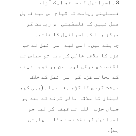
3۔ اسرائیل کے ساتھ ایک آزاد
فلسطینی ریاست کا قیام اس لیے قابل
عمل نہیں کہ فلسطینی اس ریاست کو
مرکز بنا کر اسرائیل کا خاتمہ
چاہتے ہیں۔ اسی لیے اسرائیل نے جب
غزہ کا علاقہ خالی کر دیا تو حماس نے
اقتصادی ترقی اور امن پر توجہ دینے
کے بجائے غزہ کو اسرائیل کے خلاف
دہشت گردی کا گڑھ بنا دیا۔ (یہی کچھ
لبنان کا علاقہ خالی کرنے کے بعد ہوا
جہاں حزب اللہ نے قبضہ کر لیا جو
اسرائیل کو نقشے سے مٹانا چاہتی
ہے)۔