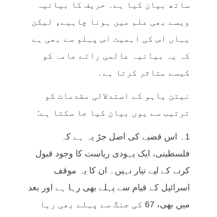
ساتھ بیان کیا ہے۔ حریف کا بیانیہ
ویسے بھی علم میں ہونا چاہیے، لیکن
یہاں اس کی اہمیت اس پہلو سے بھی ہے
کہ یہ بیانیہ عالمی رائے عامہ کو
کیسے متاثر کرتا ہے۔
نیتن یاہو کے استدلالی مقدمات کو
ترتیب سے یوں بیان کیا جا سکتا ہے:
1۔ اس قضیے کی اصل جڑ یہ ہے کہ
فلسطینی، ایک یہودی ریاست کا وجود قبول
کرنے کے لیے تیار نہیں۔ ان کا یہ موقف
اسرائیل کے قیام سے پہلے بھی رہا ہے اور بعد
میں بھی، 67 کی جنگ سے پہلے بھی رہا