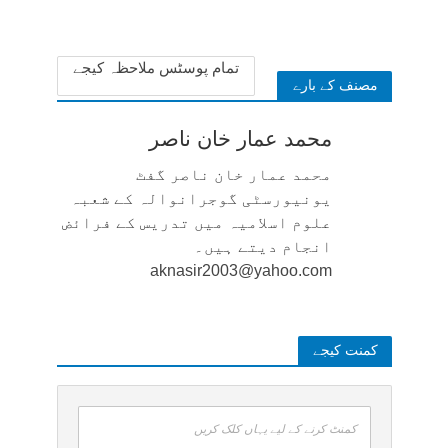
تمام پوسٹس ملاحظہ کیجے
مصنف کے بارے
محمد عمار خان ناصر
محمد عمار خان ناصر گفٹ
یونیورسٹی گوجرانوالہ کے شعبہ
علوم اسلامیہ میں تدریس کے فرائض
انجام دیتے ہیں۔
aknasir2003@yahoo.com
کمنت کیجے
کمنٹ کرنے کے لیے یہاں کلک کریں