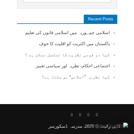
Recent Posts
اسلامی جمہوریہ میں اسلامی قانون کی تعلیم
پاکستان میں اکثریت کو اقلیت کا خوف
کیا دو قومی نظریے کا تسلسل ممکن ہے ؟
اجتماعی احکام، نظریہ اور سیاسی تعبیر
کیا نظریہ ”اسلامی“ ہو سکتا ہے؟
کاپی رائیٹ © 2026. مدرسہ ڈسکورسز