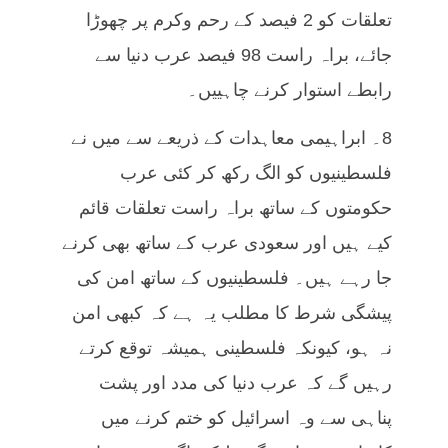
تعلقات کو 2 فیصد کے رحم وکرم پر چھوڑا
جائے، براہ راست 98 فیصد عرب دنیا سے
رابطے استوار کرنے چاہییں۔
8۔ ابراہیمی معاہدات کے ذریعے سے میں نے
فلسطینیوں کو الگ رکھ کر کئی عرب
حکومتوں کے ساتھ براہ راست تعلقات قائم
کیے ہیں اور سعودی عرب کے ساتھ بھی کرنے
جا رہے ہیں۔ فلسطینیوں کے ساتھ امن کی
پیشگی شرط کا مطلب یہ ہے کہ کبھی امن
نہ ہو، کیونکہ فلسطینی ہمیشہ توقع کرتے
رہیں گے کہ عرب دنیا کی مدد اور پشت
پناہی سے وہ اسرائیل کو ختم کرنے میں