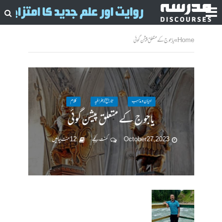
Home
»
یاجوج کے متعلق پیشن گوئی
ادیان ومذاہب
تاریخ / جغرافیہ
کلام
یاجوج کے متعلق پیشن گوئی
October 27, 2023
کمنت کیجے
12 منٹ چاہیں