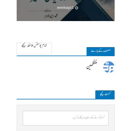
1 week ago
تمام پوسٹس ملاحظہ کیجے
مصنف کے بارے
منتظمین
کمنت کیجے
کمنٹ کرنے کے لیے یہاں کلک کریں