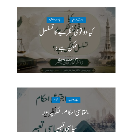
تاریخ / جغرافیہ
سیاست واقتصاد
کیا دو قومی نظریے کا تسلسل
ممکن ہے ؟
4 days ago
زبان وادب
کلام
اجتماعی احکام، نظریہ اور
سیاسی تعبیر