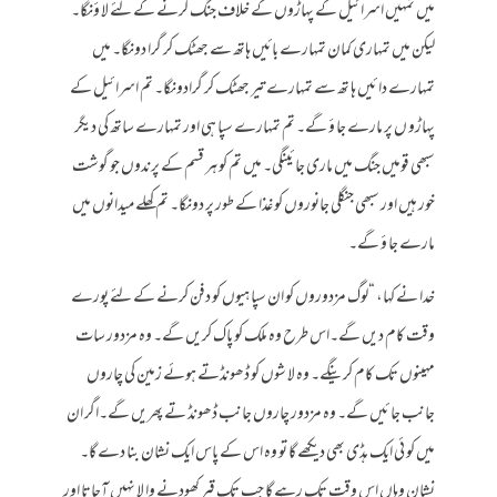
میں تمہیں اسرائیل کے پہاڑوں کے خلاف جنگ کرنے کے لئے لا ؤنگا۔
لیکن میں تمہاری کمان تمہارے بائیں ہاتھ سے جھٹک کر گرا دونگا۔ میں
تمہارے دا ئیں ہا تھ سے تمہارے تیر جھٹک کر گرادونگا۔ تم اسرائیل کے
پہاڑو ں پر مارے جا ؤ گے۔ تم تمہارے سپا ہی اور تمہارے ساتھ کی دیگر
سبھی قومیں جنگ میں ماری جا ئینگی۔ میں تم کو ہر قسم کے پرندوں جو گوشت
خور ہیں اور سبھی جنگلی جانوروں کو غذا کے طور پر دونگا۔ تم کھلے میدانوں میں
مارے جا ؤ گے۔
خدا نے کہا، “لوگ مزدوروں کو ان سپا ہیوں کو دفن کرنے کے لئے پورے
وقت کام دیں گے۔اس طرح وہ ملک کو پاک کریں گے۔ وہ مزدور سات
مہینوں تک کام کرینگے۔ وہ لا شوں کو ڈھونڈتے ہوئے زمین کی چاروں
جانب جا ئیں گے۔ وہ مزدور چاروں جانب ڈھونڈ تے پھریں گے۔اگر ان
میں کو ئی ایک ہڈی بھی دیکھے گا تو وہ اس کے پاس ایک نشان بنا دے گا۔
نشان وہاں اس وقت تک رہے گا جب تک قبر کھودنے وا لا نہیں آجاتا اور