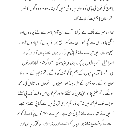
یا جوج کی فوج کی ہڈی کو وادی میں دفن نہیں کر دیتا۔ وہ مردہ لوگوں کا شہر
(قبرستان ) جمعیت کہلائے گا۔
خداوند میرے مالک نے یہ کہا، “اے ابن آدم! میرے لئے پرندوں اور
جنگلی جانوروں سے کچھ کہو۔ان سے کہو، جمع ہو جاؤ! یہاں آؤ! چاروں طرف
جمع ہو جاؤ۔ میں تیرے لئے قربانی تیار کر رہا ہوں اسلئے یہاں آؤ اور کھاؤ۔
اسرائیل کے پہاڑوں پر ایک بڑی قربانی ہو گی۔ آؤ! گوشت کھاؤ اور خون
پیو۔ تم طاقتور سپاہیوں کے جسم کا گوشت کھاؤگے۔ تم زمین کے امراء کا
خٰون پیو گے۔ وہ بسن کے فربہ مینڈھو، بھیڑوں، بکروں اور بیلوں کی مانند
ہونگے۔ تم جتنی چا ہو اتنی چربی کھا سکتے ہو اور تم خون اس وقت تک پی سکتے
ہو جب تک تم نشہ میں نہ آجا ؤ۔ تم میری قربانی میں سے کھا پی سکتے ہو جسے
کہ میں نے تمہا رے لئے قربانی دی ہے۔ میرے دستر خوان پر کھانے کو تم
بہت سا گوشت پا سکتے ہو۔ وہاں گھو ڑے اور رتھ سوار۔ طاقتور سپا ہی اور