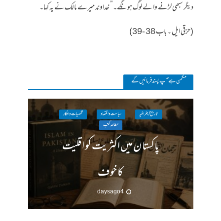
دیگر سبھی لڑنے وا لے لوگ ہونگے۔” خداوند میرے مالک نے یہ کہا۔
(حزقی ایل ۔ باب 38 -39)
مکمن ہےآپ پسند فرمائیں گے
تاریخ / جغرافیہ
سیاست واقتصاد
شخصیات وافکار
مطالعہ کتب
پاکستان میں اکثریت کو اقلیت
کا خوف
4 days ago