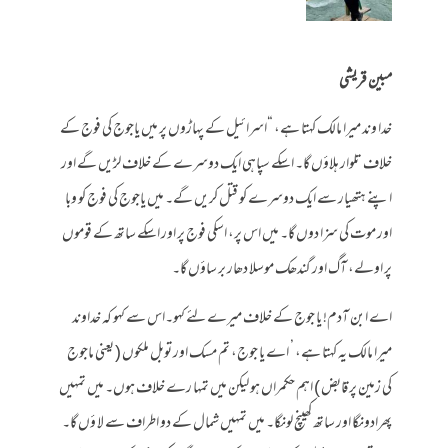
مبین قریشی
خدا وند میرا مالک کہتا ہے، “اسرائیل کے پہاڑوں پر میں یاجوج کی فوج کے
خلاف تلوار ہلاؤں گا۔ اسکے سپاہی ایک دوسرے کے خلاف لڑیں گے اور
اپنے ہتھیار سے ایک دوسرے کو قتل کریں گے۔ میں یاجوج کی فوج کو وبا
اور موت کی سزا دوں گا۔ میں اس پر، اسکی فوج پر اور اسکے ساتھ کے قوموں
پر اولے، آگ اور گندھک موسلا دھار بر ساؤں گا۔
اے ابن آدم! یا جوج کے خلاف میرے لئے کہو۔اس سے کہو کہ خداوند
میرا مالک یہ کہتا ہے، ’ اے یا جوج، تم مسک اور توبل ملکوں ( یعنی ماجوج
کی زمین پر قابض ) اہم حکمراں ہو لیکن میں تمہا رے خلاف ہوں۔ میں تمہیں
پھرادونگا اور ساتھ کھینچ لونگا۔ میں تمہیں شمال کے دو اطراف سے لا ؤں گا۔