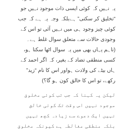
یہ نہیں کہ کوئی ایسی ذات موجود نہیں جو
“تخلیق کر سکتی” ہےبلکہ وجہ یہ ہے کہ جب
کوئی چیز وجود ہی میں نہیں آئی تو اس کے
وجودی حالات سے متعلق سوال غلط ہے۔
(تاہم یہاں بھی میں یہ سوال اٹھا سکتا ہو،
کسی منطقی تضاد کے بغیر، کہ اگر احمد کے
ہاں بیٹے کی ولادت ہواور اس کا نام “زید”
رکھے، تو اس کا خالق کون ہو گا؟)
لیکن یہ کہنا کہ جب تب کوئی مخلوق
موجود نہیں اس وقت تک کوئی خالق
نہیں ایک دعوے سے زیادہ کچھ نہیں
بلکہ منطقی مغالطہ ہے کیونکہ مخلوق