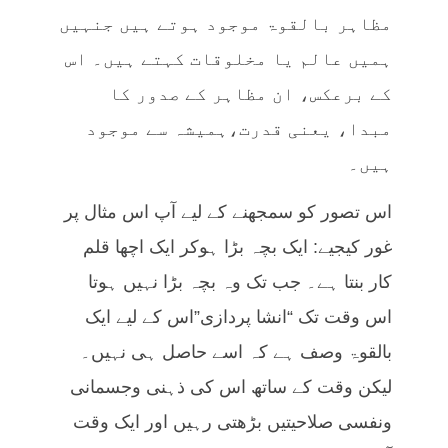
مظاہر بالقوۃ موجود ہوتے ہیں جنہیں
ہمیں عالم یا مخلوقات کہتے ہیں۔ اس
کے برعکس، ان مظاہر کے صدور کا
مبدا، یعنی قدرت،ہمیشہ سے موجود
ہیں۔
اس تصور کو سمجھنے کے لیے آپ اس مثال پر
غور کیجیے: ایک بچہ بڑا ہوکر ایک اچھا قلم
کار بنتا ہے۔ جب تک وہ بچہ بڑا نہیں ہوتا
اس وقت تک “انشا پردازی”اس کے لیے ایک
بالقوۃ وصف ہے کہ اسے حاصل ہی نہیں۔
لیکن وقت کے ساتھ اس کی ذہنی وجسمانی
ونفسی صلاحیتیں بڑھتی رہیں اور ایک وقت