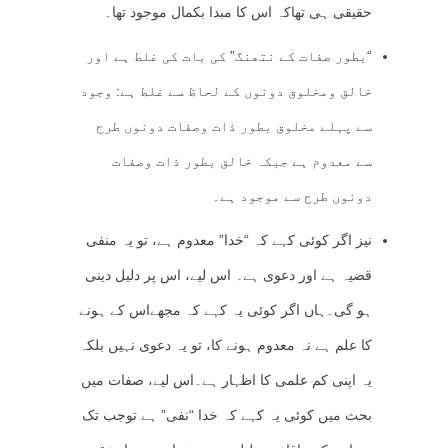
حقیقی ہی تھاکہ اس کا مبدا بکمال موجود تھا۔
“بطور صفات کے نتھنگ” کی بات کی غلط ہے اور
خالق ومخلوق دونوں کے لحاظ سے غلط ہے: وجود
سے پہلے مخلوق بطور ذات وصفات دونوں طرح
سے معدوم ہے جبکہ خالق بطور ذات وصفات
دونوں طرح سے موجود ہے۔
نیز اگر کوئی کہے کہ “خدا” معدوم ہے، تو یہ منفی
قضیہ ہے اور دعوی ہے۔ اس لیے، اس پر دلیل دینی
ہو گی۔ہاں اگر کوئی یہ کہے کہ مجھےاس کے ہونے
کا علم ہے نہ معدوم ہونے کا، تو یہ دعوی نہیں بلکہ
یہ اپنی کم علمی کا اظہار ہے۔اس لیے، صفات میں
بحث میں کوئی یہ کہے کہ خدا “نفی” ہے توجب تک