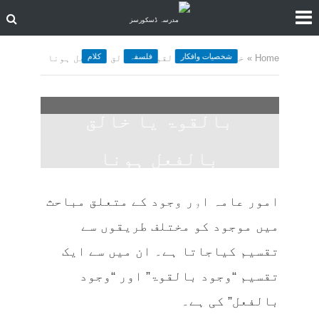
شخصیات وافکار
فلسفہ
کلام
Home
»
خدا کا خالق بالقوۃ یا خالق بالفعل ہونا
خدا کا خالق
بالقوۃ یا خالق
بالفعل ہونا
December 4, 2023
کمنت کیجے
امور عامہ اور وجود کے متعلق مباحث
39 منٹ چاہیں
میں موجود کو مختلف طریقوں سے
تقسیم کیاجاتا ہے۔ ان میں سے ایک
تقسیم “وجود بالقوۃ” اور “وجود
بالفعل” کی ہے۔