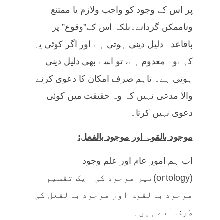
پر اس کے وجود کو واجب ولازم یا ممتنع
وناممکن گردانے۔بلکہ اس کے”وقوع” پر
باقاعدہ دلیل دینی ہوتی ہے اور اگر کوئی یہ
کہےوہ معدوم ہے، تو اسے بھی دلیل دینی
ہوتی ہے۔ تاہم صرف امکان کا دعوی کرنے
والا مدعی نہیں کہ وہ حقیقت میں کوئی
دعوی نہیں کرتا۔
موجود بالقوۃ اور موجود بالفعل:
اب ہم امور عام اور علم وجود
(ontology)میں موجود کی ایک تقسیم
موجود بالقوۃ اور موجود بالفعل کی
طرف آتے ہیں۔