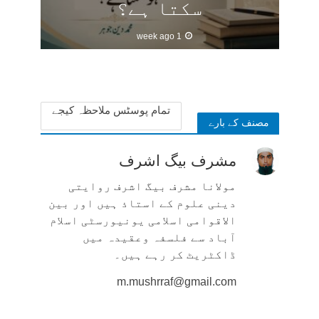
سکتا ہے؟
1 week ago
تمام پوسٹس ملاحظہ کیجے
مصنف کے بارے
مشرف بیگ اشرف
مولانا مشرف بیگ اشرف روایتی
دینی علوم کے استاذ ہیں اور بین
الاقوامی اسلامی یونیورسٹی اسلام
آباد سے فلسفہ وعقیدہ میں
ڈاکٹریٹ کر رہے ہیں۔
m.mushrraf@gmail.com