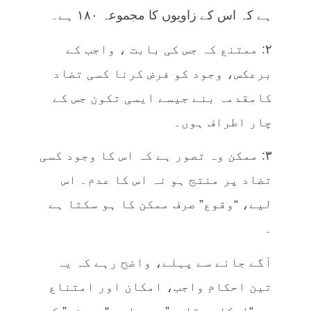
ہے کہ اس کے زاویوں کا مجموعہ ۱۸۰ ہے۔
۲: ممتنع کہ جس کی بابت ، واجب کے
برعکس، وجود کو فرض کرنا کسی تضاد
کامقدمہ بنے جیسے ایسی تکون جس کے
چار اطراف ہوں۔
۳: ممکن وہ تصور ہے کہ اس کا وجود کسی
تضاد پر منتج ہو نہ اس کا عدم۔ اس
لیے، “وقوع” صرف ممکن کا ہو سکتا ہے
۔
آگے جانے سے پہلے، واضح رہے کہ یہ
تین احکام واجب، امکان اور امتناع
یہ “احکام عقلیہ” ہیں اور “معرفت” کے