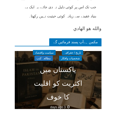
جب تک اس پر کوئی دلیل نہ دی جائے، یہ ایک بے
بنیاد عقیدے سے زیادہ کوئی حیثیت نہیں رکھتا۔
والله هو الهادي
مکمن ہےآپ پسند فرمائیں گے
تاریخ / جغرافیہ
سیاست واقتصاد
شخصیات وافکار
مطالعہ کتب
پاکستان میں
اکثریت کو اقلیت
کا خوف
3 days ago