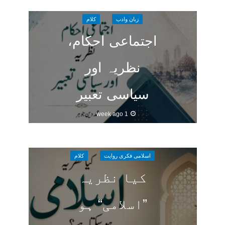
زبان وادب
کلام
اجتماعی احکام،
نظریہ اور
سیاسی تعبیر
1 week ago
اسلامی فکری روایت
کلام
کیا نظریہ
”اسلامی“ ہو