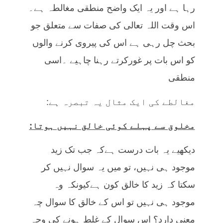
رہا ہے اور یہ ایک واضح منطقی مغالطہ ہے۔
اس وقت اللہ تعالی کی صفات سے متعلق جو
بحث چل رہی ہے اس کی پیروی کرنے والوں
کو اس بات پر غورکرتے رہنا چاہیے ۔اسی
منطقی
مغالطے کی ایک مثال یہ تبصرہ ہے:
مخلوق سے پہلے کوئی خالق نہیں ہوتا:
دیکھیے یہ بات درست ہےکہ جب تک زید
موجود ہی نہیں، تو میں یہ سوال نہیں کر
سکتا کہ زید کا خالق کون ہےکیونکہ وہ
موجود ہی نہیں تو اس کے خالق کا سوال چہ
معنی دارد؟ اس سوال کے غلط ہونے کی وجہ