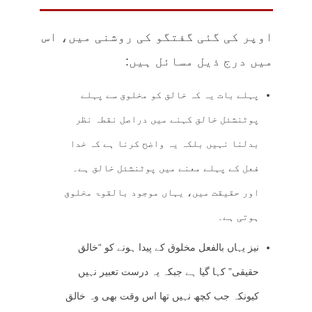
اوپر کی گئی گفتگو کی روشنی میں، اس
میں درج ذیل مسائل ہیں:
پہلے بات یہ کہ خالق کو مخلوق سے پہلے
پوٹنشئل خالق کہنے میں دراصل نقطہ نظر
بدلنا نہیں بلکہ یہ واضح کرنا ہے کہ خدا
فعل کے پہلے معنے میں پوٹنشئل خالق ہے۔
اور حقیقت میں، یہاں موجود بالقوۃ مخلوق
ہوتی ہے۔
نیز یہاں بالفعل مخلوق کے پیدا ہونے کو “خالق
حقیقی” کہا گیا ہے جبکہ یہ درست تعبیر نہیں
کیونکہ جب کچھ نہیں تھا اس وقت بھی وہ خالق