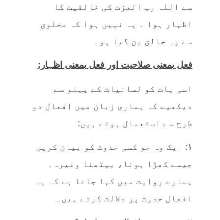
سے اللہ رب العزت کی خالقیت کا
اظہار ہوا ۔ یہ نہیں ہوا کہ مخلوق
سے وہ خالق بن گیا ہو۔
فعل بمعنی صلاحیت اور فعل بمعنی اظہار:
اسی بات کو لسانیات کے پہلو سے
دیکھیے کہ ہماری زبان میں افعال دو
طرح سے استعمال ہوتے ہیں:
۱: ایک وہ جو کسی حدوث کو بیان کریں
جیسے کھڑا ہونا، بیٹھنا وغیرہ۔
ہمارے روایت میں کہا جاتا ہے کہ یہ
افعال حدوث پر دلالت کرتے ہیں۔