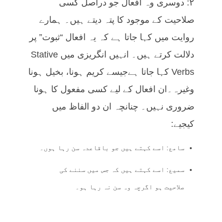
۲: دوسری وہ افعال جو دراصل کسی
صلاحیت کے موجود کا پتہ دیتے ہیں۔ ہمارے
روایت میں کہا جاتا ہے کہ یہ افعال “ثبوت” پر
دلالت کرتے ہیں۔ انہیں انگریزی میں Stative
Verbs کہا جاتا ہےجیسے کریم ہونا، بخیل ہونا
وغیرہ۔ان افعال کے لیے کسی مفعول کا ہونا
ضروری نہیں۔ چنانچہ ان دو الفاظ میں
کیجیے:
سامع: اسے کہتے ہیں جو باقاعدہ سن رہا ہوں۔
سمیع: اسے کہتے ہیں کہ جس میں سننے کی
صلاحیت ہو اگرچہ وہ سن نہ رہا ہو۔