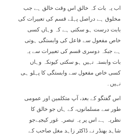
اب یہ بات کہ خالق اس وقت خالق ہے جب
مخلوق ہے دراصل پہلے قسم کی تعبیرات کی
بابت درست ہو سکتی ہے کہ وہاں کسی
خاص مفعول سے فاعل کی وابستگی ہوتی
ہے جبکہ دوسری قسم کی تعبیرات سے یہ
بات وابستہ نہیں ہو سکتی کیونکہ وہاں
کسی خاص مفعول سے وابستگی کا پہلو ہی
نہیں۔
اس گفتگو کے بعد، آپ متکلمین اور عمومی
طور سے مسلمانوں، کے ہاں جو خالق کا
نظریہ ہے اس پر یہ تبصرہ غور کیجیےجو
شاہد بھنڈر نے ڈاکٹر زاہد مغل صاحب کے