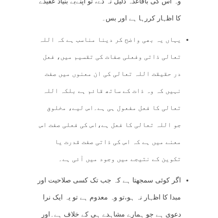
وہ اس کی باقاعدہ دلیل نہ دے، تو اپنےبے بنیاد عقیدے
کا اظہار کررہا ہے اور بس۔
یہاں یہ بھی واضح کر دینا مناسب ہے کہ اللہ
تعالی ذاتی وفعلی صفات کی تقسیم میں، فعل
در حقیقت اللہ تعالی کی ان معنوں میں صفت
نہیں کہ وہ ذات کے ساتھ قائم ہے بلکہ اللہ
تعالی کا فعل مفعول ہی ہے۔اس لیے، مخلوق
جو اللہ تعالی کا فعل ہے،اس کی فعلی صفت اس
معنے میں ہے کہ اس کی ذاتی صفت قدرت یا
تکوین کے نتیجے میں وجود میں آئی ہے۔
اگر کوئی سمجھتا ہے کہ جب تک کسی صلاحیت اور
مبدا کا اظہار نہ ہو،تو وہ معدوم ہے تو یہ ایک نرا
دعوی ہے جو ہمارے مشاہدے ہی کے خلاف ہے۔اور