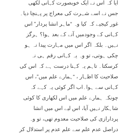
آیا کہ اس نے ایک خوبصورت کہانی لکھی
جس نے اسے شہرت کی معراج پر پہنچا دیا۔
غور کیجیے کہ کیا وہ “ماہر انشا پردار” اس
کہانی کے وجودمیں آنے کے بعد ہوا؟ ہرگز
نہیں۔ بلکہ اگر اس میں مہارت پیدا نہ ہو
چکی ہوتی، تو وہ یہ کہانی رقم ہی نہ
کرسکتا۔ تاہم یہ کہنا درست ہے کہ اس کی
صلاحیت کا اظہار ، “ہمارے علم میں”، اس
کہانی سے ہوا۔اب اگر کوئی یہ کہے کہ
چونکہ ہمارے علم میں اس لکھاری کا کوئی
شاہکار نہیں آیا، اس لیے اس میں انشا
پردارازی کی صلاحیت معدوم تھی، تو وہ
دراصل عدم علم سے علم عدم پر استدلال کر