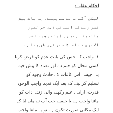
احکام عقلیہ:
لیکن آگے جانے سے پہلے، یہ بات پیش
نظر رہے کہ انسانی ذہن جو تصور
باندھتا ہے، وہ اپنے وجود نفس
الامری کے لحاظ سے، تین طرح کا ہے:
۱: واجب کہ جس کی بابت عدم کو فرض کرنا
کسی محال کو جنم دے اور تضاد کا پیش خیمہ
بنے جیسے اس کائنات کے حادث وجود کو
تسلیم کر لینے کے بعد ایک قدیم واجب الوجود
قدرت، ارادہ، علم رکھنے والی زندہ ذات کو
ماننا واجب ہے یا جیسے جب آپ نے مان لیا کہ
ایک مکانی صورت تکون ہے تو یہ ماننا واجب