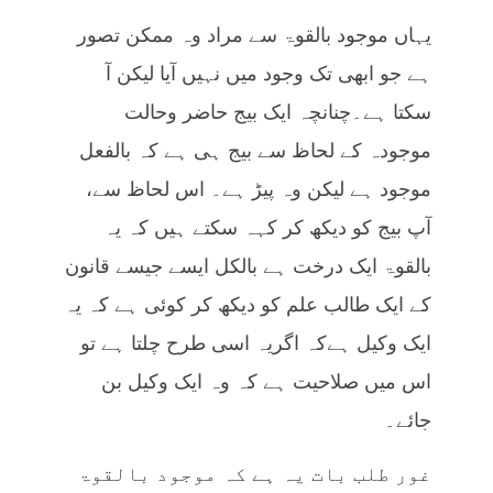
یہاں موجود بالقوۃ سے مراد وہ ممکن تصور
ہے جو ابھی تک وجود میں نہیں آیا لیکن آ
سکتا ہے۔چنانچہ ایک بیج حاضر وحالت
موجودہ کے لحاظ سے بیج ہی ہے کہ بالفعل
موجود ہے لیکن وہ پیڑ ہے۔ اس لحاظ سے،
آپ بیج کو دیکھ کر کہہ سکتے ہیں کہ یہ
بالقوۃ ایک درخت ہے بالکل ایسے جیسے قانون
کے ایک طالب علم کو دیکھ کر کوئی ہے کہ یہ
ایک وکیل ہےکہ اگریہ اسی طرح چلتا ہے تو
اس میں صلاحیت ہے کہ وہ ایک وکیل بن
جائے۔
غور طلب بات یہ ہے کہ موجود بالقوۃ