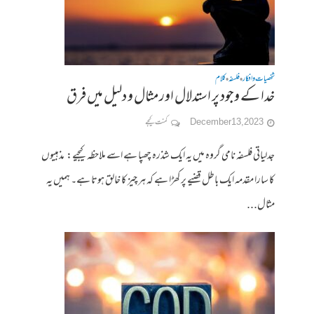
شخصیات وافکار
فلسفہ
کلام
•
•
خدا کے وجود پر استدلال اور مثال و دلیل میں فرق
December 13, 2023
کمنت کیجے
جدلیاتی فلسفہ نامی گروہ میں یہ ایک شذرہ چھپا ہے اسے ملاحظہ کیجیے: مذہبیوں
کا سارا مقدمہ ایک باطل قضیے پر کھڑا ہے کہ ہر چیز کا خالق ہوتا ہے۔ ہمیں یہ
مثال...