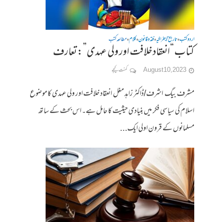
اردو کتب
تاریخ / جغرافیہ
فقہ وقانون
کلام
مطالعہ کتب
•
•
•
•
کتاب “انعقاد خلافت اور ولی عہدی”: تعارف
August 10, 2023
کمنت کیجے
مشرف بیگ اشرف/ڈاکٹر زاہد مغل انعقاد خلافت اور ولی عہدی کا موضوع
اسلام کی سیاسی فکر میں بنیادی حیثیت کا حامل ہے۔ اس بحث کے ساتھ
مسلمانوں کے قرون اولی ایک...