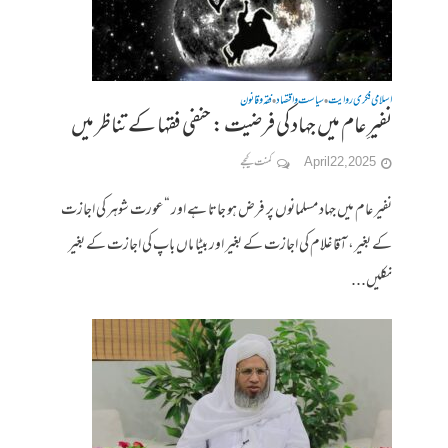
اسلامی فکری روایت
سیاست واقتصاد
فقہ وقانون
•
•
نفیرِعام میں جہاد کی فرضیت : حنفی فقہا کے تناظر میں
April 22, 2025
کمنت کیجے
نفیر عام میں جہاد مسلمانوں پر فرض ہو جاتا ہے اور “عورت شوہر کی اجازت
کے بغیر، آقا غلام کی اجازت کے بغیر اور بیٹا ماں باپ کی اجازت کے بغیر
نکلیں...