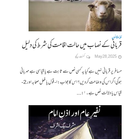
فقہ وقانون
قربانی کے نصاب میں حالت اقامت کی شرط کی دلیل
May 28, 2025
کمنت کیجے
مسافر پر قربانی نہیں ہے کیا یہ کسی نص سے ثابت ہے یا قیاسی ہے مہربانی
ہوگی اگر اس کی وضاحت کردیں؟ اس کا جواب: ا-قول یا فعل صحابہ اور 2-
قیاس یا دلالت نص ہے۔ ۱:...