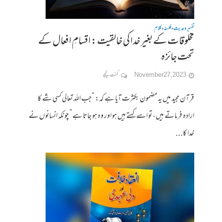
تفسیر وحدیث
فلسفہ
کلام
•
•
مخلوقات کے بغیر خدا کی خالقیت : اقسامِ افعال کے
تحت جائزہ
November 27, 2023
کمنت کیجے
قرآن مجید میں یہ مضمون بکثرت آیا ہے کہ: “جب اللہ تعالی کسی شے کا
ارادہ فرماتے ہیں، تو اسے کہتے ہیں ہو اور وہ ہو جاتا ہے” چونکہ انسانوں نے
خدا کا...