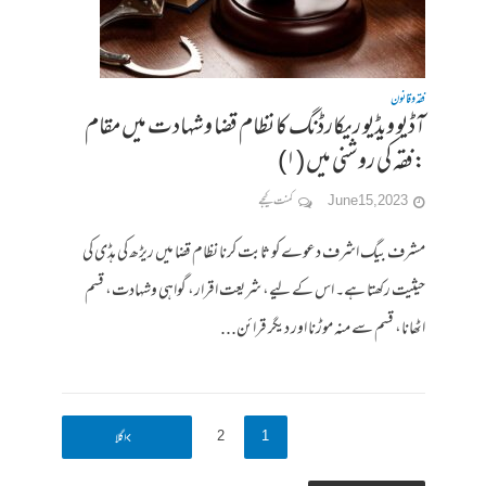
فقہ وقانون
آڈیو ویڈیو ریکارڈنگ کا نظام قضا وشہادت میں مقام
:فقہ کی روشنی میں (۱)
June 15, 2023
کمنت کیجے
مشرف بیگ اشرف دعوے کو ثابت کرنا نظام قضا میں ریڑھ کی ہڈی کی
حیثیت رکھتا ہے۔ اس کے لیے، شریعت اقرار، گواہی وشہادت، قسم
اٹھانا، قسم سے منہ موڑنا اور دیگر قرائن...
2
1
اگلا