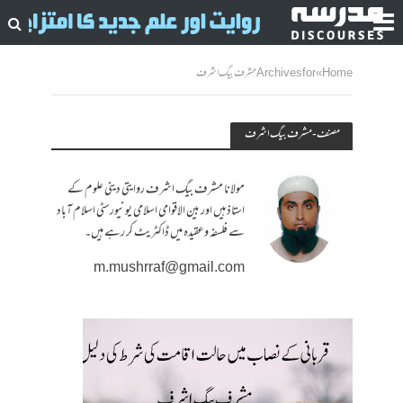
Home
»
Archives for مشرف بیگ اشرف
مصنف - مشرف بیگ اشرف
مولانا مشرف بیگ اشرف روایتی دینی علوم کے
استاذ ہیں اور بین الاقوامی اسلامی یونیورسٹی اسلام آباد
سے فلسفہ وعقیدہ میں ڈاکٹریٹ کر رہے ہیں۔
m.mushrraf@gmail.com