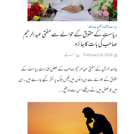
سیاست واقتصاد
شخصیات وافکار
•
ریاست کے حقوق کے حوالے سے مفتی عبد الرحیم
صاحب کی بات کا جائزہ
February 14, 2024
کمنت کیجے
جامعہ الرشید کے مفتی عبد الرحیم صاحب کے بعض شذرات ریاست کے
حقوق کے حوالے سے ان دنوں میں فیس بوک پر نشر کیے جا رہے ہیں۔ ان
میں جو بعض میں نے دیکھے اس سے واضح...