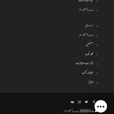
سیاست واقتصاد
مدرسہ ڈسکورسز
سرورق
مدرسہ ڈسکورسز
مصنفین
مجلہ تجدید
شذرات ومقالات
مطالعہ کتب
وڈیوز
کاپی رائیٹ © 2026. مدرسہ ڈسکورسز