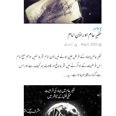
فقہ وقانون
نفیرِ عام اور اذنِ امام
May 5, 2025
کمنت کیجے
نفیر عام یا جہاد کے فرض عین ہونے میں اذن امام شرط نہیں تاہم منع امام
اس فرضیت کے ادا کرنے میں شرعا مانع ورکاوٹ بہر کیف ہے اور اس
سے گناہ ساقط ہو جاتا ہے۔ یہ...