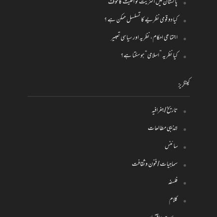
پاکستان میں اکثریت کو اقلیت کا خوف
کیا دو قومی نظریے کا تسلسل ممکن ہے ؟
اجتماعی احکام، نظریہ اور سیاسی تعبیر
کیا نظریہ ”اسلامی“ ہو سکتا ہے؟
کیٹگریز
تاریخ / جغرافیہ
تہذیبی مطالعات
سائنس
سماجیات / فنون وثقافت
فلسفہ
کلام