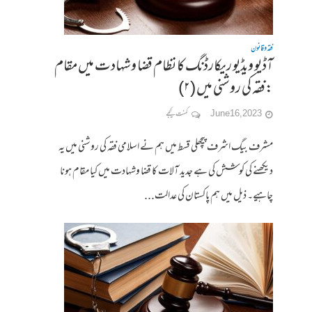
فقہ وقانون
آڈیو ویڈیو ریکارڈنگ کا نظام قضا وشہادت میں مقام
:فقہ کی روشنی میں (۲)
June 16, 2023
کمنت کیجے
مشرف بیگ اشرف پیچھلی قسط میں ہم نے اسلامی فقہ کی روشنی میں یہ
دیکھنے کی کوشش کی ہے جدید آلات کا قضا وشہادت میں کیا مقام ہونا
چاہیے۔ ذیل میں ہم پاکستان کی عدالت...