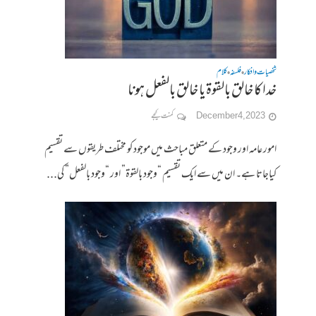
شخصیات وافکار
فلسفہ
کلام
•
•
خدا کا خالق بالقوۃ یا خالق بالفعل ہونا
December 4, 2023
کمنت کیجے
امور عامہ اور وجود کے متعلق مباحث میں موجود کو مختلف طریقوں سے تقسیم
کیاجاتا ہے۔ ان میں سے ایک تقسیم “وجود بالقوۃ” اور “وجود بالفعل” کی...