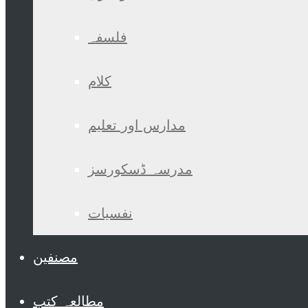
فلسفہ
کلام
مدارس اور تعلیم
مدرسہ ڈسکورسز
نفسیات
مصنفین
مطالعہ کتب