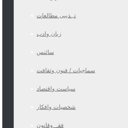
تہذیبی مطالعات
زبان وادب
سائنس
سماجیات / فنون وثقافت
سیاست واقتصاد
شخصیات وافکار
فقہ وقانون