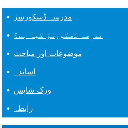
مدرسہ ڈسکورسز
مدرسہ ڈسکورسز کیا ہے؟
موضوعات اور مباحث
اساتذہ
ورک شاپس
رابطہ