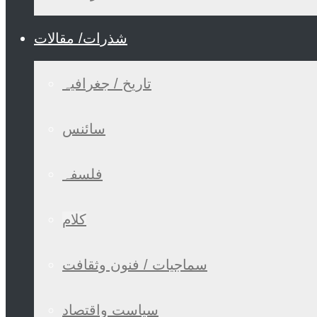
شذرات/ مقالات
تاریخ / جغرافیہ
سائنس
فلسفہ
کلام
سماجیات / فنون وثقافت
سیاست واقتصاد