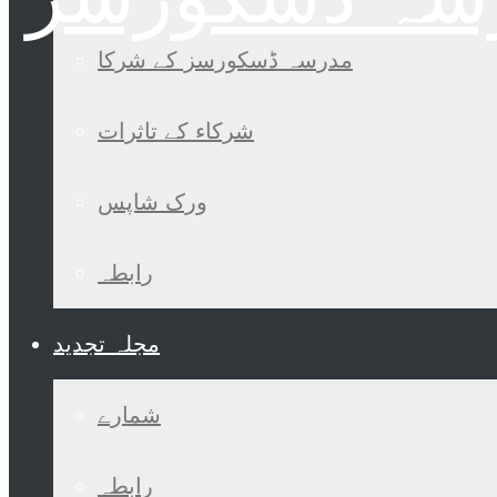
مدرسہ ڈسکورسز کے شرکا
شرکاء کے تاثرات
ورک شاپس
رابطہ
مجلہ تجدید
شمارے
رابطہ