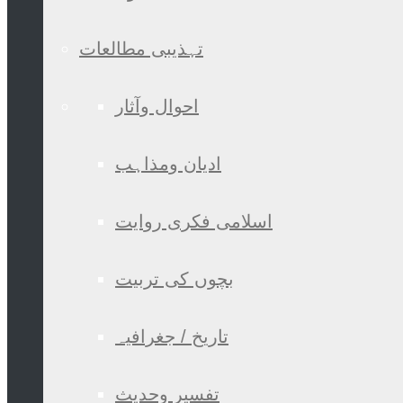
تہذیبی مطالعات
احوال وآثار
ادیان ومذاہب
اسلامی فکری روایت
بچوں کی تربیت
تاریخ / جغرافیہ
تفسیر وحدیث