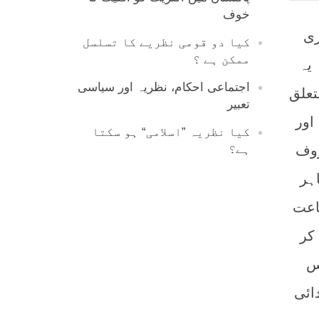
خوف
ری
کیا دو قومی نظریے کا تسلسل
ممکن ہے ؟
یہ
اجتماعی احکام، نظریہ اور سیاسی
تعلق
تعبیر
اور
کیا نظریہ ”اسلامی“ ہو سکتا
روف
ہے؟
ہر
اعت
کر
اس
ائی