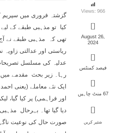
Views:
966
گزشتہ فروری میں سپریم کو
کیا تو مذہبی طبقے کے لیے
August 26,
تھی کہ مذہبی طبقے نے آج
2024
ریاستی اور عدالتی زاویہ
عدلیہ کی مسلسل تصریحات 
فیصد کمنٹس
رہا۔ زیر بحث مقدمے میں ن
ایک نئے معاملے (یعنی احم
67 منٹ چاہیں
اور فراہمی) پر کیا گیا، ل
دیا گیا تھا۔ بہرحال مذہبی 
صورت حال کی نوعیت ناگہا
شئیر کریں