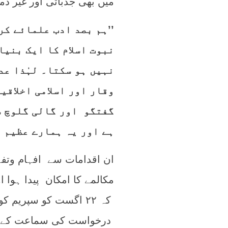
میں بھی جذباتی اور غیر ذم
’’ہم بصد ادب علمائے کر
نبوت اسلام کا ایک بنیا
نہیں ہو سکتا۔ لہٰذا ع
وقار اور اسلامی اخلاقی
گفتگو اور گالی گلوچ س
ہے اور یہ ہمارے عظیم 
ان اقدامات سے افہام وتفہ
مکالمے کا امکان پیدا ہوا 
کہ ۲۲ اگست کو سپری
درخواست کی سماعت کے موقع