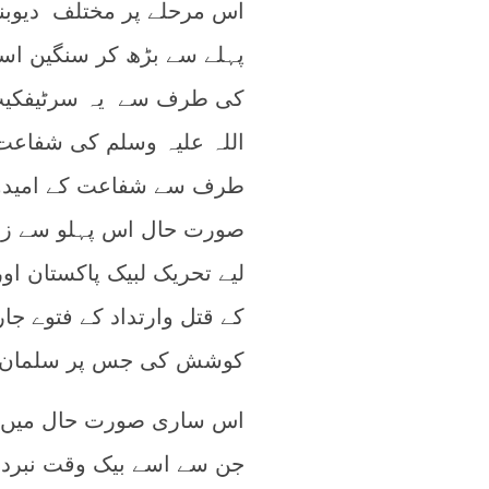
اس مرحلے پر مختلف دیوبند
پہلے سے بڑھ کر سنگین اسلو
کی طرف سے یہ سرٹیفکیٹ 
اللہ علیہ وسلم کی شفاعت
طرف سے شفاعت کے امیدوار
صورت حال اس پہلو سے زیاد
لیے تحریک لبیک پاکستان ا
کے قتل وارتداد کے فتوے جا
کوشش کی جس پر سلمان تاثی
اس ساری صورت حال میں اع
جن سے اسے بیک وقت نبرد آز