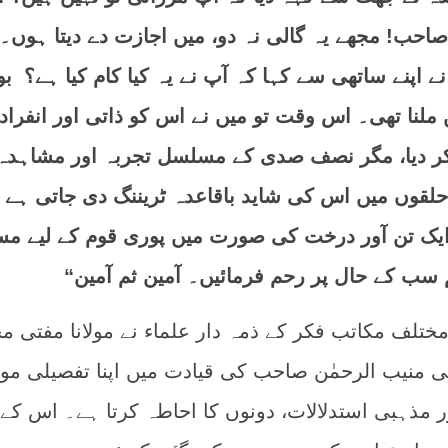
حب! مجھے یہ گالی نہ دو، میں اجازت دے دیتا ہوں۔
ے اپنے ساتھی سے کہا کہ آپ نے یہ کیا کام کیا ہے؟ بو
ملنا تھی۔ اس وقت تو میں نے اس کو ذاتی اور انفراد
کر دیا، مگر نصف صدی کے مسلسل تجربہ اور مشاہد
 حلقوں میں اس کی شاید باقاعدہ ٹریننگ دی جاتی ہ
ایک تن آور درخت کی صورت میں پوری قوم کے لیے مس
ہم سب کے حال پر رحم فرمائیں۔ آمین ثم آمین“
ختلف مکاتب فکر کے ذمہ دار علماء نے مولانا مفتی م
ی منیب الرحمٰن صاحب کی قیادت میں اپنا تفصیلی م
ر مذہبی استدلالات، دونوں کا احاطہ کرتا ہے۔ اس کے 