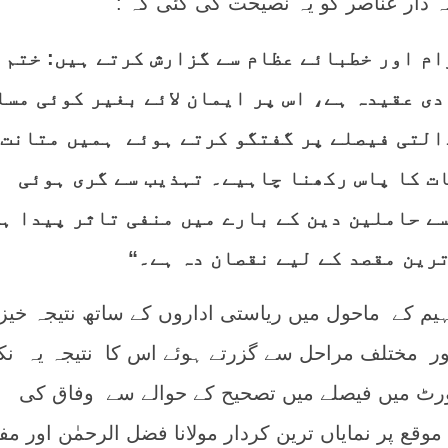
ہ دار عناصر کو یہ نصیحت کی گئی کہ :
ام اور خطبائے عظام سے گزارش کرتے ہیں: ختم
دی عقیدہ ہے، اس پر ایمان لائے بغیر کوئی مس
دالتی فیصلے پر گفتگو کرتے ہوئے ہمیں متانت
ات کا پاس رکھنا چاہیے۔ تہذیب سے گری ہوئی
ے حاملین دین کے بارے میں منفی تاثر پیدا ہ
ترین مقصد کے لیے نقصان دہ ہے۔“
یم کے ماحول میں ریاستی اداروں کے ساتھ نتیجہ خیز
اور مختلف مراحل سے گزرتے ہوئے اس کا نتیجہ یہ نکل
م کورٹ میں فیصلے میں تصحیح کے حوالے سے وفاق کی
 پر نمایاں ترین کردار مولانا فضل الرحمٰن اور مف