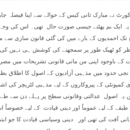
رٹ نے مبارک ثانی کیس کے حوالے سے اپنا فیصلہ جا
 یہ ایک بم پھٹنے جیسی صورت حال تھی۔ اس کی وجہ 
 تک احمدیوں کے بارے میں کی گئی قانون سازی سے م
 نظر کو ٹھیک طور پر سمجھنے کی کوشش ہی نہیں کی 
کے باوجود اپنی من مانی قانونی تشریحات میں مص
جی حدود میں مذہبی آزادیوں کے اصول کا اطلاق بظا
دی کمیونٹی کے پیروکاروں کے لیے مذہبی لٹریچر کی اش
یکن یہ اصول عدالتی وقانونی سطح پر پہلے دن سے طے 
طبقے کے لیے عموماً‌ اور دینی قیادت کے لیے خصوصاً‌ 
نی آفت کی تھی اور دینی وسیاسی قیادت کا جو ابتد