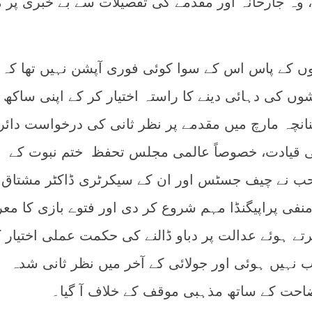
، وہ جارحانہ اور مقدمے کی تفصیلات سے بے خبری پر م
ں کے پاس اس کے سوا کوئی فوری آپشن نہیں تھا کہ 
ں کی دہائی دینے کا راستہ اختیار کر کے اپنی ساکھ 
انچہ
مارچ میں مقدمے پر نظر ثانی کی درخواست دائر
 قیادت، خصوصاً‌ عالمی مجلس تحفظ ختم نبوت کے
 صاحب نے چیف جسٹس اور ان کے سیکرٹری ڈاکٹر مشتاق
فی پراپیگنڈا مہم شروع کر دی اور فتوے بازی کا مع
رتے ہوئے عدالت پر دباو ڈالنے کی حکمت عملی اختیار
 نہیں ہوئی اور جولائی کے آخر میں نظر ثانی شدہ
ضاحت کے ساتھ مذہبی موقف کے خلاف آ گیا۔