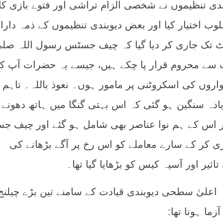
ی تنظیموں نے شخصی الزام تراشی اور فتوے بازی کا
ب اختیار کیا اور بعض دیوبندی تنظیموں کے ذمہ دارا
تک جاری کر دیا گیا کہ چیف جسٹس رسول اللہ صل
 سے محروم قرار پا چکے ہیں، جیسے یہ حضرات آپ ک
وں کی اسکروٹنی پر مامور ہوں۔ نعوذ باللہ۔ تاہم
ہ سنگین ہو گئی کہ اس بہتی گنگا میں ہاتھ دھونے 
ور اس کے ہم نوا عناصر بھی شامل ہو گئے اور چیف 
ری کر کے سارے معاملے کو اس رخ پر آگے بڑھانے کی
ر اور آسیہ کیس کو بڑھایا گیا تھا۔
لیٰ سطحی دیوبندی قیادت کے سامنے تین بڑے چیلنج 
ما ہونا تھا: