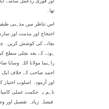
اور فوری ردعمل سامنے آیا
تھا۔
اس تناظر میں مذہبی طبقو
احتجاج اور مذمت اور سازشو
بچانے کی کوشش کریں۔ چن
ہونے کے بعد نچلی سطح کی
راہنما مولانا اللہ وسایا
احمد صاحب کے خلاف ایک من
اور آزمودہ اسلوب اختیار ک
تاہم یہ حکمت عملی کامیاب
فیصلہ زیادہ تفصیل اور و