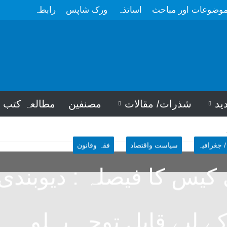
وضوعات اور مباحث
اساتذہ
ورک شاپس
رابطہ
ید
شذرات/ مقالات
مصنفین
مطالعہ کتب
/ جغرافیہ
سیاست واقتصاد
فقہ وقانون
 کیس کا فیصلہ : دیوبندی
ے لیے قابل توجہ پہلو