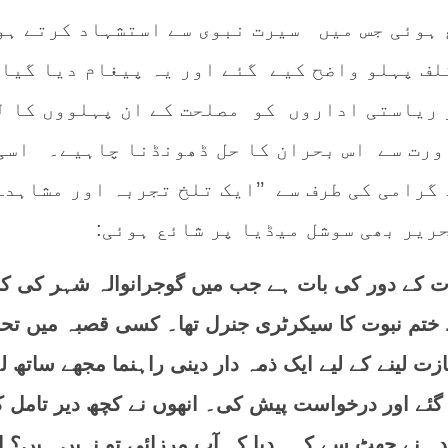
 ہوئی جس میں سیرت نبوی سے استشہاد کرتے ہ
لف پہلو واضح کیے گئے اور یہ پیغام دیا گیا 
 ریاستی اداروں کو مصلحت کے ان پہلووں کا ل
ورت سے اس بحران کا حل ڈھونڈنا چاہیے۔ اس
گرامی کی طرف سے ’’ایک تلخ تجربہ اور مشاہدہ
حریر بھی سوشل میڈیا پر شائع ہوئی:
م نبوت کے دور کی بات ہے جب میں گوجرانوالہ شہر کی ک
تم نبوت کا سیکرٹری جنرل تھا۔ کسی قصبہ میں تح
 لینے کے لیے ایک ذمہ دار دینی راہنما مجھے ساتھ ل
گئے اور درخواست پیش کی۔ انھوں نے کچھ دیر تامل ک
دہ نے جھٹ سے کہہ دیا کہ آپ مرزائی تو نہیں ہیں؟ ا