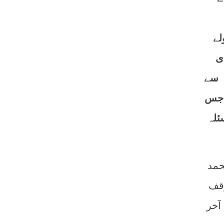
لے
ی
ہ سے
ے جس
ئلہ
حمد
وقف
آخر