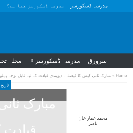
مدرسہ ڈسکورسز
مدرسہ ڈسکورسز کیا ہے؟
م
سرورق
مدرسہ ڈسکورسز
مجلہ تجد
Home
»
مبارک ثانی کیس کا فیصلہ : دیوبندی قیادت کے لیے قابل توجہ پہلو
تاریخ 
مبارک ثانی
محمد عمار خان
ناصر
قیادت ک