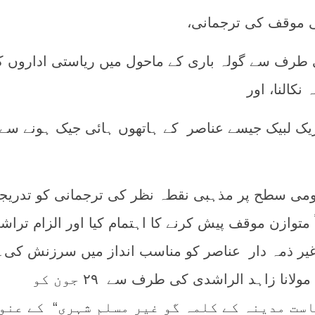
ی طرف سے گولہ باری کے ماحول میں ریاستی اداروں ک
نکالنا، اور
ریک لبیک جیسے عناصر کے ہاتھوں ہائی جیک ہونے سے
ومی سطح پر مذہبی نقطہ نظر کی ترجمانی کو تدریجاً‌
اً‌ متوازن موقف پیش کرنے کا اہتمام کیا اور الزام تراش
غیر ذمہ دار عناصر کو مناسب انداز میں سرزنش کی۔
اس ضمن میں والد گرامی مولانا زاہد الراشدی کی طرف سے ۲۹ جون کو
است مدینہ کے کلمہ گو غیر مسلم شہری“ کے عنو