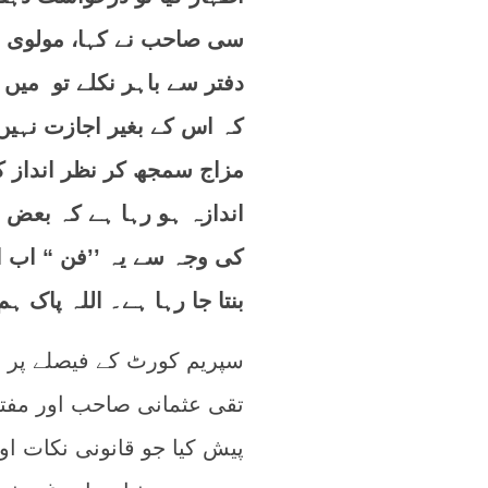
سی صاحب نے کہا، مولوی صا
دفتر سے باہر نکلے تو میں ن
کہ اس کے بغیر اجازت نہیں 
مزاج سمجھ کر نظر انداز 
اندازہ ہو رہا ہے کہ بعض
کی وجہ سے یہ ’’فن “ اب 
بنتا جا رہا ہے۔ اللہ پاک 
سپریم کورٹ کے فیصلے پر م
تقی عثمانی صاحب اور مفت
پیش کیا جو قانونی نکات او