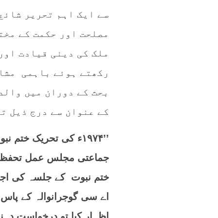
سے ایک اہم تحریر شائع
مصلحت اور حکمت کے مخت
ملک کی دینی قیادت اور
رکھتے ہوئے باہمی مشا
بحث کے دوران میں والد 
کے عنوان سے درج ذیل ت
’’۱۹۷۴ء کی تحریک خت
جماعتی مجلس عمل تحفظ خ
ختم نبوت کے جلسہ کی اجازت
اے سی گوجرانوالہ کے پاس 
اظہار کیا تو درخواست دہن