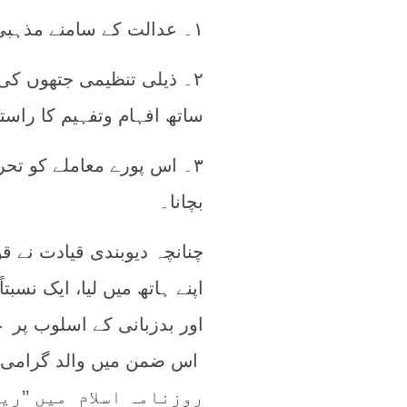
۱۔ عدالت کے سامنے مذہبی موقف کی ترجمانی،
۲۔ ذیلی تنظیمی جتھوں ک
ساتھ افہام وتفہیم کا راستہ 
۳۔ اس پورے معاملے کو تح
بچانا۔
چنانچہ دیوبندی قیادت نے ق
اپنے ہاتھ میں لیا، ایک نسبت
اور بدزبانی کے اسلوب پر 
روزنامہ اسلام میں ’’ری