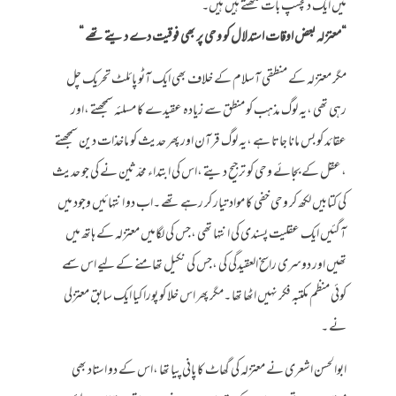
میں ایک دلچسپ بات لکھتے ہیں ہیں۔
“معتزلہ بعض اوقات استدلال کو وحی پر بھی فوقیت دے دیتے تھے “
مگر معتزلہ کے منطقی آسلام کے خلاف بھی ایک آٹو پائلٹ تحریک چل
رہی تھی ،یہ لوگ مذہب کو منطق سے زیادہ عقیدے کا مسلئہ سمجھتے ،اور
عقائد کو بس مانا جاتا ہے ،یہ لوگ قرآن اور پھر حدیث کو ماخذات دین سمجھتے
،عقل کے بجائے وحی کو ترجیح دیتے ،اس کی ابتداء محدّثین نے کی جو حدیث
کی کتابیں لکھ کر وحی خفی کا مواد تیار کر رہے تھے ۔اب دو انتہائیں وجود میں
آگئیں ایک عقلیت پسندی کی انتہا تھی ،جس کی لگامیں معتزلہ کے ہاتھ میں
تھیں اور دوسری راسخ العقیدگی کی ،جس کی نکیل تھامنے کے لیے اس سمے
کوئی منظم مکتبہ فکر نہیں اٹھا تھا ۔مگر پھر اس خلا کو پورا کیا ایک سابق معتزلی
نے ۔
ابوالحسن اشعری نے معتزلہ کی گھاٹ کا پانی پیا تھا ،اس کے دو استاد بھی