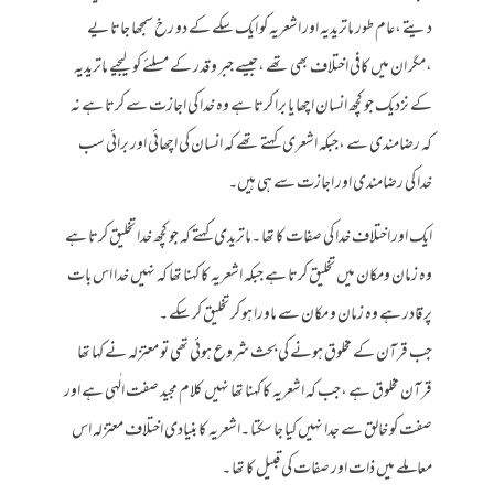
دیتے ،عام طور ماتریدیہ اور اشعریہ کو ایک سکے کے دو رخ سمجھا جاتا یے
،مگر ان میں کافی اختلاف بھی تھے ،جیسے جبر و قدر کے مسلئے کو لیجیے ماتریدیہ
کے نزدیک جو کچھ انسان اچھا یا برا کرتا ہے وہ خدا کی اجازت سے کرتا ہے نہ
کہ رضامندی سے ،جبکہ اشعری کہتے تھے کہ انسان کی اچھائی اور برائی سب
خدا کی رضامندی اور اجازت سے ہی ہیں۔
ایک اور اختلاف خدا کی صفات کا تھا ۔ماتریدی کہتے کہ جو کچھ خدا تخلیق کرتا ہے
وہ زمان ومکان میں تخلیق کرتا ہے جبکہ اشعریہ کا کہنا تھا کہ نہیں خدا اس بات
پر قادر ہے وہ زمان و مکان سے ماورا ہو کر تخلیق کر سکے ۔
جب قرآن کے مخلوق ہونے کی بحث شروع ہوئی تھی تو معتزلہ نے کہا تھا
قرآن مخلوق ہے ،جب کہ اشعریہ کا کہنا تھا نہیں کلام مجید صفت الٰہی ہے اور
صفت کو خالق سے جدا نہیں کیا جا سکتا ۔اشعریہ کا بنیادی اختلاف معتزلہ اس
معاملے میں ذات اور صفات کی قبیل کا تھا ۔