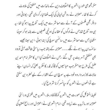
مگر مجموعی طور پر اشعریہ کا اختلاف دین کے ماخذات میں منطق کی ملاوٹ
کرنے کا تھا ۔معتزلہ نے روشن خیالی کی ایک فضا تیار کر دی تھی ، یونانی اور
دیگر عجمی فلسفوں کے آنے سے معاشرے میں ایک تنوع پیدا ہو گیا تھا ،یہ
ہی وہ تنوع تھا جس نے لوگوں کو عقائد کی اونچی فصیلوں سے بلند ہو کر سوچنا
سکھایا جس سے معاشرے میں سائنسی سوچ کی ابتدا ہوئی ،ابن سینا جیسے
سائنسدان پیدا ہونے لگے ۔۔۔معتزلہ کے ہاتھ جب ریاستی طاقت آئی تو وہ
بھی منطقی آمریت پر تل گئے ،جس نے اختلاف کیا اس کا حشر امام احمد بن
حنبل کی طرح ہوا مگر جب عباسیوں کو لگا کہ قدر کا نظریہ یعنی کہ انسان اپنے
حالات کا زمہ دار وہ خود ہے یہ سوچ ان کے اقتدار کے لیے خطرہ بن سکتی
ہے تو انھوں نے اشعریہ کو سپانسر کرنا شروع کیا ۔
خلیفہ المتوکل کی صورت میں اشعریہ کو گاڈ فادر ملا۔اشعریہ میں فکری ورائٹی
معتزلہ اور ماتریدیہ سے زیادہ تھی ،امام اشعری نے اعتزال اور راسخ العقیدگی