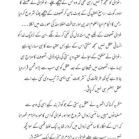
،غزالی کو سمجھ آ نہیں رہی تھی کہ وہ کس کے پیچھے چلے ،تو غزالی نے فلسفے کا
اوور کوٹ ،راسغ العقیدگی کے بوٹ پہن کر تصوف کے پیچھے چلنا شروع کر دیا
،جس کا انجام احیا العلوم الدین اور تہافت الفلاسفہ کی صورت میں نکلا ۔۔۔
غزالی تصوف کے غلبے میں استدلال کی نفی کرنے لگے ،ان کے نزدیک خدا کو
انسانی عقل نہیں سمجھ سکتی اس کے لیے بس عقیدے کا ہی سہارا چاہیے
،غزالی نے منطق کے بجائے عقیدہ پرستی کی بنیاد ڈالی ،تصوف کا مزاج ہی
ایسا ہے ،تصوف میں شیطان کے بعد عقل کو ہی سب سے بڑا دشمن قرار دیا
جاتا ہے کیونکہ طریقت کی “شریعت” ہی ایسی ترتیب دی گئی ہے اسے
عقل ہضم ہی نہیں کر پاتی ۔
مگر یہ کہنا کہ اشعریہ نے عقل پرستی کے جو کواڑ بند کیے اسی کی وجہ سے
مسلمانوں مییں سائنسی زوال شروع ہوا اور غزالی کو اس کا مورد الزام ٹھہرانا
کہ اس کے افکار کا سائنسی زوال میں کردار تھا یہ ایک غلط فہمی کے سوا کچھ
نہیں ۔۔۔سب سے پہلے غزالی پر یہ الزام جرمنی کے ایک مستشرق