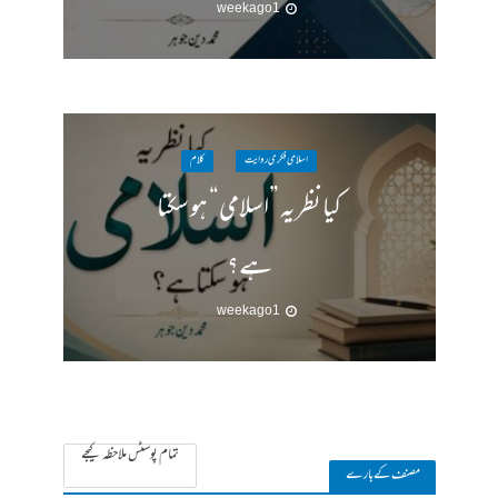
1 week ago
اسلامی فکری روایت
کلام
کیا نظریہ ”اسلامی“ ہو سکتا
ہے؟
1 week ago
تمام پوسٹس ملاحظہ کیجے
مصنف کے بارے