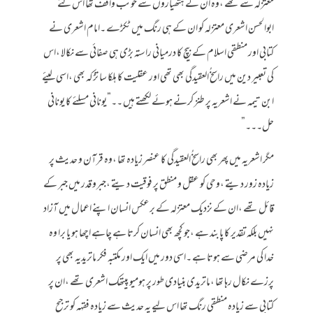
معتزلہ سے تھے ،وہ ان کے ہتھیاروں سے خوںب واقف تھا اس لئے
ابوالحسن اشعری معتزلہ کو ان کے ہی رنگ میں ٹکڑے ۔امام اشعری نے
کتابی اور منطقی اسلام کے بیچ کا درمیانی راستہ بڑی ہی صفائی سے نکالا ،اس
کی تعبیر دین میں راسخُ العقیدگی بھی تھی اور عقلیت کا ہلکا سا تڑکہ بھی ،اسی لیئے
ابن تیمہ نے اشعریہ پر طنز کرنے ہوئے لکھتے ہیں ۔۔”یونانی مسلئے کا یونانی
حل۔۔۔”
مگر اشعریہ میں پھر بھی راسخُ العقیدگی کا عنصر زیادہ تھا ،وہ قرآن و حدیث پر
زیادہ زور دیتے ،وحی کو عقل و منطق پر فوقیت دیتے ،جبرو قدر میں جبر کے
قائل تھے ،ان کے نزدیک معتزلہ کے برعکس انسان اپنے اعمال میں آزاد
نہیں بلکہ تقدیر کا پابند ہے ،جو کچھ بھی انسان کرتا ہے چاہے اچھا ہو یا برا وہ
خدا کی مرضی سے ہوتا ہے ۔اسی دور میں ایک اور مکتبہ فکر ماتریدیہ بھی پر
پرزے نکال رہا تھا ،ماتریدی بنیادی طور پر ہومیو پیتھک اشعری تھے ،ان پر
کتابی سے زیادہ منطقی رنگ تھا اس لیے یہ حدیث سے زیادہ فقہہ کو ترجیح