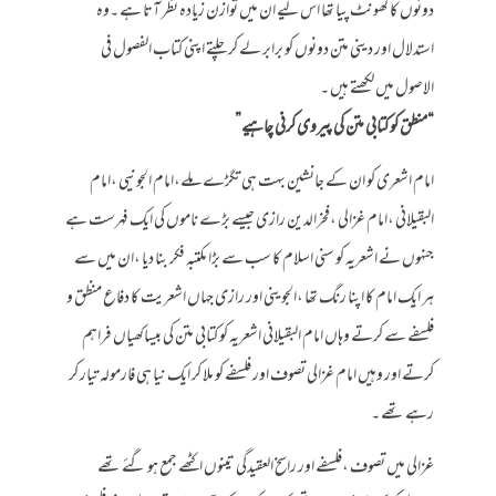
دونوں کا گھونٹ پیا تھا اس لیے ان میں توازن زیادہ نظر آتا ہے ۔وہ
استدلال اور دینی متن دونوں کو برابر لے کر چلتے اپنی کتاب الفصول فی
الاصول میں لکھتے ہیں ۔
“منطق کو کتابی متن کی پیروی کرنی چاہیے”
امام اشعری کو ان کے جانشین بہت ہی تگڑے ملے،امام الجونیی ،امام
البقیلانی ،امام غزالی ،فخرالدین رازی جیسے بڑے ناموں کی ایک فہرست ہے
جنہوں نے اشعریہ کو سنی اسلام کا سب سے بڑا مکتبہ فکر بنا دیا ،ان میں سے
ہر ایک امام کا اپنا رنگ تھا ،الجوینی اور رازی جہاں اشعریت کا دفاع منظق و
فلسفے سے کرتے وہاں امام البقیلانی اشعریہ کو کتابی متن کی بیساکھیاں فراہم
کرتے اور وہیں امام غزالی تصوف اور فلسفے کو ملا کر ایک نیا ہی فارمولہ تیار کر
رہے تھے ۔
غزالی میں تصوف ،فلسفے اور راسخ العقیدگی تینوں اکٹھے جمع ہو گئے تھے