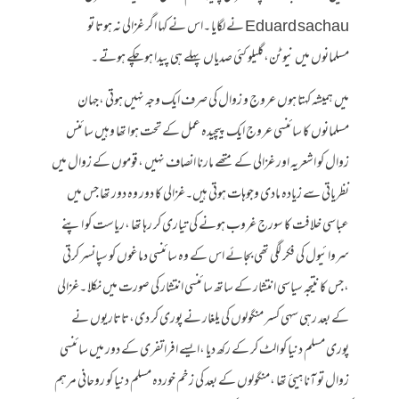
Eduard sachau نے لگایا ۔اس نے کہا اگر غزالی نہ ہوتا تو
مسلمانوں میں نیوٹن،گلیلو کئی صدیاں پہلے ہی پیدا ہو چکے ہوتے ۔
میں ہمیشہ کہتا ہوں عروج و زوال کی صرف ایک وجہ نہیں ہوتی ،جہان
مسلمانوں کا سائنسی عروج ایک پیچیدہ عمل کے تحت ہوا تھا وہیں سائنس
زوال کو اشعریہ اور غزالی کے متھے مارنا انصاف نہیں ،قوموں کے زوال میں
نظریاتی سے زیادہ مادی وجوہات ہوتی ہیں۔غزالی کا دور وہ دور تھا جس میں
عباسی خلافت کا سورج غروب ہونے کی تیاری کر رہا تھا ،ریاست کو اپنے
سروائیول کی فکر لگی تھی بجائے اس کے وہ سائنسی دماغوں کو سپانسر کرتی
،جس کا نتیجہ سیاسی انتشار کے ساتھ سائنسی انتشار کی صورت میں نکلا ۔غزالی
کے بعد رہی سہی کسر منگولوں کی یلغار نے پوری کر دی،تاتاریوں نے
پوری مسلم دنیا کو الٹ کر کے رکھ دیا ،ایسے افراتفری کے دور میں سائنسی
زوال تو آنا ہیئ تھا ،منگولوں کے بعد کی زخم خوردہ مسلم دنیا کو روحانی مرہم