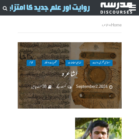
Home
»
اشاعرہ
اسلامی فکری روایت
تہذیبی مطالعات
شخصیات وافکار
کلام
اشاعرہ
September 2, 2024
کمنت کیجے
38 منٹ چاہیں