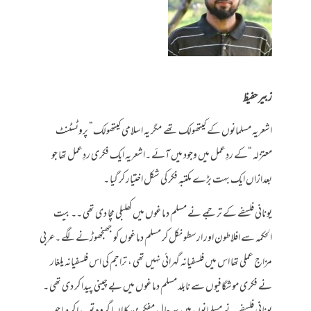
زبیر حفیظ
اشعریہ مسلمانوں کے کیتھولک تھے مگر یہ اسلامی کیتھولک” پروٹسٹنٹ
معتزلہ “کے ردِعمل میں وجود میں آئے ۔اشعریہ ایک فکری ردِعمل تھا جو
بعدازاں ایک بہت بڑے مکتبہ فکر کی شکل اختیار کر گیا ۔
یونانی فلسفے کے ترجمے نے مسلم دماغوں میں کھلبلی مچا دی تھی ۔۔بیت
الحکمہ سے افلاطون اور ارسطو نکل کر مسلم دماغوں کو جھنجھوڑنے لگے ۔عربی
مزاج عملی تھا اس میں فلسفیانہ گہرائی نہیں تھی ، تراجم کی اس فلسفیانہ یلغار
نے فکری موشگافیوں سے نابلد مسلم دماغوں میں بے چینی پیدا کر دی تھی ۔