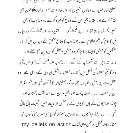
یونانی فلسفے نے مسلمانوں میں بہرحال مفکرین کا ایسا گروہ تو پیدا کر دیا جو
منطق اور عقیدے دونوں کشتیوں کا سوار تھا ،اسے سقراط اور افلاطون بھی
متاثر کرتے اور عقائد بھی اس کے دماغ کو خیرہ کرتے ۔وہ مذہب کو بھی
نہیں چھوڑنا چاہتا تھا اور نہ ہی فلسفے کو ۔۔۔عقیدے اور فلسفے کے درمیان
پل کا کام کیا علم الکلام نے ۔جو مذہب کا دفاع منطق کے میدان میں کرتا ۔
متکلمین کو منطق کا ایسا چسکا پڑا کہ وہ منطق و عقل کو ہی دین سمجھ بیٹھے اور
ماخذات دین سے تھوڑا بدکنے لگے ۔۔۔مذہب اور فلسفے کے اسی فرینڈلی
فائر کا نتیجا معتزلہ کی شکل میں نکلا ۔۔معتزلہ ریشنل اپروچ کے داعی تھے ،وہ
عقل سے ہی مذھبی گتھیاں سلجھاتے ،منطق ان کا قرآن تھی اور علم الکلام
ان کی سنت ۔۔۔۔فلسفہ بذات خود عجمی مزاج سے مطابقت رکھتا تھا اور
چونکہ عباسیوں کے ہاں امویوں کے برعکس عربیت نہیں عجمیت پائی جاتی
تھی ۔۔اس لئے عباسیوں کے دور میں معتزلہ کو ریاستی سرپرستی خوب ملی ۔
ممتاز سکالر فضل الرحمن اپنی کتاب my beliefs on action