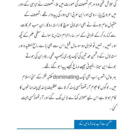
کی تلاش تھی وہ مرہم تصوف کی صورت میں ملا ،تصوف نے تباہی کے دور
میں عروج پایا ،رومی اور ابن عربی اسی دور کی پیدوار تھے ،تصوف کے
مقبول عام ہونے نے بھی استدلالی سوچ کا راستہ روکا ۔ان سب محرکات
سے کنارہ کر کے غزالی کے سر سارا الزام منڈ دینا سوائے سطحی علم کے کچھ
اور نہیں ۔نہیں تو غزالی دو سو سال قبل اس سے بھی بڑے راسخ العقیدہ اور
استدلال کے دشمن محدثین کی ایک پوری کیھپ تھی ۔پھر ان کی ہوتے
ہوئے ابن سینا ،البیونی جیسے دماغ کیسے پیدا ہو گئے تھے۔
بہر حال اشعریہ اب بھی ایک dominating مکتبہ فکر کے سنی اسلام
میں ۔لوگوں کا ہجوم آرتھوڈکسی پسند کرتا ہے عقلیت پسندی چند دماغوں کا
کام ہوتا ہے اس لیے معتزلہ کھڈے لائن لگ گئے اور آرتھوڈکسی جیت
گئی ۔
مکمن ہےآپ پسند فرمائیں گے