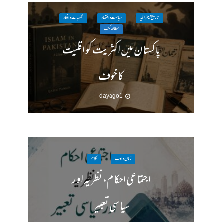
تاریخ / جغرافیہ
سیاست واقتصاد
شخصیات وافکار
مطالعہ کتب
پاکستان میں اکثریت کو اقلیت
کا خوف
1 day ago
زبان وادب
کلام
اجتماعی احکام، نظریہ اور
سیاسی تعبیر