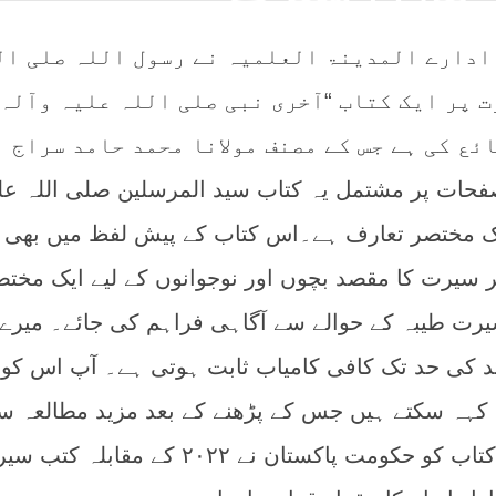
 ادارے المدینۃ العلمیہ نے رسول اللہ صلی ال
ت پر ایک کتاب “آخری نبی صلی اللہ علیہ وآلہ
ئع کی ہے جس کے مصنف مولانا محمد حامد سراج
ی عطاری ہیں۔ ۱۵۶ صفحات پر مشتمل یہ کتاب سید المرسلین صلی اللہ ع
ک مختصر تعارف ہے۔اس کتاب کے پیش لفظ میں بھی
ر سیرت کا مقصد بچوں اور نوجوانوں کے لیے ایک مختص
رت طیبہ کے حوالے سے آگاہی فراہم کی جائے۔ میرے
د کی حد تک کافی کامیاب ثابت ہوتی ہے۔ آپ اس کو
ی کہہ سکتے ہیں جس کے پڑھنے کے بعد مزید مطالعہ 
کا شوق پیدا ہوتا ہے۔ اس کتاب کو حکومت پاکستان نے ۲۰۲۲ کے مقابلہ 