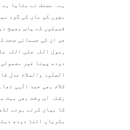
ہے۔ مصنف نے بتایا ہے ک
بچوں کو ماں کی گود می
قبیلوں کے پاس بھیج دی
جو ان کی جسمانی صحت ک
رسول اللہ صلی اللہ عل
دودھ پینا غیر معمولی ب
الصلٰوۃ والسلام عدل قا
کلام بھی حمد الٰہی تھا
رشتہ اس وقت بھی بہت مض
کا بیان کرتے ہوئے لکھ
بکریاں اتنا دودھ دیتی