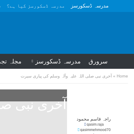
مدرسہ ڈسکورسز
مدرسہ ڈسکورسز کیا ہے؟
م
سرورق
مدرسہ ڈسکورسز
مجلہ تجد
Home
»
آخری نبی صلی اللہ علیہ وآلہ وسلم کی پیاری سیرت
آخری نبی صل
راجہ قاسم محمود
qasim.raja
qasimmehmood70