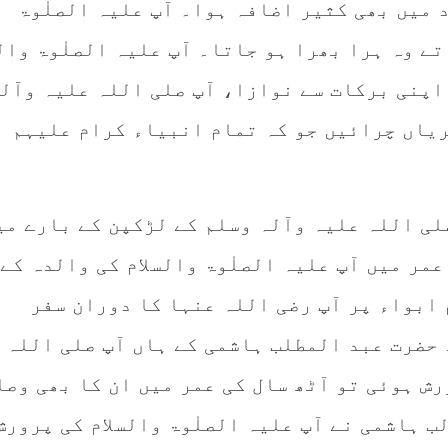
 میں بھی کثیر اضافہ ہوا۔ آپ علیہ الصلٰوۃ
تے وہ ہرا بھرا ہو جاتا۔ آپ علیہ الصلٰوۃ وال
 اپنی برکات سے نوازا، آپ صلی اللہ علیہ وآل
ریاں چرائیں جو کہ تمام انبیاء کرام علیہم
لی اللہ علیہ وآلہ وسلم کے لڑکپن کے بارے می
عمر میں آپ علیہ الصلٰوۃ والسلام کی والدہ کے
 ابواء پر آپ رضی اللہ عنہا کا دوران سفر
 حضرت عبد المطلب ہاشمی کے ہاں آپ صلی اللہ
ش ہوئی تو آٹھ سال کی عمر میں ان کا بھی وصا
ب ہاشمی نے آپ علیہ الصلٰوۃ والسلام کی پرورش