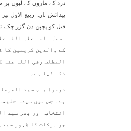
درد کے ماروں کے لبوں پر 
پیدائش بارہ ربیع الاول 
فیل کو پچپن دن گزر چکے ت
رسول اللہ صلی اللہ علی
کے والدین کریمین کا ذ
المطلب رضی اللہ عنہ ک
ذکر کیا ہے۔
دوسرا باب سید المرسلی
ہے۔ جس میں سیدہ حلیمہ
انتخاب اور پھر سید ال
جو برکات کا ظہور سیدہ