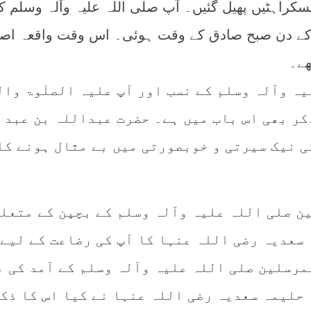
مسکراہٹیں پھیل گئیں۔ آپ صلی اللہ علیہ وآلہ وسلم 
پیر کے دن صبح صادق کے وقت ہوئی۔ اس وقت واقعہ ا
ھے۔
ہ وآلہ وسلم کے نسب اور آپ علیہ الصلٰوۃ وال
کر بھی اس باب میں ہے۔ حضرت عبداللہ بن عبد
ی نیک سیرتی و خوبصورتی میں بے مثال ہونے کا
ن صلی اللہ علیہ وآلہ وسلم کے بچپن کے متعل
 سعدیہ رضی اللہ عنہا کا آپ کی رضاعت کے لیے
مرسلین صلی اللہ علیہ وآلہ وسلم کے آمد کی ب
 حلیمہ سعدیہ رضی اللہ عنہا نے کیا اس کا ذک