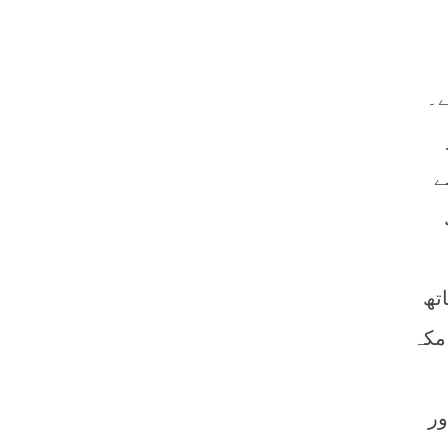
ے۔
ے
تھ
مکہ
ور