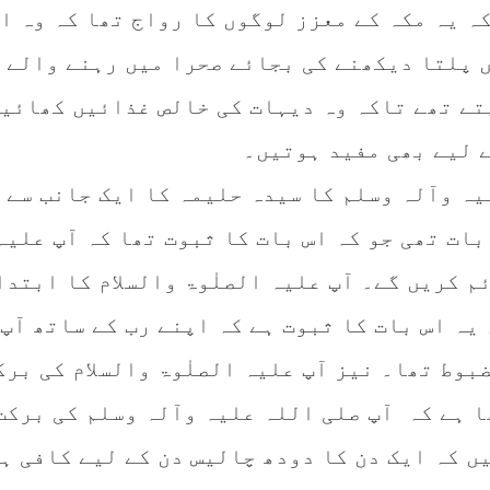
ہ یہ مکہ کے معزز لوگوں کا رواج تھا کہ وہ ا
ں پلتا دیکھنے کی بجائے صحرا میں رہنے والے
تے تھے تاکہ وہ دیہات کی خالص غذائیں کھائی
ے لیے بھی مفید ہوتیں۔
یہ وآلہ وسلم کا سیدہ حلیمہ کا ایک جانب سے
ات تھی جو کہ اس بات کا ثبوت تھا کہ آپ علیہ
ئم کریں گے۔ آپ علیہ الصلٰوۃ والسلام کا ابتدا
۔ یہ اس بات کا ثبوت ہے کہ اپنے رب کے ساتھ آپ 
بوط تھا۔ نیز آپ علیہ الصلٰوۃ والسلام کی برک
ا ہے کہ آپ صلی اللہ علیہ وآلہ وسلم کی برکت
ں کہ ایک دن کا دودھ چالیس دن کے لیے کافی ہ