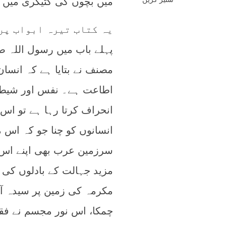
میں بچوں کی کٹیگری میں اول
یہ کتاب تیرہ ابواب پر
پہلے باب میں رسول اللہ ص
مصنف نے بتایا ہے کہ انسان
اطاعت ہے۔ نفس اور شیطان
انحراف کرتا رہا ہے تو اس 
انسانوں کو چنا جو کہ اس م
سرزمین عرب بھی اپنے اس 
مزید جہالت کے بادلوں کی
مکرمہ کی زمین پر سیدہ آم
چمکا، اس نور مجسم نے فقط