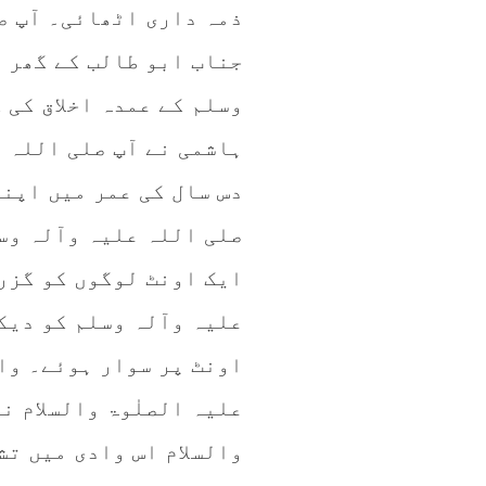
ذمہ داری اٹھائی۔ آپ ص
جناب ابو طالب کے گھر 
وسلم کے عمدہ اخلاق کی 
ہاشمی نے آپ صلی اللہ 
دس سال کی عمر میں اپن
صلی اللہ علیہ وآلہ وسل
ایک اونٹ لوگوں کو گزرن
علیہ وآلہ وسلم کو دیک
اونٹ پر سوار ہوئے۔ وا
علیہ الصلٰوۃ والسلام ن
والسلام اس وادی میں تش