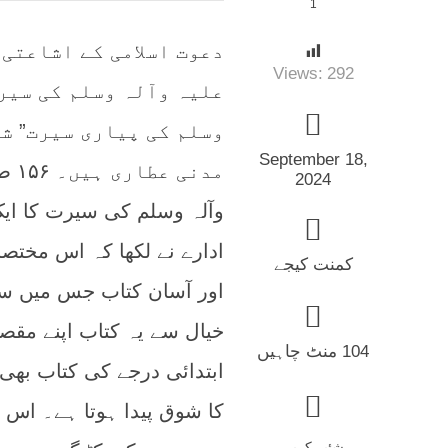
1
دعوت اسلامی کے اشاعتی
Views:
292
علیہ وآلہ وسلم کی سیر
وسلم کی پیاری سیرت” شا
September 18,
مدن
2024
وآلہ وسلم کی سیرت کا ای
ادارے نے لکھا کہ اس مختص
کمنت کیجے
اور آسان کتاب جس میں سی
خیال سے یہ کتاب اپنے مقص
104 منٹ چاہیں
ابتدائی درجے کی کتاب بھ
شئیر کریں