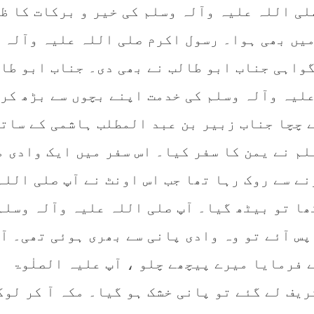
لی اللہ علیہ وآلہ وسلم کی خیر و برکات کا ظ
میں بھی ہوا۔ رسول اکرم صلی اللہ علیہ وآلہ
گواہی جناب ابو طالب نے بھی دی۔ جناب ابو طا
علیہ وآلہ وسلم کی خدمت اپنے بچوں سے بڑھ کر 
ے چچا جناب زبیر بن عبد المطلب ہاشمی کے ساتھ
م نے یمن کا سفر کیا۔ اس سفر میں ایک وادی م
ے سے روک رہا تھا جب اس اونٹ نے آپ صلی اللہ
ھا تو بیٹھ گیا۔ آپ صلی اللہ علیہ وآلہ وسلم
پس آئے تو وہ وادی پانی سے بھری ہوئی تھی۔ آ
ے فرمایا میرے پیچھے چلو ، آپ علیہ الصلٰوۃ
ریف لے گئے تو پانی خشک ہو گیا۔ مکہ آ کر لوگ