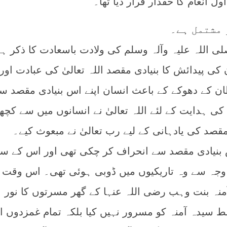
 انعام کا حقدار قرار دیا تھا۔
 مشتمل ہے۔
لی اللہ علیہ وآلہ وسلم کی ولادت باسعادت کا ذکر ہ
 کی پیدائش کا بنیادی مقصد اللہ تعالیٰ کی عبادت اور
 کے دھوکے کے باعث انسان اپنے اس بنیادی مقصد س
کی ہدایت کے لئے اللہ تعالیٰ نے انسانوں میں سے کچھ
قصد کی یادہانی کے لیے رب تعالیٰ نے مبعوث کیے۔
بنیادی مقصد سے انحراف کر چکی تھی اور اس کے سا
 وجہ سے وہ تاریکیوں میں ڈوبی ہوئی تھی۔ اس وقت 
نہ بنت وہب رضی اللہ عنہا کے گھر مسرتوں کا نور
 سیدہ آمنہ کو مسرور نہیں کیا بلکہ تمام غمزدوں ا