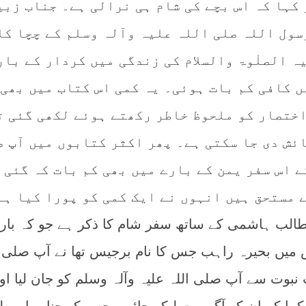
کہا کہ اس بچے کی شام ہی نرالی ہے۔ جناب زبی
سول اللہ صلی اللہ علیہ وآلہ وسلم کے چچا کا
ہ الصلٰوۃ والسلام کی زندگی میں کردار کے بار
 کافی کم بات ہوئی۔ یہ کمی اس کتاب میں بھی 
اختصار کو ملحوظ خاطر رکھتے ہوئے لکھی گئی ت
ئش دی جا سکتی ہے۔ پھر اکثر کتابوں میں آپ ص
 اس سفر یمن کے بارے میں بھی کم بات کہ گئی 
 مستحق ہیں انہوں نے ایک کمی کو پورا کیا ہے
طالب ہاشمی کے ساتھ سفر شام کا ذکر ہے جو کہ بار
میں بحیرہ راہب جس کا نام برجیس تھا نے آپ صلی ا
نبوت سے آپ صلی اللہ علیہ وآلہ وسلم کو جان لیا او