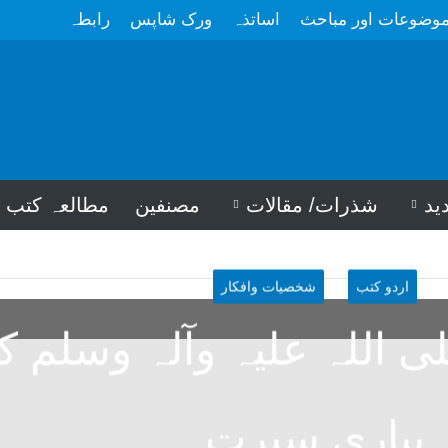
وضوعات اور مباحث
اساتذہ
ورک شاپس
رابطہ
ید
شذرات/ مقالات
مصنفین
مطالعہ کتب
اردو کتب
شخصیات وافکار
ی اللہ علیہ وآلہ وسلم ک
پیاری سیرت