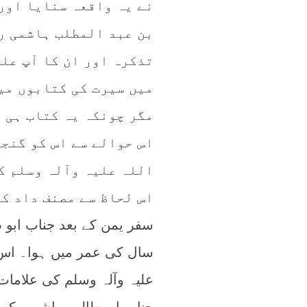
نے یہ واقعہ سنایا اور 
بن عبد المطلب ہاشمی ر
تذکرہ اور ان کا آپ علی
میں سیرت کی کتابوں میں
مگر چونکہ یہ کتاب ہی 
اس حوالے سے اس کو گنجا
اللہ علیہ وآلہ وسلم کے
اس لحاظ سے مصنف داد کے
سفر یمن کے بعد جناب ابو 
سال کی عمر میں ہوا۔ اس 
علیہ وآلہ وسلم کی علامات 