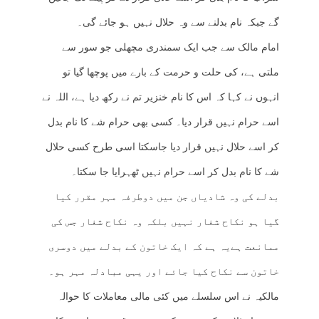
گے جبکہ نام بدلنے سے وہ حلال نہیں ہو جائے گی۔
امام مالک سے جب ایک سمندری مچھلی جو سور سے
ملتی ہے، کی حلت و حرمت کے بارے میں پوچھا گیا تو
انہوں نے کہا کہ اس کا نام خنزیر تم نے رکھ دیا ہے، اللہ نے
اسے حرام نہیں قرار دیا۔ کسی بھی حرام شے کا نام بدل
کر اسے حلال نہیں قرار دیا جاسکتا اسی طرح کسی حلال
شے کا نام بدل کر اسے حرام نہیں ٹھہرایا جا سکتا۔
بدلے کی وہ شادیاں جن میں دوطرفہ مہر مقرر کیا
گیا ہو نکاح شغار نہیں بلکہ وہ نکاح شغار جس کی
ممانعت ہےیہ ہے کہ ایک خاتون کے بدلے میں دوسری
خاتون سے نکاح کیا جائے اور یہی مبادلہ مہر ہو۔
مالکیہ نے اس سلسلے میں کئی مالی معاملات کا حوالہ