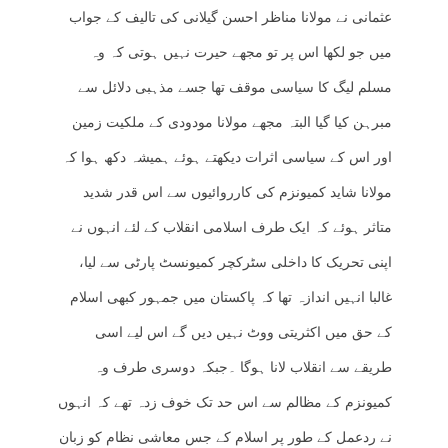
عثمانی نے مولانا مناظر احسن گیلانی کی تالیف کے جواب
میں جو لکھا اس پر تو مجھے حیرت نہیں ہوتی کہ وہ
مسلم لیگ کا سیاسی موقف تھا جسے مذہبی دلائل سے
مبرہن کیا گیا البتہ مجھے مولانا مودودی کے ملکیت زمین
اور اس کے سیاسی اثرات دیکھتے ہوئے ہمیشہ دکھ ہوا کہ
مولانا شاید کمیونزم کی کارروائیوں سے اس قدر شدید
متاثر ہوئے کہ ایک طرف اسلامی انقلاب کے لئے انہوں نے
اپنی تحریک کا داخلی سٹرکچر کمیونسٹ پارٹی سے لیا،
غالبا انہیں اندازہ تھا کہ پاکستان میں جمہور کبھی اسلام
کے حق میں اکثریتی ووٹ نہیں دیں گے اس لیے اسی
طریقے سے انقلاب لانا ہوگا ۔جبکہ دوسری طرف وہ
کمیونزم کے مظالم سے اس حد تک خوف زدہ تھے کہ انہوں
نے ردعمل کے طور پر اسلام کے جس معاشی نظام کو زبان