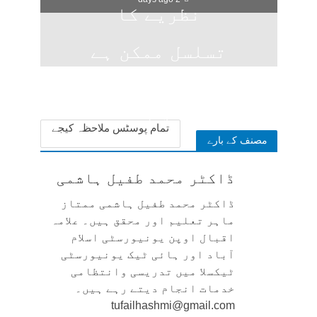
نظریے کا
تسلسل ممکن ہے
؟
2 days ago
تمام پوسٹس ملاحظہ کیجے
مصنف کے بارے
ڈاکٹر محمد طفیل ہاشمی
ڈاکٹر محمد طفیل ہاشمی ممتاز
ماہر تعلیم اور محقق ہیں۔ علامہ
اقبال اوپن یونیورسٹی اسلام
آباد اور ہائی ٹیک یونیورسٹی
ٹیکسلا میں تدریسی وانتظامی
خدمات انجام دیتے رہے ہیں۔
tufailhashmi@gmail.com