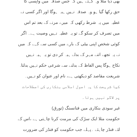
بھی دیا مثلا وہ کہتے ہیں کہ جس صدقہ میں واپسی کا
حق رکھا گیا ہو وہ صدقہ نہیں ہبہ ہوگا اور اگر کسی نے
عطیہ میں یہ شرط رکھی کہ میرے مرنے کے بعد تم اس
میں تصرف کر سکو گے تو یہ عطیہ نہیں وصیت ہے۔ اگر
کوئی شخص اپنی بیٹی کے بارے میں کسی سے کہے کہ میں
نے یہ تجھے اتنے مہر کے بدلے ہبہ کر دی تو یہ ہبہ نہیں
نکاح ہوگا پس الفاظ کے بدلنے سے شرعی حکم نہیں بدلتا.
شریعت مقاصد کو دیکھتی ہے، نام اور عنوان کو نہیں۔
کیا شریعت کا یہ اصول اسلامی بنکاری کی اصطلاحات
پر لاگو نہیں ہوتا۔
غیر سودی بنکاری میں فنانسنگ (تورق)
حکومت مثلا ایک سڑک کی مرمت کرنا چاہتی ہے ،اس کے
لئے فنڈز چاہئے ۔پہلے جب حکومت کو فنڈز کی ضرورت