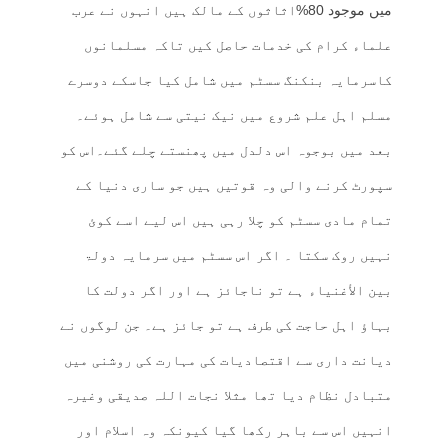
میں موجود 80%اثاثوں کے مالک ہیں انہوں نے عرب
علماء کرام کی خدمات حاصل کیں تاکہ مسلمانوں
کاسرمایہ بنکنگ سسٹم میں شامل کیا جاسکے دوسرے
مسلم اہل علم شروع میں نیک نیتی سے شامل ہوئے۔
بعد میں بوجوہ اس دلدل میں پھنستے چلے گئے۔اس کو
سپورٹ کرنے والی وہ قوتیں ہیں جو ساری دنیا کے
تمام مادی سسٹم کو چلا رہی ہیں اس لیے اسے کوئ
نہیں روک سکتا ۔ اگر اس سسٹم میں سرمایہ دولۃ
بین الأغنياء ہے تو ناجائز ہے اور اگر دولت کا
بہاؤ اہل حاجت کی طرف ہے تو جائز ہے۔ جن لوگوں نے
دیانت داری سے اقتصادیات کی مہارت کی روشنی میں
متبادل نظام دیا تھا مثلا نجات اللہ صدیقی وغیرہ
انہیں اس سے باہر رکھا گیا کیونکہ وہ اسلام اور