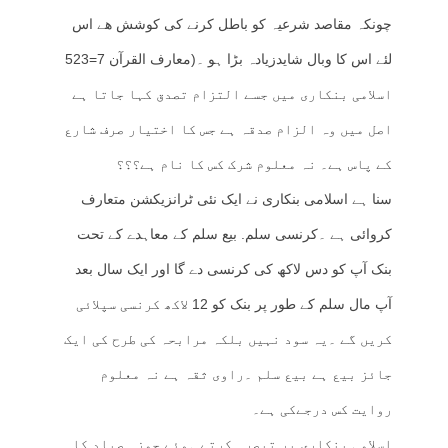
چونکہ مقاصد شرعیہ کو باطل کرنے کی کوشش ھے اس
لئے اس کا وبال شایدزیادہ بڑا ہو ۔(معارف القرآن 7=523
اسلامی بنکاری میں جسے التزام تصدق کہا جاتا ہے
اصل میں وہ الزام صدقہ ہے جس کا اختیار صرف شارع
کے پاس ہے۔ نہ معلوم شرک کس کا نام ہے؟؟؟
سنا ہے اسلامی بنکاری نے ایک نئی ٹرانزیکشن متعارف
کروائی ہے ۔کرنسی سلم. بیع سلم کے معاہدے کے تحت
بنک آپ کو دس لاکھ کی کرنسی دے گا اور ایک سال بعد
آپ مال سلم کے طور پر بنک کو 12 لاکھ کرنسی سپلائی
کریں گے ۔یہ سود نہیں بلکہ مرابحہ کی طرح کی ایک
جائز بیع ہے بیع سلم ۔راوی ثقہ ہے نہ معلوم
روایت کس درجےکی ہے۔
اسلامی بنکاری پر تبصرہ کرتے ہوئے حمزہ صیاد کا