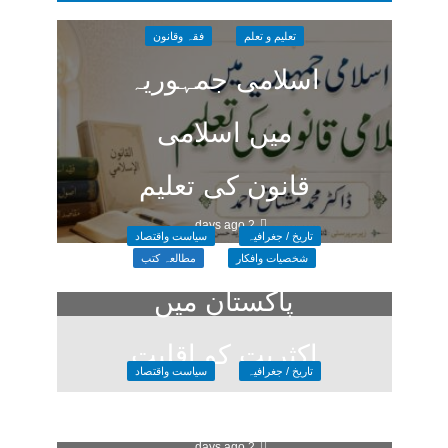
تعلیم و تعلم
فقہ وقانون
اسلامی جمہوریہ
میں اسلامی
قانون کی تعلیم
2 days ago
تاریخ / جغرافیہ
سیاست واقتصاد
شخصیات وافکار
مطالعہ کتب
پاکستان میں
اکثریت کو اقلیت
تاریخ / جغرافیہ
سیاست واقتصاد
کا خوف
کیا دو قومی
2 days ago