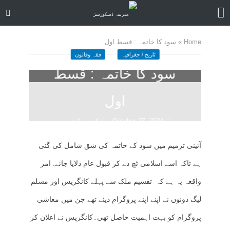
Home
»
سود کا خاتمہ : قسط اول
تاریخ / جغرافیہ
فقہ وقانون
سود کا خاتمہ : قسط
اول
October 27, 2024
کمنت کیجے
43 منٹ چاہیں
آئینی ترمیم میں سود کے خاتمہ کی شق شامل کی گئی
ہے تاکہ اسے اسلامی ٹچ دے کر قبول عام دلایا جائے. امر
واقعہ یہ ہے کہ تقسیم ملک سے پہلے کانگریس اور مسلم
لیگ دونوں نے اپنے اپنے پروگرام دیئے تھے جن میں معاشی
پروگرام کو بہت اہمیت حاصل تھی۔کانگریس نے اعلان کر