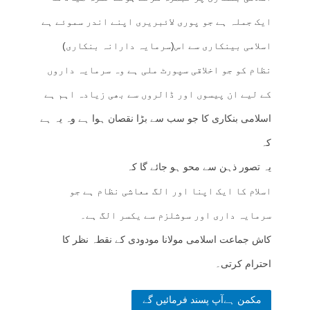
ایک جملہ ہے جو پوری لائبریری اپنے اندر سموئے ہے
اسلامی بینکاری سے اس(سرمایہ دارانہ بنکاری)
نظام کو جو اخلاقی سپورٹ ملی ہے وہ سرمایہ داروں
کے لیے ان پیسوں اور ڈالروں سے بھی زیادہ اہم ہے
اسلامی بنکاری کا جو سب سے بڑا نقصان ہوا ہے وہ یہ ہے
کہ
یہ تصور ذہن سے محو ہو جائے گا کہ
اسلام کا ایک اپنا اور الگ معاشی نظام ہے جو
سرمایہ داری اور سوشلزم سے یکسر الگ ہے۔
کاش جماعت اسلامی مولانا مودودی کے نقطہ نظر کا
احترام کرتی۔
مکمن ہےآپ پسند فرمائیں گے