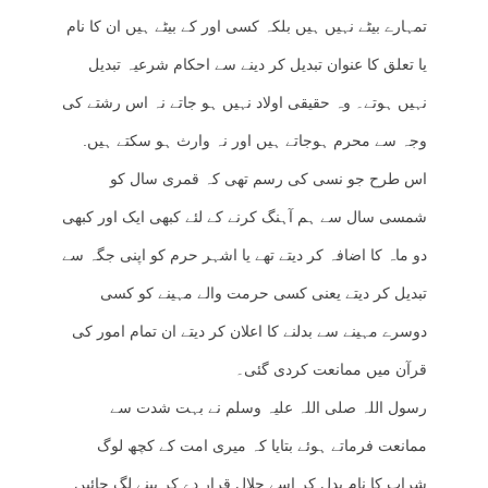
تمہارے بیٹے نہیں ہیں بلکہ کسی اور کے بیٹے ہیں ان کا نام
یا تعلق کا عنوان تبدیل کر دینے سے احکام شرعیہ تبدیل
نہیں ہوتے۔ وہ حقیقی اولاد نہیں ہو جاتے نہ اس رشتے کی
وجہ سے محرم ہوجاتے ہیں اور نہ وارث ہو سکتے ہیں.
اس طرح جو نسی کی رسم تھی کہ قمری سال کو
شمسی سال سے ہم آہنگ کرنے کے لئے کبھی ایک اور کبھی
دو ماہ کا اضافہ کر دیتے تھے یا اشہر حرم کو اپنی جگہ سے
تبدیل کر دیتے یعنی کسی حرمت والے مہینے کو کسی
دوسرے مہینے سے بدلنے کا اعلان کر دیتے ان تمام امور کی
قرآن میں ممانعت کردی گئی۔
رسول اللہ صلی اللہ علیہ وسلم نے بہت شدت سے
ممانعت فرماتے ہوئے بتایا کہ میری امت کے کچھ لوگ
شراب کا نام بدل کر اسے حلال قرار دے کر پینے لگ جائیں