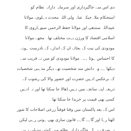
دی اس سے جاگیرداری اور سرمایہ دارانہ نظام کو
استحکام ملا۔جبکہ شاہ ولی اللہ محدث دہلوی، مولانا
عبیداللہ سندھی اور مولانا حفظ الرحمن سیوہاروی کا
اسلامی اقتصاد کا ورژن بہت مختلف تھا۔ مجھے مولانا
مودودی کی نیت کے بجائے ان کے اندازے کے نادرست ہونے
کا احساس ہوتا ہے۔ مولانا مودودی کو میں نے قریب سے
دیکھا ہے وہ دانش مند شخصیت تھے دیگر مذہبی شخصیات
کے برعکس انہیں حضرت اور حضور والا کی رشوت کے
ذریعے اپنے سانچے میں نہیں ڈھالا جا سکتا تھا اور نہ انہیں
کسی بھی قیمت پر خریدا جا سکتا تھا۔
اس کے بعد پاکستان میں وقتا فوقتاً زرعی اصلاحات کا شور
اٹھتا رہا اور گاہے گاہے قانون سازی بھی ہوتی رہی لیکن
نہ صرف یہ کہ جاگیردارانہ نظام میں کوئی تبدیلی نہیں