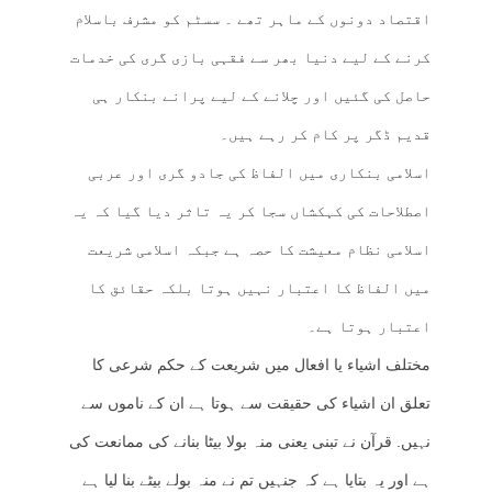
اقتصاد دونوں کے ماہر تھے ۔ سسٹم کو مشرف باسلام
کرنے کے لیے دنیا بھر سے فقہی بازی گری کی خدمات
حاصل کی گئیں اور چلانے کے لیے پرانے بنکار ہی
قدیم ڈگر پر کام کر رہے ہیں۔
اسلامی بنکاری میں الفاظ کی جادو گری اور عربی
اصطلاحات کی کہکشاں سجا کر یہ تاثر دیا گیا کہ یہ
اسلامی نظام معیشت کا حصہ ہے جبکہ اسلامی شریعت
میں الفاظ کا اعتبار نہیں ہوتا بلکہ حقائق کا
اعتبار ہوتا ہے۔
مختلف اشیاء یا افعال میں شریعت کے حکم شرعی کا
تعلق ان اشیاء کی حقیقت سے ہوتا ہے ان کے ناموں سے
نہیں. قرآن نے تبنی یعنی منہ بولا بیٹا بنانے کی ممانعت کی
ہے اور یہ بتایا ہے کہ جنہیں تم نے منہ بولے بیٹے بنا لیا ہے