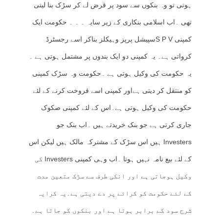
ہوتی تو وہ بنکوں سے سود پر قرض لے کر سڑک بنا لیتی
تھی ۔اب اسلامی بنکاری کے زیر سایہ ۔ ۔ ۔ حکومت ایک
کمپنی S P Vسپیشل پرپز وہیکلز بناکر اسے رجسٹرڈ
کرواتی ہے۔ یہ کمپنی دو ایک بندوں پر مشتمل ہوتی ہے ۔
یہ حکومت کی وکیل ہوتی ہے ۔حکومت وہ سڑک کمپنی
کو منتقل کر دیتی ہےاور کمپنی اسے فروخت کرنے کے لئے
حکومت کی وکیل ہوتی ہے۔اس کے لئے کمپنی صکوک
جاری کرتی ہے جو بنک خریدتے ہیں ۔اب بنک جو
Investers ہیں اس سڑک کے مشترکہ مالک ہیں لیکن اس
کے لئے بیع نامہ نہیں ہوتا ۔اب وہی کمپنی Investers کی
وکیل ہوجاتی ہے اور انکی طرف سے سڑک متعین مدت
کے لئے حکومت کو کرائے پر دے دیتی ہے۔یہ کرایہ
شرح سود کے برابر ہوتا ہے اور بنکوں کو جاتا ہے۔