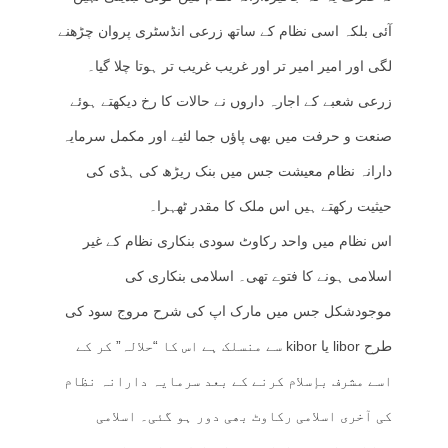
آئی بلکہ اسی نظام کے ساتھ زرعی انڈسٹری پروان چڑھنے
لگی اور امیر امیر تر اور غریب غریب تر ہوتا چلا گیا۔
زرعی شعبے کے اجارہ داروں نے حالات کا رخ دیکھتے ہوئے
صنعت و حرفت میں بھی پاؤں جما لئیے اور مکمل سرمایہ
دارانہ نظام معیشت جس میں بنک ریڑھ کی ہڈی کی
حیثیت رکھتے ہیں اس ملک کا مقدر ٹھہرا۔
اس نظام میں واحد رکاوٹ سودی بنکاری نظام کے غیر
اسلامی ہونے کا فتوے تھی۔ اسلامی بنکاری کی
موجودشکل جس میں مارک اپ کی شرح مروج سود کی
طرح libor یا kibor سے منسلک ہے اس کا “حلالہ” کر کے
اسے مشرف بإسلام کرنے کے بعد سرمایہ دارانہ نظام
کی آخری اسلامی رکاوٹ بھی دور ہو گئی۔ اسلامی