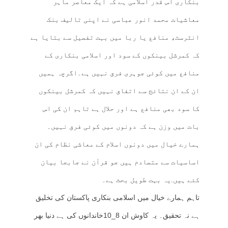
بنکاری اس قدر اسلامی ہے کہ ایک معاصر ماہر
معاشیات محمد انور عباسی نے اپنی تالیف بنک
انٹرسٹ، منافع یا ربا میں بہت تفصیل سے بتایا ہے
کہ کمرشل بینکوں کے سود اور اسلامی بنکاری کے
منافع میں کوئی جوہری فرق نہیں ہے۔اگرچہ ہمیں
ان کے ان نتائج سے اتفاق نہیں کہ کمرشل بینکوں
کا سود بھی منافع ہے اور حلال ہے تاہم ان کی اس
بات میں وزن ہے کہ دونوں میں کوئی فرق نہیں۔
ہمارے خیال میں دونوں اسلام کے معاشی نظام کی ان
اساسیات سے متصادم ہیں جو قرآن نے جابجا بیان
کئے ہیں.یہ بہت طویل بحث ہے۔
تاہم ہمارے خیال میں اسلامی بنکاری پاکستان کی تخلیق
ہے نہ تحقیق۔ یہ کاوش ان 8_10خاندانوں کی ہے دنیا بھر