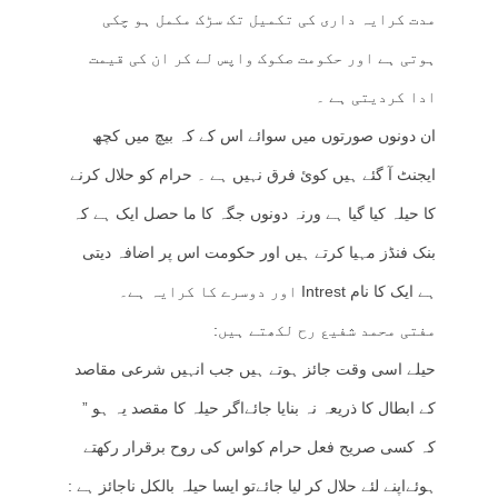
مدت کرایہ داری کی تکمیل تک سڑک مکمل ہو چکی
ہوتی ہے اور حکومت صکوک واپس لے کر ان کی قیمت
ادا کردیتی ہے ۔
ان دونوں صورتوں میں سوائے اس کے کہ بیچ میں کچھ
ایجنٹ آ گئے ہیں کوئ فرق نہیں ہے ۔ حرام کو حلال کرنے
کا حیلہ کیا گیا ہے ورنہ دونوں جگہ کا ما حصل ایک ہے کہ
بنک فنڈز مہیا کرتے ہیں اور حکومت اس پر اضافہ دیتی
ہے ایک کا نام Intrest اور دوسرے کا کرایہ ہے۔
مفتی محمد شفیع رح لکھتے ہیں:
حیلے اسی وقت جائز ہوتے ہیں جب انہیں شرعی مقاصد
کے ابطال کا ذریعہ نہ بنایا جائےاگر حیلہ کا مقصد یہ ہو ”
کہ کسی صریح فعل حرام کواس کی روح برقرار رکھتے
ہوئےاپنے لئے حلال کر لیا جائےتو ایسا حیلہ بالکل ناجائز ہے :