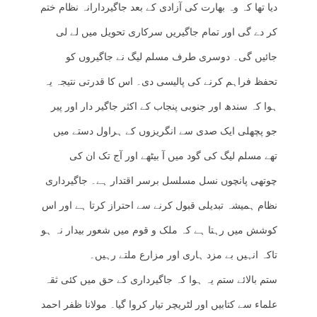
دیا تھا کہ وہ بھارت کی آزادی کے بعد جاگیردارانہ نظام ختم
کر دے گی اور تمام جاگیریں سرکاری تحویل میں لے لی
جائیں گی۔ دوسری طرف مسلم لیگ نے جاگیروں کو
تحفظ فراہم کرنے کی پالیسی دی۔ اس کا قدرتی نتیجہ یہ
ہوا کہ سندھ اور جنوبی پنجاب کے اکثر جاگیر دار اور پیر
جو پچھلی ایک صدی سے انگریزوں کے ہراول دستے میں
تھے مسلم لیگ کی گود میں آ بیٹھے اور آج تک ان کی
چوتھی پانچوں نسل مسلسل برسر اقتدار ہے۔ جاگیرداری
نظام ہمیشہ تبدیلی قبول کرنے سے احتراز کرتا ہے اور اس
کوشش میں رہتا ہے کہ ملک و قوم میں شعور بیدار نہ ہو
تاکہ انہیں بے مزد ہاری اور مزارع ملتے رہیں۔
ستم بالائے ستم یہ ہوا کہ جاگیرداری کے حق میں کئی ثقہ
علماء سے کتابیں اور لٹریچر تیار کروا گیا۔ مولانا ظفر احمد