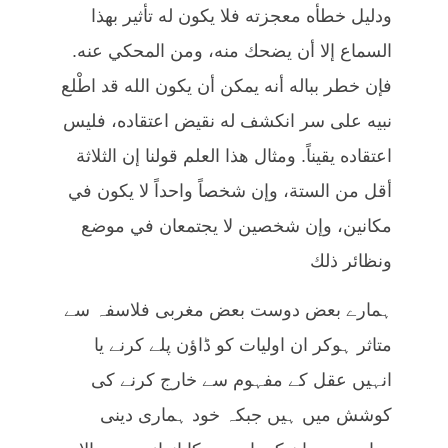
ودليل خطأه معجزته فلا يكون له تأثير بهذا
السماع إلا أن يضحك منه، ومن المحكي عنه.
فإن خطر بباله أنه يمكن أن يكون الله قد اطْلع
نبيه على سر انكشف له نقيض اعتقاده، فليس
اعتقاده يقيناً. ومثال هذا العلم قولنا إن الثلاثة
أقل من الستة، وإن شخصاً واحداً لا يكون في
مكانين، وإن شخصين لا يجتمعان في موضع
ونظائر ذلك
ہمارے بعض دوست بعض مغربی فلاسفہ سے
متاثر ہوکر ان اولیات کو ڈاؤن پلے کرنے یا
انہیں عقل کے مفہوم سے خارج کرنے کی
کوشش میں ہیں جبکہ خود ہماری دینی