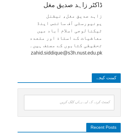
ڈاکٹر زاہد صدیق مغل
زاہد صدیق مغل، نیشنل
یونیورسٹی آف سائنس اینڈ
ٹیکنالوجی اسلام آباد میں
معاشیات کے استاذ اور متعدد
تحقیقی کتابوں کے مصنف ہیں۔
zahid.siddique@s3h.nust.edu.pk
کمنت کیجے
کمنٹ کرنے کے لیے یہاں کلک کریں
Recent Posts