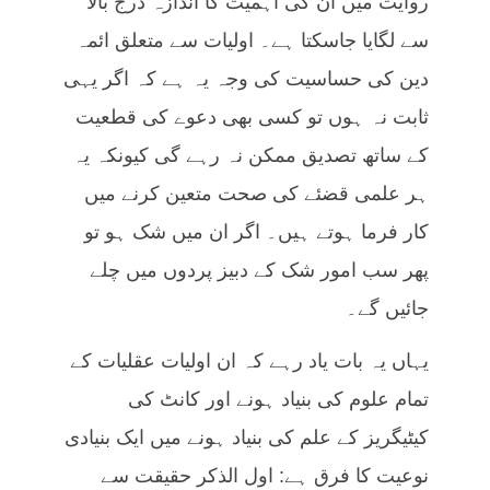
روایت میں ان کی اہمیت کا اندازہ درج بالا
سے لگایا جاسکتا ہے۔ اولیات سے متعلق ائمہ
دین کی حساسیت کی وجہ یہ ہے کہ اگر یہی
ثابت نہ ہوں تو کسی بھی دعوے کی قطعیت
کے ساتھ تصدیق ممکن نہ رہے گی کیونکہ یہ
ہر علمی قضئے کی صحت متعین کرنے میں
کار فرما ہوتے ہیں۔ اگر ان میں شک ہو تو
پھر سب امور شک کے دبیز پردوں میں چلے
جائیں گے۔
یہاں یہ بات یاد رہے کہ ان اولیات عقلیات کے
تمام علوم کی بنیاد ہونے اور کانٹ کی
کیٹیگریز کے علم کی بنیاد ہونے میں ایک بنیادی
نوعیت کا فرق ہے: اول الذکر حقیقت سے