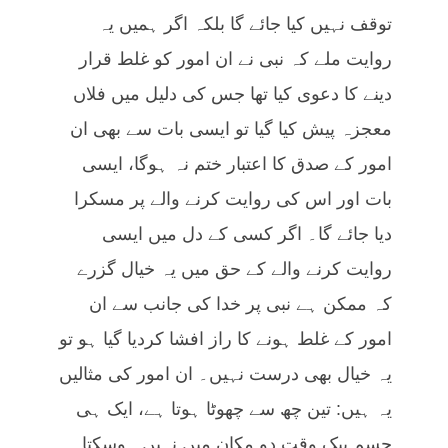
توقف نہیں کیا جائے گا بلکہ اگر ہمیں یہ
روایت ملے کہ نبی نے ان امور کو غلط قرار
دینے کا دعوی کیا تھا جس کی دلیل میں فلاں
معجزہ پیش کیا گیا تو ایسی بات سے بھی ان
امور کے صدق کا اعتبار ختم نہ ہوگا، ایسی
بات اور اس کی روایت کرنے والے پر مسکرا
دیا جائے گا۔ اگر کسی کے دل میں ایسی
روایت کرنے والے کے حق میں یہ خیال گزرے
کہ ممکن ہے نبی پر خدا کی جانب سے ان
امور کے غلط ہونے کا راز افشا کردیا گیا ہو تو
یہ خیال بھی درست نہیں۔ ان امور کی مثالیں
یہ ہیں: تین چھ سے چھوٹا ہوتا ہے، ایک ہی
جسم بیک وقت دو مکان میں نہیں ہوسکتا