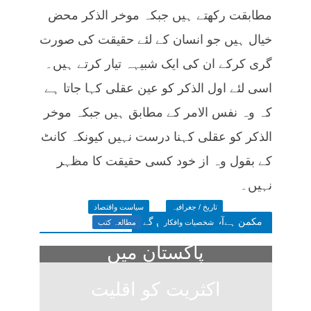
مطابقت رکھتے ہیں جبکہ موخر الذکر محض
خیال ہیں جو انسان کے لئے حقیقت کی صورت
گری کرکے ان کی ایک شبیہہ تیار کرتے ہیں۔
اسی لئے اول الذکر کو عین عقلی کہا جاتا ہے
کہ وہ نفس الامر کے مطابق ہیں جبکہ موخر
الذکر کو عقلی کہنا درست نہیں کیونکہ کانٹ
کے بقول وہ از خود کسی حقیقت کا مظہر
نہیں۔
تاریخ / جغرافیہ
سیاست واقتصاد
مکمن ہےآپ پسند فرمائیں گے
شخصیات وافکار
مطالعہ کتب
پاکستان میں
اکثریت کو اقلیت