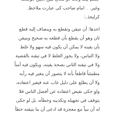
وغیرہ۔ امام صاحب کی عبارت ملاحظہ
کرلیجئے:
احدها: أن تتيقن وتقطع به وينضاف إليه قطع
ثان وهو أن يقطع بأن قطعه به صحيح ويتيقن
بأن يقينه لا يمكن أن يكون فيه سهو ولا غلط
ولا التباس، ولا يجوز الغلط لا في تيقنه بالقضية
ولا في تيقنه الثاني بصحة يقينه، ويكون فيه آمناً
مطمئناً قاطعاً بأنه لا يتصور أن يتغير فيه رأيه
ولا أن يطلع على دليل غاب عنه فيغير اعتقاده،
ولوِ حكى نقيض اعتقاده عن أفضل الناس فلا
يتوقف في تجهيله وتكذيبه وخطأه، بل لو حكى
له أن نبياً مع معجزة قد ادعى أن ما يتيقنه خطأ