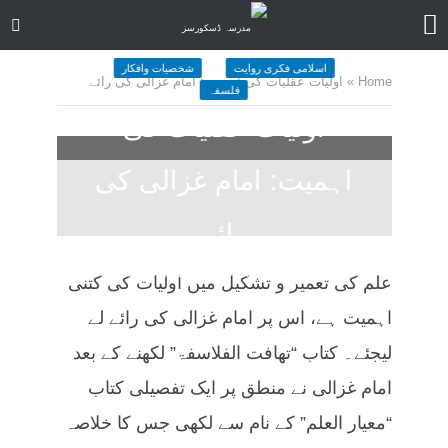
اسلامی فکری روایت
شخصیات وافکار
Home
»
اولیات عقلیات کی اہمیت: امام غزالی کی رائے
فلسفہ
اولیات عقلیات کی
اہمیت: امام غزالی کی
رائے
November 1, 2024
کمنت کیجے
علم کی تعمیر و تشکیل میں اولیات کی کتنی
17 منٹ چاہیں
اہمیت ہے، اس پر امام غزالی کی رائے لے
لیجئے۔ کتاب “تھافت الفلاسفۃ” لکھنے کے بعد
امام غزالی نے منطق پر ایک تفصیلی کتاب
“معیار العلم” کے نام سے لکھی جس کا خلاصہ