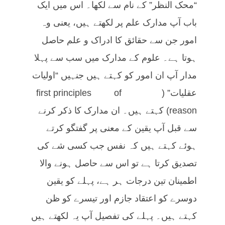
“محک النظر” کے نام سے لکھا۔ اس میں ایک
باب آپ مدارک علم پر لکھتے ہیں، یعنی وہ
امور جن سے حقائق کا ادراک و علم حاصل
ہوتا ہے۔ علوم کے مدارک میں سب سے پہلا
مدار آپ ان امور کو کہتے ہیں جنہیں “اولیات
عقلیات” ( first principles of
reason) کہتے ہیں۔ ان مدارک کا ذکر کرنے
سے قبل آپ یقین کے معنی پر گفتگو کرتے
ہوئے کہتے ہیں کہ نفس جب کسی شے کی
تصدیق کرتا ہے تو اس سے حاصل ہونے والا
اطمینان تین درجات ہر ہے، پہلے کو یقین
دوسرے کو اعتقاد جازم اور تیسرے کو ظن
کہتے ہیں۔ پہلے کی تفصیل آپ یہ لکھتے ہیں