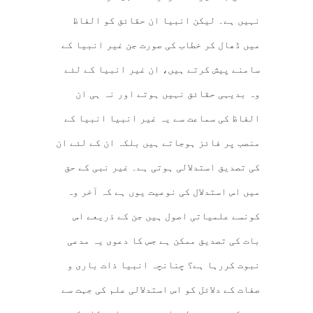
نہیں ہے۔ لیکن انبیا ان حقائق کو الفاظ
میں ڈھال کر خطاب کی صورت جن غیر انبیا کے
سامنے پیش کرتے ہیں، ان غیر انبیا کے لئے
وہ بدیہی حقائق نہیں ہوتے اور نہ ہی ان
الفاظ کی سماعت سے یہ غیر انبیا انبیا کے
منصب پر فائز ہوجاتے ہیں بلکہ ان کے لئے ان
کی تصدیق استدلالی ہوتی ہے۔ غیر نبی کے حق
میں اس استدلال کی نوعیت یوں ہے کہ آخر وہ
کونسے علمیاتی اصول ہیں جن کے ذریعے اس
بات کی تصدیق ممکن ہے جس کا دعوی یہ مدعی
نبوت کررہا ہے؟ چنانچہ انبیا ذات باری و
صفات کے دلائل کو اس استدلالی علم کی جہت سے