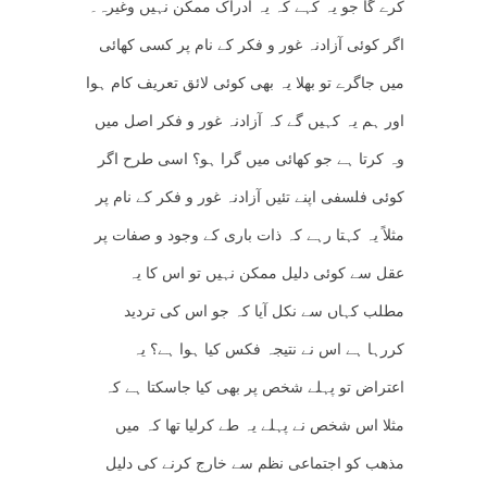
کرے گا جو یہ کہے کہ یہ ادراک ممکن نہیں وغیرہ۔
اگر کوئی آزادنہ غور و فکر کے نام پر کسی کھائی
میں جاگرے تو بھلا یہ بھی کوئی لائق تعریف کام ہوا
اور ہم یہ کہیں گے کہ آزادنہ غور و فکر اصل میں
وہ کرتا ہے جو کھائی میں گرا ہو؟ اسی طرح اگر
کوئی فلسفی اپنے تئیں آزادنہ غور و فکر کے نام پر
مثلاً یہ کہتا رہے کہ ذات باری کے وجود و صفات پر
عقل سے کوئی دلیل ممکن نہیں تو اس کا یہ
مطلب کہاں سے نکل آیا کہ جو اس کی تردید
کررہا ہے اس نے نتیجہ فکس کیا ہوا ہے؟ یہ
اعتراض تو پہلے شخص پر بھی کیا جاسکتا ہے کہ
مثلا اس شخص نے پہلے یہ طے کرلیا تھا کہ میں
مذھب کو اجتماعی نظم سے خارج کرنے کی دلیل