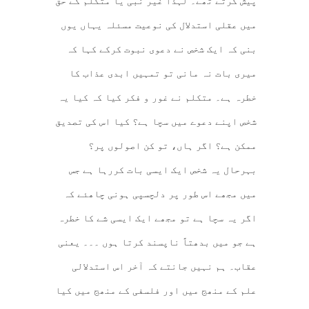
پیش کرتے تھے۔ لہذا غیر نبی یا متکلم کے حق
میں عقلی استدلال کی نوعیت مسئلہ یہاں یوں
بنی کہ ایک شخص نے دعوی نبوت کرکے کہا کہ
میری بات نہ مانی تو تمہیں ابدی عذاب کا
خطرہ ہے۔ متکلم نے غور و فکر کیا کہ کیا یہ
شخص اپنے دعوے میں سچا ہے؟ کیا اس کی تصدیق
ممکن ہے؟ اگر ہاں، تو کن اصولوں پر؟
بہرحال یہ شخص ایک ایسی بات کررہا ہے جس
میں مجھے اس طور پر دلچسپی ہونی چاھئے کہ
اگر یہ سچا ہے تو مجھے ایک ایسی شے کا خطرہ
ہے جو میں بدھتاً ناپسند کرتا ہوں ۔۔۔ یعنی
عقاب۔ ہم نہیں جانتے کہ آخر اس استدلالی
علم کے منھج میں اور فلسفی کے منھج میں کیا