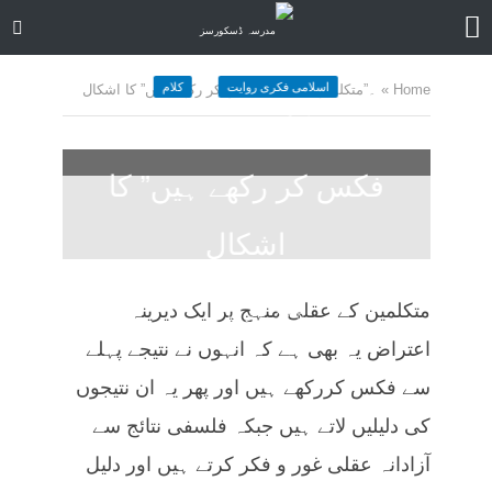
اسلامی فکری روایت
کلام
Home
»
۔”متکلمین نے نتیجے فکس کر رکھے ہیں” کا اشکال
۔”متکلمین نے نتیجے
فکس کر رکھے ہیں” کا
اشکال
December 30, 2024
کمنت کیجے
متکلمین کے عقلی منہج پر ایک دیرینہ
37 منٹ چاہیں
اعتراض یہ بھی ہے کہ انہوں نے نتیجے پہلے
سے فکس کررکھے ہیں اور پھر یہ ان نتیجوں
کی دلیلیں لاتے ہیں جبکہ فلسفی نتائج سے
آزادانہ عقلی غور و فکر کرتے ہیں اور دلیل