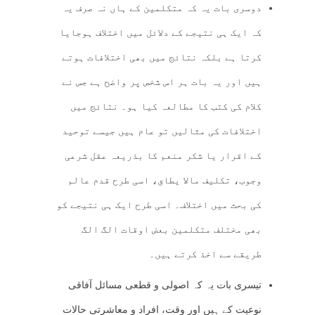
دوسری بات یہ کہ متکلمین کے ہاں نہ صرف یہ
کہ ایک ہی نتیجے کے دلائل میں اختلاف ہوجایا
کرتا ہے بلکہ نتائج میں بھی اختلافات ہوتے
ہیں اور یہ بات ہر اس شخص پر واضح ہے جس نے
کلام کی کتب کا مطالعہ کیا ہو۔ نتائج میں
اختلافات کی مثالیں تو عام ہیں جیسے توحید
کے اقرار یا شکر منعم کا بذریعہ عقل شرعی
وجوب، تکلیف مالا یطاق، اسی طرح قدم عالم
کی بحث میں اختلاف۔ اسی طرح ایک ہی نتیجے کو
بھی مختلف متکلمین بعض اوقات الگ الگ
طریقے سے اخذ کرتے ہیں۔
تیسری بات یہ کہ اصولی و قطعی مسائل آفاقی
نوعیت کے ہیں اور وقت، افراد و معاشرتی حالات