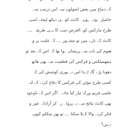
کے دماغ میں بعض اصولوں سے اس ترتیب سے
حاصل ہوئے ہوں۔ کانٹ کو ہی دیکھ لیجئے اسی
طرح مارکس کو، الغرض سب کا یہی طریقہ ہے۔
کانٹ کے بارے میں تو مشہور ہے کہ علیت پر وہ
ھیوم کی بات سے پریشان ہوا تھا کہ اس کے بعد تو
میتھمیٹکس و فزکس کی قطعیت سے بھی ھاتھ
دھونا پڑے گا، لہذا اس نے پوری کوشش کی کہ
کسی طرح نیوٹن کی فزکس کا دفاع کرنے کے لئے
علمی فریم ورک تیار کیا جائے۔ اگر اس کے باوجود
بھی کانٹ نتائج سے بے پرواہ رہ کر آزادانہ غور و
فکر کرنے والا کہلا سکتا ہے تو پھر متکلم کیوں
نہیں؟