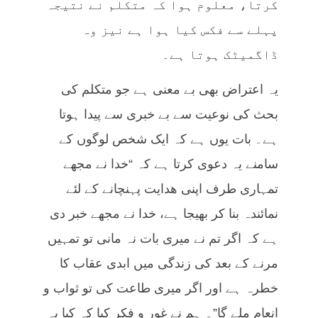
کرتا، معلوم ہوا کہ متکلم نے نتیجہ
پہلے سے فکس کیا ہوا ہے نیز وہ
ڈاگمیٹک ہوتا ہے۔
یہ اعتراض بھی بے معنی ہے جو متکلم کی
بحث کی نوعیت سے بے خبری سے پیدا ہوتا
ہے۔ بات یوں ہے کہ ایک شخص لوگوں کے
سامنے یہ دعوی کرتا ہے کہ “خدا نے مجھے
تمہاری طرف اپنی ھدایت پہنچانے کے لئے
نمائندہ بنا کر بھیجا ہے، خدا نے مجھے خبر دی
ہے کہ اگر تم نے میری بات نہ مانی تو تمہیں
مرنے کے بعد کی زندگی میں ابدی عقاب کا
خطرہ ہے اور اگر میری طاعت کی تو ثواب و
انعام ملے گا”۔ ہم نے غور و فکر کیا کہ کیا یہ