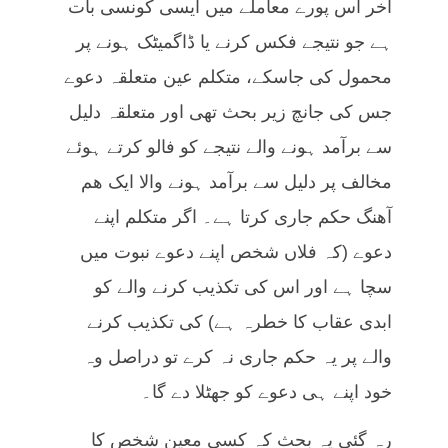
آخر اس پورے معاملے میں ایسی کونسی بات
ہے جو نتیجے فکس کرنے یا ڈاگمیٹک ہونے پر
محمول کی جاسکے، متکلم عین متعلقہ دعوے
جس کی جانچ زیر بحث تھی اور متعلقہ دلیل
سے برآمد ہونے والے نتیجے کو فالو کرتے ہوئے
مخالف پر دلیل سے برآمد ہونے والا ایک ھم
آھنگ حکم جاری کرتا ہے۔ اگر متکلم اپنے
دعوے (کہ فلاں شخص اپنے دعوے نبوت میں
سچا ہے اور اس کی تکذیب کرنے والے کو
ابدی عقاب کا خطرہ ہے) کی تکذیب کرنے
والے پر یہ حکم جاری نہ کرے تو دراصل وہ
خود اپنے ہی دعوے کو جھٹلا دے گا۔
رہ گئی یہ بحث کہ کسی معین شخص کا