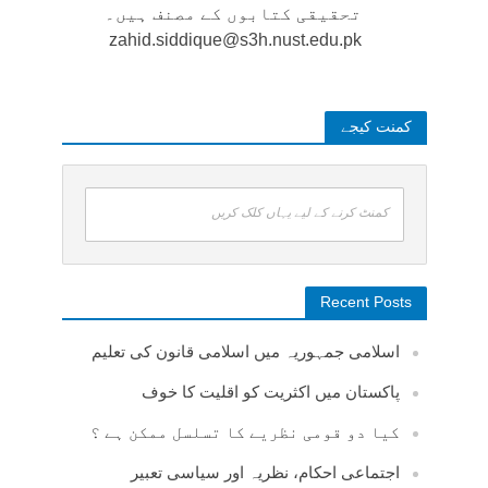
تحقیقی کتابوں کے مصنف ہیں۔
zahid.siddique@s3h.nust.edu.pk
کمنت کیجے
کمنٹ کرنے کے لیے یہاں کلک کریں
Recent Posts
اسلامی جمہوریہ میں اسلامی قانون کی تعلیم
پاکستان میں اکثریت کو اقلیت کا خوف
کیا دو قومی نظریے کا تسلسل ممکن ہے ؟
اجتماعی احکام، نظریہ اور سیاسی تعبیر