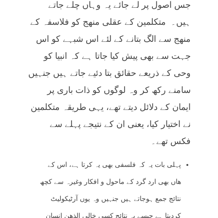
جس اصول پر لے جائے یہ وہاں چلے جاتے
ہیں۔ متکلمین کے عقلی منھج کو فلاسفہ کے
منھج سے الگ بتانے کے لئے اس شبہے کو اس
جہت سے بھی پیش کیا جاتا ہے کہ انبیا کو
وحی کے ذریعے حقائق بتا دئیے جاتے ہیں جنہیں
سامنے رکھ کر وہ لوگوں کو ذات باری پر
ایمان کے دلائل دیتے تھے، یہی طریقہ متکلمین
نے اختیار کیا، یعنی ان کے نتیجے پہلے سے
فکس تھے۔
پہلی بات یہ کہ فلسفی بھی یہ کرتا ہے، اس کے
ھاں بھی ارد گرد کے ماحول و افکار وغیرہ سے کچھ
نتائج جمع ہوجاتے ہیں جنہیں وہ یوں آرٹیکولیٹ
کردیتا ہے جیسے یہ نتائج کسی خالی الذھن انسان