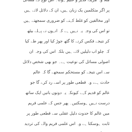
پر اگر متکلمین یک زبان ہیں، ان کے دلائل لاتے ہیں
اور مخالفین کو غلط کہنے کو ضروری سمجھتے ہیں
تو اس کی وجہ یہ نہیں ہے کہ انہوں نے پہلے بیٹھ
کر نتیجے فکس کرنے کا گٹھ جوڑ کیا اور پھر طے کیا
کہ چلو اب دلیلیں لاتے ہیں بلکہ اس کی وجہ ان
اصولی مسائل کی نوعیت ہے۔ جو بھی شخص دلائل
سے اس نتیجے کو مستحکم سمجھے گا کہ عالم
حادث ہے، وہ قطعی طور پر اسے رد کرے گا جو
عالم کو قدیم کہے کیونکہ یہ دونوں باتیں ایک ساتھ
درست نہیں ہوسکتیں۔ پھر جس کے علمی فریم
میں عالم کا حدوث دلیل عقلی سے قطعی طور پر
ثابت ہوسکتا ہے وہ اس علمی فریم والے کی تردید