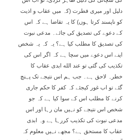
دلیل اور میری فطرت (کہ میں عقاب و اذیت
کو ناپسند کرتا ہوں) کا یہ تقاضا ہے کہ اس
کے دعوے کی تصدیق کی جائے۔ مدعی نبوت
کی تصدیق کا مطلب کیا ہے؟ یہ کہ یہ شخص
اپنے اس دعوے میں سچا ہے کہ اگر اس کی
تکذیب کی گئی تو عند الله ابدی عقاب کا
خطرہ لاحق ہے۔ جب ہم اس نتیجے تک پہنچ
گئے تو اب غور کیجئے کہ کفر کا حکم جاری
کرنے کا مطلب اس کے سوا کیا ہے کہ جو
شخص اس نتیجے کو نہیں مان رہا اور اس
مدعی نبوت کی تکذیب کررہا ہے وہ ابدی
عقاب کا مستحق ہے؟ مجھے نہیں معلوم کہ