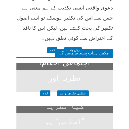
دعوی واقعی ایسی تکذیب کے ہم معنی ہے
جس سے اس کی تکفیر ہوسکے تو اسے اصول
تکفیر کی بحث کہتے ہیں، لیکن اس کا ناقد
کے اعتراض سے کوئی تعلق نہیں۔
زبان وادب
کلام
مکمن ہےآپ پسند فرمائیں گے
اجتماعی احکام،
نظریہ اور
سیاسی تعبیر
اسلامی فکری روایت
کلام
کیا نظریہ
1 week ago
”اسلامی“ ہو