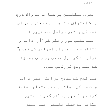
فرق ہے۔
الغرض متکلمین پر کیا جانے والا درج
بالا اعتراض و تبصرہ بے معنی ہے، اس
قسم کی باتیں دراصل فلسفیوں نے
اپنے عقلی غور و فکر کو “آزادانہ و
نتائج سے بے پرواہ اصولوں کی کھوج”
قرار دے کر اہل مذھب پر رعب جھاڑنے
کے لئے وضع کررکھی ہیں۔
علم کلام کے منھج پر ایک اعتراض اس
جہت سے کیا جاتا ہے کہ متکلم اختلاف
کرنے والے پر بالاخر کفر کا فتوی
لگاتا ہے جبکہ فلسفی ایسا نہیں