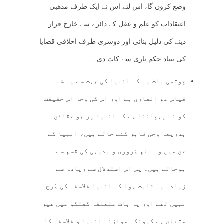
وضع کروں گا، اس لئے اس نے ایک طرف مذھبی
اعتقادات کو علم و عقل کے دائرے سے خارج قرار
دینے کی دلیل بنائی اور دوسری طرف اخلاقی قضایا
کی بنیاد حکم باری سے کاٹ دی۔
چوتھی بات یہ کہ انبیا کی جہت سے یہ شبہ
قیاس مع الفارق ہے اور اس کی وجہ اس حقیقت
کو نہ پہچاننا ہے کہ انبیا پر جو حقائق
بذریعہ وحی ظاہر کئے جاتے ہیں، انبیا کے
حق میں وہ علم ضروری و بدیہی کی قسم سے
ہوجاتے ہیں۔ پس اس استدلال سے زیادہ سے
زیادہ یہ ثابت ہوا کہ انبیا فلاسفہ کی طرح
نہیں تھے اور یہ بات متعلقہ گفتگو میں غیر
متعلق ہے کیونکہ موازنہ انبیا و فلاسفہ کا