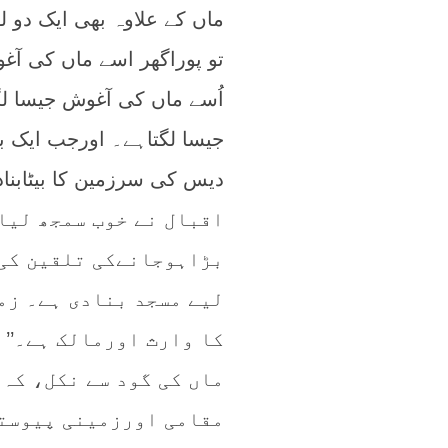
ماں کے علاوہ بھی ایک دو 
تو پوراگھر اسے ماں کی آغوش
اُسے ماں کی آغوش جیسا لگ
جیسا لگتاہے۔ اورجب ایک بھ
دیس کی سرزمین کا بیٹابناد
اقبال نے خوب سمجھ لیات
بڑاہوجانےکی تلقین کی 
لیے مسجد بنادی ہے۔ زم
کا وارث اورمالک ہے۔’’ ہر
ماں کی گود سے نکل، کہ 
مقامی اورزمینی پیوستگ