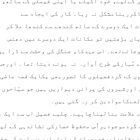
 کےلیے، خود اکیلے یا اپنی فیملی کے ساتھ،
اکررہنامشکل نہ رہا۔ کار کی ایجاد سے
 ایک دوسرے کے ساتھ کندھے سے کندھا ملا کر
یاں بڑھتیں تو مکانات ایک دوسرے میں دھنس
جاتےتھے۔ اس عہدکا، جنگل کی وحشت سے ڈرا ہو
 مُہارکی طرح آوارہ نہ ہونے دیتا تھا۔ اورجب
ں کے گردفصیلوں کا تصوربھی یکایک قصۂ ماضی 
 اورشہروں کی پرانی دیواریں ہیں جو سیّاحوں 
عےکاموادبن کر رہ گئی ہیں۔
 علامت بنالیناچاہیے۔ چلیے فصیل اب سے ایک ع
 گردموجودہراُس محفوظ حصارکی نشاندہی کے لی
 مقاصداورخصوصیات کے اعتبارسےریاست کی حف