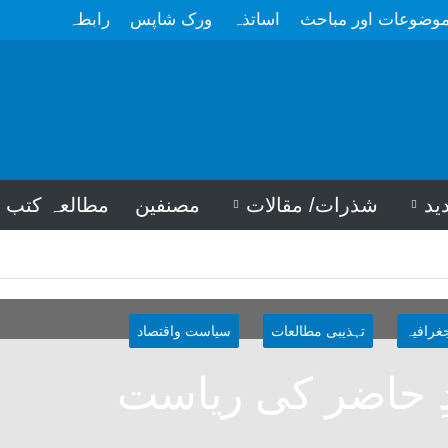
وضوعات اور مباحث
اساتذہ
ورک شاپس
رابطہ
ید
شذرات/ مقالات
مصنفین
مطالعہ کتب
جغرافیہ
تہذیبی مطالعات
سیاست واقتصاد
ِ حاضر کی ریاست