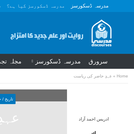
مدرسہ ڈسکورسز
مدرسہ ڈسکورسز کیا ہے؟
م
سرورق
مدرسہ ڈسکورسز
مجلہ تجد
Home
»
عہدِ حاضر کی ریاست
تاریخ / 
عہد
ادریس احمد آزاد