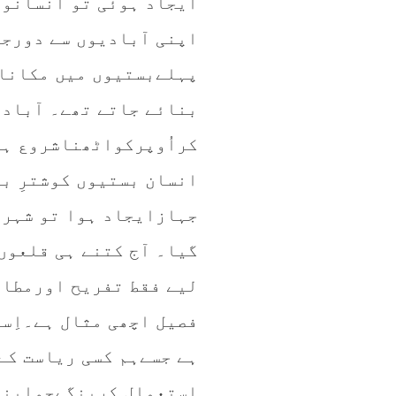
ایجاد ہوئی تو انسانوں
اپنی آبادیوں سے دورج
پہلےبستیوں میں مکانات
بنائے جاتے تھے۔ آباد
کراُوپرکواٹھناشروع ہو
انسان بستیوں کوشترِ بے
جہازایجاد ہوا تو شہرو
گیا۔ آج کتنے ہی قلعوں
لیے فقط تفریح اورمطال
فصیل اچھی مثال ہے۔اِسے
ہے جسےہم کسی ریاست کے
استعمال کرینگےجواپنے