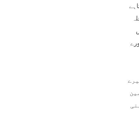
اہے
لہ
ش
ورے
یرے
ین
نی