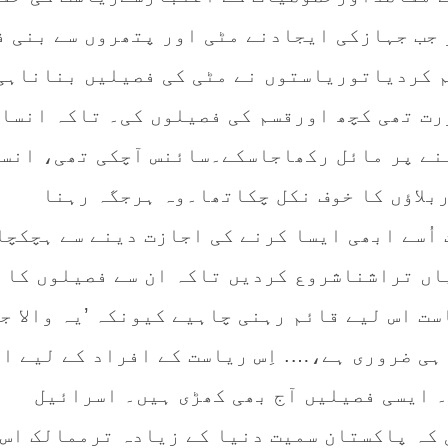
 جب جہازکی ایجادنے مٹی اور پتھروں سے بنی ف
م کردیاتوریاستوں نے مٹی کی فصیلیں بناناہی
ت تھی کچھ اورقسم کی فصیلوں کی۔ تاکہ انسا
ہنے پر مائل رکھاجاسکے۔سائنس آچکی تھی، انس
ربلاؤں کا خوف نکل چکاتھا۔وہ ہرجگہ رہنا
اُسے ابھی ایسا کرنے کی اجازت دینے سے ہچکچا
اں تراشناشروع کردیں تاکہ ان سے فصیلوں کا 
است اس لیے قائم رہنی چاہیے کیونکہ ’یہ والا ج
ہی ضروری ہے،…. اِس ریاست کے افراد کے لیے ا
۔ ایسی فصیلیں آج بھی کھڑی ہیں۔ اسرائیل
 کہ پاکستان سمیت دنیا کے زیادہ ترممالک اس 