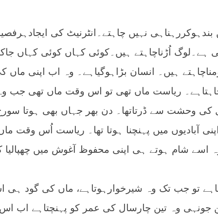
 بندہوکررہناہی نہیں چاہتے۔انٹرنیٹ کی ایجادہرفصی
ئی ہے۔لوگ اُڑناچاہتے ہیں۔کوئی کہاں کوئی کہاں جاک
ومناچاہتے ہیں۔ انسان بڑاہوگیاہے۔ وہ اب اپنی ماں ک
اچاہتاہے۔ ریاست ماں تھی تو اس وقت ماں تھی جب وہ
ل کی وحشت سے ڈرتاتھا۔ دن بھر جہاں بھی ہوتا سورج
ی آبادیوں میں پہنچنا ہوتا تھا۔ ریاست اُس وقت ماں
ہ اسے شام ہوتے ہی اپنی محفوظ آغوش میں چھپالیا 
اہے تو جب تک وہ شیرخوارہوتاہے، ماں کی گود ہی ا
 جونہی وہ تین چارسال کی عمر کو پہنچتاہے اب اس