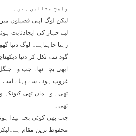
واضح مثالیں ہیں۔
لیکن لوگ اپنی فصیلوں میں
لیے جہاز کی ایجادثابت ہو
رہنا چاہتاہے۔ لوگ دنیا گھ
گود سے نکل کر دنیا دیکھن
ابھی بچہ تھا۔ جب وہ جنگ
غروب ہونے سے پہلے اسے اپن
تھی۔ وہ ماں تھی کیونکہ و
تھی۔
جب بھی کوئی بچہ پیدا ہوت
محفوظ ترین مقام ہے۔لیکن