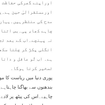
اوراپنے گھرکی حفاظت ت
اورمستقرالیٰ حین ہے۔ی
مدح کی منتظرہیں۔یہاں 
چاہے کھا، پی۔بس اتنا 
نہ پہنچے۔اب کے بعد تج
انگلی پکڑ کر چلنا سکھا
ہے۔ اب تُو عاقل و دانا
تسخیر کرنا ہوگا۔
پوری دنیا میں ریاست کا م
بندھنوں سے بھاگنا چاہتاہ
چاہیے۔اس کی پیٹھ پر لادے