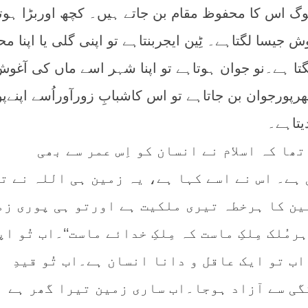
لوگ اس کا محفوظ مقام بن جاتے ہیں۔ کچھ اوربڑا ہوت
 جیسا لگتاہے۔ ٹِین ایجربنتاہے تو اپنی گلی یا اپنا مح
تا ہے۔نو جوان ہوتاہے تو اپنا شہر اسے ماں کی آغو
رپورجوان بن جاتاہے تو اس کاشبابِ زورآوراُسے اپنےپ
یتاہے۔
ھا کہ اسلام نے انسان کو اِس عمر سے بھی
ہے۔ اس نے اسے کہا ہے، یہ زمین ہی اللہ نے ت
ین کا ہرخطہ تیری ملکیت ہے اورتو ہی پوری زم
مُلک مِلکِ ماست کہ مِلکِ خدائے ماست‘‘۔اب تُو اپ
اب تو ایک عاقل و دانا انسان ہے۔اب تُو قیدِ
ی سے آزاد ہوجا۔اب ساری زمین تیرا گھر ہے