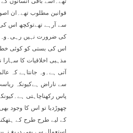
تھے۔اسے باقی انسانوں کے س
قوانین مطلوب تھے۔ان اصول
سے آرہے تھےتوکچھ اس کی 
کی ضرورت نہیں رہی۔وہ اب 
اس کی بستی کو کوئی خطرہ ل
مذہبی اخلاقیات کا سہارا ن
آتی ہے۔وہ جانتاہے کہ عا
سے ناراض ہےکیونکہ ریاست 
پاس رکھناچاہتی ہے۔کیونکہ
چھوڑدیا تو اس کا وجود بھی 
کے لیے طرح طرح کے ہتھکنڈ
استعمال سے بھی دریغ نہیں 