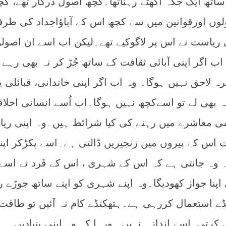
اتھ ایک جگہ اکھٹے رہناتھا۔کچھ اصول درکار تھے، کچ
وں اورقوانین میں سے کچھ اس کے آباؤاجداد کی طر
ریاست نے اس پر لاگوکیے تھے۔لیکن اب اسے ان اصول
اگر اپنی آبائی ثقافت کے ساتھ جُڑ کر نہ بھی رہے ت
احق نہیں ہوگا۔ وہ اب اگر اپنی خاندانی، قبائلی یا
ہ بھی لے تو اسےکچھ نہیں ہوگا۔اب اُسے انسانی اخلاق
لمی معاشرے میں رہنے کی کیا شرائط ہیں۔وہ اپنی ری
اس کے پیروں میں زنجیریں ڈالتی ہے۔اسے پکڑکر اپن
 وہ جانتی ہے کہ اس کے شہری ، اس کے فَرد نے اسے
اپنا جواز کھودیگا۔وہ اپنے شہری کو اپنے ساتھ جوڑے ر
ے استعمال کررہی ہے۔ہتھکنڈے کام نہ آئیں تو طاقت
کرتی۔اسے اندازہ نہیں ہورہا کہ وہ اپنی بنیادیں