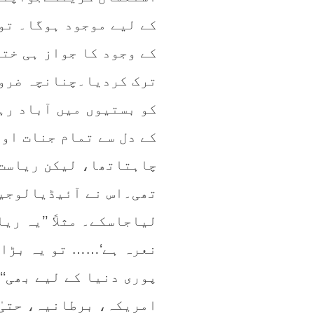
کے لیے موجود ہوگا۔ تو
کے وجود کا جواز ہی خت
ترک کردیا۔چنانچہ ضرور
کو بستیوں میں آباد ر
کے دل سے تمام جنات او
چاہتاتھا، لیکن ریاست 
تھی۔اس نے آئیڈیالوجی
لیاجاسکے۔ مثلاً ’’یہ ری
نعرہ ہے‘…… تو یہ بڑا 
پوری دنیا کے لیے بھی‘‘
امریکہ، برطانیہ، حتیٰ