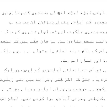
 اپنی ڈیڑھ ڈیڑھ انچ کی مسجدوں کے پجاری بن 
جدوں کے امام، متولی،مؤذن، اِن سب سے ہم
رمسجدمیں جاکرنمازپڑھناچاہتے ہیں کیونکہ خ
 لیے مسجد بنادی ہے۔ ہم جان چکے ہیں کہ مسجد
 اس کے نام نہاد امام یا متولی اہم ہیں بلکہ
، اور نماز اہم ہے۔
 تو اُس نے انسانی آبادیوں کو آپس میں ایک
ردیا۔ حتیٰ کہ اگر کسی ویرانے میں بھی ریلوے
کچھ ہی عرصے میں وہاں آبادی پیدا ہوجاتی ،
یک چلتی پھرتی آبادی ہوا کرتی تھی۔ لیکن جب 