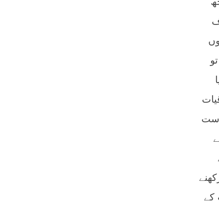
ھ
ف
وں
و
یات
است
ے
کھنے
 کے