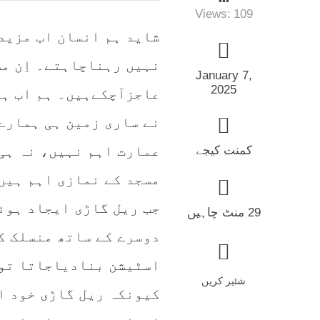
Views:
109
شاید ہم انسان اب مزید
نہیں رہناچاہتے۔ اِن مس
January 7,
2025
عاجزآچکےہیں۔ ہم اب ہ
نے ساری زمین ہی ہمارے
عمارت اہم نہیں، نہ ہی
کمنت کیجے
مسجد کے نمازی اہم ہیں
جب ریل گاڑی ایجاد ہوئی
29 منٹ چاہیں
دوسرے کے ساتھ منسلک ک
اسٹیشن بنادیاجاتا تو 
شئیر کریں
کیونکہ ریل گاڑی خود ا