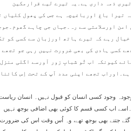
یری ذمہ داری ہے۔یہ تیرے لیے قرارمکین
ہ تیرا باغ اورباغیچہ ہے جس کی پھول کلیاں ت
امن اورسلامتی سے رہ۔جہاں جی چاہے گھوم۔جوج
خیال رہے کہ تیرے ہاتھ اورزبان سے کسی کو تک
ھے کسی ہادی کی بھی ضرورت نہیں رہی جو تجھے
ئے کیونکہ اب تُو شبابِ زور آورسے اگلی منزل
 ہے۔اوراب تجھے اپنی مدد آپ کے تحت اِس کائنا
وجودہ وجود کسی انسان کو قبول نہیں۔ انسان ریاست
ے۔اسے اب کسی قسم کا کوئی بھی اضافی بوجھ نہیں
 گئے جتنے بھی بوجھ تھے، وہ اُس وقت اس کی ضرورت