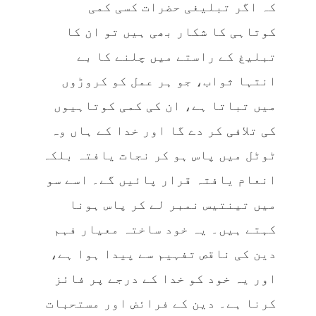
کہ اگر تبلیغی حضرات کسی کمی
کوتاہی کا شکار بھی ہیں تو ان کا
تبلیغ کے راستے میں چلنے کا بے
انتہا ثواب، جو ہر عمل کو کروڑوں
میں تباتا ہے، ان کی کمی کوتاہیوں
کی تلافی کر دے گا اور خدا کے ہاں وہ
ٹوٹل میں پاس ہو کر نجات یافتہ بلکہ
انعام یافتہ قرار پائیں گے۔ اسے سو
میں تینتیس نمبر لے کر پاس ہونا
کہتے ہیں۔ یہ خود ساختہ معیار فہم
دین کی ناقص تفہیم سے پیدا ہوا ہے،
اور یہ خود کو خدا کے درجے پر فائز
کرنا ہے۔ دین کے فرائض اور مستحبات