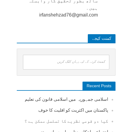
ساتھ بطور تحقیق کار وابستہ
ہیں۔
irfanshehzad76@gmail.com
کمنت کیجے
کمنٹ کرنے کے لیے یہاں کلک کریں
Recent Posts
اسلامی جمہوریہ میں اسلامی قانون کی تعلیم
پاکستان میں اکثریت کو اقلیت کا خوف
کیا دو قومی نظریے کا تسلسل ممکن ہے ؟
اجتماعی احکام، نظریہ اور سیاسی تعبیر