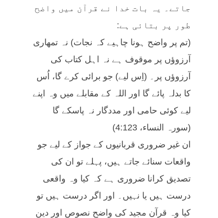
جاتے۔ یہ بات خدا نے قرآن میں واضح
طور پر بتائی ہے:
(تم پر واضح ہونا چاہیے کہ نجات) نہ تمھاری
آرزوؤں پر موقوف ہے نہ اہل کتاب کی
آرزوؤں پر۔ (اِس لیے) جو برائی کرے گا، اُس
کا بدلہ پائے گا اور اللہ کے مقابلے میں وہ اپنے
لیے کوئی حامی اور مددگار نہ پاسکے گا
(سورہ النساء، 4:123)
ان غیر ضروری قربانیوں کے جواز کے لیے جو
واقعات سنائے جاتے ہیں، پہلے تو ان کی
تصدیق کرانا ضروری ہے کہ کیا وہ واقعی
درست ہیں یا نہیں۔ اور اگر درست ہیں تو
کیا وہ قرآن مجید کی واضح نصوص اور دین