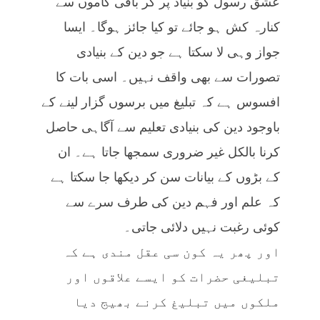
عشق رسول کو بنیاد پر کر باقی کاموں سے
کنارہ کش ہو جائے تو کیا جائز ہوگا۔ ایسا
جواز وہی لا سکتا ہے جو دین کے بنیادی
تصورات سے بھی واقف نہیں۔ اسی بات کا
افسوس ہے کہ تبلیغ میں برسوں گزار لینے کے
باوجود دین کی بنیادی تعلیم سے آگاہی حاصل
کرنا بالکل غیر ضروری سمجھا جاتا ہے۔ ان
کے بڑوں کے بیانات سن کر دیکھا جا سکتا ہے
کہ علم اور فہم دین کی طرف سرے سے
کوئی رغبت نہیں دلائی جاتی۔
اور پھر یہ کون سی عقل مندی ہے کہ
تبلیغی حضرات کو ایسے علاقوں اور
ملکوں میں تبلیغ کرنے بھیج دیا