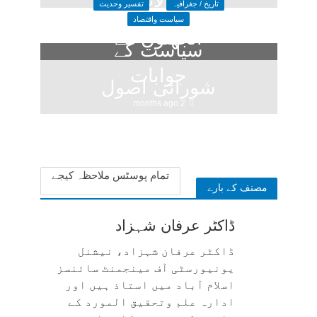
سوالات و
تاریخ / جغرافیہ
تفسیر وحدیث
سیاست واقتصاد
الجھنوں کے
سیاست کے
جوابات
شورائی اصول
2 months ago
(4)
3 months ago
تمام پوسٹس ملاحظہ کیجے
مصنف کے بارے
ڈاکٹر عرفان شہزاد
ڈاکٹر عرفان شہزاد، نیشنل
یونیورسٹی آف مینجمنٹ سائنسز
اسلام آباد میں استاذ ہیں اور
ادارہ علم وتحقیق المورد کے