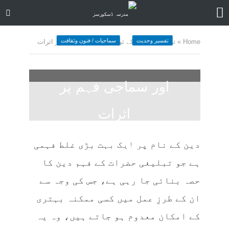
تفسیر وحدیث
سماجیات / فنون وثقافت
Home
»
تبلیغی جماعت کے ثواب اور سماجی فہم پر اثرات
تبلیغی جماعت کے ثواب
اور سماجی فہم پر
اثرات
February 18, 2025
کمنت کیجے
دین کے نام پر ایک بہت بڑی غلط فہمی
27 منٹ چاہیں
ہے جو تبلیغی حضرات کے فہم دین کا
حصہ بنائی جا رہی ہے، جس کی وجہ سے
ان کے طرزِ عمل میں کسی ممکنہ بہتری
کے امکان معدوم ہو جاتے ہیں، وہ یہ