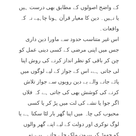
کے واضح اصولوں کے مطابق بھی درست ہیں
یا نہیں۔ دین کا معیار قرآن ہونا چاہیے نہ کہ
واقعات۔
اس غیر متناسب حدود سے ماورا دین داری
جس میں اپنی مرضی کے کسی دینی عمل کو
چن کر باقی کو نظر انداز کرنے کی روش اپنا
لی جاتی ہے، اس کے جواز کے لیے لوگوں میں
پائے جانے والے بے دین رویوں سے جواز تلاش
کرنے کی کوشش بھی کی جاتی ہے کہ فلاں
اگر جوا یا نشے کی لت میں پڑ کر یا کسی
محبوب کی چاہ میں اپنا گھر بار لٹا سکتا ہے یا
لوگ نوکری اور دولت کے لیے اپنے گھر والوں
کو چھوڑ کر بیرونِ ملک چلے جاتے ہیں، تو