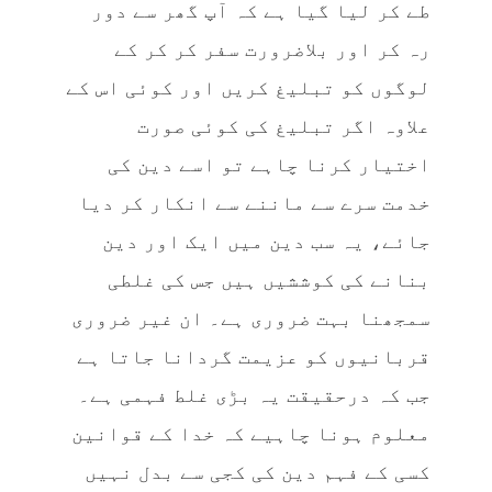
طے کر لیا گیا ہے کہ آپ گھر سے دور
رہ کر اور بلاضرورت سفر کر کر کے
لوگوں کو تبلیغ کریں اور کوئی اس کے
علاوہ اگر تبلیغ کی کوئی صورت
اختیار کرنا چاہے تو اسے دین کی
خدمت سرے سے ماننے سے انکار کر دیا
جائے، یہ سب دین میں ایک اور دین
بنانے کی کوششیں ہیں جس کی غلطی
سمجھنا بہت ضروری ہے۔ ان غیر ضروری
قربانیوں کو عزیمت گردانا جاتا ہے
جب کہ درحقیقت یہ بڑی غلط فہمی ہے۔
معلوم ہونا چاہیے کہ خدا کے قوانین
کسی کے فہم دین کی کجی سے بدل نہیں