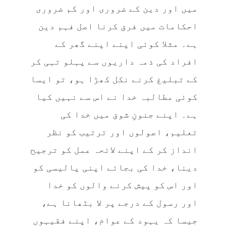
میں اور دین کے ضروری اور کم ضروری
احکامات میں فرق کرنا اصل فہم دین
ہے۔ مثلا کوئی اپنے اپنے گھر کے
افراد کی ذمہ داریوں سے پہلو تہی کر
کے تبلیغ کرنے نکل کھڑا ہو، تو ایسا
کوئی مطالبہ خدا نے اس سے نہیں کیا
ہے۔ اپنے جنونِ شوق میں خدا کی
تعلیم، اصولوں اور ترتیب کو نظر
انداز کر کے اپنے لائحہ عمل کو ترجیح
دینا، خدا کی بجائے اپنی پالیسی کو
اور اس کو پیش کرنے والوں کو خدا
اور رسول کے درجے پر لا بٹھانا ہے،
جیسا کہ یہود کے عوام، اپنے فقیہوں