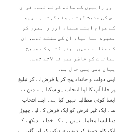
اور راہبوں کے ساتھ کرتے تھے۔ قرآن
اس کی مذمت کرتے ہوئے کہتا ہے یہود
کے عوام اپنے علماء اور راہبوں کو
معبود بنا لیا، ان کی سنتے تھے، ان
کے مقابلے میں اپنی کتاب کے صریح
بیانات کو خاطر میں نہ لاتے تھے۔
یہاں بھی یہی حال ہے۔
اپنی دولت و جائداد پیچ کر یا قرض لے کر تبلیغ
پر جانا آپ کا اپنا انتخاب ہو سکتا ہے، دین نے
ایسا کوئی مطالبہ نہیں کیا ہے۔ اپنے انتخاب
سے ایک غیر فرض کو ایک فرض کے لیے چھوڑ
دینا ایسا معاملہ نہیں ہے کہ خدا یہ دیکھے کہ
ایک کام چھوڑ کر دوسری نیکی کر لی گئی ہے