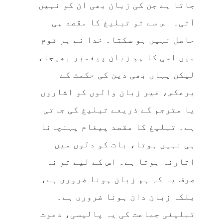
جاتا ہے جن کی زبان بھی ان کو نہیں
آتی۔ اس سے تو تبلیغ کا مقصد ہی
حاصل نہیں ہو سکتا۔ خدا نے ہر قوم
میں اسی کا ہم زبان پیغمبر بھیجا،
لیکن یہاں بھی دین کی حکمت کے
برعکس، غیر زبان والوں کو اشاروں
یا مترجم کے ذریعے تبلیغ کی جاتی
ہے۔ تبلیغ کا مقصد پیغام پہنچانا
ہی نہیں ہوتا، بات کو دلوں میں
اتارنا ہوتا ہے۔ اس کے لیے تو نہ
صرف یہ کہ ہم زبان ہونا ضروری ہے،
بلکہ زبان دان ہونا ضروری ہے۔
تبلیغی جماعت کی یہ پالیسی، دعوت