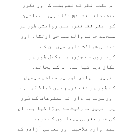
اس نقطہ نظر کے تشویشناک اور فکری
متشددانہ نتائج نکلے ہیں۔ خواتین
کو اپنی ثقافتوں میں روایتی طور پر
سمجھے جانے والے سماجی ارتقاء اور
تمدنی شراکت داری میں ان کے
کرداروں سے جزوی یا مکمل طور پر
نکال دیا گیا ہے۔ اس کے بجائے،
انہیں بنیادی طور پر معاشی سیمپل
کے طور پر نئے فریم میں ڈھالا گیا ہے
اور سرمایہ دارانہ مصنوعات کے طور
پر انہیں مارکیٹ سے جوڑا گیا ہے۔ ان
کی قدر مغربی پیمانوں کے ذریعے
پیداواری صلاحیت اور معاشی آزادی کے