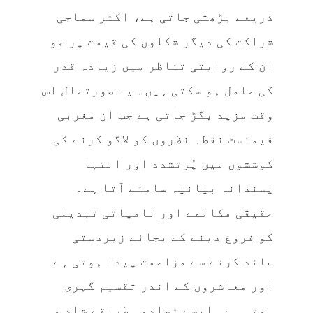
ذریعے بڑھتی جاتی ہے، اکثر سماجی
شراکت کی دیگر شکلوں کی قیمت پر جو
ان کے روایتی تناظر میں زیادہ قدر
کی حامل ہو سکتی ہیں۔ یہ صورتحال اس
وقت مزید بگڑ جاتی ہے جب ان مغربی
فیمنسٹ نقطہ نظروں کو لاگو کرنے کی
کوششوں میں پُرتشدد اور انتہا
پسندانہ بیانیہ سامنے آتا ہے۔
حقیقی مکالمے اور نامیاتی تبدیلی
کو فروغ دینے کے بجائے زبردستی
عائد کرنے سے مزاحمت پیدا ہوتی ہے
اور معاشروں کے اندر تقسیم گہری
ہوتی ہے۔ ایسے تصادمی طریقے شاذ و