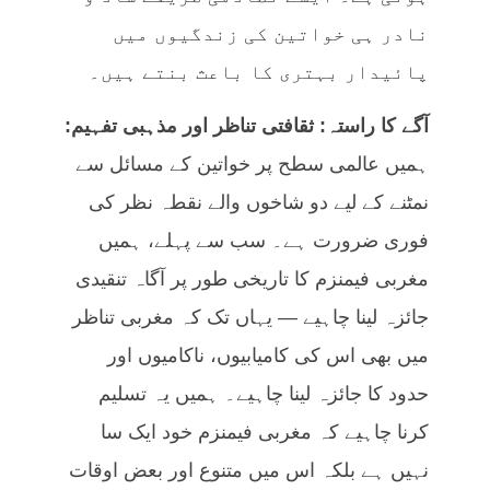
نادر ہی خواتین کی زندگیوں میں
پائیدار بہتری کا باعث بنتے ہیں۔
آگے کا راستہ: ثقافتی تناظر اور مذہبی تفہیم:
ہمیں عالمی سطح پر خواتین کے مسائل سے
نمٹنے کے لیے دو شاخوں والے نقطہ نظر کی
فوری ضرورت ہے۔ سب سے پہلے، ہمیں
مغربی فیمنزم کا تاریخی طور پر آگاہ تنقیدی
جائزہ لینا چاہیے — یہاں تک کہ مغربی تناظر
میں بھی اس کی کامیابیوں، ناکامیوں اور
حدود کا جائزہ لینا چاہیے۔ ہمیں یہ تسلیم
کرنا چاہیے کہ مغربی فیمنزم خود ایک سا
نہیں ہے بلکہ اس میں متنوع اور بعض اوقات