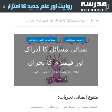
Home
»
نسائی مسائل کا ادراک اور فیمنزم کا بحران
تہذیبی مطالعات
سماجیات / فنون وثقافت
نسائی مسائل کا ادراک
اور فیمنزم کا بحران
February 26, 2025
کمنت کیجے
31 منٹ چاہیں
متنوع انسانی تجربات:
تہذیبی و تمدنی ارتقاء ہمیشہ