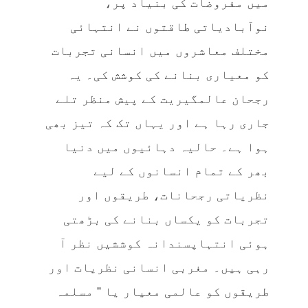
میں مفروضات کی بنیاد پر،
نوآبادیاتی طاقتوں نے انتہائی
مختلف معاشروں میں انسانی تجربات
کو معیاری بنانے کی کوشش کی۔ یہ
رجحان عالمگیریت کے پیش منظر تلے
جاری رہا ہے اور یہاں تک کہ تیز بھی
ہوا ہے۔ حالیہ دہائیوں میں دنیا
بھر کے تمام انسانوں کے لیے
نظریاتی رجحانات، طریقوں اور
تجربات کو یکساں بنانے کی بڑھتی
ہوئی انتہاپسندانہ کوششیں نظر آ
رہی ہیں۔ مغربی انسانی نظریات اور
طریقوں کو عالمی معیار یا ” مسلمہ