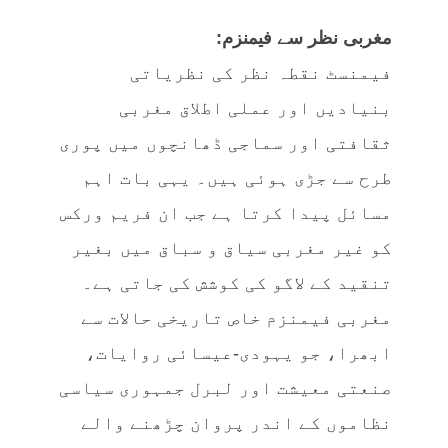
مغربی نظر سے فیمنزم:
فیمنسٹ نقطہ نظر کی نظریاتی
بنیادیں اور عملی اطلاق مغربی
ثقافتی اور سماجی ڈھانچوں میں پوری
طرح سے جڑی ہوئی ہیں۔ یہی بات اہم
مسائل پیدا کرتا ہے جب ان فریم ورکس
کو غیر مغربی سیاق و سباق میں بغیر
تنقید کے لاگو کی کوشش کی جاتی ہے۔
مغربی فیمنزم خاص تاریخی حالات سے
ابھرا، جو یہودی-عیسائی روایات،
صنعتی معیشت اور لبرل جمہوری سیاسی
نظاموں کے اندر پروان چڑھنے والے