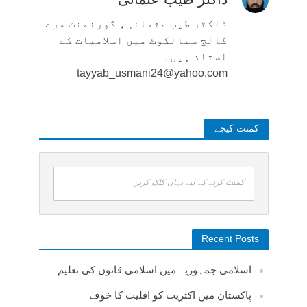
ڈاکٹر طیب عثمانی، گورنمنٹ مرے
کالج سیالکوٹ میں اسلامیات کے
استاذ ہیں۔
tayyab_usmani24@yahoo.com
کمنت کیجے
کمنٹ کرنے کے لیے یہاں کلک کریں
Recent Posts
اسلامی جمہوریہ میں اسلامی قانون کی تعلیم
پاکستان میں اکثریت کو اقلیت کا خوف