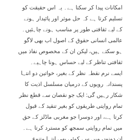
امکانات پیدا کر سکتا ہے۔ یہ اس حقیقت کو
تسلیم کرتا ہے کہ حل موثر اور پائیدار ہونے
کے لیے ثقافتی طور پر مناسب ہونے چاہئیں۔
عالمی انسانی حقوق کے اصول اب بھی لاگو
ہو سکتے ہیں، لیکن ان کے مخصوص نفاذ میں
ثقافتی تناظر کے لیے حساس ہونا چاہیے۔
ایسے نرم نقطہ نظر کے بغیر، خواتین دو انتہا
پسندانہ رویوں کے درمیان مسلسل اذیت کا
شکار رہیں گی: ایک جو نقصان سے قطع نظر
تمام روایتی طریقوں کو بغیر تنقید کے قبول
کرتا ہے، اور دوسرا جو مغربی ماڈلز کے حق
میں تمام روایتی سمجھ کو مسترد کرتا ہے۔
ان دونوں میں سے کوئی بھی انتہا متنوع