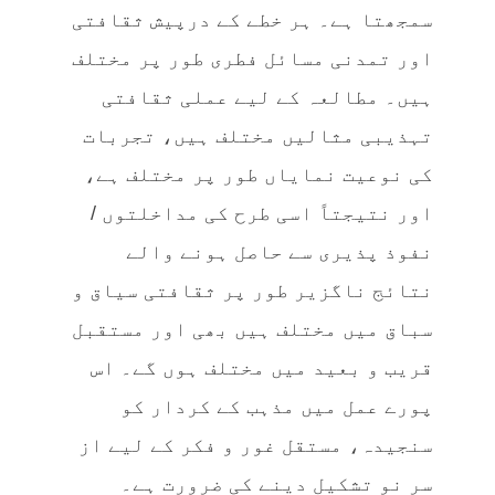
سمجھتا ہے۔ ہر خطے کے درپیش ثقافتی
اور تمدنی مسائل فطری طور پر مختلف
ہیں۔ مطالعہ کے لیے عملی ثقافتی
تہذیبی مثالیں مختلف ہیں، تجربات
کی نوعیت نمایاں طور پر مختلف ہے،
اور نتیجتاً اسی طرح کی مداخلتوں /
نفوذ پذیری سے حاصل ہونے والے
نتائج ناگزیر طور پر ثقافتی سیاق و
سباق میں مختلف ہیں بھی اور مستقبل
قریب و بعید میں مختلف ہوں گے۔ اس
پورے عمل میں مذہب کے کردار کو
سنجیدہ، مستقل غور و فکر کے لیے از
سر نو تشکیل دینے کی ضرورت ہے۔