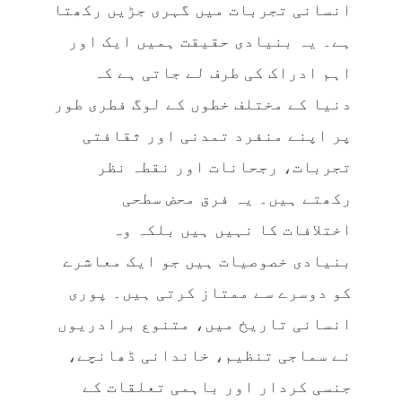
انسانی تجربات میں گہری جڑیں رکھتا
ہے۔ یہ بنیادی حقیقت ہمیں ایک اور
اہم ادراک کی طرف لے جاتی ہے کہ
دنیا کے مختلف خطوں کے لوگ فطری طور
پر اپنے منفرد تمدنی اور ثقافتی
تجربات، رجحانات اور نقطہ نظر
رکھتے ہیں۔ یہ فرق محض سطحی
اختلافات کا نہیں ہیں بلکہ وہ
بنیادی خصوصیات ہیں جو ایک معاشرے
کو دوسرے سے ممتاز کرتی ہیں۔ پوری
انسانی تاریخ میں، متنوع برادریوں
نے سماجی تنظیم، خاندانی ڈھانچے،
جنسی کردار اور باہمی تعلقات کے