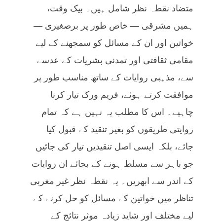
متضاد نقطہ نظر شامل ہیں۔ بیک وقت،
ہمیں مشرقی — خاص طور پر برصغیری —
خواتین اور ان کے مسائل کو سمجھنے کے لیے
مقامی ثقافتی اور تمدنی بشریات کے عدسے
سے، مذہبی روایات کے ساتھ مناسب طور پر
موافقت کرتے ہوئے، فریم ورک تیار کرنا
چاہیے۔ اس کا مطلب یہ نہیں ہے کہ تمام
روایتی طریقوں کو بغیر تنقید کے قبول کیا
جائے، بلکہ ایسی اصل تنقیدیں تیار کی جائیں
جو باہر سے مسلط ہونے کے بجائے ان روایات
کے اندر سے ابھریں۔ یہ نقطہ نظر غیر مغربی
تناظر میں خواتین کے مسائل کو حل کرنے کے
لیے مختلف اور شاید زیادہ موثر نتائج کے