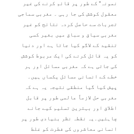
نمونہ” کے طور پر قائم کرنے کی غیر
معقول کوشش کی جا رہی ۔ مغربی سماجی
تجربات سے حاصل کردہ نتائج کو غیر
مغربی سیاق و سباق میں بغیر کسی
تنقید کے لاگو کیا جاتا ہے اور دنیا
کو یہ قائل کرنے کی ایک مربوط کوشش
کی جاتی ہے کہ مغربی مسائل اور ہر
خطے کے انسانی مسائل یکساں ہیں۔
پیش کیا گیا منطقی نتیجہ یہ ہے کہ
مغربی حل لازماً عالمی طور پر قابل
اطلاق اور بہترین تسلیم کیے جانے
چاہئیں۔یہ نقطہ نظر بنیادی طور پر
انسانی معاشروں کی فطرت کو غلط