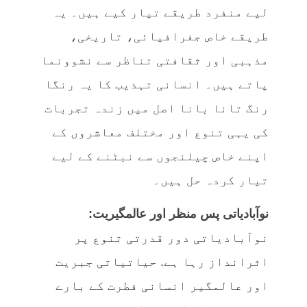
لیے منفرد طریقے تیار کیے ہیں۔ یہ
طریقے خاص جغرافیائی، تاریخی،
مذہبی اور ثقافتی تناظر سے نشوونما
پاتے ہیں۔ انسانی تہذیب کا یہ رنگا
رنگ تانا بانا اصل میں زندہ تجربات
کی یہی تنوع اور مختلف معاشروں کے
اپنے خاص چیلنجوں سے نبٹنے کے لیے
تیار کردہ حل ہیں۔
نوآبادیاتی پس منظر اور عالمگیریت:
نوآبادیاتی دور قدرتی تنوع پر
اثرانداز رہا ہے. حیاتیاتی جبریت
اور عالمگیر انسانی فطرت کے بارے