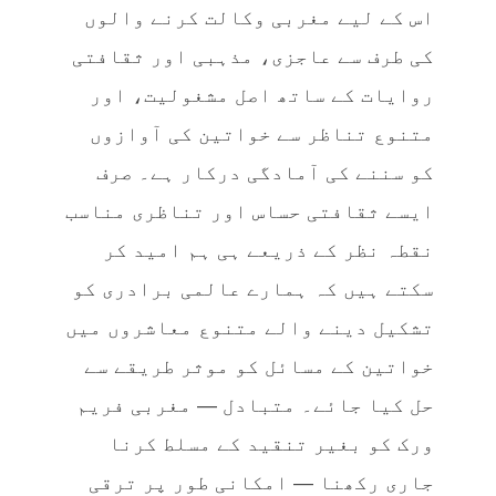
اس کے لیے مغربی وکالت کرنے والوں
کی طرف سے عاجزی، مذہبی اور ثقافتی
روایات کے ساتھ اصل مشغولیت، اور
متنوع تناظر سے خواتین کی آوازوں
کو سننے کی آمادگی درکار ہے۔ صرف
ایسے ثقافتی حساس اور تناظری مناسب
نقطہ نظر کے ذریعے ہی ہم امید کر
سکتے ہیں کہ ہمارے عالمی برادری کو
تشکیل دینے والے متنوع معاشروں میں
خواتین کے مسائل کو موثر طریقے سے
حل کیا جائے۔ متبادل — مغربی فریم
ورک کو بغیر تنقید کے مسلط کرنا
جاری رکھنا — امکانی طور پر ترقی