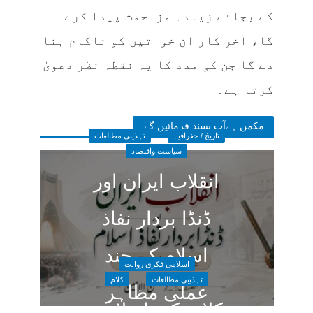
کے بجائے زیادہ مزاحمت پیدا کرے
گا، آخر کار ان خواتین کو ناکام بنا
دے گا جن کی مدد کا یہ نقطہ نظر دعویٰ
کرتا ہے۔
مکمن ہےآپ پسند فرمائیں گے
تاریخ / جغرافیہ
تہذیبی مطالعات
سیاست واقتصاد
انقلاب ایران اور
ڈنڈا بردار نفاذ
اسلام کے چند
اسلامی فکری روایت
تہذیبی مطالعات
کلام
عملی مظاہر
کلاسیکی اسلامی