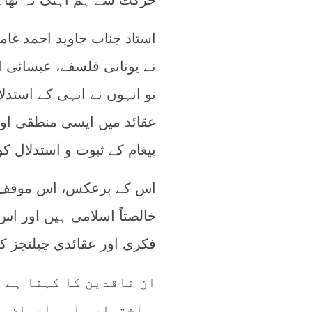
حرکت سے ہم آہنگ نہ تھا۔
استاد جناب جاوید احمد غا
نے یونانی فلسفے، عیسائی ال
تو انہوں نے انہی کے استدل
عقائد میں ایسی منطقی اور
پیغام کے ثبوت و استدلال 
اس کے برعکس، اس موقف کے 
خالصتاً اسلامی ہیں اور اس
فکری اور عقائدی چیلنجز کے
ان ناقدین کا کہنا ہے 
و اختیار، اور ایمان و 