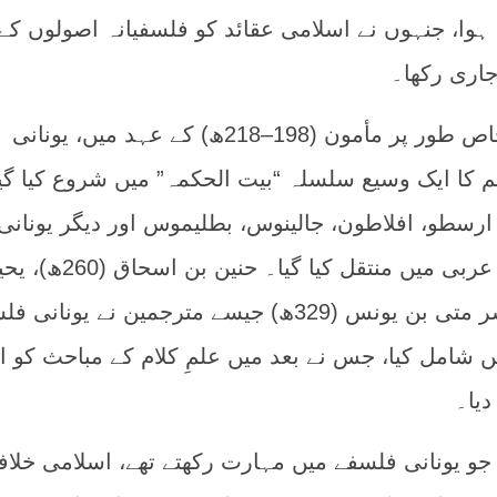
ہوا، جنہوں نے اسلامی عقائد کو فلسفیانہ اصولوں کے
اری رکھا۔
عباسی خلافت کے دوران، خاص طور پر مأمون (198–218ھ) کے عہد میں، یونانی
 کا ایک وسیع سلسلہ “بیت الحکمہ” میں شروع کیا گی
سطو، افلاطون، جالینوس، بطلیموس اور دیگر یونانی
مفکرین کے علمی ذخائر کو عربی میں منتقل کیا گیا۔ حنین بن 
بن عدی (363ھ)، اور ابو بشر متی بن یونس (329ھ) جیسے مترجمین نے یونا
 شامل کیا، جس نے بعد میں علمِ کلام کے مباحث کو ا
دیا۔
و یونانی فلسفے میں مہارت رکھتے تھے، اسلامی خلا