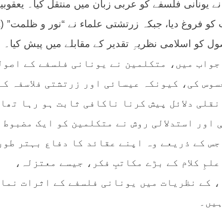
ے یونانی فلسفے کو عربی زبان میں منتقل کیا۔ یعقوبی
نے
جواب میں، متکلمین نے یونانی فلسفے کے اصول
سوس کی، کیونکہ عیسائی اور زرتشتی فلاسفہ کے
نقلی دلائل پیش کرنا ناکافی ثابت ہو رہا تھا
 اور استدلالی روش نے متکلمین کو ایک مضبوط
جس کے ذریعے وہ اپنے عقائد کا دفاع بہتر طور
لمِ کلام کے بڑے مکاتبِ فکر، جیسے معتزلہ،
 کے نظریات میں یونانی فلسفے کے اثرات نما
ہیں۔