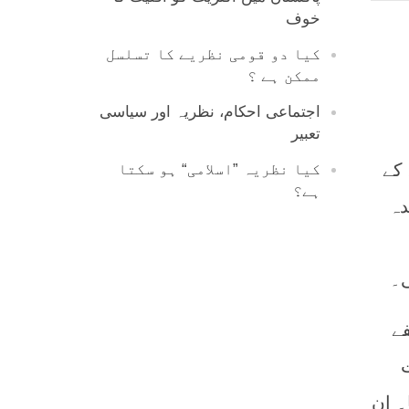
خوف
کیا دو قومی نظریے کا تسلسل
ممکن ہے ؟
اجتماعی احکام، نظریہ اور سیاسی
تعبیر
 کے
کیا نظریہ ”اسلامی“ ہو سکتا
ہے؟
دہ
ی۔
فے
ت
۔ ان