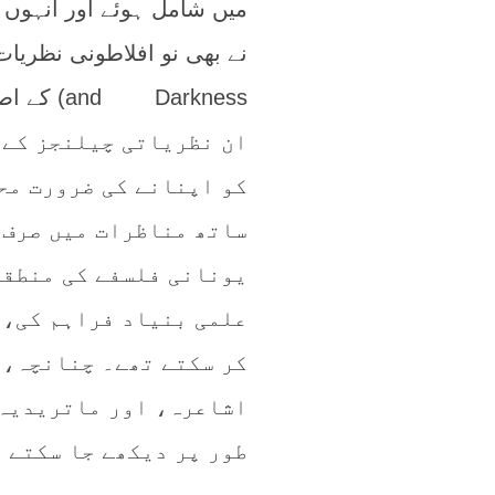
میں شامل ہوئے اور انہوں ن
and Darkness) کے اصول کو اسلامی نظریہِ تقدیر کے مقابلے میں پیش کیا۔
ان نظریاتی چیلنجز کے 
کو اپنانے کی ضرورت مح
ساتھ مناظرات میں صرف 
یونانی فلسفے کی منطقی
علمی بنیاد فراہم کی، 
کر سکتے تھے۔ چنانچہ، ع
اشاعرہ، اور ماتریدیہ،
طور پر دیکھے جا سکتے 