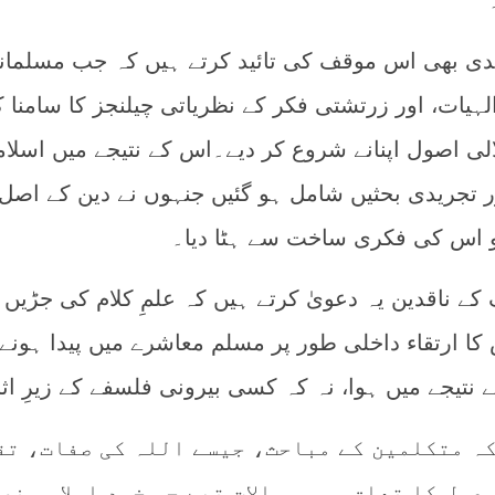
مدی بھی اس موقف کی تائید کرتے ہیں کہ جب مسلمان
ہیات، اور زرتشتی فکر کے نظریاتی چیلنجز کا سامنا کی
الی اصول اپنانے شروع کر دیے۔اس کے نتیجے میں اسلا
 تجریدی بحثیں شامل ہو گئیں جنہوں نے دین کے اصل
کو اس کی فکری ساخت سے ہٹا دیا۔
ناقدین یہ دعویٰ کرتے ہیں کہ علمِ کلام کی جڑیں
 کا ارتقاء داخلی طور پر مسلم معاشرے میں پیدا ہونے 
 نتیجے میں ہوا، نہ کہ کسی بیرونی فلسفے کے زیرِ اث
کہ متکلمین کے مباحث، جیسے اللہ کی صفات، تق
عمل کا تعلق، وہ سوالات تھے جو خود اسلامی نص