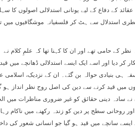
عقائد کے دفاع کے لیے یونانی استدلالی اصولوں کا سہا
طری استدلال سے ہٹ کر فلسفیانہ موشگافیوں میں تب
ظر کے حامی تھے اور ان کا کہنا تھا کہ علمِ کلام نے
ر کر دیا اور اسے ایک ایسے استدلالی ڈھانچے میں قید
ہ ہی بنیادی حوالہ بن گئے۔ ان کے نزدیک، اسلامی عق
ں میں قید کرنے سے دین کی اصل روح نظر انداز ہو گ
ں نے سادہ دینی حقائق کو غیر ضروری مناظرات میں الج
ور روحانی سطح پر دین کو زندہ رکھنے میں ناکام رہا،
ایسے سانچے میں قید ہو گیا جو انسانی شعور کی داخ