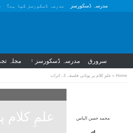
مدرسہ ڈسکورسز
مدرسہ ڈسکورسز کیا ہے؟
م
سرورق
مدرسہ ڈسکورسز
مجلہ تجد
Home
»
علمِ کلام پر یونانی فلسفے کے اثرات
علمِ کلام 
محمد حسن الیاس