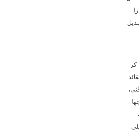
را
دیل
 کر
ائد
ئی،
ھا
لی