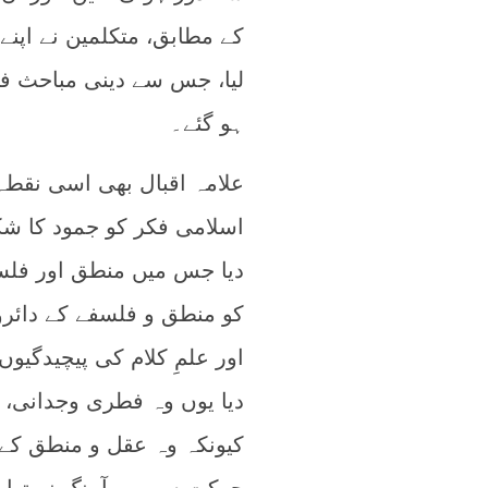
کے مطابق، متکلمین نے اپنے 
لیا، جس سے دینی مباحث ف
ہو گئے۔
علامہ اقبال بھی اسی نقطہ ن
اسلامی فکر کو جمود کا شکا
دیا جس میں منطق اور فلسف
کو منطق و فلسفے کے دائرو
اور علمِ کلام کی پیچیدگیو
دیا یوں وہ فطری وجدانی، ا
کیونکہ وہ عقل و منطق کے 