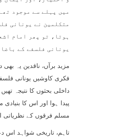
میں پہلے سے موجود تھے۔
متکلمین نے یونانی فلس
ہوتا، تو پھر امام اشع
یونانی فلسفے کے باضاب
مزید برآں، ناقدین یہ بھی 
فکری کاوشیں یونانی فلسفے 
داخلی بحثوں کا نتیجہ تھیں۔
پیدا ہوا اور اس کا بنیادی 
مسلم فرقوں کے نظریاتی اخ
تاہم، تاریخی شواہد اس دع