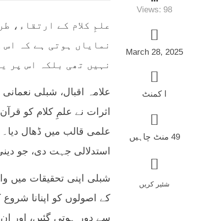
Views:
98
علمِ کلام کے ارتقاء، ط
نمایاں ہوتی ہے کہ اس ک
March 28, 2025
نہیں تھی بلکہ اس پر ی
علامہ اقبال، شبلی نعمانی 
ا کمنٹ
اثرات نے علمِ کلام کو قرآ
علمی قالب میں ڈھال دیا۔ اس
49 منٹ چاہیں
استدلالی جہت دی، جو دین
شبلی اپنی تحقیقات میں وا
شئیر کریں
کے اصولوں کو اپنانا شروع 
سے دور ہوتی گئیں، اور ان