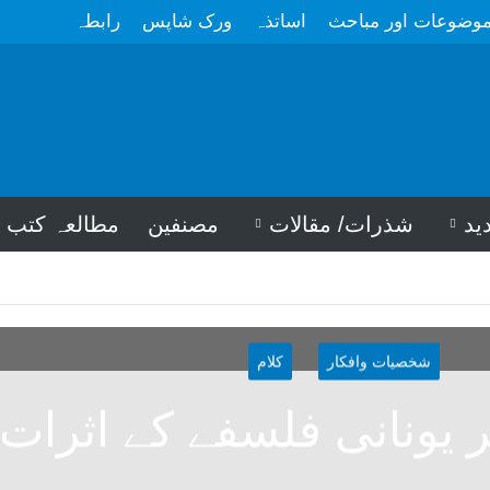
وضوعات اور مباحث
اساتذہ
ورک شاپس
رابطہ
ید
شذرات/ مقالات
مصنفین
مطالعہ کتب
شخصیات وافکار
کلام
پر یونانی فلسفے کے اثرات