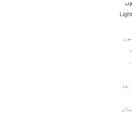
وں
 بھی نو افلاطونی نظریات کو فروغ دیا، جبکہ زرتشتی علماء نے “نور و ظلمت” (Light
وں
۔
 پر
یاں