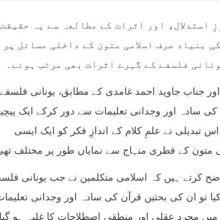
رزِ استدلال، اور اثرات کے مطالعہ سے یہ حقیقت
ی بنیاد صرف اسلامی متون کے داخلی مسائل پر
ونانی فلسفے کے گہرے اثرات بھی مرتب ہوئے۔
اور جناب جاوید احمد غامدی کے مطابق، یونانی فلسفے
ن کی سادہ اور وجدانی تعلیمات سے دور کرکے ایک پیچی
 تبدیلی نے علمِ کلام کے اندازِ فکر کو ایک ایسی
ی متون کے فطری منہاج سے نمایاں طور پر مختلف تھ
ضح کرتے ہیں کہ اسلامی متکلمین نے جب یونانی فلس
کیا تو ان کی بحثیں قرآن کی سادہ اور وجدانی تعلیما
 میں مجرد عقلی اور منطقی اصطلاحات کا غلبہ ہو گیا