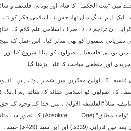
17ھ–193ھ) کے عہد میں “بیت الحکمہ” کا قیام اور یونانی فلسفے و س
ہ ایک اہم سنگِ میل تھا، جس نے اسلامی فکر کو نئے
یا۔ ان تراجم نے نہ صرف اسلامی علم کلام کے اندازِ
ی نظریاتی سمتوں کو بھی متاثر کیا۔ اس عمل کے نتیج
میں یونانی فلسفیانہ اصولوں کو اپنانا شروع کیا اور
ریدی اور منطقی مباحث کا غلبہ بڑھتا گیا۔
-256ھ) اسلامی فلسفے کے اولین مفکرین میں شمار ہوتے ہیں۔ انہو
سفے کے اصولوں کو اسلامی عقائد کے ساتھ ہم آہنگ ک
، مثلاً “الفلسفۃ الاولیٰ”، میں خدا کے وجود کے حق
دیے گئے دلائل نیوپلاٹونزم کے “واحد مطلق” (Absolute One) کے تصور سے 
دکھائی دیتے ہیں۔ یہ رجحان بعد میں فارابی (339ھ) اور ابن سینا (429ھ) جیسے