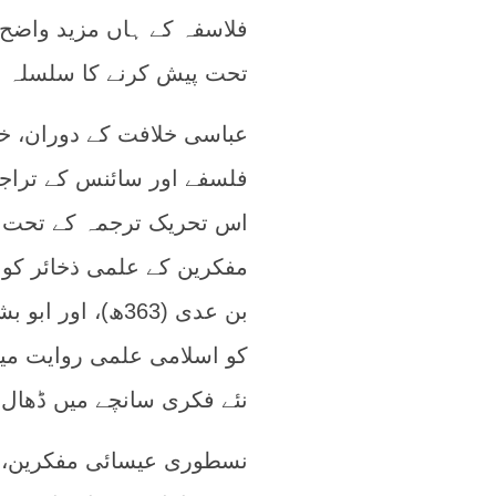
فلاسفہ کے ہاں مزید واضح 
تحت پیش کرنے کا سلسلہ ج
فلسفے اور سائنس کے تراجم
اس تحریک ترجمہ کے تحت ار
کو اسلامی علمی روایت میں
نئے فکری سانچے میں ڈھال 
نسطوری عیسائی مفکرین، ج