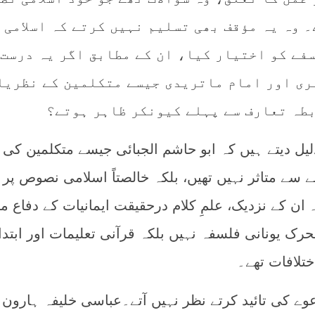
 وہ یہ مؤقف بھی تسلیم نہیں کرتے کہ اسلامی
فے کو اختیار کیا، ان کے مطابق اگر یہ درست
ری اور امام ماتریدی جیسے متکلمین کے نظریا
طہ تعارف سے پہلے کیونکر ظاہر ہوتے؟
دلیل دیتے ہیں کہ ابو حاشم الجبائی جیسے متکلمین کی
سے متاثر نہیں تھیں، بلکہ خالصتاً اسلامی نصوص پر 
 ان کے نزدیک، علمِ کلام درحقیقت ایمانیات کے دفاع م
محرک یونانی فلسفہ نہیں بلکہ قرآنی تعلیمات اور ابتدا
تلافات تھے۔
وے کی تائید کرتے نظر نہیں آتے۔عباسی خلیفہ ہارون