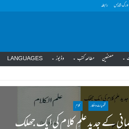
ورک شاپس
رابطہ
ت
مصنفین
مطالعہ کتب
وڈیوز
LANGUAGES
شخصیات وافکار
کلام
عمانی کے جدید علمِ کلام کی ایک جھلک