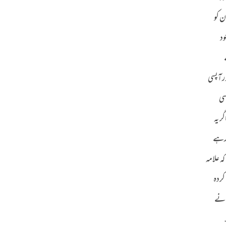
امکان کو
ود
ر آپسی
سی
ر یہ
 رہے
ہ علامہ
کردہ
پ نے