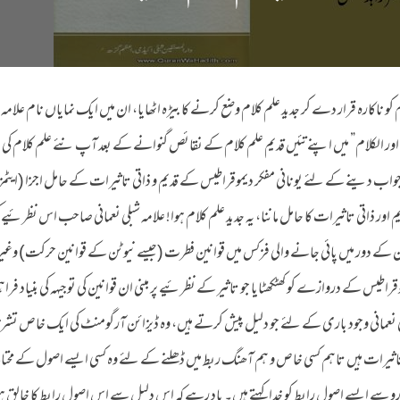
ناکارہ قرار دے کر جدید علم کلام وضع کرنے کا بیڑہ اٹھایا، ان میں ایک نمایاں نام علامہ 
اور الکلام” میں اپنے تئیں قدیم علم کلام کے نقائص گنوانے کے بعد آپ نئے علم کلام ک
ب دینے کے لئے یونانی مفکر دیموقراطیس کے قدیم و ذاتی تاثیرات کے حامل اجزا (ایٹمز) پ
م اور ذاتی تاثیرات کا حامل ماننا، یہ جدید علم کلام ہوا! علامہ شبلی نعمانی صاحب اس نظرئیے 
کے دور میں پائی جانے والی فزکس میں قوانین فطرت (جیسے نیوٹن کے قوانین حرکت) وغیرہ
طیس کے دروازے کو کھٹکھٹایا جو تاثیر کے نظرئیے پر مبنی ان قوانین کی توجیہہ کی بنیاد فراہ
 شبلی نعمانی وجود باری کے لئے جو دلیل پیش کرتے ہیں، وہ ڈیزائن آرگومنٹ کی ایک خاص تش
اثیرات ہیں تاہم کسی خاص و ہم آھنگ ربط میں ڈھلنے کے لئے وہ کسی ایسے اصول کے محتا
 سے ایسے اصول رابط کو خدا کہتے ہیں۔ یاد رہے کہ اس دلیل سے اس اصول رابط کا خالق ہو