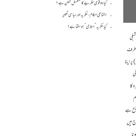
کیا دو قومی نظریے کا تسلسل ممکن ہے ؟
اجتماعی احکام، نظریہ اور سیاسی تعبیر
کیا نظریہ ”اسلامی“ ہو سکتا ہے؟
شبلی
ی طرف
ر اپنا
کی
 کا
م
ریح ہے
ج ہیں
نا