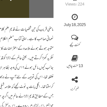
Views:
224
July 18, 2025
ماضی قریب کی جن شخصیات نے قدیم علم کلام کو 
نعمانی صاحب کا ہے۔ اپنی کتاب “علم الکلام 
کمنت کیجے
متوجہ ہوتے ہوئے ملاحدہ کے اعتراضات کا جوا
نظریہ کھڑا کرتے ہیں۔ یعنی عالم کے اجزا کو قدی
13 منٹ چاہیں
جانب کیوں مائل ہوئے؟ اس کی وجہ بظاہر ان 
غلغلہ تھا، اس کی توجیہہ کے لئے آپ نے دیموقرا
کرسکتا تھا۔ اگلی بات یہ نوٹ کیجئے کہ علامہ
شئیر کریں
جس کے مطابق قدیم اجزائے عالم میں اگرچہ ت
جو انہیں اس لڑی میں پرو دے۔ اس دلیل کی رو