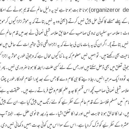
ثابت نہیں ہوتا بلکہ صرف منتظم (organizer or designer) ہونا ثابت ہوتا ہے نیز یہ دلیل عالم کے قدیم ہونے کے 
کے پہلے مسئلے کا کوئی حل پیش نہیں کرتے (یعنی وہ یہ نہیں بتاتے کہ یہ مؤثر اجزا کیوں کر موج
وٹ: علامہ سید سلیمان ندوی صاحب کے مطابق علامہ شبلی نعمانی نے بعد میں قدم عالم کے
نہیں بتاتے)۔ اگر ان کی یہ بات مان لی جائے کہ یہ اجزا واقعی ذاتی تاثیرات کے حامل ہیں او
بھی رکھتے ہیں، تو ہمیں نہیں معلوم کہ یہ ماننا کیوں محال ہے کہ وجوبی طور پر مؤثر یہ اجزا ک
جوبی تعلق میں بھی ڈھل سکتے ہیں اور جس کے لئے کسی علت رابطہ کا ہونا ضروری نہیں۔پھر اگ
تو وہ ایک مرتبہ انہیں ربط دینے کا ہی کام دے گا جس کے بعد پورا نظام خودکار طور پر چلتا
علامہ شبلی نعمانی صاحب کچھ اس قسم کا جدید علم کلام وضع فرماتے رہے ہیں۔ حقیقت یہ ہے ک
ام” میں مسلم فلاسفہ کے قدم عالم کے نظرئیے کو نئے رنگ میں پیش کیا ہے، ان کے پیش 
ر ہیں، خدا کا خالق ہونا ثابت نہیں اور خدا کا تعلق اشیاء سے بذریعہ ثانوی علل ہے۔ البتہ آ
ول عشرہ کے نظرئیے کو ترک کردیا ہے، اس کے سوا اس میں کوئی جدت ہمیں دکھائی نہیں دی۔