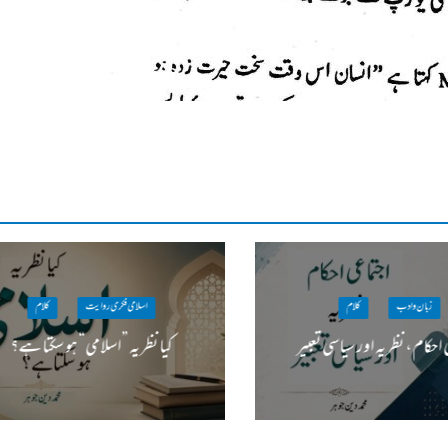
زبان وادب
کلام
اسلامی فکری روایت
کلام
 احکام، نظریہ اور سیاسی تعبیر
کیا نظریہ ”اسلامی“ ہو سکتا ہے؟