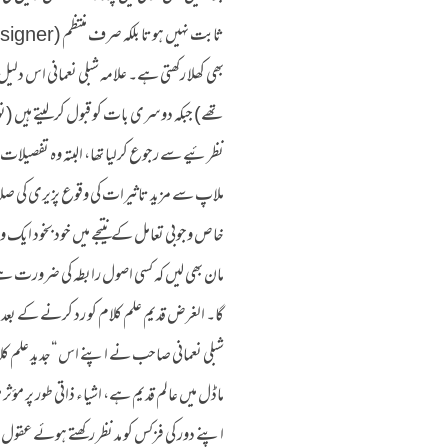
بھی کھلا رکھتی ہے۔ علامہ شبلی نعمانی اس دلیل 
تھے) جبکہ دوسری بات کو قبول کرلیتے ہیں (ن
نظرئیے سے رجوع کرلیا تھا، البتہ وہ تفصیلات 
ملاپ سے مزید تاثیرات کی وقوع پزیری کی صلاحیت 
خاص وجوبی تعامل کے نتیجے میں خود بخود ایک و
مان بھی لیں کہ کسی اصول رابطہ کی ضرورت ہے 
گا۔ الغرض قدیم علم کلام کو رد کرنے کے بعد 
شبلی نعمانی صاحب نے اپنے اس “جدید علم کل
ماڈل میں عالم قدیم ہے، اشیاء ذاتی طور پر مؤث
اپنے دور کی فزکس کو مد نظر رکھتے ہوئے عق