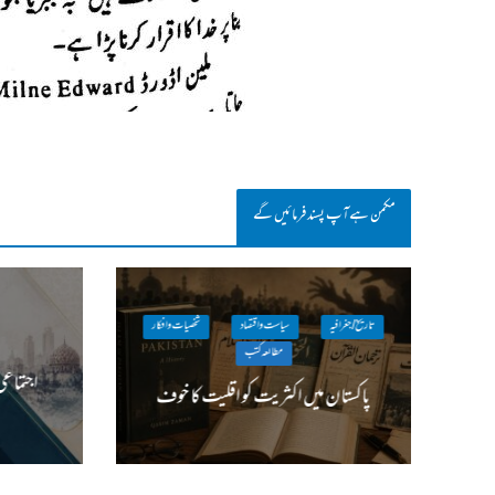
مکمن ہےآپ پسند فرمائیں گے
تاریخ / جغرافیہ
سیاست واقتصاد
شخصیات وافکار
مطالعہ کتب
اجتماعی
پاکستان میں اکثریت کو اقلیت کا خوف