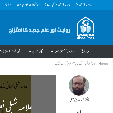
مدرسہ ڈسکورسز
مدرسہ ڈسکورسز کیا ہے؟
موضوعات اور مباحث
اساتذہ
سرورق
مدرسہ ڈسکورسز
مجلہ تجدید
شذرات/ مقالا
Home
»
علامہ شبلی نعمانی کے جدید علمِ کلام کی ایک جھلک
ڈاکٹر زاہد صدیق مغل
علامہ شبلی ن