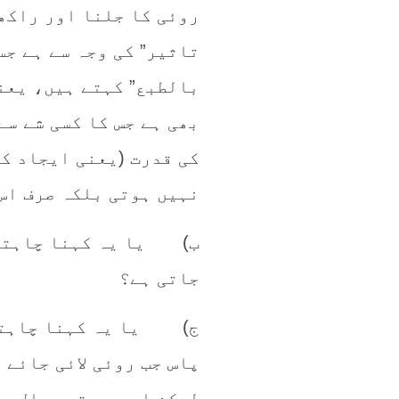
روئی کا جلنا اور راکھ 
تاثیر” کی وجہ سے ہے جس
بالطبع” کہتے ہیں، یعنی
بھی ہے جس کا کسی شے سے
کی قدرت (یعنی ایجاد کا
نہیں ہوتی بلکہ صرف اس 
ب) یا یہ کہنا چاہتے ہ
جاتی ہے؟
ج) یا یہ کہنا چاہتے ہ
پاس جب روئی لائی جائے ت
لیکن اسی پر تو سوال ہے