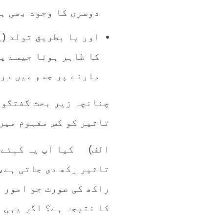
دوسری کا وجود بھی ہ
اور یا بطریق تولد (ی
کا ظاہر ہونا جیسے پ
مارنے پر جسم میں درد
چنانچہ زیر بحث گفتگو 
تاثیر کو کس مفہوم میں
الف) کیا آپ یہ کہتے ہ
تاثیر رکھ دی جاتی ہے، 
راکھ کی صورت جو امور ع
کا نتیجہ ہے؟ اگر یہی ک