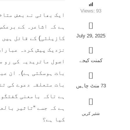
Views:
93
ایک بھائی نے بعض متاخ
ہے کہ اشاعرہ کے برعکس
July 29, 2025
کازیلٹی) کے قائل ہیں 
نزدیک پیش کردہ عبارات 
کمنت کیجے
اصول ماتریدیہ کی رو سے
بات ہوسکتی ہے)۔ ان عب
بات متعلقہ دعوے کی تن
73 منٹ چاہیں
ہے تاکہ بامعنی گفتگو 
ہے کہ جسے “تاثیر بالعر
شئیر کریں
کیا ہے؟