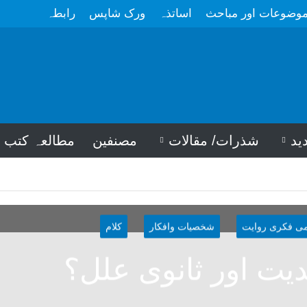
وضوعات اور مباحث
اساتذہ
ورک شاپس
رابطہ
ید
شذرات/ مقالات
مصنفین
مطالعہ کتب
می فکری روایت
شخصیات وافکار
کلام
دیت اور ثانوی علل؟