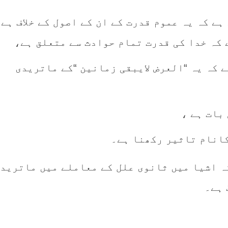
 ہے کہ یہ عموم قدرت کے ان کے اصول کے خلاف ہے
 کہ خدا کی قدرت تمام حوادث سے متعلق ہے،
ے کہ یہ “العرض لایبقی زمانین “کے ماتریدی
 بات ہے ،
کانام تاثیر رکھنا ہے۔
کہ اشیا میں ثانوی علل کے معاملے میں ماترید
 ہے۔