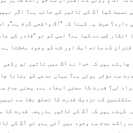
ی نسبت کیا آگ کی تاثیر کی جانب ہے؟ اگر نہیں
 دارد؟ صرف یہ کہنا کہ “آگ واقعی گرم ہے”، اس
 انکار کس نے کیا ہے؟ اسی کو تو “قادر کی عاد
قتران کے ساتھ ایک اور شے کو وجود بخشتا ہے۔
ہتے ہیں کہ خدا نے آگ میں تاثیر تو رکھی ہ
درت سے مؤثر ہوتی ہے؟ یہاں مدعی کو بتانا چا
راد لی؟ قدرت کا معنی ایجاد ہے، یعنی عدم سے
 متکلمین کے نزدیک قدرت کا تعلق بقا سے نہیں
ہ کہتے ہیں کہ آگ کی تاثیر بذریعہ قدرت کا م
ے راکھ عدم سے وجود میں آتی ہے، تو آگ کی تاث