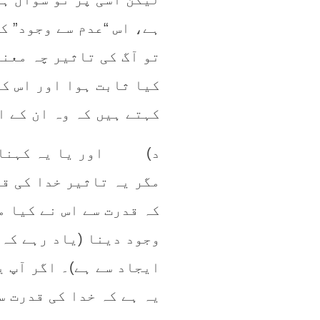
ہے، اس “عدم سے وجود” ک
تو آگ کی تاثیر چہ معنی
کیا ثابت ہوا اور اس کا
کہتے ہیں کہ وہ ان کے ا
د) اور یا یہ کہنا چا
مگر یہ تاثیر خدا کی ق
کہ قدرت سے اس نے کیا م
وجود دینا (یاد رہے کہ
ایجاد سے ہے)۔ اگر آپ ی
یہ ہے کہ خدا کی قدرت س