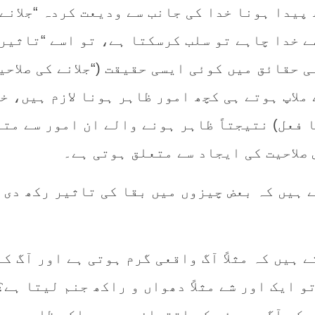
پیدا ہونا خدا کی جانب سے ودیعت کردہ “جلانے 
ے خدا چاہے تو سلب کرسکتا ہے، تو اسے “تاثیر
 حقائق میں کوئی ایسی حقیقت (“جلانے کی صلاحیت
 ملاپ ہوتے ہی کچھ امور ظاہر ہونا لازم ہیں، خ
 فعل) نتیجتاً ظاہر ہونے والے ان امور سے مت
صلاحیت کی ایجاد سے متعلق ہوتی ہے۔
یں کہ بعض چیزوں میں بقا کی تاثیر رکھ دی
یں کہ مثلاً آگ واقعی گرم ہوتی ہے اور آگ کے
و ایک اور شے مثلاً دھواں و راکھ جنم لیتا ہے؟
 کہ آگ و روئی کے اقتران سے جو راکھ ظاہر ہو