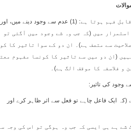
والات
استمرار میں (کہ جب وہ شے وجود میں آگئی تو ا
لاحیت سے متصف ہے)۔ ان دو کے سوا تاثیر کا کو
ہیں (ان دو میں سے تاثیر کا کونسا مفہوم معت
 و فلاسفہ کا موقف الگ ہے)۔
 وجود کی تاثیر:
(کہ ایک فاعل چاہے تو فعل سے اثر ظاہر کرے اور
 شے ہے ہی ایسی کہ جب وہ ہوگی تو اس کی وجہ سے