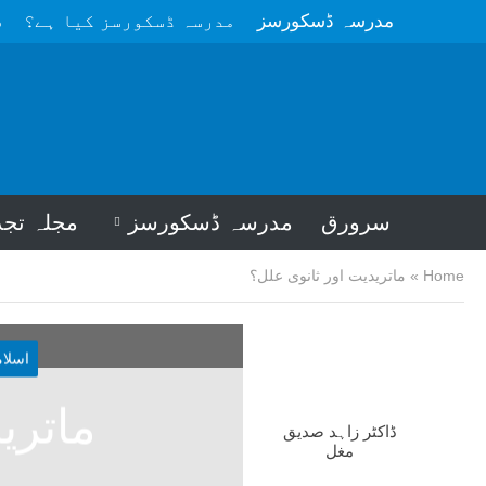
مدرسہ ڈسکورسز
مدرسہ ڈسکورسز کیا ہے؟
م
سرورق
مدرسہ ڈسکورسز
مجلہ تجد
Home
»
ماتریدیت اور ثانوی علل؟
اسلا
ماتری
ڈاکٹر زاہد صدیق
مغل