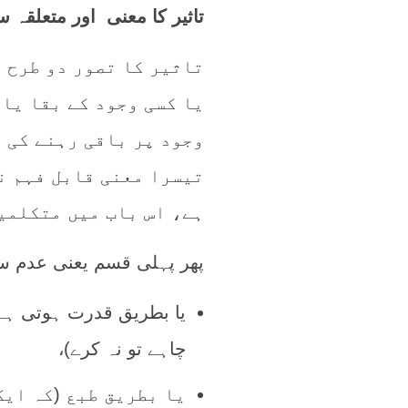
تاثیر کا معنی اور متعلقہ س
یا کسی وجود کے بقا یا 
وجود پر باقی رہنے کی ص
تیسرا معنی قابل فہم ن
ہے، اس باب میں متکلمین
پھر پہلی قسم یعنی عدم سے
یا بطریق قدرت ہوتی ہے 
چاہے تو نہ کرے)،
یا بطریق طبع (کہ ایک