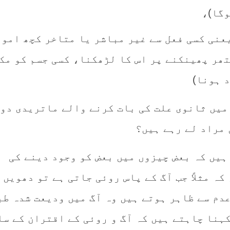
وگا)،
عنی کسی فعل سے غیر مباشر یا متاخر کچھ امور
تھر پھینکنے پر اس کا لڑھکنا، کسی جسم کو مک
 ہونا)
میں ثانوی علت کی بات کرنے والے ماتریدی دو
 مراد لے رہے ہیں؟
یں کہ بعض چیزوں میں بعض کو وجود دینے کی
کہ مثلاً جب آگ کے پاس روئی جاتی ہے تو دھویں 
دم سے ظاہر ہوتے ہیں وہ آگ میں ودیعت شدہ طب
ہنا چاہتے ہیں کہ آگ و روئی کے اقتران کے سا