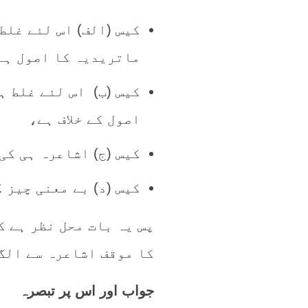
کیس (الف) اس لئے غلط
ماتریدیہ کا اصول ہے
کیس (ب) اس لئے غلط ہ
اصول کے خلاف ہے،
کیس (ج) اشاعرہ ہی کی
کیس (د) بے معنی چیز 
پس یہ بات محل نظر ہے 
کا موقف اشاعرہ سے الگ
جواب اور اس پر تبصرہ