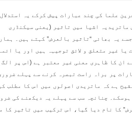
رین علما کی چند عبارات پیش کرکے یہ استدلال 
 ماتریدیہ اشیا میں تاثیر (یعنی سیکنڈری
جسے یہ بھائی “تاثیر بالعرض” کہتے ہیں۔ ہمار
یا غیر متعلق و لائق توجیہہ ہیں اور یا ائمہ
 ان کا ظاہری معنی غیر معتبر ہے (اس پر الگ 
ارات پر براہ راست تبصرہ کرنے سے پہلے ضروری
قیح ہے کہ ماتریدی اصولوں میں اس کا مطلب کی
ہوسکے۔ چنانچہ سب سے پہلے یہ دیکھنے کی ضرو
ض” کا نام دیا گیا، اس ترکیب میں تاثیر کا م