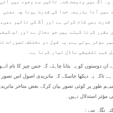
 وہ آگ میں ودیعت شدہ تاثیر سے وجود میں آتی 
 میں آنا بذریعہ خدا کی قدرت ہونا چہ معنی
قدرت بھی کام کرتی ہے اور آگ کی تاثیر بھی، 
 مقرر کرنا کہتے ہیں جو محال ہے اور اس کیفی
غیر مؤثر ہوتی ہے، یہ قول دو مختلف تصورات تا
ل فہم تلفیقی ماڈل تیار کرنا ہے۔
ن دوستوں کو یہ بتانا چاہئے کہ جس چیز کا نام انہو
 ہے تاکہ یہ دیکھا جاسکے کہ ماتریدی اصول اس تصور 
م طور پر کوئی تصور بیان کرکے بعض متاخر ماتریدی
ی مؤثر استدلال نہیں۔
تہ نگاہ سے :