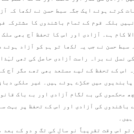
ات کرتے ہوئے ایک جگہ سبط حسن نے لکھا کہ آز
نہیں بلکہ قوم کے تمام باشندوں کا مشترکہ فر
لا کام ہے۔ آزادی اور اس کا تحفظ آج بھی ملک 
سبط حسن نے جب یہ لکھا تو ہم کو آزاد ہوئے د
ی نسل نے براہ راست آزادی حاصل کی تھی لہٰذا 
ہ اس کے تحفظ کے لیے مستعد بھی تھے مگر آج کے
 پابندیوں میں جکڑے ہوئے ہیں۔ غیر ملکی دباؤ
چھ محکموں کی بے لگام آزادی اور بے باک قانو
 باشندوں کی آزادی اور اس کے تحفظ پر بہت سے
ہیں۔
تو اس وقت تقریباً نو سال کی تگ و دو کے بعد م