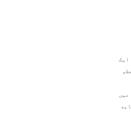
ایک
ظم
میں
اید