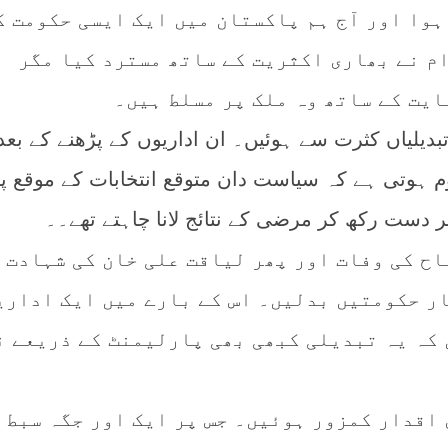
ہوا اور آج ہم پاکستان میں ایک ایسی حکومت ک
ام نے بھاری اکثریت کے ساتھ مسترد کیا مگر
ایت کے ساتھ وہ ملک پر مسلط ہیں۔
دیلیاں کثرت سے ہوئیں۔ ان اداریوں کے پڑھنے کے بع
وم ہوتی ہے کہ سیاست دان متوقع انتخابات کے موقع پ
ر دست رکھ کر مرضی کے نتائج لانا چاہتے تھے۔۔
اح کی وفات اور پھر لیاقت علی خان کی شہادت 
ر حکومتیں بدلیں۔ اس کے بارے میں ایک اداری
 کہ یہ تبدیلی کبھی بھی پارلیمنٹ کے ذریعے ن
 اقدار کمزور ہوئیں۔ جس پر ایک اور جگہ سبط 