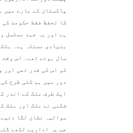
پاکستان کے بارے میں ب
کا تحفظ فقط حکومت کی 
ہے اور یہ جہد مسلسل وا
بنیادی مسئلہ ہے۔ بلکہ 
سال ہوئے تھے۔ اس وقت ک
کو اس کی قدر تھی اور و
دور میں ہم کئی طرح کی
ایک طرف ملک کے اندر ک
شکنی نے ملک اور ملک کے
سوالیہ نشان لگا دئیے 
جب یہ اداریے لکھے گئے 