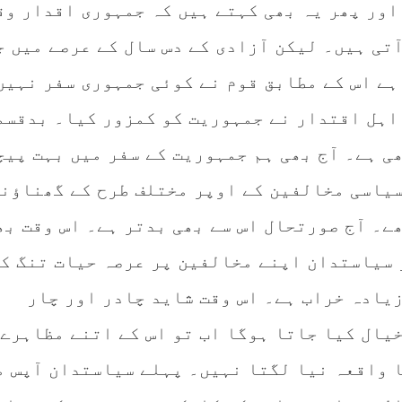
اور پھر یہ بھی کہتے ہیں کہ جمہوری اقدار وق
تی ہیں۔ لیکن آزادی کے دس سال کے عرصے میں ج
ہے اس کے مطابق قوم نے کوئی جمہوری سفر نہیں
اہل اقتدار نے جمہوریت کو کمزور کیا۔ بدقسم
ی ہے۔ آج بھی ہم جمہوریت کے سفر میں بہت پیچ
سیاسی مخالفین کے اوپر مختلف طرح کے گھناؤن
ے۔ آج صورتحال اس سے بھی بدتر ہے۔ اس وقت بھ
 سیاستدان اپنے مخالفین پر عرصہ حیات تنگ ک
زیادہ خراب ہے۔ اس وقت شاید چادر اور چار
یال کیا جاتا ہوگا اب تو اس کے اتنے مظاہرے 
ا واقعہ نیا لگتا نہیں۔ پہلے سیاستدان آپس م