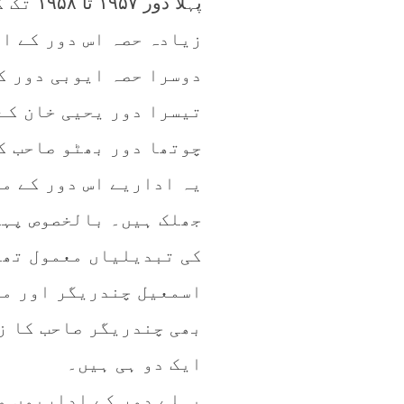
پہلا د
زیادہ حصہ اس دور کے ا
دوسرا حصہ ایوبی دور ک
تیسرا دور یحیی خان کے 
چوتھا دور بھٹو صاحب ک
یہ اداریے اس دور کے م
جھلک ہیں۔ بالخصوص پہلا
کی تبدیلیاں معمول تھا
اسمعیل چندریگر اور مل
بھی چندریگر صاحب کا ز
ایک دو ہی ہیں۔
پہلے دور کے اداریوں م