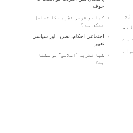
خوف
زو
کیا دو قومی نظریے کا تسلسل
ممکن ہے ؟
اتھ
اجتماعی احکام، نظریہ اور سیاسی
 سے
تعبیر
وا۔
کیا نظریہ ”اسلامی“ ہو سکتا
ہے؟