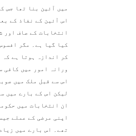
میں آئین بنا تھا جس ک
اس آئین کے نفاذ کے بع
انتخابات کے صاف اور ش
کیا گیا ہے۔ مگر افسوس
کر اندازہ ہوتا ہے کہ 
ورانہ امور میں کافی س
اس سے قبل ملک میں صوب
لیکن اس کے بارے میں سب
ان انتخابات میں حکومت
اپنی مرضی کے عملے جیس
تھے۔ اس بارے میں زیاد