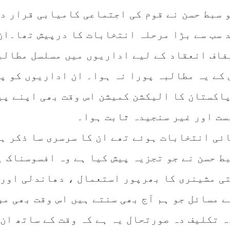
و سبط حسن نے قوم کی اجتماعی کامیابی قرار د
د سب سے بڑا مرحلہ انتخابات کا درپیش تھا۔ان
فاف انعقاد کے لیے اداریوں میں مسلسل مطالب
 کے یہ مطالبہ پورا نہ ہوا۔ ان اداریوں کو پ
پاکستان کا الیکشن کمیشن اس وقت بھی اپنے پی
ست اور غیر سنجیدہ ثابت ہوا۔
ائی انتخابات ہوئے تھے ان کا سرسری سا ذکر ہ
ط حسن نے جو تجزیہ پیش کیا ہے وہ افسوسناک ہ
ی مشینری کا بھرپور استعمال ، دھاندلی اور
ے مسائل جو ہم آج بھی سنتے ہیں اس وقت بھی مو
ہ تکلیف دہ صورتحال یہ ہے کہ وقت کے ساتھ ان