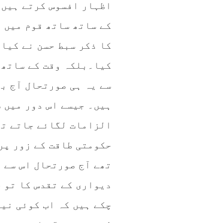
اظہار افسوس کرتے ہیں 
کے ساتھ ساتھ قوم میں آ
کا ذکر سبط حسن نے کیا 
کیا۔بلکہ وقت کے ساتھ 
سے یہ ہی صورتحال آج بھ
ہیں۔ جیسے اس دور میں 
الزامات لگائے جاتے تھ
حکومتی طاقت کے زور پر
تھے آج صورتحال اس سے 
دیواری کے تقدس کا تو خ
چکے ہیں کہ اب کوئی نی