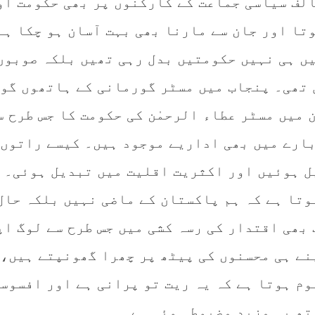
الف سیاسی جماعت کے کارکنوں پر بھی حکومت او
تا اور جان سے مارنا بھی بہت آسان ہو چکا ہے
یں ہی نہیں حکومتیں بدل رہی تھیں بلکہ صوبوں
 تھی۔ پنجاب میں مسٹر گورمانی کے ہاتھوں گو
میں مسٹر عطاء الرحمٰن کی حکومت کا جس طرح س
بارے میں بھی اداریے موجود ہیں۔ کیسے راتوں 
 ہوئیں اور اکثریت اقلیت میں تبدیل ہوئی۔ 
وتا ہے کہ ہم پاکستان کے ماضی نہیں بلکہ حال
بھی اقتدار کی رسہ کشی میں جس طرح سے لوگ اپ
نے ہی محسنوں کی پیٹھ پر چھرا گھونپتے ہیں، 
وم ہوتا ہے کہ یہ ریت تو پرانی ہے اور افسوس
تھ یہ مزید مضبوط ہوئی ہے۔