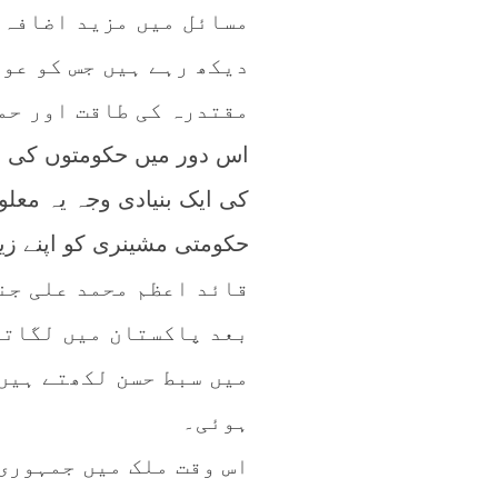
مسائل میں مزید اضافہ 
دیکھ رہے ہیں جس کو عو
مقتدرہ کی طاقت اور حم
اس دور میں حکومتوں کی تب
کی ایک بنیادی وجہ یہ معل
حکومتی مشینری کو اپنے زی
قائد اعظم محمد علی جن
بعد پاکستان میں لگاتا
میں سبط حسن لکھتے ہیں
ہوئی۔
اس وقت ملک میں جمہوری