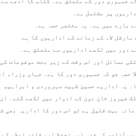
ور ۱۹۵۷ تا ۱۹۵۸ تک کے جمہوری دور کے متعلق ہے۔ کتاب کا آدھے سے
داریوں پر مشتمل ہے۔
ے بارے میں ہے۔ یہ مختصر حصہ ہے۔
مارشل لاء کے زمانے کے اداریوں کا ہے
ے دور میں لکھے اداریوں سے متعلق ہے۔
لکی مسائل اور اس وقت کے زیر بحث موضوعات کی 
 حصہ جو کہ جمہوری دور کا ہے۔ جہاں وزراء اع
۔ یہ اداریے حسین شہید سہروردی ، ابراہیم
ک فیروز خان نون کے ادوار میں لکھے گئے۔ ان 
مانہ بہت قلیل ہے تو اس دور کا اداریہ بھی ش
یں آزادی کی قدر اور تحفظ اور قائد اعظم کے