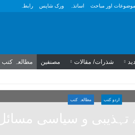
وضوعات اور مباحث
اساتذہ
ورک شاپس
رابطہ
ید
شذرات/ مقالات
مصنفین
مطالعہ کتب
اردو کتب
مطالعہ کتب
 تہذیبی و سیاسی مسائل