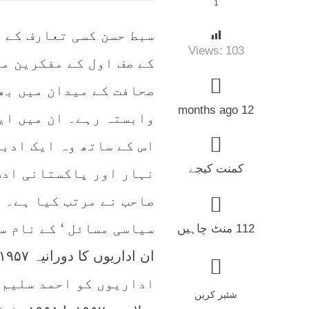
1
سبط حسن کسی تعارف کے 
Views:
103
کے صف اول کے مفکرین م
صحافت کے میدان میں بھ
12 months ago
وابستہ رہے۔ ان میں ایک
اس کے ساتھ وہ ایک ادبی
کمنت کیجے
نہار اور پاکستانی ادب
صاحب نے مرتب کیا ہے۔ ج
سیاسی مسائل ‘ کے نام س
112 منٹ چاہیں
اداریوں کو احمد سلیم 
شئیر کریں