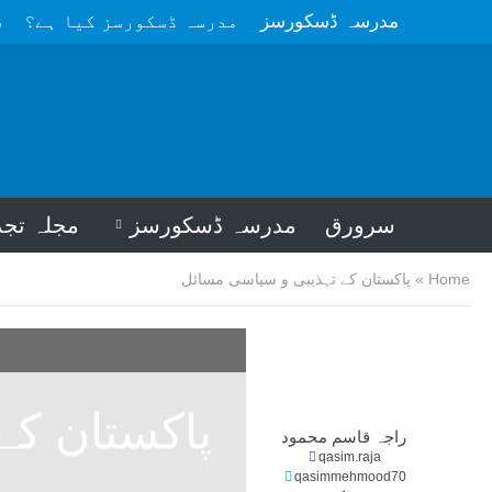
مدرسہ ڈسکورسز
مدرسہ ڈسکورسز کیا ہے؟
م
سرورق
مدرسہ ڈسکورسز
مجلہ تجد
Home
»
پاکستان کے تہذیبی و سیاسی مسائل
پاکستان کے
راجہ قاسم محمود
qasim.raja
qasimmehmood70