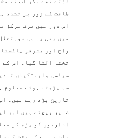
لڑتے تھے مگر اب تو مخ
طاقت کے زور پر تشدد ہو
اس دور میں صرف مرکز م
میں بھی یہ ہی صورتحال
راج اور مشرقی پاکستان 
تختہ الٹا گیا۔ اس کے 
سیاسی وابستگیاں تبدیل
سب پڑھتے ہوئے معلوم ہ
تاریخ پڑھ رہے ہیں۔ اب 
ضمیر بیچتے ہیں اور اپ
اداریوں کو پڑھ کر معل
بات یہ ہے کہ وقت کے سا