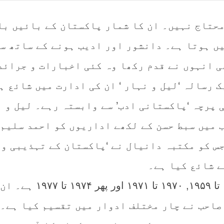
محتاج نہیں۔ ان کا شمار پاکستان کے بائیں با
یں ہوتا ہے۔ دانشور اور ادیب ہونے کے ساتھ س
ی انہوں نے قدم رکھا وہ کئی اخبارات و جرائد
 رسالہ ‘لیل و نہار ‘ ان کی ادارت میں شائع ہ
 پرچہ ‘پاکستانی ادب’ سے وابستہ رہے۔ لیل و
 میں سبط حسن کے لکھے اداریوں کو احمد سلیم
س کو مکتبہ دانیال نے ‘پاکستان کے تہذیبی و
ے شائع کیا ہے۔
ان اداریوں کا دورانیہ ۱۹۵۷ تا ۱۹۵۹, ۱۹۷۰ تا ۱۹۷۱ اور پھر ۱۹۷۴ تا ۱۹۷۷ ہے۔ ان
صاحب نے چار مختلف ادوار میں تقسیم کیا ہے۔