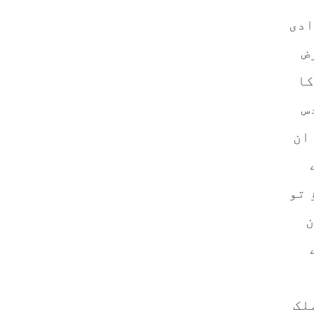
ادی
ض
کا
س
ان
 تو
ن
لک