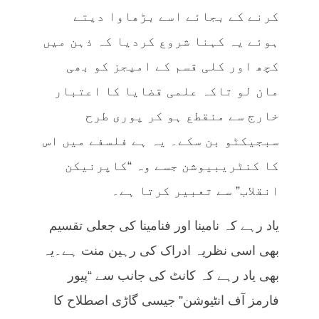
کرنے کے بجائے اسے بڑھاوا دیتے
ہوئے یہ کہنا شروع کردیا کہ ذہن میں
کچھ اور کلی قسم کے امیجز کو بھی
مان لو تاکہ علمی قضایا کا اعتبار
خارج سے منقطع ہو کر پوری طرح
سبجیکٹو بن سکے۔ یہ ہے فلسفے میں اس
کا کنٹریبیوشن جسے وہ “کاپرنیکن
انقلاب” سے تعبیر کرتا ہے۔
یاد رہے کہ نامینا اور فنامینا کی جعلی تقسیم
بھی اسی نظریہ ادراک کی رہین منت ہے۔یہ
بھی یاد رہے کہ کانٹ کی جانب سے “پیور
فارمز آف انٹیوشن” جیسی گاڑی اصطلاح کا