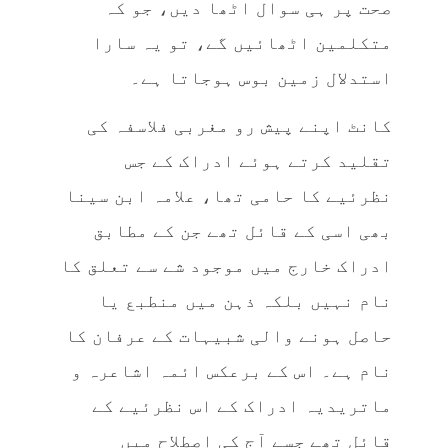
صحت پر ہی سوال اٹھا دیں، جو کہ
متکلمین اٹھائیں گے، تو یہ سارا
استدلال زمین بوس ہوجاتا ہے۔
کانٹ اپنے پیش رو مغربی فلاسفہ کی
تقلید کرتے ہوئے ادراک کے جس
نظرئیے کا حامی تھا، علامہ ابن سینا
بھی اسی کے قائل تھے جن کے مطابق
ادراک خارج میں موجود شے سے تعلق کا
نام نہیں بلکہ ذہن میں منطبع یا
حاصل ہونے والی شبیہات کے عرفان کا
نام ہے۔ اس کے برعکس ائمہ اشاعرہ و
ماتریدیہ ادراک کے اس نظرئیے کے
قائل تھے جسے آج کی اصطلاح میں