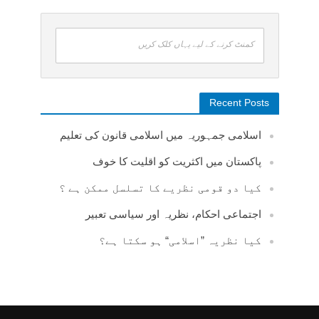
کمنٹ کرنے کے لیے یہاں کلک کریں
Recent Posts
اسلامی جمہوریہ میں اسلامی قانون کی تعلیم
پاکستان میں اکثریت کو اقلیت کا خوف
کیا دو قومی نظریے کا تسلسل ممکن ہے ؟
اجتماعی احکام، نظریہ اور سیاسی تعبیر
کیا نظریہ ”اسلامی“ ہو سکتا ہے؟