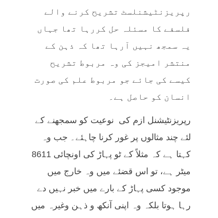
رپریزنٹیشنلسٹ تشریح کرنے والے
فلسفے کا مسئلہ حل کررہا تھا جہاں
یہ سمجھ نہیں آرہا تھا کہ ذہن کے
منتشر امیجز کی وہ مربوط تشریح
کیسے کی جائے جو مربوط علم کی صورت
انسان کو حاصل ہے۔
رپریزنٹیشنل ازم کی نوعیت کو سمجھنے کے
لئے چند مثالوں پر غور کرنا چاہئے۔ جب وہ
کہتا ہے کہ مثلاً کے ٹو پہاڑ کی اونچائی 8611
میٹر ہے، تو اس قضئے میں وہ خارج میں
موجود کسی پہاڑ کے بارے میں خبر نہیں دے
رہا ہوتا بلکہ وہ اپنی آنکھ و ذہن وغیرہ میں