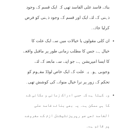
بنائے فاسد علی الفاسد تھی کہ ایک قسم کے وجود
ذہنی کے لئے ایک اور قسم کے وجود ذہنی کو فرض
کرلیا جائے۔
ان کلی مقولوں یا خیالات میں سے ایک علت کا
خیال ہے جس کا مطلب زمانی طور پر ماقبل واقعے
کا ایسا امپریشن ہے جو اپنے سے مابعد کے لئے
وجوبی ہو۔ یہ علت کے ایک خاص لوڈڈ مفہوم کو
تحکم کے زور پر نرا خیال منوانے کی کوشش تھی۔
وہ کہتا ہے کہ حسی ادراک زمانی و مکانی شے
کا ہی ممکن ہے۔ یہ بھی بنائے فاسد علی
الفاسد تھی جو رپریزنٹیشنل ازم کے مفروضے
پر قائم ہے۔