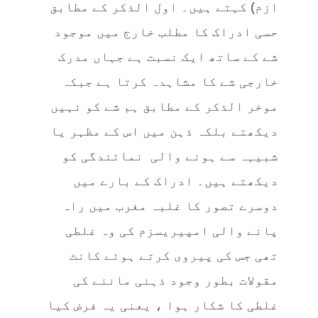
ازم) کہتے ہیں۔ اول الذکر کے مطابق
حسی ادراک کا مطلب خارج میں موجود
شے کے ساتھ ایک نسبت ہے جہاں مدرک
خارجی شے کا مشاہدہ کرتا ہے جبکہ
موخر الذکر کے مطابق ہم شے کو نہیں
دیکھتے بلکہ ذہن میں اس کے مظہر یا
شبیہہ سے ہونے والی نمائندگی کو
دیکھتے ہیں۔ ادراک کے بارے میں
دوسرے تصور کا غلبہ مغرب میں راہ
پانے والی امپیریسزم کی وہ غلطی
تھی جس کی پیروی کرتے ہوئے کانٹ
مقولات بطور وجود ذہنی ماننے کی
غلطی کا شکار ہوا ، یعنی یہ فرض کیا