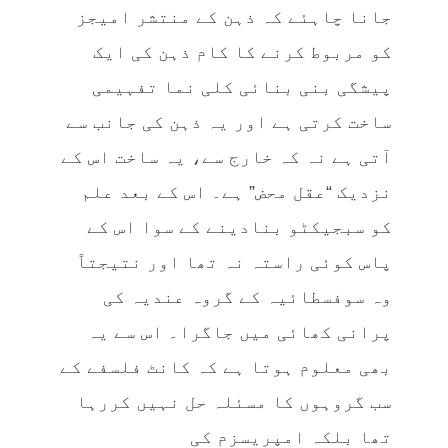
جانا چاہئے کہ ذہن کے منتشر امیجز
کو مربوط کرنے کا کام ذہن کی ایک
پیشگی بنی بنائی کلی نما تفہیمی
ساخت کرتی ہے اور یہ ذہن کی جانب سے
آتی ہے نہ کہ خارج سے، یہ ساخت اس کے
نزدیک “عقل محض” ہے۔ اس کے بعد علم
کو سبجیکٹو بنادینے کے سوا اس کے
پاس کوئی راستہ نہ تھا اور نتیجتاً
وہ سوفسطائیہ کے گروہ عندیہ کی
پرانی کھائی میں جاگرا۔ اس سے یہ
بھی معلوم ہوتا ہے کہ کانٹ فلسفے کے
سب گروہوں کا مسئلہ حل نہیں کررہا
تھا بلکہ امپریسزم کی