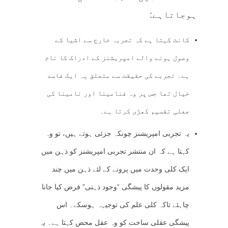
ہوجاتاہے:
کانٹ کہتا ہے کہ تجربہ خارج سے اشیا کے
وصول ہونے والے امپریشنز کے ادراک کا نام
ہے۔ تجربے کی حقیقت سے متعلق یہ ایک فاسد
خیال تھا جس پر وہ فنامینا اور نامینا کی
جعلی تقسیم کھڑی کرتا ہے۔
یہ تجربی امپریشنز چونکہ جزئی ہوتے ہیں، تو وہ
کہتا ہے کہ ان منتشر تجربی امپریشنز کو ذہن میں
ایک کلی وحدت میں پرونے کے لئے ذہن میں چند
مزید مقولوں کا پیشگی “وجود ذہنی” فرض کیا جانا
چاہئے تاکہ کلی علم کی توجیہہ ہوسکے۔ اس
پیشگی عقلی ساخت کو وہ عقل محض کہتا ہے۔ یہ