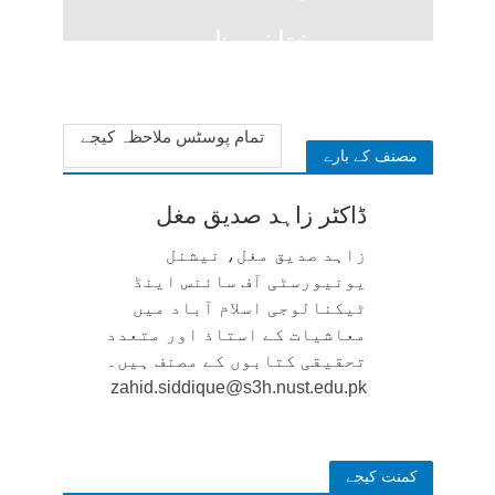
مختلف ظہور
1 week ago
تمام پوسٹس ملاحظہ کیجے
مصنف کے بارے
ڈاکٹر زاہد صدیق مغل
زاہد صدیق مغل، نیشنل
یونیورسٹی آف سائنس اینڈ
ٹیکنالوجی اسلام آباد میں
معاشیات کے استاذ اور متعدد
تحقیقی کتابوں کے مصنف ہیں۔
zahid.siddique@s3h.nust.edu.pk
کمنت کیجے