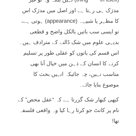
مدرَک ہی رہتا ہے اور اصل میں مدرَک اس
کا مظہر یا شبیہہ (appearance) ہوتی ہے،
تو ایسی سب باتیں بالکل واضح و قطعی
بدیہی علوم میں شک ڈالنے کے مترادف ہیں۔
اس قسم کی باتوں کو عقلی طور پر تسلیم
کرنے کا انسان کے ذہن میں خیال آنا بھی
مناسب نہیں، چہ جائیکہ انہیں بحث کا
موضوع بنایا جائے۔
کبھی کبھار شک گزرتا ہے کہ “عقل محض” کے
نام پر کانٹ جو کرتا رہا کیا وہ واقعی فلسفہ
تھا!