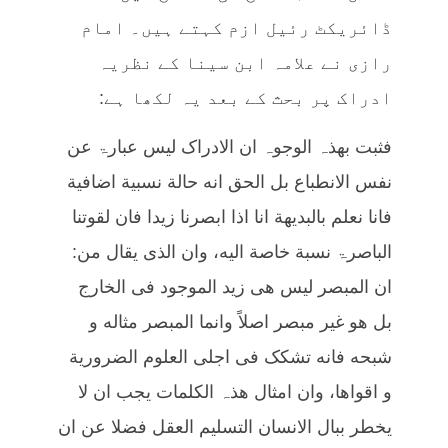
ڈائریکٹ رئیل ازم کہتے ہیں۔ امام
رازی نے علامہ ابن سینا کے نظریہ
ادراک پر بحث کے بعد یہ لکھا ہے:
فثبت بھذہ الوجوہ ان الادراک لیس عبارۃ عن
نفس الانطباع بل الحق انه حالة نسبیة اضافیة
فانا نعلم بالبدیھة انا اذا ابصرنا زیدا فان لقوتنا
الباصرۃ نسبة خاصة الیه، وان الذی یقال من:
ان المبصر لیس ھی زید الموجود فی الخارج
بل ھو غیر مبصر اصلاً وانما المبصر مثاله و
شبحه فانه تشکک فی اجلی العلوم الضروریة
و اقواھا، وان امثال ھذہ الکلمات یجب ان لا
یخطر ببال الانسان التسلیم العقل فضلا عن ان