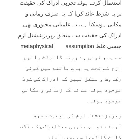
استعمال کرتے ہوئے تجربی ادراک کی حقیقت
پر یہ شرط عائد کرنا کہ یہ صرف زمانی و
مکانی ہوسکتا ہے، یہ علمیاتی مجبوری بھی
ادراک کی حقیقت سے متعلق رپریزنٹیشنل ازم
جیسی غلط metaphysical assumption
سے جنم لیتی ہے ورنہ ڈائرکٹ رائیل
ازم کے تحت یہ بات ماننے میں کوئی
رکاوٹ و مشکل نہیں کہ ادراک کی شرط
موجود ہونا ہے نہ کہ زمانی و مکانی
موجود ہونا۔
رپریزنٹشنل ازم کی نوعیت سمجھ
آجائے تو اب مذہبی میٹافزکس کے خلاف
کانٹ کا کھیل سمجھنا آسان