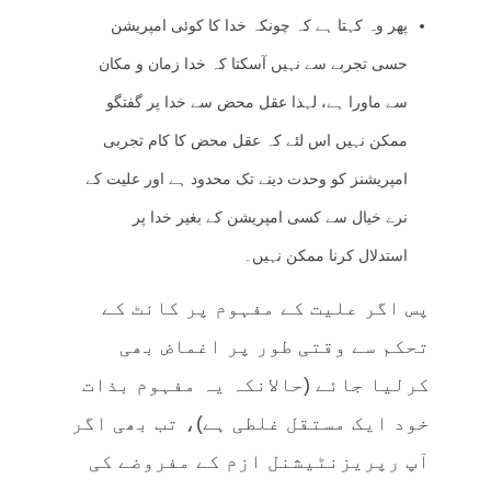
پھر وہ کہتا ہے کہ چونکہ خدا کا کوئی امپریشن
حسی تجربے سے نہیں آسکتا کہ خدا زمان و مکان
سے ماورا ہے، لہذا عقل محض سے خدا پر گفتگو
ممکن نہیں اس لئے کہ عقل محض کا کام تجربی
امپریشنز کو وحدت دینے تک محدود ہے اور علیت کے
نرے خیال سے کسی امپریشن کے بغیر خدا پر
استدلال کرنا ممکن نہیں۔
پس اگر علیت کے مفہوم پر کانٹ کے
تحکم سے وقتی طور پر اغماض بھی
کرلیا جائے (حالانکہ یہ مفہوم بذات
خود ایک مستقل غلطی ہے)، تب بھی اگر
آپ رپریزنٹیشنل ازم کے مفروضے کی