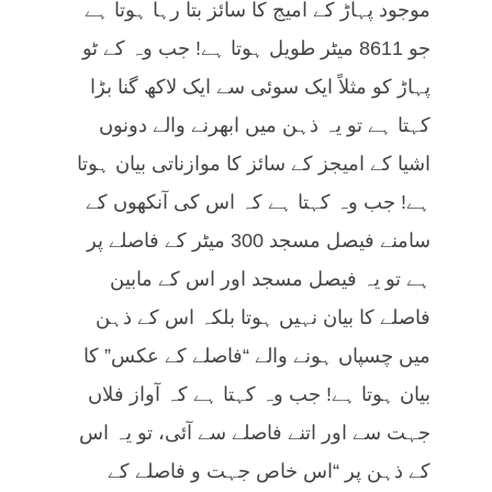
موجود پہاڑ کے امیج کا سائز بتا رہا ہوتا ہے
جو 8611 میٹر طویل ہوتا ہے! جب وہ کے ٹو
پہاڑ کو مثلاً ایک سوئی سے ایک لاکھ گنا بڑا
کہتا ہے تو یہ ذہن میں ابھرنے والے دونوں
اشیا کے امیجز کے سائز کا موازناتی بیان ہوتا
ہے! جب وہ کہتا ہے کہ اس کی آنکھوں کے
سامنے فیصل مسجد 300 میٹر کے فاصلے پر
ہے تو یہ فیصل مسجد اور اس کے مابین
فاصلے کا بیان نہیں ہوتا بلکہ اس کے ذہن
میں چسپاں ہونے والے “فاصلے کے عکس” کا
بیان ہوتا ہے! جب وہ کہتا ہے کہ آواز فلاں
جہت سے اور اتنے فاصلے سے آئی، تو یہ اس
کے ذہن پر “اس خاص جہت و فاصلے کے