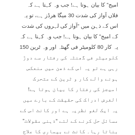
امیج” کا بیان ہوتا ہے! جب وہ کہتا ہے کہ
فلاں آواز کی شدت 30 میگا ھرڈز ہے، تو یہ
اس کے ذہن میں “آواز کی لہروں کی شدت
کے امیج” کا بیان ہوتا ہے! جب وہ کہتا ہے کہ
یہ کار 80 کلومیٹر فی گھنٹہ اور وہ ٹرین 150
کلومیٹر فی گھنٹہ کی رفتار سے دوڑ
رہی ہے تو یہ اس کے ذھن میں منعکس
ہونے والے کار و ٹرین کے متحرک
امیجز کی رفتار کا بیان ہوتا ہے!
الغرض ادراک کی حقیقت کے بارے میں
یہ ایک لغو نظریہ ہے اور کانٹ اس کے
مسائل حل کرنے کے لئے “ذہنی مقولات”
بناتا رہا۔ کانٹ نے بیماری کا علاج