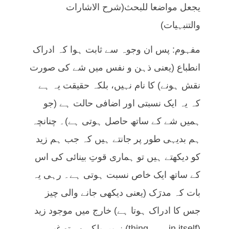
یجعل مواضعا للبحث(شرح الاشارات
والتنبہیات)
مفہوم: پس ان وجوہ سے ثابت ہوا کہ ادراک
انطباع (یعنی ذہن و نفس میں شے کی صورت
نقش ہونے) کا نام نہیں، بلکہ حقیقت یہ ہے
کہ یہ ایک نسبتی اور اضافی حالت ہے (جو
ہمیں شے کے ساتھ حاصل ہوتی ہے)۔ چنانچہ
ہم بدیہی طور پر جانتے ہیں کہ جب ہم زید
کو دیکھتے ہیں تو ہماری قوتِ بینائی کی اس
کے ساتھ ایک خاص نسبت ہوتی ہے۔ رہی یہ
بات کہ مدرَک (یعنی دیکھی جانے والی چیز
جس کا ادراک ہوتا ہے) خارج میں موجود زید
(thing in itself) نہیں بلکہ وہ تو غیر