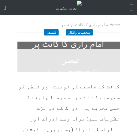
Home
»
امام رازی کا کانٹ پر تبصرہ
شخصیات وافکار
فلسفہ
امام رازی کا کانٹ پر
تبصرہ
12 months ago
کمنت کیجے
32 منٹ چاہیں
کانٹ کے فلسفے کی نوعیت اور غلطی کو
سمجھنے کے لئے یہ سمجھنا چاہئے کہ
حسی تجربے یا ادراک کے دو بڑے
نظریات ہیں: براہ رست ادراک اور
بالواسطہ ادراک (جسے رپریزنٹیشنل