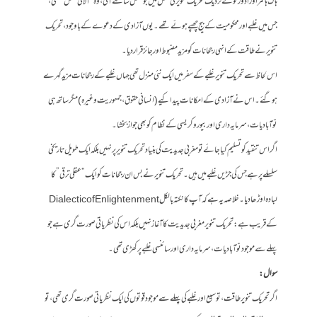
ہاک ہائمر اور اڈورنو کے نزدیک تحریک تنویر کی شکل میں جو عقل سامنے آئی، وہ “آلاتی عقل” تھی،
جس میں غلبے اور محکومیت کے بیج چھپے ہوئے تھے۔ یوں آزادی کے دعوے کے باوجود، تحریک
تنویر نے طاقت کے انہی رجحانات کو مزید مضبوط اور جائز قرار دیا۔
اس لحاظ سے تحریک تنویر غلبے کے سفر میں ایک نئی منزل تھی جہاں غلبے کے رجحانات مزید گہرے
ہو گئے۔ اس نے آزادی کے امکانات پیدا کیے (انسانی حقوق، جمہوریت وغیرہ) مگر ساتھ ہی
نوآبادیات، سرمایہ داری اور بیوروکریسی کے نظام کو بھی جواز بخشا۔
اگر اس تنقید کو تسلیم کیا جائے تو مغربی جدیدیت کی بنیاد تحریک تنویر پر نہیں بلکہ ایک طویل تاریخی
سلسلے پر ہے جس کی جڑیں غلبے میں ہیں۔ تحریک تنویر نے بس ان رجحانات کو ایک “عقلی ترقی” کا
لبادہ اوڑھا دیا۔ خلاصہ یہ ہے کہ آپ کا نکتہ بالکل Dialectic of Enlightenment
کے قریب ہے: تحریک تنویر مغربی جدیدیت کا آغاز نہیں بلکہ اس کی نظریاتی صورت گری ہے جو
پہلے سے موجود نوآبادیات، سرمایہ داری اور سائنسی غلبے پر کھڑی تھی۔
سوال:
اگر تحریک تنویر طاقت، توسیع اور غلبے کی پہلے سے موجود قوتوں کی ایک نظریاتی صورت گری تھی، تو