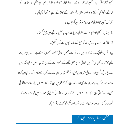
کیسے گزار سکتا ہے۔ تنویری فکر نے ہی ایسے اخلاقی تصورات بھی فراہم کیے جنہیں پھر غلامی کے
خاتمے، خواتین کی آزادی اور انقلابی تحریکوں کے جواز کے لیے استعمال کیا گیا۔
تحریک تنویر کا اخلاقی فلسفہ دو ستونوں پر کھڑا ہے:
1. یونانی، مسیحی اور ہیومنسٹ اخلاقی روایات کو جدید عقلی سانچے میں پیش کرنا۔
2. طاقت، سرمایہ داری اور توسیع کے ڈھانچوں سے گہرا تعلق۔
یہ دونوں پہلو ایک ساتھ موجود ہیں۔ نہ تو اسے محض اخلاقی منصوبہ سمجھا جا سکتا ہے اور نہ ہی صرف
غلبے کا آلہ۔ تنویری فکر میں اخلاقی سوچ محض غلبے کے تصورات کے زیراثر پیدا نہیں ہوئی، بلکہ اس
نے یونانی، مسیحی اور انسانی شرف پر مبنی دیگر فلسفیانہ روایات سے گہرا رشتہ قائم رکھا۔ البتہ یہ کہنا
درست ہے کہ جدید سرمایہ داری اور سامراج کے تناظر میں ان اقدار کا استعمال بیک وقت اخلاقی
بھی تھا اور آلاتی بھی: ایک طرف اس نے آزادی اور انسانی حقوق کی صورت میں نجات دہندہ کا
کردار ادا کیا، اور دوسری طرف طاقت اور غلبے کو بھی جواز فراہم کیا۔
مکمن ہےآپ پسند فرمائیں گے