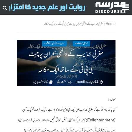
Home
»
مغربی تہذیب کے داخلی بحران پر چیٹ جی پی ٹی کے ساتھ ایک مکالمہ
تہذیبی مطالعات
سماجیات / فنون وثقافت
مغربی تہذیب کے داخلی بحران پر چیٹ
جی پی ٹی کے ساتھ ایک مکالمہ
11 months ago
کمنت کیجے
62 منٹ چاہیں
سوال:
کیا یہ کہا جا سکتا ہے کہ مغربی تہذیب میں ایک بنیادی تضاد موجود ہے۔ ایک طرف تحریک تنویر
(Enlightenment) کا فراہم کردہ مبنی بر عقل اخلاقی تخیل ہے اور دوسری طرف سیاسی و
سرمایہ دارانہ قوتوں کی، حصول طاقت اور غلبے کی خواہش ہے؟ اور یہ دونوں باہم متصادم ہیں ؟