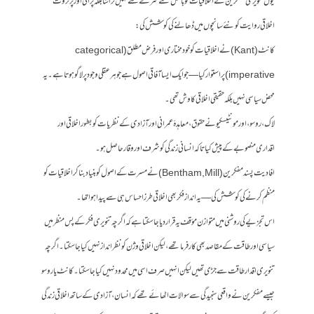
یوں تنویری مفکرین نے اخلاقیات کو بالکل نئے سرے سے نہیں تراشا بلکہ پرانی اور پرثروت
اخلاقی روایت کو نئے سانچوں میں ڈھالنے کی کوشش کی:
کانٹ (Kant) نے اخلاقیات کو خودمختاری اور فرض مطلق (categorical
imperative) پر استوار کیا — جو ایک ایسا آفاقی اصول ہے جو ہر عقلی وجود پر لاگو ہوتا ہے۔ یہ
محض سیاسی نہیں بلکہ حقیقی اخلاقی کاوش تھی۔
لاک، روسو، اور مونٹیسکیو نے حقوق، معاہدۂ عمرانی اور آزادی کے نظریات کو بطور اخلاقی اور
اقداری منصوبے کے پیش کیا تاکہ انسانی زندگی کو شرف اور وقار حاصل ہو۔
افادیت پسند مفکرین (Bentham, Mill) نے مسرت کے اصول کو بنیاد بنا کر اخلاقیات کو
منظم کرنے کی کوشش کی — یہ انداز فکر بھی اخلاقی طرز احساس ہی سے پیدا ہوا تھا۔
اس تجزیے کی روشنی میں متوازن مؤقف یہ قرار دیا جا سکتا ہے کہ اگرچہ تنویری فکر کے پس منظر میں
سیاسی اور طاقت کے مقاصد بھی کارفرما تھے، لیکن اخلاقی وژن کو نظر انداز نہیں کیا جا سکتا۔ اگرچہ
تنویری اقدار طاقت سے جڑی تھیں لیکن انہیں صرف اسی میں محدود نہیں کیا جا سکتا۔ کانٹ یا روسو
جیسے مفکرین نے واقعی سنجیدگی سے سوالات اٹھائے تھے کہ انسان، آزادی کے ساتھ اخلاقی زندگی