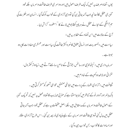
یوں، تضاد صرف یہ نہیں کہ ایک طرف اصول ہیں اور دوسری طرف طاقت و سرمایہ، بلکہ خود
تنویری عقل کا ڈھانچہ جب آلہ جاتی بن گیا تو وہی آزادی کے خواب کو کھا گیا۔ انسان اور فطرت کی
ہم آہنگی کے بجائے عقل نے ہر چیز کو قابو میں لانے کا ’’اسطورہ‘‘ تراش لیا۔
آج کے حالات میں اس تضاد کے مظاہر یہ ہیں:
سیاست میں: جمہوریت اور انسانی حقوق کا نعرہ اکثر طاقت کی سیاست اور عسکری مفادات کا پردہ
ہوتا ہے۔
سرمایہ داری میں: ٹیکنالوجی اور سائنس، جو ترقی کے نام پر سامنے آتے ہیں، زیادہ تر کنٹرول،
نگرانی اور لامحدود کھپت کے خادم ہیں۔
ثقافت میں: آزادیِ اظہار کے پردے میں ابلاغی صنعتیں عوامی شعور کو مسخر کرتی ہیں۔
ہاک ہائمر اور آدورنو کے تناظر میں کہا جا سکتا ہے کہ مغربی تہذیب کا تضاد محض یہ نہیں کہ تحریک تنویر
کے اصول طاقت و سرمایہ کے مدمقابل ہیں، بلکہ اصل حقیقت یہ ہے کہ عقل خود، جب آلہ جاتی
عقل میں بدل گئی تو وہی طاقت اور سرمایہ کے لیے بنیادی ذریعہ بن گئی۔ اس طرح آزادی، وقار
اور مساوات کا خواب، بس خواب ہی رہ گیا۔