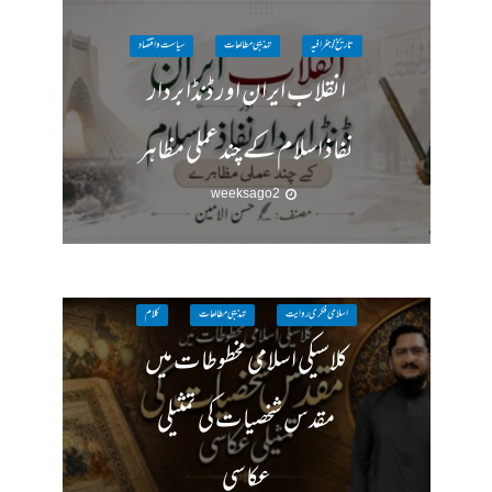
تاریخ / جغرافیہ
تہذیبی مطالعات
سیاست واقتصاد
انقلاب ایران اور ڈنڈا بردار
نفاذ اسلام کے چند عملی مظاہر
2 weeks ago
اسلامی فکری روایت
تہذیبی مطالعات
کلام
کلاسیکی اسلامی مخطوطات میں
مقدس شخصیات کی تمثیلی
عکاسی