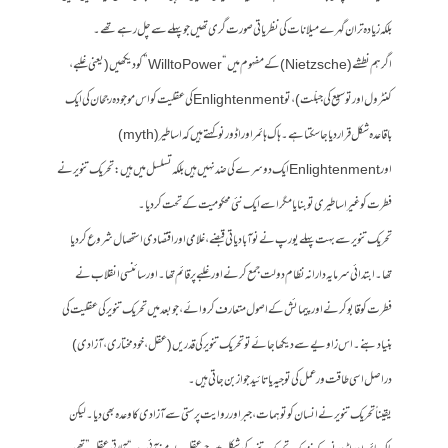
بلکہ زیادہ تر ان گہرے میلانات کی نظریاتی صورت گری تھیں جو پہلے سے چل رہے تھے۔
اگر ہم نطشے (Nietzsche) کے مفہوم میں “Will to Power” کو دیکھیں (یعنی غلبے،
کنٹرول اور توسیع کی جبلّت)، تو Enlightenment کی عقلیت کو اس موجودہ رجحان کی ایک
باقاعدہ شکل قرار دیا جا سکتا ہے۔ ہاک ہائمر اور اڈورنو کہتے ہیں کہ اساطیر (myth)
اور Enlightenment ایک دوسرے کی ضد نہیں ہیں بلکہ تسلسل میں ہیں: تحریک تنویر نے
فطرت کو غیر اساطیری تو بنایا مگر اسے ایک نئی محکومیت کے تحت کر دیا۔
تحریک تنویر سے بہت پہلے یورپ نے نوآبادیاتی قبضے، غلامی اور اقتصادی استحصال شروع کر دیا
تھا۔ ابتدائی سرمایہ دارانہ نظام دولت جمع کرنے اور غلبے پر قائم تھا۔ اور سائنسی انقلاب نے
فطرت کو قابو کرنے اور پیمائش کے اصول متعارف کروائے، جو بعد میں تحریک تنویر کی عقلیت کی
بنیاد بنے۔ اس زاویے سے دیکھا جائے تو تحریک تنویر کی قدریں (عقل، خودمختاری، آزادی)
دراصل اسی طاقت ور عمل کی توجیہ یا تائید جواز بن جاتی ہیں۔
یقیناً‌ تحریک تنویر نے انسان کو توہمات، جبر اور روایت پرستی سے آزادی کا وعدہ بھی دیا۔ لیکن