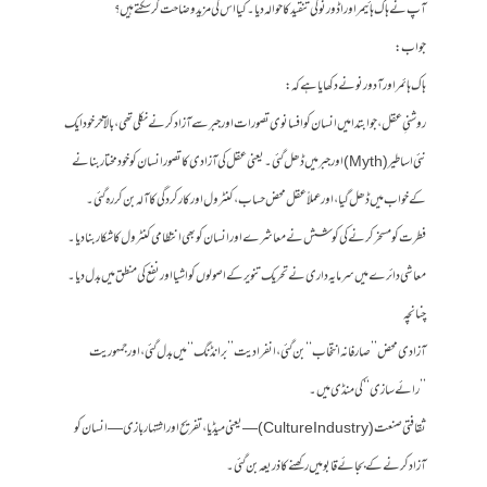
آپ نے ہاک ہائیمر اور اڈورنو کی تنقید کا حوالہ دیا۔ کیا اس کی مزید وضاحت کر سکتے ہیں؟
جواب:
ہاک ہائمر اور آدورنو نے دکھایا ہے کہ:
روشنیِ عقل، جو ابتدا میں انسان کو افسانوی تصورات اور جبر سے آزاد کرنے نکلی تھی، بالآخر خود ایک
نئی اساطیر (Myth) اور جبر میں ڈھل گئی۔ یعنی عقل کی آزادی کا تصور انسان کو خودمختار بنانے
کے خواب میں ڈھل گیا، اور عملاً عقل محض حساب، کنٹرول اور کارکردگی کا آلہ بن کر رہ گئی۔
فطرت کو مسخر کرنے کی کوشش نے معاشرے اور انسان کو بھی انتظامی کنٹرول کا شکار بنا دیا۔
معاشی دائرے میں سرمایہ داری نے تحریک تنویر کے اصولوں کو اشیا اور نفع کی منطق میں بدل دیا۔
چنانچہ
آزادی محض ’’صارفانہ انتخاب‘‘ بن گئی، انفرادیت ’’برانڈنگ‘‘ میں بدل گئی، اور جمہوریت
’’رائے سازی‘‘ کی منڈی میں۔
ثقافتی صنعت (Culture Industry)—یعنی میڈیا، تفریح اور اشتہار بازی—انسان کو
آزاد کرنے کے بجائے قابو میں رکھنے کا ذریعہ بن گئی۔