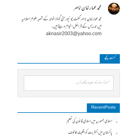
محمد عمار خان ناصر
محمد عمار خان ناصر گفٹ یونیورسٹی گوجرانوالہ کے شعبہ علوم اسلامیہ
میں تدریس کے فرائض انجام دیتے ہیں۔
aknasir2003@yahoo.com
کمنت کیجے
کمنٹ کرنے کے لیے یہاں کلک کریں
Recent Posts
اسلامی جمہوریہ میں اسلامی قانون کی تعلیم
پاکستان میں اکثریت کو اقلیت کا خوف