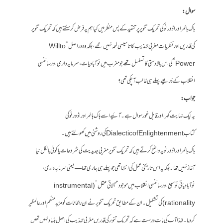
سوال:
ہاک ہائمر اور اڈورنو کی تحریک تنویر پر تنقید کے پس منظر میں کیا ہم یہ فرض کر سکتے ہیں کہ تحریک تنویر
کی قدریں اور نظریات مغربی تہذیب کا تاسیسی لمحہ نہیں تھے، بلکہ وہ دراصل “Will to
Power” کی اس بالادستی کا تسلسل تھے جو مغرب میں نوآبادیات، سرمایہ داری اور سائنسی
انقلاب کے ذریعے پہلے ہی غالب آ چکی تھی؟
جواب:
یہ ایک نہایت گہرا اور قابل غور سوال ہے۔ آئیے اسے ہاک ہائمر اور اڈورنو کی
کتاب Dialectic of Enlightenment کی روشنی میں کھولتے ہیں۔
ہاک ہائمر اور اڈورنو یہ واضح کرتے ہیں کہ تحریک تنویر مغربی جدیدیت کی شروعات یا کوئی بالکل نیا
آغاز نہیں تھا۔ بلکہ یہ اس تاریخی عمل کی انتہا تھی جو پہلے ہی جاری تھا — یعنی سرمایہ داری،
نوآبادیاتی توسیع اور سائنسی انقلاب میں موجود “آلاتی عقل” (instrumental
rationality) کی تشکیل۔ ان کے مطابق تحریک تنویر نے ان رجحانات کو مزید منظم اور عالمگیر
کر دیا۔ لہٰذا آپ کی بات درست ہے کہ تحریک تنویر کی قدریں مغربی تہذیب کی اصل بنیاد نہیں تھیں