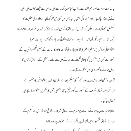
یہ نہایت درست اور اہم نکتہ ہے۔ آپ بجا طور پر کہہ رہے ہیں کہ میرے پچھلے جواب میں، میں
نے زیادہ زور ہاک ہائمر اور اڈورنو کی تنقید پر دیا، جس میں تنویری فکر کو غلبے اور اقتدار کی عقلیت کا
تسلسل سمجھا گیا ہے۔ لیکن اگر متوازن زاویہ اختیار کریں تو یہ ماننا ہوگا کہ تنویری فکر صرف طاقت کا
ایک نقاب نہیں تھی بلکہ اُس نے پہلے سے موجود اخلاقی روایات کو بھی اپنے اندر سمویا۔
مثلاً‌ اخلاقی فضائل (ارسطو)، فطری قانون (رواقی فلاسفہ) اور کائنات کے عقلی نظم وترتیب کے
تصورات تنویری مفکرین کو یونانی فلسفے سے ورثے میں ملے تھے۔ عقل کے، اخلاقی رجحان کا
حامل ہونے کا تصور اسی پس منظر سے آیا تھا۔
قرونِ وسطیٰ اور اوائلِ جدید دور کے مسیحی مفکرین نے فطری قانون (ایکوائنس)، ضمیر کے
فرائض اور انسانی شرف کے تصورات کو واضح کیا تھا، جنھیں تنویری فکر میں سیکولر سانچے میں
ڈھال لیا گیا۔
نشاۃِ ثانیہ سے پیدا ہونے والے ہیومنزم نے انسانی شرف، اخلاقی خودمختاری اور تعلیم کے
ذریعے انسانی شخصیت میں فضائل پیدا کرنے کے اصولوں پر زور دیا تھا۔