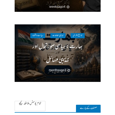
4 weeks ago
تاریخ / جغرافیہ
تہذیبی مطالعات
سیاست واقتصاد
بھارت : سیاسی صورتحال اور
تہذیبی مسائل
3 months ago
تمام پوسٹس ملاحظہ کیجے
مصنف کے بارے