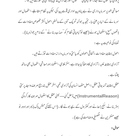
پر قومی ریاستوں کے ابھار، نوآبادیاتی سلطنتوں، اور بعد ازاں عالمی بالادستی کی صورت میں ہوا۔
معاشی طور پر سرمایہ داری نے بے پناہ پیداواری قوت پیدا کی، لیکن یہ نظام مقابلے، استحصال اور
سرمائے کے انبار پر مبنی رہا۔ نتیجہ یہ ہوا کہ تحریک تنویر کے عالمگیر اصول اکثر مخصوص مفادات کے
ہاتھوں مسخ یا استعمال ہوئے (جیسے نوآبادیاتی نظام کو ’’مہذب بنانے‘‘ کے نام پر جواز دینا)۔
تضاد کی نوعیت یہ ہے:
اصول بمقابلہ مفادات: آفاقی اصولوں کو ریاستی و سرمایہ دارانہ مفادات توڑتے ہیں۔
آزادی بمقابلہ غلبہ: آزادی کا وعظ کیا جاتا ہے، مگر غلامی، استعمار اور معاشی استحصال بھی ساتھ
چلتا ہے۔
عقل بمقابلہ آلہ جاتی عقل: اصل مقصد انسان کی آزادی تھی، مگر عقل بتدریج صرف وسیلہ پرستی
(Instrumental Reason) میں ڈھل گئی—یعنی عقل کا استعمال صرف کارکردگی
بہتر بنانے، نفع بڑھانے اور کنٹرول کے لیے ہونے لگا۔ (اس نکتے کی میکس ہاک ہائیمر اور ادورنو
جیسے مفکرین نے تفصیلی وضاحت کی ہے)۔
سوال: