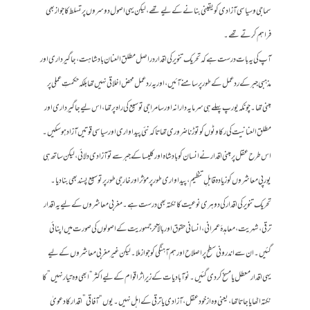
سماجی وسیاسی آزادی کو یقینی بنانے کے لیے تھے، لیکن یہی اصول دوسروں پر تسلط کا جواز بھی
فراہم کرتے تھے۔
آپ کی یہ بات درست ہے کہ تحریک تنویر کی اقدار دراصل مطلق العنان بادشاہت، جاگیرداری اور
مذہبی جبر کے ردعمل کے طور پر سامنے آئیں، اور یہ ردعمل محض اخلاقی نہیں تھا بلکہ حکمتِ عملی پر
مبنی تھا۔ چونکہ یورپ پہلے ہی سرمایہ دارانہ اور سامراجی توسیع کی راہ پر تھا، اس لیے جاگیرداری اور
مطلق العنانیت کی رکاوٹوں کو توڑنا ضروری تھا تاکہ نئی پیداواری اور سیاسی قوتیں آزاد ہو سکیں۔
اس طرح عقل پر مبنی اقدار نے انسان کو بادشاہ اور کلیسا کے جبر سے تو آزادی دلائی، لیکن ساتھ ہی
یورپی معاشروں کو زیادہ قابلِ تنظیم، پیداواری طور پر مؤثر اور خارجی طور پر توسیع پسند بھی بنا دیا۔
تحریک تنویر کی اقدار کی دوہری نوعیت کا نکتہ بھی درست ہے۔ مغربی معاشروں کے لیے یہ اقدار
ترقی، شہریت، معاہدۂ عمرانی، انسانی حقوق اور بالآخر جمہوریت کے اصولوں کی صورت میں اپنائی
گئیں۔ ان سے اندرونی سطح پر اصلاح اور ہم آہنگی کو جواز ملا۔ لیکن غیر مغربی معاشروں کے لیے
یہی اقدار معطل یا مسخ کر دی گئیں۔ نوآبادیات کے زیرِ اثر اقوام کے لیے اکثر “ابھی وہ تیار نہیں” کا
نکتہ اٹھایا جاتا تھا، یعنی وہ ازخود عقل، آزادی یا ترقی کے اہل نہیں۔ یوں “آفاقی” اقدار کا دعویٰ