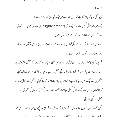
جواب:
جی بالکل ۔ یہ کہا جا سکتا ہے کہ مغربی تہذیب میں ایک بنیادی تضاد موجود ہے:
ایک طرف اخلاقی تخیل ہے جو تحریک تنویر (Enlightenment) نے فراہم کیا—انسانی
وقار، آزادی، مساوات اور انصاف جیسے آفاقی اصول۔
دوسری طرف طاقت اور اقتدار کی خواہش (Will to Power) ہے جو سیاسی قوتوں اور سرمایہ
دارانہ مفادات کے ذریعے ظاہر ہوتی ہے۔
تحریک تنویر کا مقصد یہ تھا کہ انسان کو توہمات اور غیر عقلی اختیار سے آزاد کر کے عقل، آزادی اور
انسانی مساوات پر مبنی معاشرتی و سیاسی ڈھانچے تشکیل دیے جائیں۔ کانٹ، روسو اور لاک جیسے
مفکرین نے ایک ایسی دنیا کا خواب دیکھا جہاں سیاست و معاشرت کی بنیاد عقل اور اخلاق پر ہو، نہ
کہ طاقت پر۔ اس سے ایک اخلاقی تخیل پیدا ہوا: جمہوریت، انسانی حقوق، قانون کی حکمرانی، اور
عقلِ عامہ کی بالادستی۔
لیکن حقیقت میں، مغربی معاشروں نے اکثر طاقت، غلبے اور توسیع کو ترجیح دی جس کا ظہور سیاسی طور