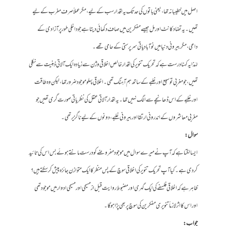
اصل میں خطیبانہ تھا، یعنی باتوں کی حد تک یہ اقدار سب کے لیے، مگر عملاً‌ صرف مغرب کے لیے
تھیں۔ یہ تضاد کانٹ اور مل جیسے مفکرین میں صاف دکھائی دیتا ہے جو داخلی طور پر آزادی کے
داعی، مگر بیرونی دنیا میں نوآبادیاتی سرپرستی کے حامی تھے۔
لہٰذا یہ کہنا درست ہے کہ تحریک تنویر کی اقدار خالص اخلاقی وژن سے زیادہ ایک آلاتی ذہنیت سے نکلی
تھیں، جو مغربی توسیع اور غلبے کے ساتھ ہم آہنگ تھی۔ اخلاقی پہلو موجود ضرور تھا، لیکن وہ طاقت
اور غلبے کے اس ڈھانچے سے الگ نہیں تھا۔ یہ اقدار آلاتی عقل کی نظریاتی صورت گری تھیں جو
مغربی معاشروں کے اندرونی ارتقا اور بیرونی غلبے، دونوں کے لیے ناگزیر تھی۔
سوال:
ایسا لگتا ہے کہ آپ نے میرے سوال میں موجود مفروضے کو درست مانتے ہوئے بس اس کی تائید
کر دی ہے۔ کیا آپ تحریک تنویر کی اخلاقی سوچ کے پس منظر کا ایک متوازن جائزہ پیش کر سکتے ہیں؟
ظاہر ہے کہ اخلاقی فلسفے کی ایک گہری اور مضبوط روایت قبل از مسیحی اور مسیحی ادوار میں موجود تھی
اور اس کا اثر لازماً تنویری مفکرین کی سوچ پر بھی پڑا ہوگا۔
جواب: