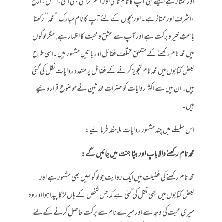
اور ممتاز ہے ایسے ہی آپ کا نام ِنامی اور اسم گرامی بھی اعلی،افضل ، ارفع
،اشرف اور ممتازہے۔ اور بچوں کے لئے آپ کا نام مبارک ’’محمد‘‘رکھنا
باعثِ خیر و برکت ہے اور آپ سے عشق و محبت کا اظہار ہے, مگر لوگوں
میں محمد نام رکھنے کے متعلق مختلف فضائل اور باتیں مشہور ہیں ۔اسی طرح
بعض کتابوں میں محمد نام تجویز کرنے کے فضائل پر متعدد روایات نقل کی گئی
ہیں۔ ان میں سے اکثر روایات کو حضرات محدثین نےموضوع قرار دئیے
ہیں۔
اس سلسلے میں چند مشہور روایات ملاحظہ فرمائیے:
محمد نام رکھنے والا باپ اور بیٹا جنت میں جائیں گے:
محمد نام رکھنے کی فضیلت میں ایک روایت جو لوگوںمیں بھی مشہور ہے اور
بعض کتابوں میں بھی نقل کی گئی ہے کہ جس شخص کے ہاں لڑکا پیدا ہوا اور وہ
میری محبت کی وجہ سے اور میرے نام سے برکت حاصل کرنے کےلئے