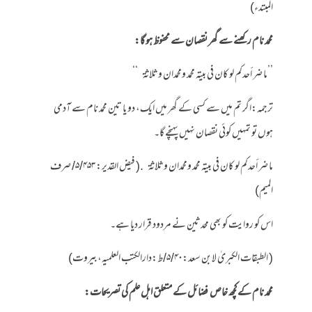
المبتدء)
محمد نام رکھنے سے گھر نقصان سے محفوظ ہو گا:
’’ما ضر أحدكم لو كان في بيته محمد ومحمدان وثلاثة ‘‘
ترجمہ:اگر تم میں سے کسی کے گھر میں ایک، دو یا تین محمد نام سے آدمی
ہوں تو تمہیں کوئی نقصان نہیں پہنچے گا۔
ما ضر أحدكم لو كان في بيته محمد ومحمدان وثلاثة .( فیض القدیر: ۵/۴۵۳/ صرف
المیم)
اس کو روایت کو بھی محدثین نے مردود قرار دیا ہے۔
( الطبقات الکبریٰ لابن سعد:۵/۴۰/ط:دارالکتب العلمیہ،بیروت)
محمد نام کےکچھ خاص فضائل کے متعلق اہل علم کی تصریحات: