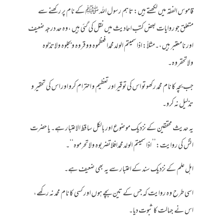
قاموس الفقہ میں لکھتے ہیں: تاہم رسول اللہ ﷺ کے نام پر رکھنے سے
متعلق جو روایات بعض کتب احادیث میں نقل کی گئی ہیں ،وہ حد درجہ ضعیف
اور نامعتبر ہیں،۔مثلاً: اذا سمیتم الولدمحمدا فعظموہ ووقروہ وبجلوہ ولاتذلوہ
ولاتحقروہ۔
جب بچہ کا نام محمد رکھو تو اس کی توقیر اورتعظیم و احترام کرو اور اس کی تحقیر و
تذلیل نہ کرو۔
یہ حدیث محققین کے نزدیک موضوع اور بالکل ساقط الاعتبار ہے۔ یا حضرت
انسؓ کی روایت:’’ اذا سمیتم الولدمحمدافلاتضربوہ ولاتحرموہ‘‘۔
اہل علم کے نزدیک سند کے اعتبار سے یہ بھی ضعیف ہے۔
اسی طرح وہ روایت کہ جس کے تین بچے ہوں اور کسی کا نام محمد نہ رکھے،
اس نے جہالت کا ثبوت دیا۔