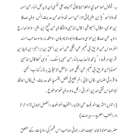
به، فيقول لهما عبدي ادخلا الجنة فإني آليت على نفسي أن لا يدخل النار من اسمه
محمد ولا أحمد ” (ابن بكير) في جزء من اسمه محمد وأحمد من حديث أنس، وفيه صدقة
بن موسى، وقال السيوطي: قال الذهبي والآفة فيه من شيخ ابن بكير، وهو الدارع
راويه عن صدقة بن موسى وصدقة وأبوه لا يعرفان، ومثله ما رواه صاحب مسند
الفردوس من طريق أبي نعيم عن اللكي عن أحمد بن إسحق بن إبراهيم ابن نبيط بن
شريط مرفوعا: ” يا محمد لا أعذب بالنار من سمي باسمك، ” وهي نسخة قال الذهبي
سمعناها من طريق أبي نعيم عن اللكي عنه، لا يحل الاحتجاج به لأنه كذاب انتهى
وأقره في اللسان، قال الأبي: لم يصح في فضل التسمية بمحمد حديث، بل قال الحافظ
أبو العباس تقي الدين الحراني: كل ما ورد فيه فهو موضوع ۔
(: تنزيه الشريعة المرفوعة عن الأخبار الشنيعة الموضوعة:الفصل الاول/۱/۱۷۴/
دار الكتب العلمية – بيروت)
حضرت مولانا خالد سیف اللہ رحمانی صاحب اس قسم کی روایات کے متعلق