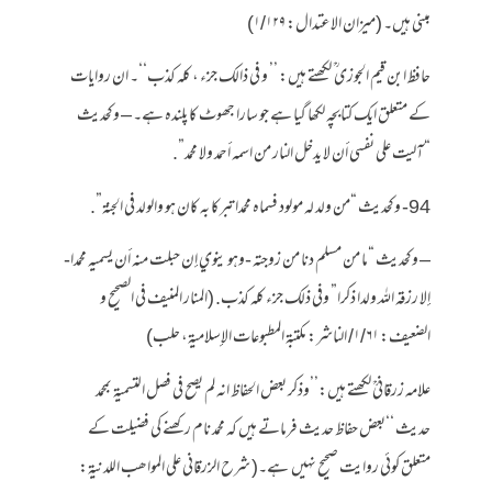
مبنی ہیں۔ (میزان الاعتدال: ۱/۱۲۹)
حافظ ابن قیم الجوزی ؒ لکھتے ہیں: ’’ و في ذالک جزء ، کلہ کذب‘‘۔ ان روایات
کے متعلق ایک کتابچہ لکھا گیا ہے جو سارا جھوٹ کا پلندہ ہے۔ – وكحديث
“آليت على نفسي أن لا يدخل النار من اسمه أحمد ولا محمد”.
94- وكحديث “من ولد له مولود فسماه محمدا تبركا به كان هو والولد في الجنة”.
– وكحديث “ما من مسلم دنا من زوجته -وهو ينوي إن حبلت منه أن يسميه محمدا-
إلا رزقه الله ولدا ذكرا” وفي ذلك جزء كله كذب. (المنار المنیف فی الصحیح و
الضعیف: ۱/۶۱/ الناشر: مكتبة المطبوعات الإسلامية، حلب)
علامہ زرقانیؒ لکھتے ہیں:’’وذکر بعض الحفاظ انہ لم یصح فی فصل التسمیۃ بمحمد
حدیث ‘‘بعض حفاظ حدیث فرماتے ہیں کہ محمد نام رکھنے کی فضیلت کے
متعلق کوئی روایت صحیح نہیں ہے۔( شرح الزرقانی علی المواھب اللدنیۃ: