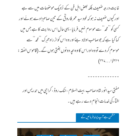
غایت درجہ ضعیف بلکہ بعض اہل فن کے نزدیک موضوعات میں سے ہے
اور کیوں ضعیف نہ ہو کہ خود سید عمر فاروقؓ کے تین صاحبزادے ہوئے اور
کسی کو ’’محمد‘‘ سے موسوم نہیں فرمایا، یہی حال اس روایت کا ہے جس میں
کہا گیا ہےکہ جو صاحب اولاد بنے اور وہ اس کو از راہ تبرک ’’محمد‘‘ سے
موسوم کر دے تو وہ اور اس کا وہ بچہ دونوں جنتی ہوں گے۔(قاموس الفقہ :
۱/۴۲۶…۴۲۷)
۔۔۔۔۔۔۔۔۔۔۔۔۔
مفتی سید انور شاہ صاحب بیت السلام ، لنک روڈ ، کراچی میں تدریس اور
افتاء کی خدمات انجام دے رہے ہیں ۔
مکمن ہےآپ پسند فرمائیں گے