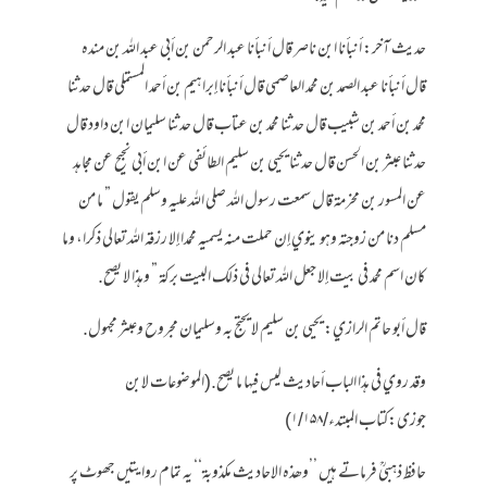
حديث آخر: أنبأنا ابن ناصر قال أنبأنا عبد الرحمن بن أبى عبد الله بن منده
قال أنبأنا عبد الصمد بن محمد العاصمي قال أنبأنا إبراهيم بن أحمد المستملي قال حدثنا
محمد بن أحمد بن شبيب قال حدثنا محمد بن عتاب قال حدثنا سليمان ابن داود قال
حدثنا عبثر بن الحسن قال حدثنا يحيى بن سليم الطائفي عن ابن أبي نجيح عن مجاهد
عن المسور بن مخرمة قال سمعت رسول الله صلى الله عليه وسلم يقول ” ما من
مسلم دنا من زوجته وهو ينوي إن حملت منه يسميه محمدا إلا رزقه الله تعالى ذكرا، وما
كان اسم محمد في بيت إلا جعل الله تعالى في ذلك البيت بركة ” وهذا لا يصح.
قال أبو حاتم الرازي: يحيى بن سليم لا يحتج به وسليمان مجروح وعبثر مجهول.
وقد روي في هذا الباب أحاديث ليس فيها ما يصح.(الموضوعات لابن
جوزی:کتاب المبتدء/۱/۱۵۸)
حافظ ذہبیؒ فرماتے ہیں ’’وھذہ الاحادیث مکذوبۃ‘‘ یہ تمام روایتیں جھوٹ پر