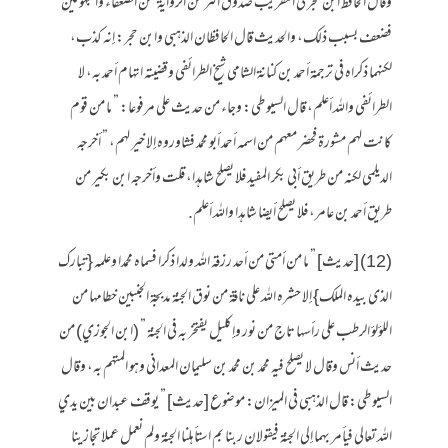
وقال الحافظ ابن حجر في التقريب صدوق أكثر من الرواية عن الضعفاء والمجهولين
فضعف بسبب ذلك، والحديث قال الحافظان الذهبي وابن حجر: إنه كذب،
لكنهما ذكراه في ترجمة أحمد بن كنانة الشامي شيخ الطرائفي وقضيته اتهام أحمد به، لا
الطرائفي والله أعلم، قال السيوطي: وجاء من حديث علي مرفوعا: ” ما من قوم
كانت لهم مشورة فحضر معهم من اسمه أحمد أبو محمد فشاوروه إلا خير لهم، ” أخرجه
الديلمي لكنه من طريق أبي بكر المفيد فلا يصلح شاهدا، قلت وأخرجه ابن بكير من
طريق أحمد بن عامر، فلا يصلح أيضا شاهدا والله أعلم.
(12) [حديث] ” ما من أمتي من أحد رزقه الله ولدا ذكرا فسماه محمدا وعلمه {تبارك
الذى بيده الملك} إلا حشره الله على ناقة من نوق الجنة مدبجة الجنبين خطامها من
اللؤلؤ الرطب على رأسها تاج من نور وإكليل يفتخر به في الجنة ” (ابن الجوزي) من
حديث أنس وقال لا يصلح فيه محمد بن محمد بن سليمان المعداني وهو المتهم به، وقال
السيوطي: قال الذهبي في الميزان: موضوع [حديث] ” يوقف عبدان بين يدي
الله تعالى فيأمر بهما إلى الجنة فيقولان ربنا بم استأهلنا الجنة ولم نعمل عملا تجازينا