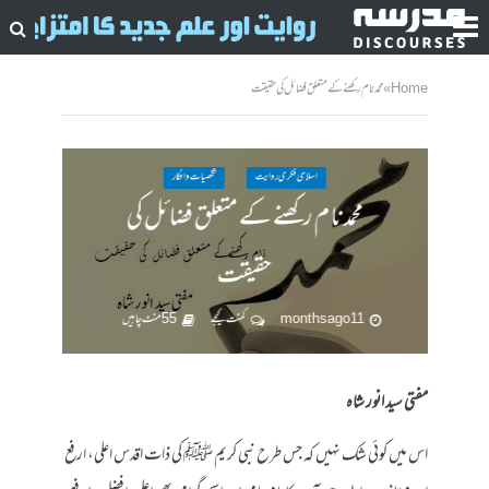
Home
»
محمد نام رکھنے کے متعلق فضائل کی حقیقت
اسلامی فکری روایت
شخصیات وافکار
محمد نام رکھنے کے متعلق فضائل کی
حقیقت
11 months ago
کمنت کیجے
55 منٹ چاہیں
مفتی سید انور شاہ
اس میں کوئی شک نہیں کہ جس طرح نبی کریم ﷺ کی ذات اقدس اعلی، ارفع