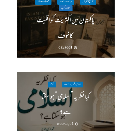
تاریخ / جغرافیہ
سیاست واقتصاد
شخصیات وافکار
مطالعہ کتب
پاکستان میں اکثریت کو اقلیت
کا خوف
1 day ago
اسلامی فکری روایت
کلام
کیا نظریہ ”اسلامی“ ہو سکتا
ہے؟
1 week ago