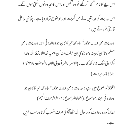
اس بچے کا نام ’’محمد‘‘ رکھے تو وہ شخص اور اس کا بچہ دونوں جنتی ہوں گے۔
اس حدیث کو محدیثین نے من گھڑت اور موضوع قرار دیا ہے۔ چنانچہ ملا علی
قاریؒ فرماتے ہیں:
وحديث من ولد له مولود فسماه محمدا تبركا كان هو ووالده في الجنةوحديث ما من
مسلم دنا من زوجته وهو ينوي إن حبلت منه أن يسميه محمدا إلا رزقه الله ولدا
ذكراوفي ذلك جزء كله كذب۔(الاسرارالمرفوعۃ فی الاخبارالموضوعۃ:۱/۴۳۵/
دارالامانہ بیروت)
اللؤلؤالمرصوع میں ہے: حديث: من ولد له مولود فسماه محمدا تبركا كان هو
وولده في الجنة. موضوع. (اللؤلؤالمرصوع:۱/۲۰۲/حرف المیم)
لہذا مذکورہ روایت کو رسول اللہ ﷺ کی طرف منسوب کرنا درست نہیں
ہے۔