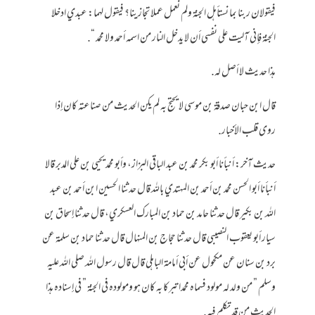
فيقولان ربنا بما نستأهل الجنة ولم نعمل عملا تجازينا؟ فيقول لهما: عبدي ادخلا
الجنة فإني آليت على نفسي أن لا يدخل النار من اسمه أحمد ولا محمد “.
هذا حديث لا أصل له.
قال ابن حبان صدقة بن موسى لا يحتج به لم يكن الحديث من صناعته كان إذا
روى قلب الأخبار.
حديث آخر: أنبأنا أبو بكر محمد بن عبد الباقي البزاز، وأبو محمد يحيى بن على المدبر قالا
أنبأنا أبو الحسن محمد بن أحمد بن المهتدي بالله قال حدثنا الحسين ابن أحمد بن عبد
الله بن بكير قال حدثنا حامد بن حماد بن المبارك العسكري، قال حدثنا إسحاق بن
سيار أبو يعقوب النصيبي قال حدثنا حجاج بن المنهال قال حدثنا حماد بن سلمة عن
برد بن سنان عن مكحول عن أبي أمامة الباهلي قال قال رسول الله صلى الله عليه
وسلم ” من ولد له مولود فسماه محمدا تبركا به كان هو ومولوده في الجنة ” في إسناده هذا
الحديث من قد تكلم فيه.