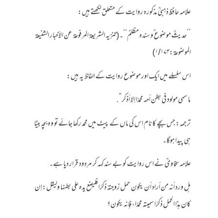
علامہ حافظ ذہبیؒ مذکورہ روایت کے متعلق لکھتے ہیں:
’’حدیثٌ موضوع ٌو سندہ مظلمٌ‘‘۔(تنزيه الشريعة المرفوعة عن الأخبار الشنيعة
الموضوعة:۱/۱۷۴)
اس سلسلے میں ایک اور موضوع روایت کے الفاظ یہ ہیں:
ما سمي مولود في بطن أمه محمدًا إلا أذكر”.
ترجمہ: جس بچے کا نام اس کی ماں کے پیٹ میں محمد رکھا جائے تو وہ بچہ بیٹا
ہی پیدا ہوگا۔
علامہ سخاویؒ نے اس روایت کو بے سند کہہ کر مردود قرار دیا ہے۔
هل ورد أنه من أراد أن يكون حمل زوجته ذكرًا فليضع يده على بطنها وليقل: إن
كان هذا الحمل ذكرًا سميته محمدًا، فإنه يكون؟