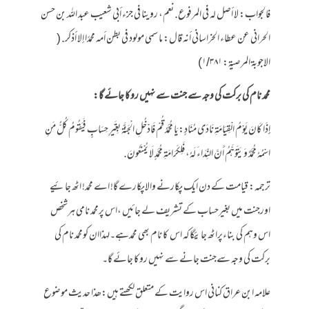
فالجواب: لا أصل له في المرفوع. نعم، روينا في جزء أبي شعيب عبد الله بن حسن
الحراني عن عطاء الخراساني أنه قال: ما سمي مولود في بطن أمه محمدًا إلا أذكر. (
الاجوبۃ المرصیۃ: ۱/۳۸۱)
محمد نام کی برکت کی وجہ سے جنت سے نہیں روکا جائے گا:
إِذَا كَانَ يَوْمُ الْقِيَامَةِ نَادَى مُنَادٍ: يَا مُحَمَّدُ قُمْ فَادْخُلِ الْجَنَّةَ بِغَيْرِ حِسَابٍ فَيَقُومُ كُلُّ مَنِ
اسْمُهُ مُحَمَّدٌ وَيَتَوَهَّمُ أَنَّ النِّدَاءَ لَهُ، فَلِكَرَامَةِ مُحَمَّدٍ لَا يُمْنَعُونَ.
ترجمہ: قیامت کے دن ایک پکارنے والاپکارے گا! اے محمد! اٹھ جائیے
اورجنت میں بغیرحساب کے تشریف لے جائیں ،اس پرمحمد نامی ہرشخص
اس وہم کی بناءپراٹھ جایئگاکہ اس کا نام بھی محمدہے۔لہذاان کومحمد نام کی
برکت کی وجہ سےجنت جانے سے نہیں روکا جائے گا۔
علامہ ابن عراق کنانی اس روایت کے متعلق لکھتے ہیں:ھذا حدیث موضوع