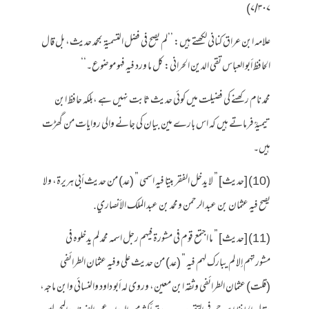
۷/۳۰۷)
علامہ ابن عراق کنانی لکھتے ہیں: ’’لم يصح في فضل التسمية بمحمد حديث، بل قال
الحافظ أبو العباس تقي الدين الحراني: كل ما ورد فيه فهو موضوع۔‘‘
محمد نام رکھنے کی فضیلت میں کوئی حدیث ثابت نہیں ہے ،بلکہ حافظ ابن
تیمیہؒ فرماتے ہیں کہ اس بارے مین بیان کی جانے والی روایات من گھڑت
ہیں۔
(10) [حديث] ” لا يدخل الفقر بيتا فيه اسمي ” (عد) من حديث أبي هريرة، ولا
يصح فيه عثمان بن عبد الرحمن ومحمد بن عبد الملك الأنصاري.
(11) [حديث] ” ما اجتمع قوم في مشورة فيهم رجل اسمه محمد لم يدخلوه في
مشورتهم إلا لم يبارك لهم فيه ” (عد) من حديث علي وفيه عثمان الطرائفي
(قلت) عثمان الطرائفي وثقه ابن معين، وروى له أبو داود والنسائي وابن ماجه،