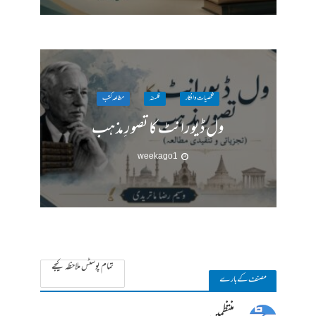
شخصیات وافکار
فلسفہ
مطالعہ کتب
ول ڈیورانٹ کا تصورِ مذہب
1 week ago
تمام پوسٹس ملاحظہ کیجے
مصنف کے بارے