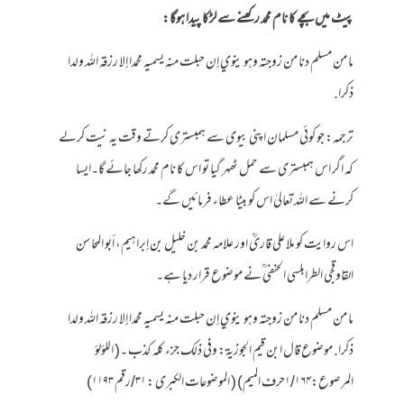
پیٹ میں بچے کا نام محمد رکھنے سے لڑکا پیدا ہوگا:
ما من مسلم دنا من زوجته وهو ينوي إن حبلت منه يسميه محمدا إلا رزقه الله ولدا
ذكرا.
ترجمہ: جو کوئی مسلمان اپنی بیوی سے ہمبستری کرتے وقت یہ نیت کرلے
کہ اگر اس ہمبستری سے حمل ٹھہر گیا تو اس کا نام محمد رکھا جائے گا۔ایسا
کرنے سے اللہ تعالیٰ اس کو بیٹا عطاء فرمائیں گے۔
اس روایت کو ملا علی قاریؒ اور علامہ محمد بن خليل بن إبراهيم، أبو المحاسن
القاوقجي الطرابلسي الحنفی ؒنے موضوع قرار دیا ہے۔
ما من مسلم دنا من زوجته وهو ينوي إن حبلت منه يسميه محمدا إلا رزقه الله ولدا
ذكرا. موضوع قال ابن قيم الجوزية: وفي ذلك جزء كله كذب ۔( اللؤلؤ
المرصوع:۱/۱۶۴حرف المیم) ( الموضوعات الکبری : ۳۱/رقم ۱۱۹۳)