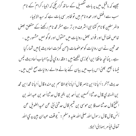
جیسے کہ ماقبل میں یہ بات تفصیل کے ساتھ گزر چکی کہ انبیاء کرام ؑ کے نام
سب سے افضل اور عمدہ نام ہیں تو ظاہر سی بات ہے کہ سید الانبیاء
والمرسلین کا نام کتنا ہی اشرف و برتر ہے مگر محمد نام رکھنے کے متعلق بعض
خاص فضائل اور فوائد بعض روایات میں منقول اور لوگو ںمیں مشہور ہیں ،
محدثین نے ان روایات کو موضوعات (من گھڑت احادیث )میں شمار کیا
ہے۔ چنانچہ حافظ ابن الجوزی لکھتے ہیں: وقد روي في هذا الباب أحاديث ليس
فيها ما يصح.یعنی اس باب میں بیان کئے جانے والے روایات صح نہیں ہیں۔
حديث آخر: أنبأنا ابن ناصر قال أنبأنا أبو القاسم بن منده قال أنبأنا محمد ابن محمد
بن المهتدي قال حدثنا الحسين بن أحمد بن بكير قال حدثنا أحمد بن عبد الله بن
الفتح قال حدثنا صدقة بن موسى بن تميم قال حدثني أبي عن حميد الطويل عن
أنس قال قال رسول الله صلى الله عليه وسلم: ” يوقف عبدان بين يدي الله
تعالى فيأمر بهما إلى الجنة.