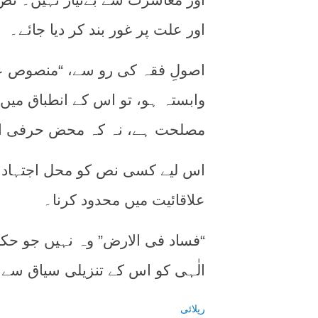
اور علت پر غور بند کر دیا جائے۔
اصولِ فقہ کی رو سے، “منصوص عل
وابستہ ہو، تو اس کے انطباق میں 
مصلحت ہے، نہ کہ محض حرفی ا
اس لیے کسی نص کو محل اجتہاد بن
علاقائیت میں محدود کرنا۔
“فساد فی الارض” وہ نہیں جو حک
الٰہی کو اس کے تنزیلی سیاق سے 
رپلائی