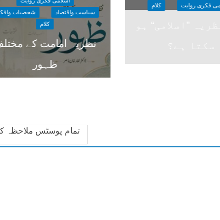
اسلامی فکری روایت
می فکری روایت
کلام
سیاست واقتصاد
شخصیات وافکا
ریہ ”اسلامی“ ہو
کلام
نظریہ امامت کے مختل
سکتا ہے؟
ظہور
تمام پوسٹس ملاحظہ ک