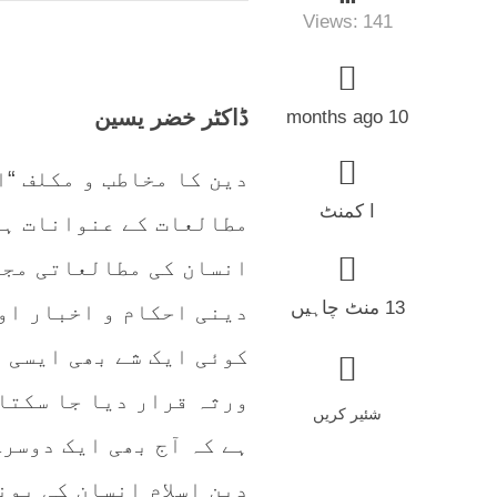
Views:
141
ڈاکٹر خضر یسین
10 months ago
دین کا مخاطب و مکلف “ا
ا کمنٹ
مطالعات کے عنوانات ہی
انسان کی مطالعاتی مجب
13 منٹ چاہیں
دینی احکام و اخبار اور
کوئی ایک شے بھی ایسی ن
ورثہ قرار دیا جا سکتا 
شئیر کریں
ہے کہ آج بھی ایک دوسرے
دین اسلام انسان کی یون