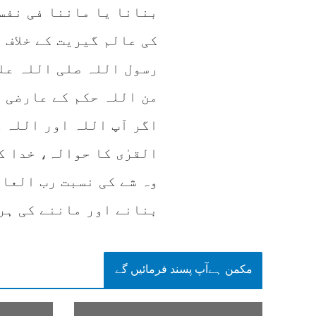
بنانا یا ماننا فی نفسہ
کی عالم گیریت کے خلاف
رسول اللہ صلی اللہ علی
من اللہ حکم کے عارضی ا
اگر آپ اللہ اور اللہ 
القرٰی کا حوالہ، خدا ک
وہ شے کی نسبت رب العال
بنانے اور ماننے کی ہر 
مکمن ہےآپ پسند فرمائیں گے