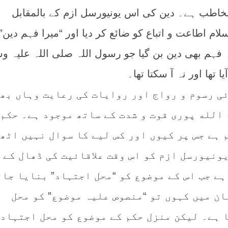
خاطب ہے۔ دین کی اس یونیورسل ازم کے بالمقابل
سلام اطاعت و اتباع کو ضائع کر دیا اور “میرا فہم دین”
 فہم بھی دین بن گیا جو رسول اللہ صلی اللہ علیہ و
 تھا اور نہ آ سکتا تھا۔
ئی رسوم و رواج اور روایات کی رعایت وہاں بھ
 الله پوری قوت و شدت کے ساتھ موجود ہے۔ حکم
 ہے جس پر کیوں اور کس لیے کا سوال نہیں اٹھ
ونیورسل ازم کو اس وقت علاقائیت کی ڈھال کے
ے جب اس کے موضوع کو “محل اجتہاد” بنایا جات
ان میں کہوں تو “منصوص علیہ موضوع” کو محل
 ہے۔ لیکن منزل حکم کے موضوع کو محل اجتہاد