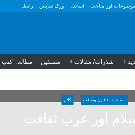
وضوعات اور مباحث
اساتذہ
ورک شاپس
رابطہ
ید
شذرات/ مقالات
مصنفین
مطالعہ کتب
سماجیات / فنون وثقافت
کلام
سلام اور عرب ثقافت