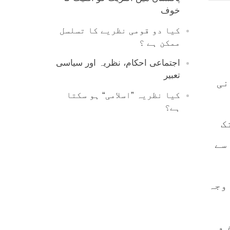
خوف
کیا دو قومی نظریے کا تسلسل
ممکن ہے ؟
اجتماعی احکام، نظریہ اور سیاسی
تعبیر
نی
کیا نظریہ ”اسلامی“ ہو سکتا
ہے؟
ک
سے
 وجہ
 و