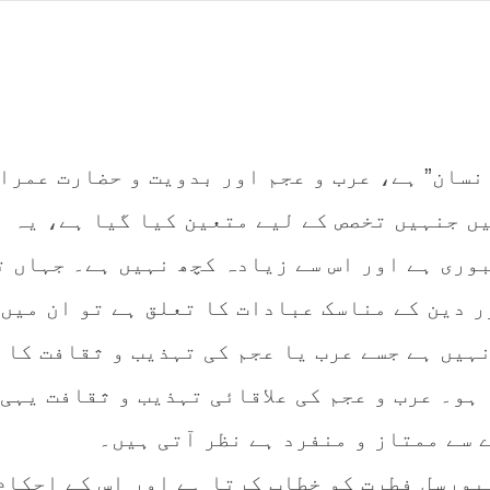
نسان” ہے، عرب و عجم اور بدویت و حضارت عمرا
ں جنہیں تخصص کے لیے متعین کیا گیا ہے، یہ
وری ہے اور اس سے زیادہ کچھ نہیں ہے۔ جہاں ت
 دین کے مناسک عبادات کا تعلق ہے تو ان میں 
ہیں ہے جسے عرب یا عجم کی تہذیب و ثقافت کا
ہو۔ عرب و عجم کی علاقائی تہذیب و ثقافت یہی
 سے ممتاز و منفرد ہے نظر آتی ہیں۔
یورسل فطرت کو خطاب کرتا ہے اور اس کے احکام