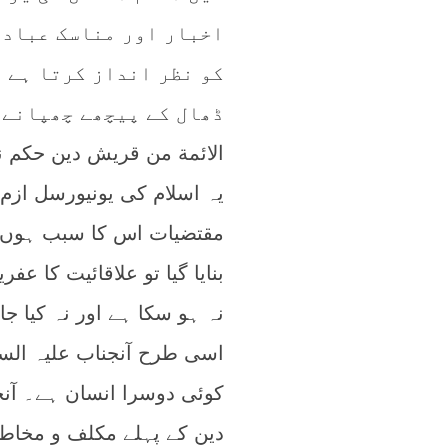
اخبار اور مناسک عبادا
کو نظر انداز کرتا ہے ت
ڈھال کے پیچھے چھپانے 
الائمة من قريش دین حکم ن
یہ اسلام کی یونیورسل ازم
مقتضیات اس کا سبب ہوں۔ 
بنایا گیا تو علاقائیت کا عف
نہ ہو سکا ہے اور نہ کیا جا
اسی طرح آنجناب علیہ الس
کوئی دوسرا انسان ہے۔ آنجن
دین کے پہلے مکلف و مخاطب