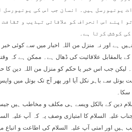
ت یونیورسل ہیں۔ انسان جب اس کی یونیورسل ا
و اپنے اس انحراف کو علاقائی تہذیب و ثقافت 
کی کوشش کرتا ہے۔
ہیں ہے اور نہ منزل من اللہ اخبار میں سے کوئی خبر 
 کے بالمقابل علاقائیت کی ڈھال ہے۔ ممکن ہے کہ وقت
لیکن جب اس خبر یا حکم کو منزل من اللہ دین کا ح
ریت بوتل سے باہر نکل آیا اور پھر آج تک بوتل میں واپس
 سکا۔
لام دین کے بالکل ویسے ہی مکلف و مخاطب ہیں جیس
اب علیہ السلام کا امتیازی وصف یہ کہ آپ علیہ السل
 ہیں اور امتی آپ علیہ السلام کی اطاعت و اتباع م