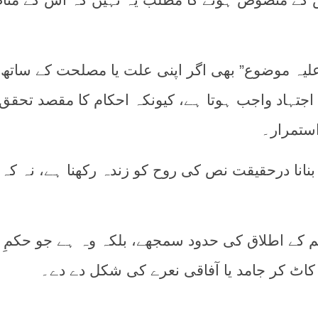
یہ موضوع” بھی اگر اپنی علت یا مصلحت کے ساتھ
اجتہاد واجب ہوتا ہے، کیونکہ احکام کا مقصد تحقق
ستمرار۔
انا درحقیقت نص کی روح کو زندہ رکھنا ہے، نہ کہ
م کے اطلاق کی حدود سمجھے، بلکہ وہ ہے جو حکمِ
کاٹ کر جامد یا آفاقی نعرے کی شکل دے دے۔