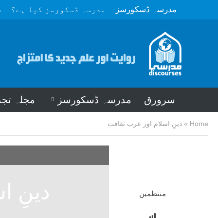
مدرسہ ڈسکورسز
مدرسہ ڈسکورسز کیا ہے؟
م
سرورق
مدرسہ ڈسکورسز
مجلہ تجد
Home
»
دینِ اسلام اور عرب ثقافت
دینِ ا
منتظمین