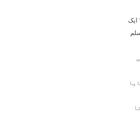
 ایک
سلم
ی
ایا
ا