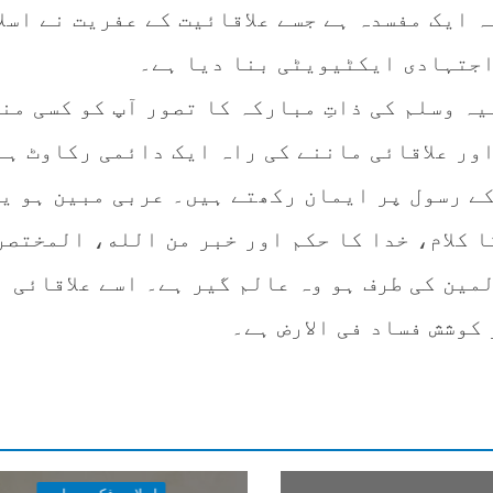
 ایک مفسدہ ہے جسے علاقائیت کے عفریت نے اسلا
 اجتہادی ایکٹیویٹی بنا دیا ہے۔
ہ وسلم کی ذاتِ مبارکہ کا تصور آپ کو کسی من
ور علاقائی ماننے کی راہ ایک دائمی رکاوٹ ہے
کے رسول پر ایمان رکھتے ہیں۔ عربی مبین ہو یا
ا کلام، خدا کا حکم اور خبر من الله، المختصر
مین کی طرف ہو وہ عالم گیر ہے۔ اسے علاقائی
کوشش فساد فی الارض ہے۔