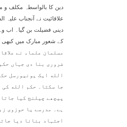
دین کا بالواسطہ مکلف و م
علاقائیت نے آنجناب علیہ ال
دینی فضیلت بن گیا۔ اب وہ
کے شعور مبارک میں کبھی آیا
مسلمان علماء نے علاقا
ضروری بنا دی جہاں حکم
الله ایک یونیورسل حکم
جا سکتا۔ حکم الله کی ی
پیچھے چیلنج کیا جاتا ہ
ہے۔ مدرسے یا حوزوی زب
اجتہاد بنانا دیا جاتا