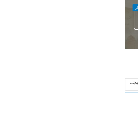
ر
ف
یجے