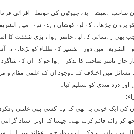
ن صاحب ہمیشہ اپنے چھوٹوں کی حوصلہ افزائی فرمات
و پروان چڑھانے کے لیے کوشاں رہتے تھے۔ میں الشریع
ب بھی رہنمائی کے لیے حاضر ہوا ، بڑی شفقت کا اظہ
جوہ الشریعہ میں دورہ تفسیر کے طلباء کو پڑھانے نہ آ
ر خان ناصر صاحب کا تذکرہ ہوا جو کہ ان کے شاگرد 
 مسائل میں اختلاف کے باوجود ان کے علمی مقام و مر
 اور درد مندی کو تسلیم کیا۔
ء:
ارن کی ایک خوبی یہ تھی کہ وہ کسی بھی علمی وفکر
ر رائے قائم کرتے تھے۔ جیسا کہ اوپر استاد گرامی
حوالے سے بیان ہو چکا۔ اسی طرح وہ عقائد میں اہل س