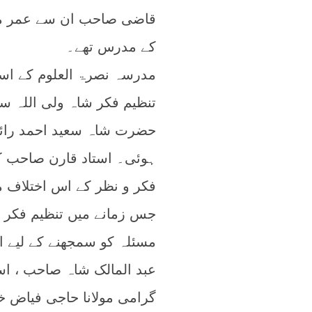
قاضی صاحب ان سے عمر میں 
کے مدرس تھے۔
مدرسہ نصرۃ العلوم کے اسا
تنظیم فکر شاہ ولی اللہ س
حضرت شاہ سعید احمد رائپ
ہوئی۔ استاد قارن صاحب ک
فکر و نظر کے اس اختلاف م
جس زمانے میں تنظیم فکر شا
مسئلہ کو سمجھنے کے لیے اس
عبد المالک شاہ صاحب ، اس
گرامی مولانا حاجی فیاض