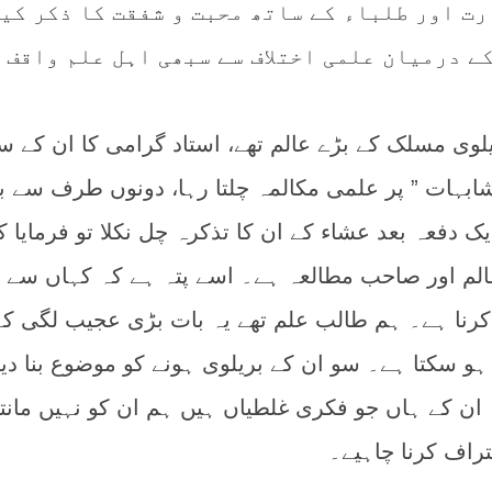
رت اور طلباء کے ساتھ محبت و شفقت کا ذکر کی
ے درمیان علمی اختلاف سے سبھی اہل علم واقف
لوی مسلک کے بڑے عالم تھے، استاد گرامی کا ان کے س
بہات ” پر علمی مکالمہ چلتا رہا، دونوں طرف سے ب
ک دفعہ بعد عشاء کے ان کا تذکرہ چل نکلا تو فرمایا ک
عالم اور صاحب مطالعہ ہے۔ اسے پتہ ہے کہ کہاں سے
 کرنا ہے۔ ہم طالب علم تھے یہ بات بڑی عجیب لگی کہ
 سکتا ہے۔ سو ان کے بریلوی ہونے کو موضوع بنا دیا،
ن کے ہاں جو فکری غلطیاں ہیں ہم ان کو نہیں مانتے
راف کرنا چاہیے۔