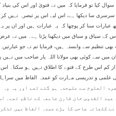
ل کیا تو فرمایا کہ میں نے فتویٰ اور اس کی بنیاد ک
سرسری سا دیکھا ہے، اس لیے اس پر تبصرہ نہیں کر
 عبارات سنا کر پوچھا کہ یہ عبارات ہیں اور ان پر یہ
اس کے سیاق و سباق میں دیکھنا پڑتا ہے۔ میں نے عر
 بھی تنظیم سے وابستہ ہیں، فرمایا تم نے جو عبارتیں
ان میں سے کوئی بھی مولانا اللہ یار صاحب میں نہیں پ
 از کم اس طرح کے فتوے کا اطلاق نہیں ہو سکتا۔ اس 
ی علمی و تدریسی مہارت کو عمدہ الفاظ میں سراہا
رۃ العلوم سے علیحدہ ہو گئے تھے اور یہ وہ
 عبد القدوس خان قارن جامعہ کے ناظم تھے۔ اس
نے کٹھانہ صاحب کا بڑے عمدہ الفاظ میں تذکر