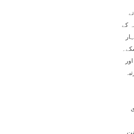
ے
ہ کے
ار
سکے۔
اور
تبہ
ی
نت