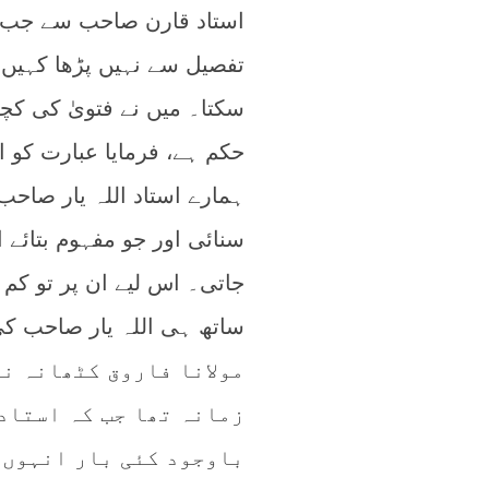
استاد قارن صاحب سے جب سوا
تفصیل سے نہیں پڑھا کہیں 
سکتا۔ میں نے فتویٰ کی کچھ
حکم ہے، فرمایا عبارت کو 
ہمارے استاد اللہ یار صاحب
سنائی اور جو مفہوم بتائے 
جاتی۔ اس لیے ان پر تو کم
ساتھ ہی اللہ یار صاحب ک
مولانا فاروق کٹھانہ نص
زمانہ تھا جب کہ استاد
باوجود کئی بار انہوں 