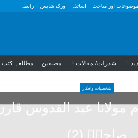
وضوعات اور مباحث
اساتذہ
ورک شاپس
رابطہ
ید
شذرات/ مقالات
مصنفین
مطالعہ کتب
شخصیات وافکار
م مولانا عبد القدوس قارن
صاحبؒ (2)