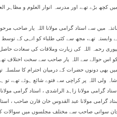
کچھ بڑے تھے، اور مدرسہ انوار العلوم و مظاہر الع
تذہ میں سے استاد گرامی مولانا اللہ یار صاحب مرحو
ے وابستہ تھے، مجھ سے کئی طلباء کو انہی کے توسط
وری رحمہ اللہ کی زیارت وملاقات کی سعادت حاصل
و اس حوالے سے اللہ یار صاحب سے سخت اختلاف تھے
یں بھی دونوں حضرات کے درمیان احترام کا سلسلہ تھ
ہ ولی اللہ پر کراچی سے فتوے شائع ہوئے تھے، تو ہم
تاد گرامی مولانا زاہد الراشدی ، استاد گرامی مولانا
تاد گرامی مولانا عبد القدوس خان قارن صاحب ، استاد
 خان سواتی صاحب سے مختلف مجلسوں میں سوالات ک