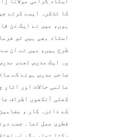
استاد گرامی مولانا زا
کا تذکرہ ایسے کرتے جی
ہوں، میں نے ایک دن قار
استاد بھی ہیں تو فرما
طرح ہیں، میں نے ان سے 
وہ ایک مدرس تھے، مدرس
صاحب مدرس ہونے کے سات
عالمی حالات اور اتار چ
کھلی آنکھوں اطراف عال
کے دائرہ کار ، مضامین
فطری عمل تھا۔ جسے دون
سکتا تھا، مگر اس اختل