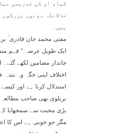
کیا، ان کی تدریسی مہا
حالانکہ دونوں بزرگوں ک
ہیں۔
مفتی محمد خان قادری ؒ بری
ایک طویل عرصہ ” فہم متشا
جاندار مضامین لکھے گئے۔ ای
اختلاف اپنی جگہ وہ بندہ 
استدلال کرنا ہے اور کیسے
بریلوی بھی صاحب مطالعہ ہو
بڑی محبت سے سمجھایا کہ ا
مگر جو خوبی ہے اس کا اعت