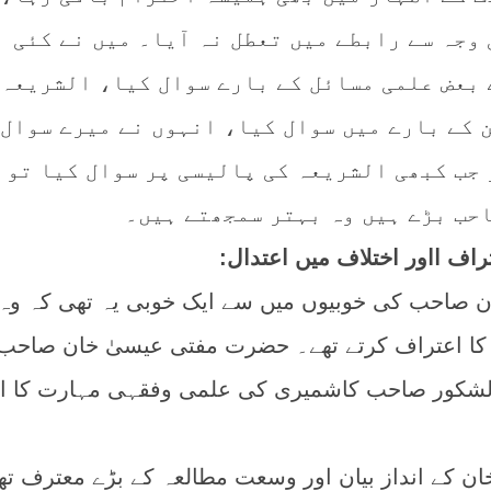
 وجہ سے رابطے میں تعطل نہ آیا۔ میں نے کئی
 بعض علمی مسائل کے بارے سوال کیا، الشریعہ 
 کے بارے میں سوال کیا، انہوں نے میرے سوال 
 جب کبھی الشریعہ کی پالیسی پر سوال کیا تو
حب بڑے ہیں وہ بہتر سمجھتے ہیں۔
اف ااور اختلاف میں اعتدال:
رن صاحب کی خوبیوں میں سے ایک خوبی یہ تھی کہ وہ
کا اعتراف کرتے تھے۔ حضرت مفتی عیسیٰ خان صاحب
لشکور صاحب کاشمیری کی علمی وفقہی مہارت کا ان
خان کے انداز بیان اور وسعت مطالعہ کے بڑے معترف تھ