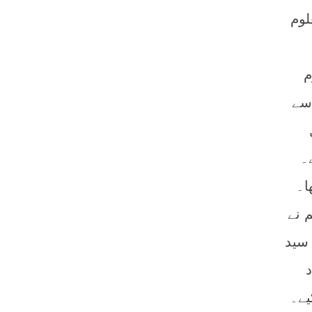
لوم
م
 سے
۔
ا۔
 نے
 سید
یے۔