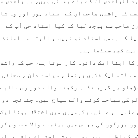
ہد الراشدی ان کے بڑے بھائی ہیں، وہ راشدی ص
سے کہ راشدی صاحب ان کے استاد ہوں اور وہ شا
ن صاحب سے پوچھ لیا کہ کیا استاد جی آپ کے
یا کہ رسمی استاد تو نہیں ، البتہ وہ اساتذہ
بہت کچھ سیکھا ہے۔
 کا اپنا ایک دائرہ کار ہوتا ہے، جب کہ راشد
ھ ساتھ ایک فکری رہنما ، سیاست دان ، صحافی 
ڑھاو پر گہری نگاہ رکھنے والے دور رس عالم ،
م کی سیاحت کرنے والے سیاح ہیں۔ چنانچہ دون
 علمیہ ، عملی سرگرمیوں میں اختلاف ہونا ایک
وں بزرگوں کی مجلس میں بیٹھنے والا محسوس کر
اف کے اظہار میں بھی ہمیشہ احترام باقی رہا، 