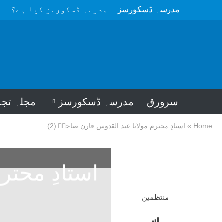
مدرسہ ڈسکورسز
مدرسہ ڈسکورسز کیا ہے؟
م
سرورق
مدرسہ ڈسکورسز
مجلہ تجد
Home
»
استادِ محترم مولانا عبد القدوس قارن صاحبؒ (2)
استادِ محتر
منتظمین