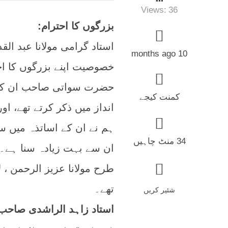
Views:
36
بزرگوں کا احترام:
استاد گرامی مولانا عبد ا
10 months ago
خصوصیت اپنے بزرگوں کا ا
حضرت سواتی صاحب ان کے وا
کمنت کیجے
انداز میں ذکر کرتے تھے، او
ہم نے ان کے اساتذہ میں سے
34 منٹ چاہیں
ان سے بہت زیادہ سنا ہے۔ 
طرح مولانا عزیز الرحمن ، 
تھے۔
شئیر کریں
استاد زاہد الراشدی صاحب 