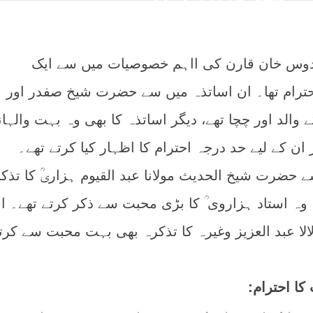
لقدوس خان قارن کی ااہم خصوصیات میں سے ایک
حترام تھا۔ ان اساتذہ میں سے حضرت شیخ صفدر اور
لد اور چچا تھے، دیگر اساتذہ کا بھی وہ بہت والہان
ر ان کے لیے حد درجہ احترام کا اظہار کیا کرتے تھے۔
 حضرت شیخ الحدیث مولانا عبد القیوم ہزاریؒ کا تذک
وہ استاد ہزاروی ؒ کا بڑی محبت سے ذکر کرتے تھے۔ 
لالا عبد العزیز وغیرہ کا تذکرہ بھی بہت محبت سے کرت
کا احترام: