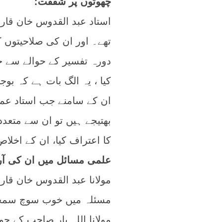
چھوٹوں پر شفقت:
استاد عبد القدوس خان قار
تھے۔ اور ان کی صلاحیتوں ک
دورہ تفسیر کے حوالے سے ج
کیا ، یہ الگ بات ہے کہ بو
ان کے سامنے جب استاد عما
بھتیجے ہیں تو ان سے متعدد
کا اعتراف کیا، ان کے اخلاص
علمی مسائل میں ان کی آرا
مولانا عبد القدوس خان ق
مسئلہ میں خوب سوچ سمجھ ک
مولانا اللہ یار صاحب کے 