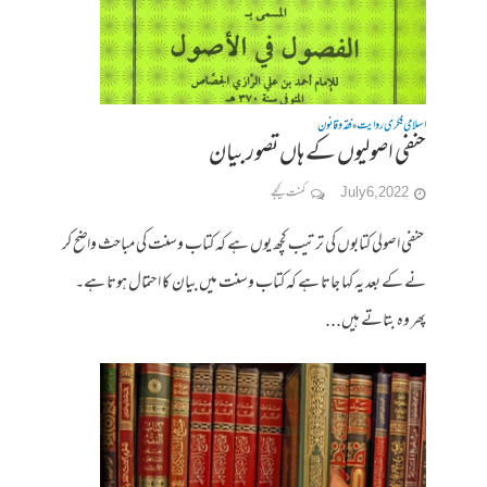
اسلامی فکری روایت
فقہ وقانون
•
حنفی اصولیوں کے ہاں تصور بیان
July 6, 2022
کمنت کیجے
حنفی اصولی کتابوں کی ترتیب کچھ یوں ہے کہ کتاب وسنت کی مباحث واضح کر
نے کے بعد یہ کہا جاتا ہے کہ کتاب وسنت میں بیان کا احتمال ہوتا ہے۔
پھر وہ بتاتے ہیں...