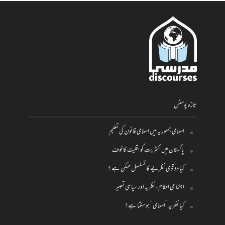
تازہ پوسٹس
اسلامی جمہوریہ میں اسلامی قانون کی تعلیم
پاکستان میں اکثریت کو اقلیت کا خوف
کیا دو قومی نظریے کا تسلسل ممکن ہے ؟
اجتماعی احکام، نظریہ اور سیاسی تعبیر
کیا نظریہ ”اسلامی“ ہو سکتا ہے؟