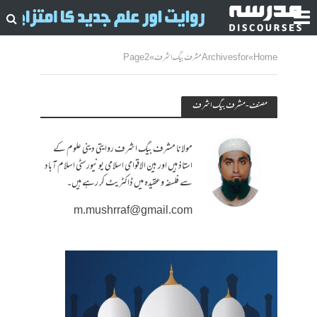
Home
»
Archives for مشرف بیگ اشرف
»
Page 2
مصنف - مشرف بیگ اشرف
مولانا مشرف بیگ اشرف روایتی دینی علوم کے
استاذ ہیں اور بین الاقوامی اسلامی یونیورسٹی اسلام آباد
سے فلسفہ وعقیدہ میں ڈاکٹریٹ کر رہے ہیں۔
m.mushrraf@gmail.com