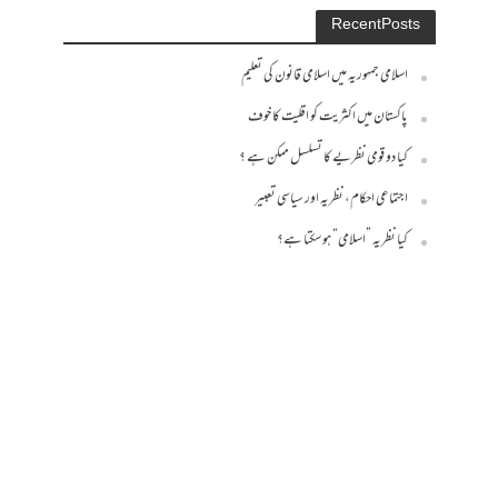
Recent Posts
اسلامی جمہوریہ میں اسلامی قانون کی تعلیم
پاکستان میں اکثریت کو اقلیت کا خوف
کیا دو قومی نظریے کا تسلسل ممکن ہے ؟
اجتماعی احکام، نظریہ اور سیاسی تعبیر
کیا نظریہ ”اسلامی“ ہو سکتا ہے؟