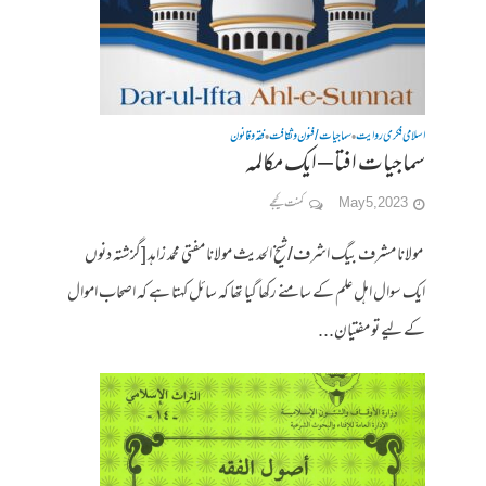
اسلامی فکری روایت
سماجیات / فنون وثقافت
فقہ وقانون
•
•
سماجیات افتا – ایک مکالمہ
May 5, 2023
کمنت کیجے
مولانا مشرف بیگ اشرف/شیخ الحدیث مولانا مفتی محمد زاہد [گزشتہ دنوں
ایک سوال اہل علم کے سامنے رکھا گیا تھا کہ سائل کہتا ہے کہ اصحاب اموال
کے لیے تو مفتیان...