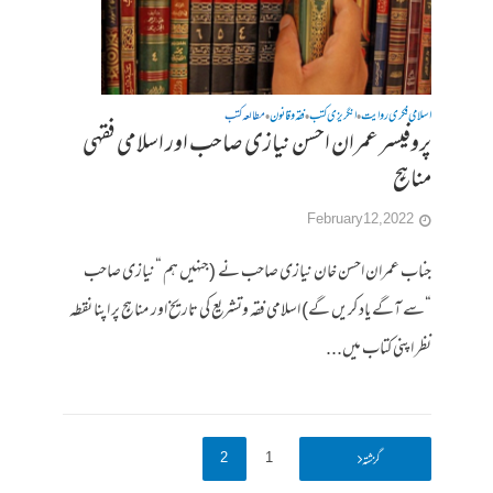
اسلامی فکری روایت
انگریزی کتب
فقہ وقانون
مطالعہ کتب
•
•
•
پروفیسر عمران احسن نیازی صاحب اور اسلامی فقہی
مناہج
February 12, 2022
جناب عمران احسن خان نیازی صاحب نے (جنہیں ہم “نیازی صاحب
“سے آگے یاد کریں گے) اسلامی فقہ وتشریع کی تاریخ اور مناہج پر اپنا نقطہ
نظر اپنی کتاب میں...
2
1
گزشتہ