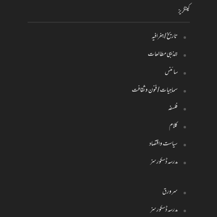
کیٹگریز
تاریخ / جغرافیہ
تہذیبی مطالعات
سائنس
سماجیات / فنون وثقافت
فلسفہ
کلام
سیاست واقتصاد
مدرسہ ڈسکورسز
سرورق
مدرسہ ڈسکورسز