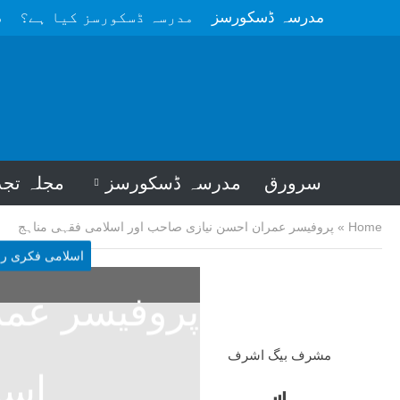
مدرسہ ڈسکورسز
مدرسہ ڈسکورسز کیا ہے؟
م
سرورق
مدرسہ ڈسکورسز
مجلہ تجد
Home
»
پروفیسر عمران احسن نیازی صاحب اور اسلامی فقہی مناہج
اسلامی فکری رو
پروفیسر عمر
مشرف بیگ اشرف
اسل