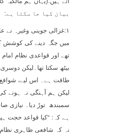
آتے ہیں.(یہاں ہم مالکیہ کا
بیان کیا جا سکتا ہے:
۱:غزالی جوینی وغیرہ نے 
میں جگہ دینے کی کوشش کی
تھے اور قواعدی نظام امام
بیٹھ سکتا تھا۔لیکن دوسری
طاقت ہے۔ اس لیے، شوافع ا
لیکن ہم آہنگی نہ ہونے کی
سمبندھ توڑ دیا۔ نیازی صا
ہے کہ: “کیا قواعد حجت ہ
نہ کہ شافعی ظاہری نظام ۔