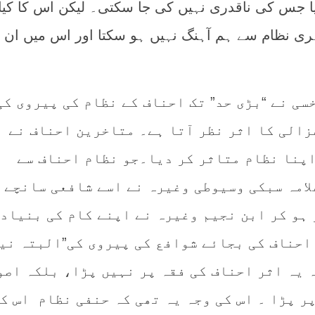
یا جس کی ناقدری نہیں کی جا سکتی۔ لیکن اس کا کیا
ی نظام سے ہم آہنگ نہیں ہو سکتا اور اس میں ان ا
رخسی نے “بڑی حد” تک احناف کے نظام کی پیروی کی
زالی کا اثر نظر آتا ہے۔ متاخرین احناف نے
اپنا نظام متاثر کر دیا۔جو نظام احناف سے
لامہ سبکی وسیوطی وغیرہ نے اسے شافعی سانچے 
 ہو کر ابن نجیم وغیرہ نے اپنے کام کی بنیاد
 احناف کی بجائے شوافع کی پیروی کی”البتہ نی
 یہ اثر احناف کی فقہ پر نہیں پڑا، بلکہ اصو
ر پڑا ۔ اس کی وجہ یہ تھی کہ حنفی نظام اس ک