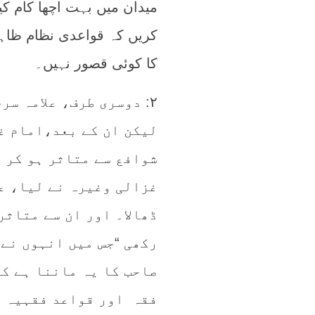
میدان میں بہت اچھا کام ک
کریں کہ قواعدی نظام ظاہر
کا کوئی قصور نہیں۔
۲: دوسری طرف، علامہ س
لیکن ان کے بعد،امام غ
شوافع سے متاثر ہو کر 
غزالی وغیرہ نے لیا، ع
ڈھالا۔ اور ان سے متاثر
رکھی “جس میں انہوں نے
صاحب کا یہ ماننا ہے کہ
فقہ اور قواعد فقہیہ پ