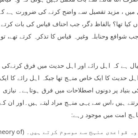
 میں ، مزید تفصیل سے واضح کرنے کی ضرورت ہے کہ
 کیا تھا؟ بالفاظ دگر، جب احناف قیاس کی بات کرتے ت
ر جب شوافع وحنابلہ وغیرہ قیاس کا تذکرہ کرتے تھے، تو
ال ہے کہ اہل رائے اور اہل حدیث میں فرق کرنےکی بن
ہل حدیث کا ایک خاص منہج تھا جبکہ اہل رائے کا ایک
ی بنیاد پر دونوں اصطلاحات میں فرق ہوتاہے۔ نیازی
تے ہیں ،اس سے یہی منہج مراد لیتے ہیں۔اور ان کے
ناہج امت میں موجود رہے:
heory of