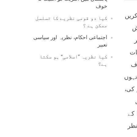
خوف
کریں
کیا دو قومی نظریے کا تسلسل
ممکن ہے ؟
ش
اجتماعی احکام، نظریہ اور سیاسی
تعبیر
ات
کیا نظریہ ”اسلامی“ ہو سکتا
اف
ہے؟
نہوں
 کی،
 کے
نظر