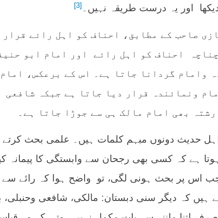
[3]
یکھا اور یہ درست طریقہ نہیں۔
ازی صاحب کے مطابق، احناف کو اہل رائے قرار
ناچہ احناف کو اہل رائے اور امام ابو حنیف
ہ وامام گردانا جاتا ہے۔ اس کے برعکس، امام
مام ونمائندہ قرار دیا جاتا ہے جبکہ شافعی
رشتہ بھی امام مالک ہی سے جوڑا جاتا ہے۔
 اہل حدیث دونوں مبہم کلمات ہیں۔ علمی بحث کرتے
وتا ہے کہ کسی بھی رجحان سے وابستگی کا پیمانہ کیا
ب اس پر بحث ہونی لگی، تو واضح ہوا کہ رائے سے م
ے ہیں کہ دیگر سنی دبستان: مالکی، شافعی وحنبلی، 
رف اتنا ماننے سے بات مکمل نہیں ہوتی کہ وہ قیاس