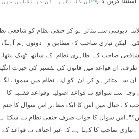
 استثنا کریں گے)
ان کا نظریہ ان دو نقطوں میں
علامہ دبوسی سے متاثر ہو کر حنفی نظام کو شافعی نظ
۔ لیکن نیازی صاحب کے مطابق وہ دونوں ہم آہنگ ن
 شافعی صاحب کے ظاہری نظام کے ساتھ ٹھیک بیٹھا، 
 طرف، ان قواعد میں قانون کی تفسیر کی حیرت انگیز
ن سے متاثر ہو کر، ان کو اپنے نظام میں سمونے لگے
 وجہ سے شوافع نے قواعد اصولیہ وقواعد فقہیہ کا
حب کے خیال میں اس کا ایک مظہر اس سوال کا جنم لی
یں؟”۔اس سوال کا جواب صرف حنفی نظام دے سکتا ہے
نیازی صاحب کا کہنا ہے کہ غیر احناف نے قواعد کے