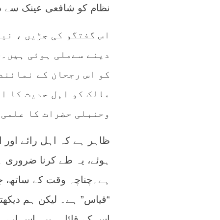
نظام کو شافعی عینک سے د
اس گفتگو کی جڑیں ، نی
دینے سےملی ہوئی ہیں۔چ
کو اس رجحان کے نمائند
مالک کو اہل حدیث کا ا
وحنبلی حضرات کا علمی 
ظاہر ہے کہ اہل رائے اور
ہوئے، یہ طے کرنا ضروری ہ
ہے۔چناچہ وقت کے ساتھ، ج
“قیاس” ہے۔ لیکن ہم دیکھت
اس کے قائل ہیں۔اس لیے، ص