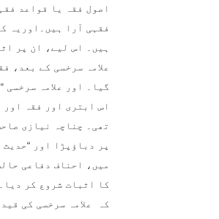
اصول فقہ یا قواعد فقہ
فقہی آرا ہیں۔اوریہ کہا
ہیں۔ اس لیے، ان پر اث
علامہ سرخسی کے بعد، فق
گیا۔ اور علامہ سرخسی “
اس ابتری اور فقہ اور 
تھی۔ چناچہ نیازی صاحب
پر دباؤپڑا اور “حدیث ک
میں، احناف دفاعی حالت
کا اثبات شروع کر دیا۔
کہ علامہ سرخسی کی قید