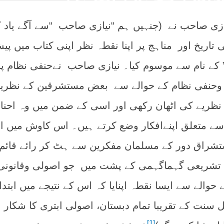
زی صاحب نے (جنہیں ہم “نیازی صاحب “سے آگے یاد 
تاریخ اور مناہج پر اپنا نقطہ نظر اپنی کتاب میں پی
ز” کے نام سے موسوم کیا۔ نیازی صاحب نےحنفی نظام پر
ی وحنفی نظام کے حوالے سے بعض مستشرقین کے نظری
 نظریے کی اٹھان رکھی اور اسی کے ضمن میں وہ احن
سے متعلق اپنےافکار وضع کرتے ہیں۔ اس کاوش میں ا
ستشراق دور کے مسلمان مفکرین سے ہٹ کر رائے قائم
ی تشریعی گہماگہمی کے پشت میں جو اصولی وقانونی
حوالے سے ایسا نقطہ اپنایا کہ اس کے نتیجے میں ابتدا
 سنت کے تقریبا تمام دبستان، اصولی ابتری کا شکار 
[1]