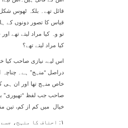
قائل تھے۔ بلکہ ٹھوس شکل
قیاس کا تصور دونوں کے ہاں
تو وہ کیا مراد لیتے تھے او
کیا مراد لیتے تھے؟
اس لیے، نیازی صاحب کیا خی
دراصل “منہج” ہے۔ چناچہ ا
خاص منہج تھا اور ان ہی ک
صاحب جب لفظ “تھیوری” برت
خیال میں کم از کم، تین م
۱: احناف کا منہج، جسے وہ قواعدی منہج سے موسوم کرتے ہیں۔