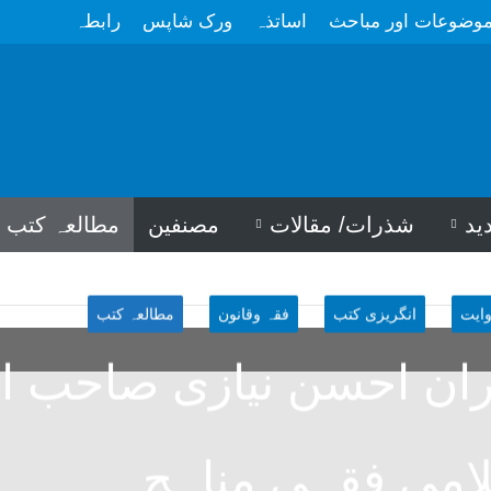
وضوعات اور مباحث
اساتذہ
ورک شاپس
رابطہ
ید
شذرات/ مقالات
مصنفین
مطالعہ کتب
ایت
انگریزی کتب
فقہ وقانون
مطالعہ کتب
ان احسن نیازی صاحب او
امی فقہی مناہج