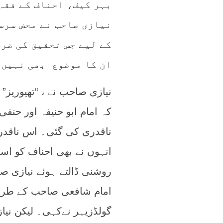
بہر کیف، احناف کے فقہ
نیازی صاحب نے محض سرسر
کے لیے جس تحقیق کی ضرو
ان کا موضوع بھی نہیں 
نیازی صاحب نے ، “تھیوریز”
کہ امام ابو حنیفہ اور حن
ناقدری کی گئی۔ اس ناقدری
انہوں نے بھی احناف کو اسی
روشنی ڈالتے ہوئے نیازی ص
امام شافعی صاحب کے طریقے
گولڈزیہر نےکہی۔ لیکن نیا