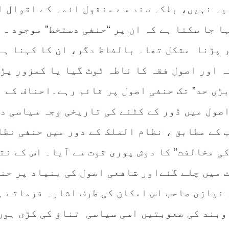
یہ نہیں، بلکہ سند سے منقول ائمہ کے اقوال ا
 جا سکتا ہے کہ ان پر “حنفی دستخط” موجود ہ
ر پڑنا مشکل تھا۔ بالفاظ دگر، ان کا کہنا ہے
ہ اور اصول فقہ کا ناطہ ٹوٹ گیا یا کمزور پڑ
بڑی حد” تک حنفی اصول پر قائم رہے۔احناف کے 
اصول میں ڈور کے کٹنے کی تاریخی وجہ سیاسی د
 کے مطابق ، نظام الملک کے دور میں حنفی نظا
ی مخالفت” کا دوش پوری قوت سے آیا۔ اس کے نت
 میں چلے گئےاور شافعی اصول کی بنیاد پر حن
 نیازی صاحب اس امکان کی طرف اشارہ فرماتے ہ
 وبند کی صعوبتیں اسی سیاسی تناؤ کی کڑی ہوں