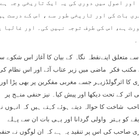
 اور اصول میں دوری کی یہ ایک تاریخی وجہ ہے 
ی بات کی اور تاریخی طور سے ، اس کے درست ہو
رت ہے، اس کی طرف توجہ نہیں کی۔ اور غالبا ی
۔
 سے متعلق اپنےنقطہ نگاہ کے بیان کا آغاز اس شکوے سے
فی مکتب فکر ماضی میں زیر عتاب آئے اور اس نظام کی
 کا اثرگولڈزیہر جسے مغربی مفکرین پر بھی پڑا اور
 اثر کے تحت دیکھا اور پیش کیا۔ نیز حنفی منہج پر
احب شاخت کا حوالہ دیتے ہوئے کہتے ہیں کہ انہوں نے
 کو بہتر واولی گردانا اور یہی بات ان سے پہلے
زی صاحب کی اس پر تنقید یہ ہے کہ ان لوگوں نے حنف