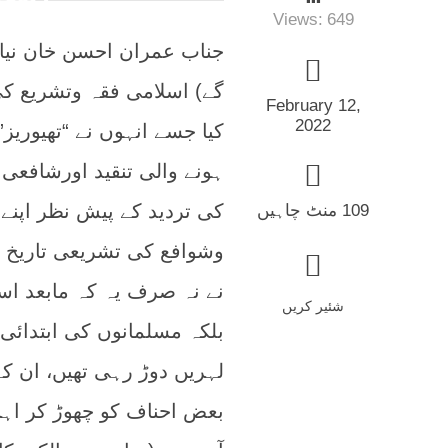
Views:
649
جناب عمران احسن خان نیا
گے) اسلامی فقہ وتشریع کی 
February 12,
2022
کیا جسے انہوں نے “تھیوری
ہونے والی تنقید اورشافع
کی تردید کے پیش نظر اپنے
109 منٹ چاہیں
وشوافع کی تشریعی تاریخ 
نے نہ صرف یہ کہ مابعد ا
شئیر کریں
بلکہ مسلمانوں کی ابتدائ
لہریں دوڑ رہی تھیں، ان کے 
بعض احناف کو چھوڑ کر اہل