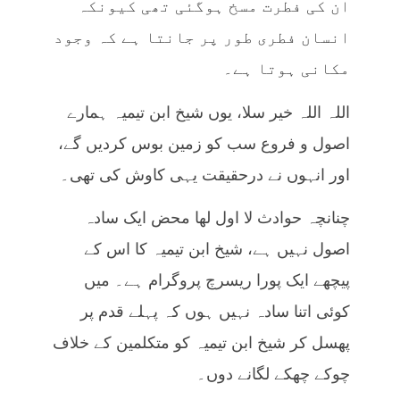
ان کی فطرت مسخ ہوگئی تھی کیونکہ
انسان فطری طور پر جانتا ہے کہ وجود
مکانی ہوتا ہے۔
اللہ اللہ خیر سلا، یوں شیخ ابن تیمیہ ہمارے
اصول و فروع سب کو زمین بوس کردیں گے،
اور انہوں نے درحقیقت یہی کاوش کی تھی۔
چنانچہ حوادث لا اول لھا محض ایک سادہ
اصول نہیں ہے، شیخ ابن تیمیہ کا اس کے
پیچھے ایک پورا ریسرچ پروگرام ہے۔ میں
کوئی اتنا سادہ نہیں ہوں کہ پہلے قدم پر
پھسل کر شیخ ابن تیمیہ کو متکلمین کے خلاف
چوکے چھکے لگانے دوں۔