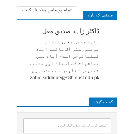
تمام پوسٹس ملاحظہ کیجے
مصنف کے بارے
ڈاکٹر زاہد صدیق مغل
زاہد صدیق مغل، نیشنل
یونیورسٹی آف سائنس اینڈ
ٹیکنالوجی اسلام آباد میں
معاشیات کے استاذ اور متعدد
تحقیقی کتابوں کے مصنف ہیں۔
zahid.siddique@s3h.nust.edu.pk
کمنت کیجے
کمنٹ کرنے کے لیے یہاں کلک کریں