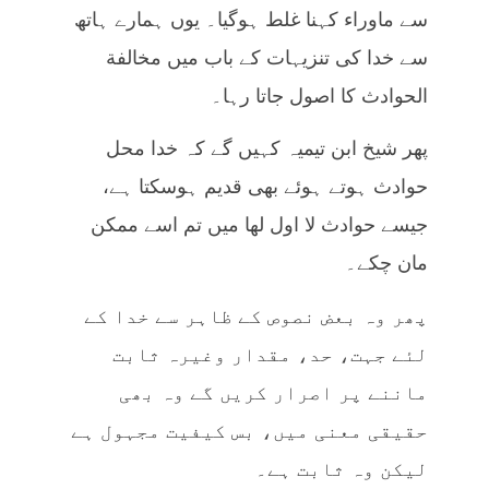
سے ماوراء کہنا غلط ہوگیا۔ یوں ہمارے ہاتھ
سے خدا کی تنزیہات کے باب میں مخالفة
الحوادث کا اصول جاتا رہا۔
پھر شیخ ابن تیمیہ کہیں گے کہ خدا محل
حوادث ہوتے ہوئے بھی قدیم ہوسکتا ہے،
جیسے حوادث لا اول لھا میں تم اسے ممکن
مان چکے۔
پھر وہ بعض نصوص کے ظاہر سے خدا کے
لئے جہت، حد، مقدار وغیرہ ثابت
ماننے پر اصرار کریں گے وہ بھی
حقیقی معنی میں، بس کیفیت مجہول ہے
لیکن وہ ثابت ہے۔