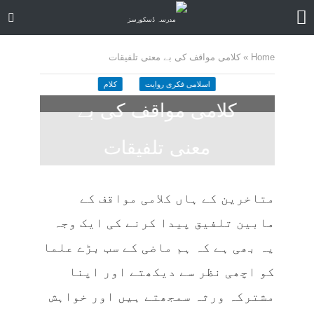
Home
»
کلامی مواقف کی بے معنی تلفیقات
اسلامی فکری روایت
کلام
کلامی مواقف کی بے
معنی تلفیقات
7 months ago
کمنت کیجے
21 منٹ چاہیں
متاخرین کے ہاں کلامی مواقف کے
مابین تلفیق پیدا کرنے کی ایک وجہ
یہ بھی ہے کہ ہم ماضی کے سب بڑے علما
کو اچھی نظر سے دیکھتے اور اپنا
مشترکہ ورثہ سمجھتے ہیں اور خواہش