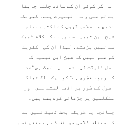
اب اگر کوئی ان کے ساتھ چلنا چاہتا
ہے تو علی وجہ البصیرت چلے۔ کیونکہ
ندوی و اصلاحی گروپ کے اکثر زعماء
شیخ ابن تیمیہ سے پہلے کا کلام ٹھیک
سے نہیں پڑھتے، لہذا ان کی اکثریت
کو علم نہیں کہ شیخ ابن تیمیہ کا
اصل ٹارگٹ کیا تھا۔ یہ لوگ بس “خدا
کا وجود فطری ہے” کو ایک الگ تھلگ
اصول کے طور پر اٹھا لیتے ہیں اور
متکلمین پر چڑھائی کردیتے ہیں۔
چنانچہ یہ طریقہ بحث ٹھیک نہیں ہے
کہ مختلف کلامی مواقف کے بے معنی قسم