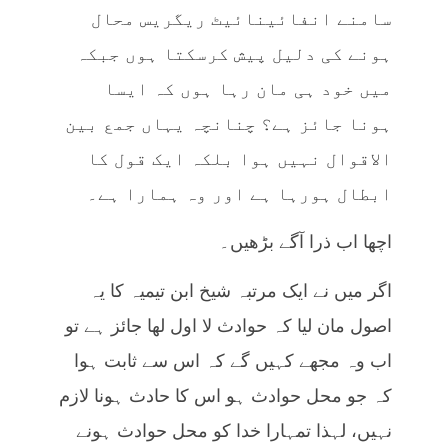
سامنے انفائینائیٹ ریگریس محال
ہونے کی دلیل پیش کرسکتا ہوں جبکہ
میں خود ہی مان رہا ہوں کہ ایسا
ہونا جائز ہے؟ چنانچہ یہاں جمع بین
الاقوال نہیں ہوا بلکہ ایک قول کا
ابطال ہورہا ہے اور وہ ہمارا ہے۔
اچھا اب ذرا آگے بڑھیں۔
اگر میں نے ایک مرتبہ شیخ ابن تیمیہ کا یہ
اصول مان لیا کہ حوادث لا اول لھا جائز ہے تو
اب وہ مجھے کہیں گے کہ اس سے ثابت ہوا
کہ جو محل حوادث ہو اس کا حادث ہونا لازم
نہیں، لہذا تمہارا خدا کو محل حوادث ہونے