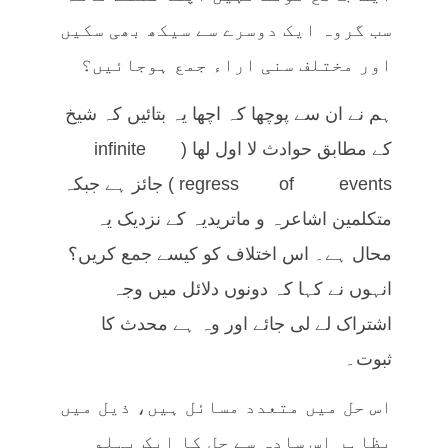
سب گروہ ایک دوسرے سے سیکھ بھی سکیں
اور مختلف سنی اراء جمع ہوجائیں؟
ہم نے ان سے پوچھا کہ اچھا یہ بتائیں کہ شیخ
کے مطابق حوادث لا اول لھا (infinite
regress of events) جائز ہے جبکہ
متکلمین اشاعرہ و ماتریدیہ کے نزدیک یہ
محال ہے۔ اس اختلاف کو کیسے جمع کریں؟
انہوں نے کہا کہ دونوں دلائل میں وجہ
اشتراک لے لی جائے اور وہ ہے محدث کا
ثبوت۔
اس حل میں متعدد مسائل ہیں، ذیل میں
بظاہر اس سادہ سے حل کا ایک پہلو