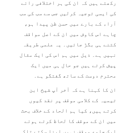
رکھتے ہیں کہ ان کی ہر اختلافی رائے
کی ایسی توجیہ کرلیں جس سے سب کی سب
آراء کے بارے میں حسن ظن پیدا ہو،
چاہے اس کاوش میں ان کے اصل مواقف
کتنے ہی بگڑ جائیں۔ یہ علمی طریقہ
نہیں ہے۔ ذیل میں ہم اس کی ایک مثال
پیش کرتے ہیں جو حال ہی میں ایک
محترم دوست کے ساتھ گفتگو ہے۔
ان کا کہنا ہے کہ آخر آپ شیخ ابن
تیمیہ کے کلامی موقف پر نقد کیوں
کرتے ہیں، کیا ہم الحاد کے خلاف بحث
میں ان کے موقف کا لحاظ کرتے ہوئے
ایک جامع موقف نہیں اپنا سکتے تاکہ