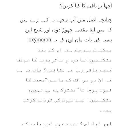
اچھا تو باقی کا کیا کریں؟
چنانچہ اصل میں آپ مجھے یہ کہہ رہے ہیں
کہ میں اپنا مقدمہ چھوڑ دوں اور شیخ ابن
تیمیہ کی بات مان لوں کہ یہ oxymoron
ممکنات میں سے ہے۔ اس کے بعد
متکلمین اشاعرہ و ماتریدیہ کا موقف
کیسے باقی رہا یہ بتائیں؟ بات یہ ہے
کہ ان دو مواقف کے مابین “محدث کا
ثبوت ہوجانا” مشترک ہے ہی نہیں،
متکلمین ایسے ثبوت کی تردید کرتے
ہیں۔
اور کیا اس کے بعد میں کسی ملحد کے