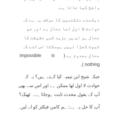
واضح کیا جاتا ہے۔
دیکھئے متکلمین کا موقف یہ ہے کہ
حوادث لا اول لھا محال ہے اور جو
محال ہو اس پر مزید کسی حقیقت کا
ثبوت کھڑا نہیں ہوسکتا اس لئے کہ
محال معدوم ہے (impossible is
nothing)۔
جبکہ شیخ ابن تیمیہ کیا کہتے ہیں؟ یہ کہ
حوادث لا اول لھا ممکن ہے اور اس سے بھی
آپ کے بقول محدث ثابت ہوجاتا ہے۔ ٹھیک؟
آپ کا حل یہ ہے: ہم کامن فیکٹر کو لے لیں۔