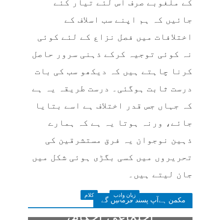
کے ملغوبے صرف اس لئے تیار کئے
جائیں کہ ہم اپنے سب اسلاف کے
اختلافات میں فصل نزاع کے لئے کوئی
نہ کوئی توجیہ کرکے ذہنی سرور حاصل
کرنا چاہتے ہیں کہ دیکھو سب کی بات
درست ثابت ہوگئی۔ درست طریقہ یہ ہے
کہ جہاں جس قدر اختلاف ہے اسے بتایا
جائے، ورنہ ہوتا یہ ہے کہ ہمارے
ذہین نوجوان یہ فرق مستشرقین کی
تحریروں میں کسی بگڑی ہوئی شکل میں
جان لیتے ہیں۔
زبان وادب
کلام
مکمن ہےآپ پسند فرمائیں گے
اجتماعی احکام،