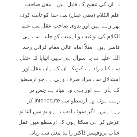
نہ ان کی تنقیح کے قابل ہیں۔ مغل صاحب
علم الکلام (یعنی عقل) سے خدا کو ثابت کرتے
پھر رہے ہیں اور ندوی صاحب عقل سے علم
الکلام کی نوعیت و اہمیت کو جاننے سے ہی
قاصر ہیں۔ مثلاً امام عالی مقام غزالی رحمۃ
اللہ علیہ نے یہ سوال ہی نہیں اٹھایا کہ عقل
سے کیا مراد ہے کیونکہ ان کے ہاں عقل اور
استدلال سے مراد صرف وہی ہے جو ارسطو
کے ہاں ہے، اور یہی وہ بنیاد ہے جس پر
رہتے ہوئے وہ ارسطو سے interlocute کر
رہے ہیں۔ اگر سوئے ادب نہ ہو تو میں اتنا تو
عرض کر ہی سکتا ہوں کہ ارسطو میں عقل
جناب پروفیسر ڈاکٹر زاہد مغل سے زیادہ