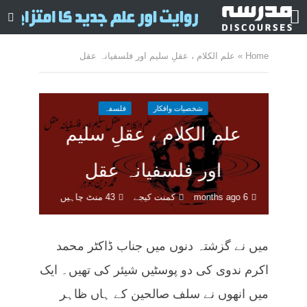
Home
»
علم الکلام ، عقلِ سلیم اور فلسفیانہ عقل
شخصیات وافکار
فلسفہ
علم الکلام ، عقلِ سلیم
اور فلسفیانہ عقل
6 months ago
کمنت کیجے
43 منٹ چاہیں
میں نے گزشتہ دنوں میں جناب ڈاکٹر محمد
اکرم ندوی کی دو پوسٹیں شیئر کی تھیں۔ ایک
میں انھوں نے سلف صالحین کے ہاں ظاہر