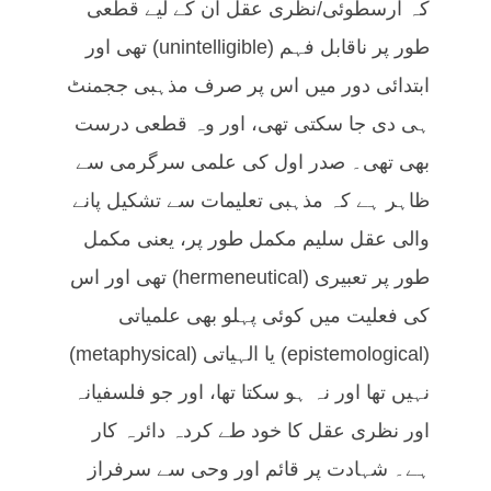
کہ ارسطوئی/نظری عقل ان کے لیے قطعی
طور پر ناقابل فہم (unintelligible) تھی اور
ابتدائی دور میں اس پر صرف مذہبی ججمنٹ
ہی دی جا سکتی تھی، اور وہ قطعی درست
بھی تھی۔ صدر اول کی علمی سرگرمی سے
ظاہر ہے کہ مذہبی تعلیمات سے تشکیل پانے
والی عقل سلیم مکمل طور پر، یعنی مکمل
طور پر تعبیری (hermeneutical) تھی اور اس
کی فعلیت میں کوئی پہلو بھی علمیاتی
(epistemological) یا الہیاتی (metaphysical)
نہیں تھا اور نہ ہو سکتا تھا، اور جو فلسفیانہ
اور نظری عقل کا خود طے کردہ دائرہ کار
ہے۔ شہادت پر قائم اور وحی سے سرفراز