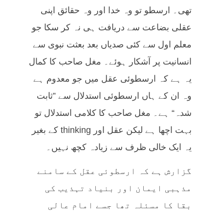
تھی۔ ارسطو تو وہ خدا اور وہ حقائق اپنی
عقلی بضاعت سے دریافت ہی نہ کر سکا جو
معلم اول سے کئی صدیاں بعد بعثت نبوی سے
انسانیت پر آشکار ہوئے۔ مغل صاحب کا کمال
یہ ہے کہ ارسطوئی عقل میں جو معدوم ہے
وہ ان کے ہاں ارسطوئی استدلال سے ”ثابت
شدہ“ ہے۔ مغل صاحب کا کلامی استدلال تو
بہت اچھا ہے لیکن عقل اور thinking کے بغیر
یہ ایک خالی ظرف سے زیادہ کچھ نہیں۔
گزارش ہے کہ ارسطوئی عقل کے سامنے
مذہبی ایمان اور بنیاد تہذیب کی
بقا کا مسئلہ تھا جسے امام عالی