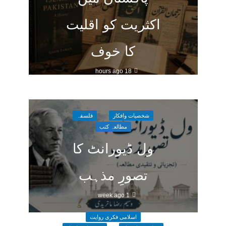
اکثریت کو اقلیت
کا خوف
18 hours ago
شخصیات وافکار
فلسفہ
مطالعہ کتب
ول ڈیورانٹ کا
تصورِ مذہب
1 week ago
اسلامی فکری روایت