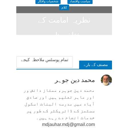
سیاست واقتصاد
شخصیات وافکار
کلام
نظریہ امامت کے
مختلف ظہور
1 week ago
تمام پوسٹس ملاحظہ کیجے
مصنف کے بارے
محمد دین جوہر
محمد دین جوہر، ممتاز دانش ور
اور ماہر تعلیم ہیں اور صادق
آباد میں مدرسۃ البنات اسکول
سسٹمز کے ڈائریکٹر کے طور پر
خدمات انجام دے رہے ہیں۔
mdjauhar.mdj@gmail.com