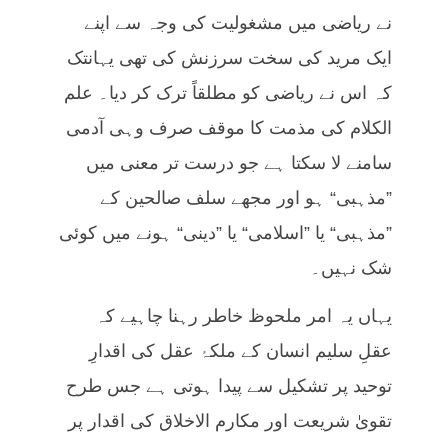
نے ریاضی میں مشغولیت کی وجہ سے اپنے
ایک مرید کی سخت سرزنش کی تھی یہانتک
کہ اس نے ریاضی کو مطلقاً ترک کر دیا۔ علم
الکلام کی مذمت کا موقف صرف وہی آدمی
سامنے لا سکتا ہے جو درست تر معنی میں
”مذہبی“ ہو اور مجھے سلف صالحین کے
”مذہبی“ یا ”اسلامی“ یا ”دینی“ ہونے میں کوئی
شک نہیں۔
یہاں یہ امر ملحوظ خاطر رہنا چاہیے کہ
عقلِ سلیم انسان کے ملکۂ عقل کی اقدارِ
توحید پر تشکیل سے پیدا ہوتی ہے جس طرح
تقویٰ شریعت اور مکارم الاخلاق کی اقدار پر