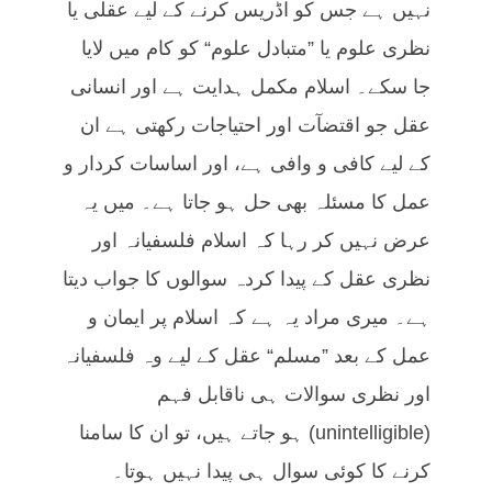
نہیں ہے جس کو اڈریس کرنے کے لیے عقلی یا
نظری علوم یا ”متبادل علوم“ کو کام میں لایا
جا سکے۔ اسلام مکمل ہدایت ہے اور انسانی
عقل جو اقتضآت اور احتیاجات رکھتی ہے ان
کے لیے کافی و وافی ہے، اور اساسات کردار و
عمل کا مسئلہ بھی حل ہو جاتا ہے۔ میں یہ
عرض نہیں کر رہا کہ اسلام فلسفیانہ اور
نظری عقل کے پیدا کردہ سوالوں کا جواب دیتا
ہے۔ میری مراد یہ ہے کہ اسلام پر ایمان و
عمل کے بعد ”مسلم“ عقل کے لیے وہ فلسفیانہ
اور نظری سوالات ہی ناقابل فہم
(unintelligible) ہو جاتے ہیں، تو ان کا سامنا
کرنے کا کوئی سوال ہی پیدا نہیں ہوتا۔