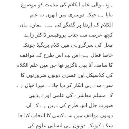
ہونے والی علم الکلام کی مذمت کو موضوع
بنایا ہے جبکہ دوسری میں انھوں نے علم
الکلام کے ارتقا پر گفتگو کی ہے۔ ہمارے ہاں
کچھ عرصے سے جناب پروفیسر ڈاکٹر زاہد
مغل کی سرگروہی میں کلام بریگیڈ چونکہ
خاصا فعال ہے، اس لیے اس طرح کے مواقف
کا سامنے آنا بھی ناگزیر تھا جن میں علم الکلام
کی کلاسیکل اور عصری دونوں ضرورتوں کا
سرے سے ہی انکار کر دیا جائے۔ میرا خیال ہے
کہ مسلم معاشرے کی علمی اور تہذیبی
صورت حال اس طرح کی نہیں ہے کہ ان
دونوں مواقف میں سے کسی کا انتخاب کیا جا
سکے کیونکہ دونوں ہی انسانی علوم کی