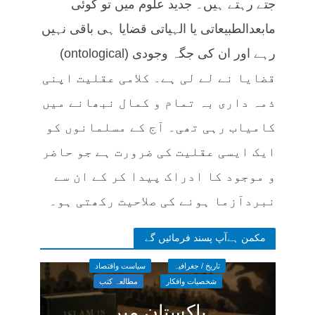
جتے رہتے ہیں۔ جدید علوم میں تو کوئی
مابعدالطبیعاتی یا الہیاتی قضایا ہی باقی نہیں
رہے اور ان کی جگہ وجودی (ontological)
قضایا نے لے لی ہے۔ کلامی عقلیت اپنی
ذمہ داری بہ تمام و کمال نبھانے میں
کامیاب رہی تھی۔ آج کے مسلمانوں کو
ایک ایسی عقلیت کی ضرورت ہے جو حاضر
و موجود کا ادراک پیدا کر کے ان سے
نبردآزما ہونے کی صلاحیت رکھتی ہو۔
مکمن ہےآپ پسند فرمائیں گے
تاریخ / جغرافیہ
سیاست واقتصاد
شخصیات وافکار
مطالعہ کتب
پاکستان میں