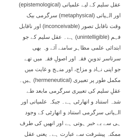
عقل سلیم کے لیے علمیاتی (epistemological)
اور الہیاتی (metaphysical) سرگرمی بیک
وقت ناقابل تصور (inconceivable) اور ناقابل
فہم (unintelligible) ہے۔ عقل سلیم کے جو
ابتدائی علمی مظاہر سامنے آئے وہ بھی
سرتاسر تدوینِ فقہ اور اصولِ فقہ میں تھے
جو اپنی نہاد و مزاج، اور منہج و غایت میں
مکمل طور پر تعبیری (hermeneutical) ہیں۔
عقلِ سلیم کی تعبیری سرگرمی مابعد طے
شدہ استناد و اتھارٹی ہے۔ جبکہ علمیاتی اور
الہیاتی سرگرمی استناد و اتھارٹی کے وجود
ہی سے بے خبر ہوتی ہے اور انھیں کی طرف
ممکنہ پیشرفت سے عبارت ہے۔ یعنی عقل