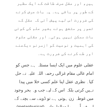
ہیں، اور عقل صرف طاقت کے ایک مظہر
کے طور پر باقی ہے۔ یہ بات عرض کرنے
کی ضرورت اس لیے پیش آئی کہ عقل کے
تصور پر متفق ہوئے بغیر علم کی کوئی
بات ممکن نہیں ہوتی۔ اور عقلی علوم
کی اہمیت و نوعیت کو ازسرنو دیکھنے
اور طے کرنے کی ضرورت ہے۔
عقلی علوم میں ایک ایسا مسئلہ ہے جس کو
امام عالی مقام غزالی رحمۃ اللہ علیہ نے حل
کیا۔ نظری عقل اپنا علم کسی خلا میں پیدا
نہیں کرتی بلکہ اس کے لیے جب وہ بحر وجود
میں غوطہ زن ہوتی ہے تو ڈوبنے سے بچنے کے
لیے فوراً ہی مابعدالطبیعاتی (metaphysical)