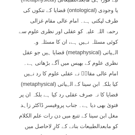
یا وجودی (ontological) قضایا کے تنکوں کی
طرف لپکتی ہے۔ امام عالی مقام غزالی
رحمۃ اللہ علیہ کو عقلی اور نظری علوم سے
کوئی مسئلہ نہیں ہے، ان کا مسئلہ وہ
الہیاتی (metaphysical) قضایا ہیں جو عقل
نظری علوم کے بھیس میں آگے بڑھاتی ہے۔
امام عالی مقامؒ نے عقلی علوم کا رد نہیں
کیا بلکہ ابن سینا کے الہیاتی (metaphysical)
قضایا کا نہ صرف عقلی رد کیا ہے بلکہ ان پر
فتویٰ بھی دیا ہے۔ جناب پروفیسر ڈاکٹر زاہد
مغل ابن سینا کے تتبع میں دن رات علم الکلام
کو مابعدالطبیعات بنانے کے کارِ لاحاصل میں