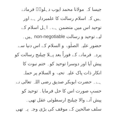
جیسا کہ مولانا محمد ایوب دہلویؒ فرماتے
ہیں کہ اسلام رسالت کا علمبردار ہے اور
توحید اس میں متضمن ہے۔ اہل اسلام کے
لیے توحید و رسالت non-negotiable ہیں۔
حضور علیہ الصلٰوۃ و السلام کے اس دنیا سے
پردہ فرمانے کے فوراً بعد پہلا چیلنج رسالت کو
پیش آیا اور دوسرا توحید کو۔ ختم نبوت کا
انکار ذات پاک علیہ تحیۃ و السلام پر حملہ
ہے۔ حضرت ابوبکر صدیق رضی اللہ تعالی نے
حسبِ صورت اس کا حل فرمایا۔ توحید کو
پیش آنے والا چیلنج ارسطوئی عقل تھی۔
سلف صالحین کے موقف کی بڑی وجہ یہ تھی