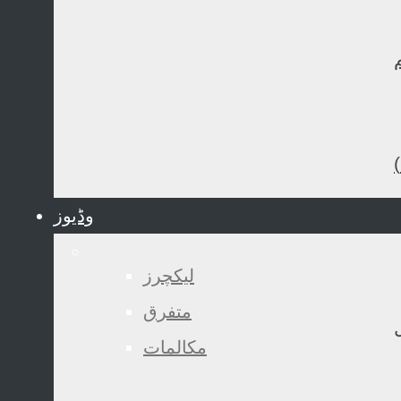
وڈیوز
لیکچرز
متفرق
مکالمات