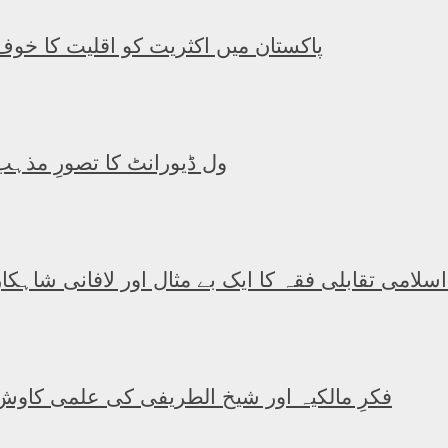
پاکستان میں اکثریت کو اقلیت کا خوف
ول ڈیورانٹ کا تصورِ مذہب
 اسلامی تقابلی فقہ کا ایک بے مثال اور لافانی شاہکار
فکرِ مالکیہ اور شیخ الطریفی کی علمی کاوش