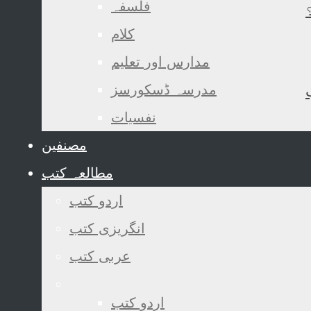
فلسفہ
کلام
مدارس اور تعلیم
مدرسہ ڈسکورسز
نفسیات
مصنفین
مطالعہ کتب
اردو کتب
انگریزی کتب
عربی کتب
اردو کتب