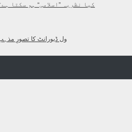
کیا نظریہ ”اسلامی“ ہو سکتا ہے؟
ول ڈیورانٹ کا تصورِ مذہب