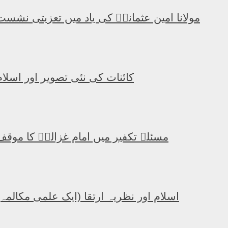
مولانا امین عثمانیؒ کی یاد میں تعزیتی نشست
کائنات کی نئی تصویر اور اسلام
مسئلہ تکفیر میں امام غزالیؒ کا موقف
اسلام اور نظریہ ارتقا (ایک علمی مکالمہ)