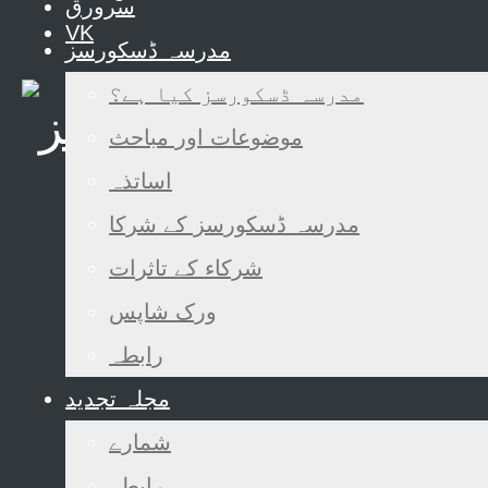
سرورق
VK
مدرسہ ڈسکورسز
مدرسہ ڈسکورسز کیا ہے؟
موضوعات اور مباحث
اساتذہ
مدرسہ ڈسکورسز کے شرکا
شرکاء کے تاثرات
ورک شاپس
رابطہ
مجلہ تجدید
شمارے
رابطہ