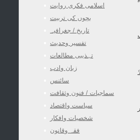
اسلامی فکری روایت
بچوں کی تربیت
تاریخ / جغرافیہ
تفسیر وحدیث
تہذیبی مطالعات
زبان وادب
سائنس
سماجیات / فنون وثقافت
سیاست واقتصاد
شخصیات وافکار
فقہ وقانون