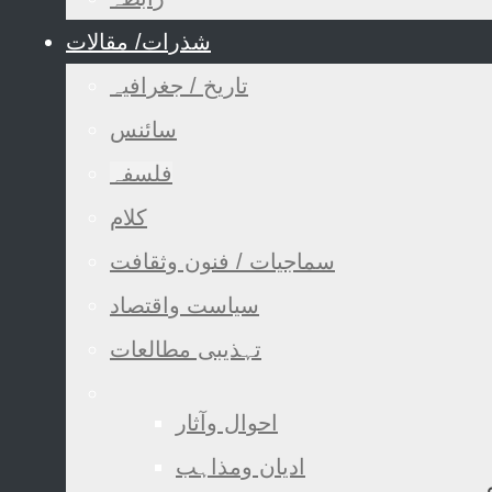
شذرات/ مقالات
تاریخ / جغرافیہ
سائنس
فلسفہ
کلام
سماجیات / فنون وثقافت
سیاست واقتصاد
تہذیبی مطالعات
احوال وآثار
ادیان ومذاہب