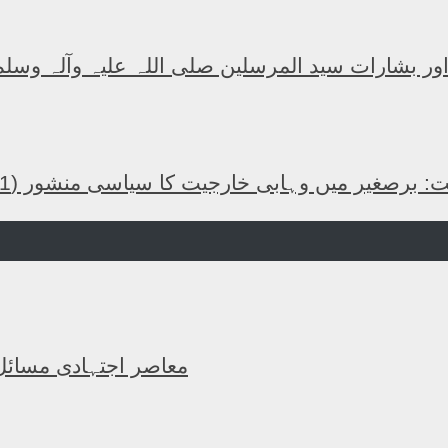
 اور بشارات سید المرسلین صلی اللہ علیہ وآلہ وسلم
: برصغیر میں وہابی خارجیت کا سیاسی منشور (1)
معاصر اجتہادی مسائل