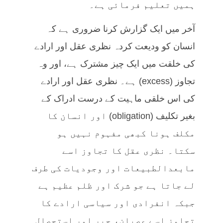
ہمیں تعلیم فرمائی ہے۔
آخر میں ایک گزارش کرنا ضروری ہے کہ
انسان کو ودیعت کردہ نظری عقل اور ارادے
کی خلقت میں ایک چیز مشترک ہے، اور وہ
تجاوز (excess) ہے۔ نظری عقل اور ارادے
کی اس خلقی ماہیت کے درست ادراک کے
بغیر تکلیف (obligation) اور انسان کا
مکلف ہونا کبھی مفہوم نہیں ہو
سکتا۔ نظری عقل کا تجاوز اسے
مابعدالطبیعات اور وجودیات کی طرف
لے جاتا ہے جو شرک اور ظلم عظیم ہے
جبکہ انفرادی اور سیاسی ارادے کا
تجاوز اسے عصیان، جبر اور استحصال