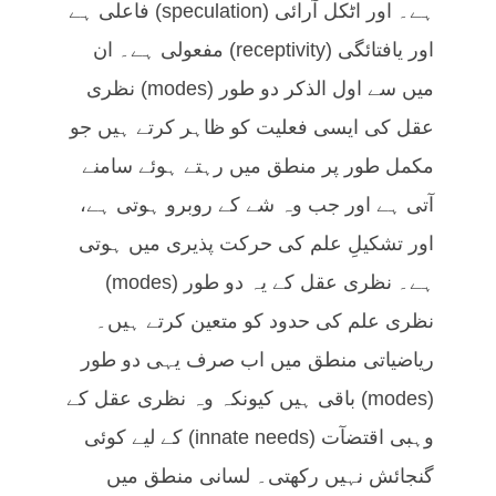
ہے۔ اور اٹکل آرائی (speculation) فاعلی ہے
اور یافتائگی (receptivity) مفعولی ہے۔ ان
میں سے اول الذکر دو طور (modes) نظری
عقل کی ایسی فعلیت کو ظاہر کرتے ہیں جو
مکمل طور پر منطق میں رہتے ہوئے سامنے
آتی ہے اور جب وہ شے کے روبرو ہوتی ہے،
اور تشکیلِ علم کی حرکت پذیری میں ہوتی
ہے۔ نظری عقل کے یہ دو طور (modes)
نظری علم کی حدود کو متعین کرتے ہیں۔
ریاضیاتی منطق میں اب صرف یہی دو طور
(modes) باقی ہیں کیونکہ وہ نظری عقل کے
وہبی اقتضآت (innate needs) کے لیے کوئی
گنجائش نہیں رکھتی۔ لسانی منطق میں