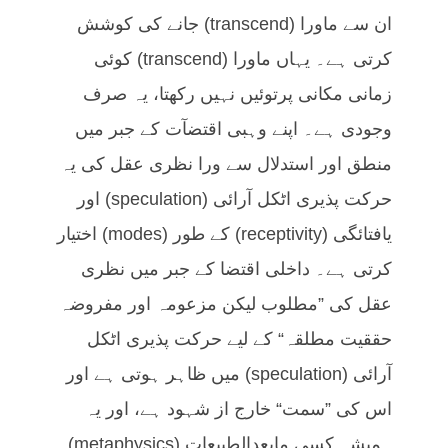
ان سے ماورا (transcend) جانے کی کوشش
کرتی ہے۔ یہاں ماورا (transcend) کوئی
زمانی مکانی پرتوئیں نہیں رکھتا، یہ صرف
وجودی ہے۔ اپنے وہبی اقتضآت کے جبر میں
منطق اور استدلال سے ورا نظری عقل کی یہ
حرکت پذیری اٹکل آرائی (speculation) اور
یافتائگی (receptivity) کے طور (modes) اختیار
کرتی ہے۔ داخلی اقتضا کے جبر میں نظری
عقل کی ”مطلوب لیکن مزعومہ اور مفروضہ
حققیت مطلقہ“ کے لیے حرکت پذیری اٹکل
آرائی (speculation) میں ظاہر ہوتی ہے اور
اس کی ”سمت“ خارج از شہود ہے، اور یہ
ہمیشہ کسی مابعدالطبیعات (metaphysics)