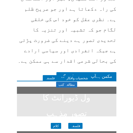
کی راہ دکھاتا ہے اور جو صریح ظلم
ہے۔ نظری عقل کو خود اس کی خلقی
لگام جو کہ تشبیہ اور تنزیہ کا
تحدیدی تصور ہے دینے کی ضرورت پڑتی
ہے جبکہ انفرادی اور سیاسی ارادے
کی بحالی شرعی اقدار سے ہی ممکن ہے۔
مکمن ہےآپ پسند فرمائیں گے
شخصیات وافکار
فلسفہ
مطالعہ کتب
ول ڈیورانٹ کا
تصورِ مذہب
1 week ago
فلسفہ
کلام