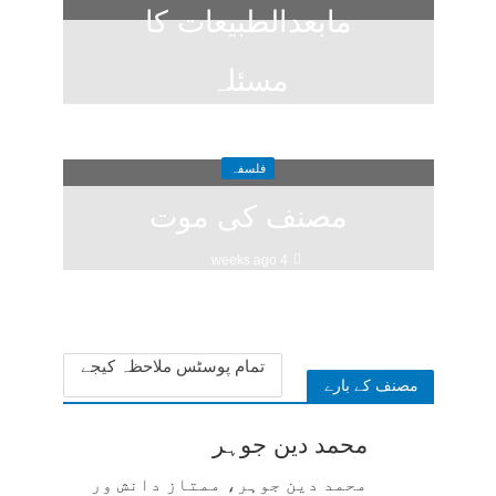
مابعدالطبیعات کا
مسئلہ
3 weeks ago
فلسفہ
مصنف کی موت
4 weeks ago
تمام پوسٹس ملاحظہ کیجے
مصنف کے بارے
محمد دین جوہر
محمد دین جوہر، ممتاز دانش ور