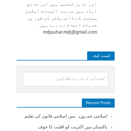
اور ماہر تعلیم ہیں اور صادق
آباد میں مدرسۃ البنات اسکول
سسٹمز کے ڈائریکٹر کے طور پر
خدمات انجام دے رہے ہیں۔
mdjauhar.mdj@gmail.com
کمنت کیجے
کمنٹ کرنے کے لیے یہاں کلک کریں
Recent Posts
اسلامی جمہوریہ میں اسلامی قانون کی تعلیم
پاکستان میں اکثریت کو اقلیت کا خوف