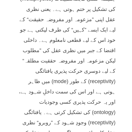
کی تشکیل پر ختم ہوتی ہے۔ یعنی نظری
عقل اپنی ”مزعومہ اور مفروضہ حقیقت“ کے
لیے ایک ایسے ”کہیں“ کی طرف لپکتی ہے جو
خود اس کے لیے قطعی نامعلوم ہے۔ داخلی
اقتضا کے جبر میں نظری عقل کی ”مطلوب
لیکن مزعومہ اور مفروضہ حققیت مطلقہ“
کے لیے دوسری حرکت پذیری یافتائگی
(receptivity) کے طور (mode) میں ظاہر
ہوتی ہے اور اس کی سمت داخلِ شہود ہے،
اور یہ حرکت پذیری کسی وجودیات
(ontology) کی تشکیل کرتی ہے۔ یافتائگی
(receptivity) وجودِ شہود کے ”روبرو“ نظری