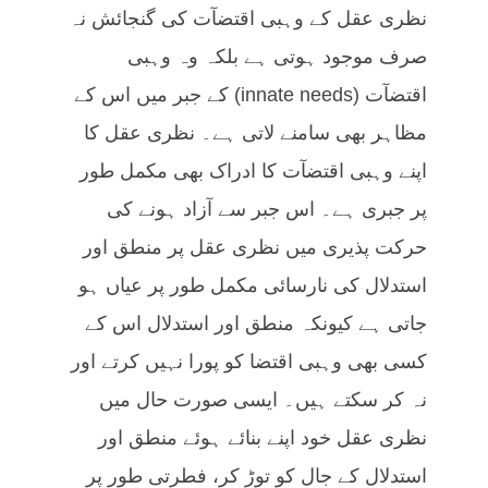
نظری عقل کے وہبی اقتضآت کی گنجائش نہ
صرف موجود ہوتی ہے بلکہ وہ وہبی
اقتضآت (innate needs) کے جبر میں اس کے
مظاہر بھی سامنے لاتی ہے۔ نظری عقل کا
اپنے وہبی اقتضآت کا ادراک بھی مکمل طور
پر جبری ہے۔ اس جبر سے آزاد ہونے کی
حرکت پذیری میں نظری عقل پر منطق اور
استدلال کی نارسائی مکمل طور پر عیاں ہو
جاتی ہے کیونکہ منطق اور استدلال اس کے
کسی بھی وہبی اقتضا کو پورا نہیں کرتے اور
نہ کر سکتے ہیں۔ ایسی صورت حال میں
نظری عقل خود اپنے بنائے ہوئے منطق اور
استدلال کے جال کو توڑ کر، فطرتی طور پر