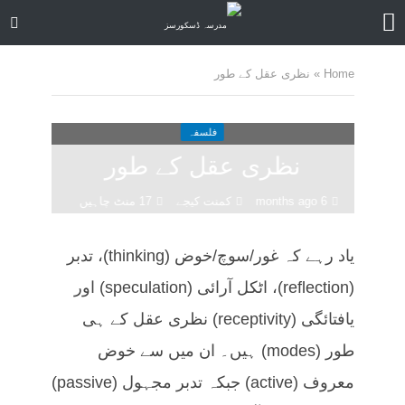
Home
»
نظری عقل کے طور
فلسفہ
نظری عقل کے طور
6 months ago
کمنت کیجے
17 منٹ چاہیں
یاد رہے کہ غور/سوچ/خوض (thinking)، تدبر
(reflection)، اٹکل آرائی (speculation) اور
یافتائگی (receptivity) نظری عقل کے ہی
طور (modes) ہیں۔ ان میں سے خوض
معروف (active) جبکہ تدبر مجہول (passive)