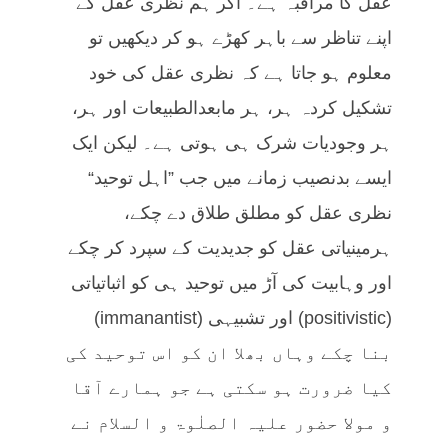
عقل کا مراقبہ ہے۔ اگر ہم نظری عقل کے
اپنے تناظر سے باہر کھڑے ہو کر دیکھیں تو
معلوم ہو جاتا ہے کہ نظری عقل کی خود
تشکیل کردہ ہر، ہر مابعدالطبیعات اور ہر،
ہر وجودیات شرک ہی ہوتی ہے۔ لیکن ایک
ایسے بدنصیب زمانے میں جب ”اہل توحید“
نظری عقل کو مطلق طلاق دے چکے،
ہرمینیاتی عقل کو جدیدیت کے سپرد کر چکے
اور وہابیت کی آڑ میں توحید ہی کو اثباتیاتی
(positivistic) اور تشبیہی (immanantist)
بنا چکے وہاں بھلا ان کو اس توحید کی
کیا ضرورت ہو سکتی ہے جو ہمارے آقا
و مولا حضور علیہ الصلٰوۃ و السلام نے