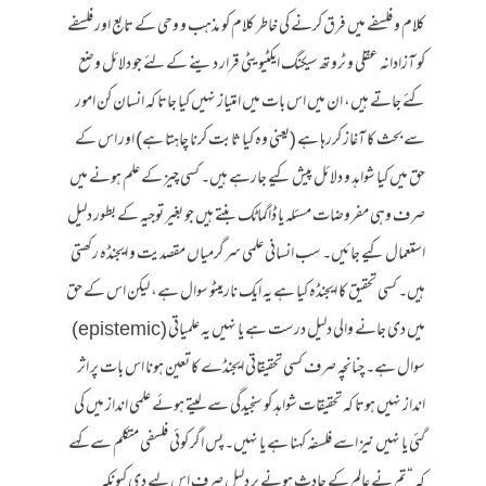
کلام و فلسفے میں فرق کرنے کی خاطر کلام کو مذہب و وحی کے تابع اور فلسفے
کو آزادانہ عقلی و ٹروتھ سیکنگ ایکٹیویٹی قرار دینے کے لئے جو دلائل وضع
کئے جاتے ہیں، ان میں اس بات میں امتیاز نہیں کیا جاتا کہ انسان کن امور
سے بحث کا آغاز کررہا ہے (یعنی وہ کیا ثابت کرنا چاہتا ہے) اور اس کے
حق میں کیا شواہد و دلائل پیش کیے جارہے ہیں۔ کسی چیز کے علم ہونے میں
صرف وہی مفروضات مسئلہ یا ڈاگماٹک بنتے ہیں جو بغیر توجیہ کے بطور دلیل
استعمال کیے جائیں۔ سب انسانی علمی سرگرمیاں مقصدیت و ایجنڈہ رکھتی
ہیں۔ کسی تحقیق کا ایجنڈہ کیا ہے یہ ایک نارمیٹو سوال ہے، لیکن اس کے حق
میں دی جانے والی دلیل درست ہے یا نہیں یہ علمیاتی (epistemic)
سوال ہے۔ چنانچہ صرف کسی تحقیقاتی ایجنڈے کا تعین ہونا اس بات پر اثر
انداز نہیں ہوتا کہ تحقیقات شواہد کو سنجیدگی سے لیتے ہوئے علمی انداز میں کی
گئی یا نہیں نیز اسے فلسفہ کہنا ہے یا نہیں۔ پس اگر کوئی فلسفی متکلم سے کہے
کہ “تم نے عالم کے حادث ہونے پر دلیل صرف اس لیے دی کیونکہ