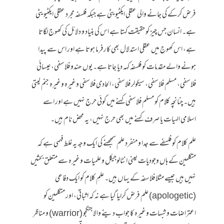
فرض کرکے کی جانے والی عقلی ایکٹیویٹی ہے جبکہ فلسفہ مجرد عقلی ایکٹیویٹی
ہے۔ انسان جس چیز کو حقیقت کہتا ہے اس کی بنیاد و دلائل کی کھوج لگاتا
ہے، اس کھوج میں عقلی استدلال بھی کارفرما ہوتا ہے اور اس سے پیدا
ہونے والے مقدمات کو فلسفہ کہہ دیا جاتا ہے۔ یوں ھندو فلاسفی، عیسائی
فلاسفی، مسلم فلاسفی، سیکولر فلاسفی، الحادی فلاسفی وغیرہ وغیرہ جنم لیتی
ہیں۔ چنانچہ کلام کو مسلم فلاسفی کہنے میں کوئی حرج نہیں ہے اور اسے
اسلامی الہیات یا صرف کہنے میں بھی حرج نہیں، یہ محض نام ہیں۔
علم کلام کو فلسفے سے جدا و منفرد علم سمجھنے کی ایک وجہ یہ غلط فہمی ہے کہ
متکلمین کے ہاں وجودیات یعنی انٹالوجیکل و علمیات وغیرہ سے متعلق بحثیں
نہیں ہیں جیسے مثلا فلاسفہ کے یہاں ہیں۔ علمِ کلام کو ایک دفاعی
(apologetic) علم فرض کرلیا گیا ہے نہ کہ اثباتی، اور متکلمین کو
اعتراضات و شبہات وغیرہ کا جواب دینے والا جنگجو (warrior) و مناظر