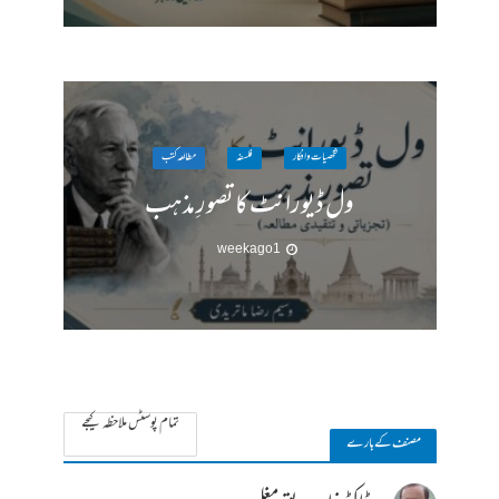
شخصیات وافکار
فلسفہ
مطالعہ کتب
ول ڈیورانٹ کا تصورِ مذہب
1 week ago
تمام پوسٹس ملاحظہ کیجے
مصنف کے بارے