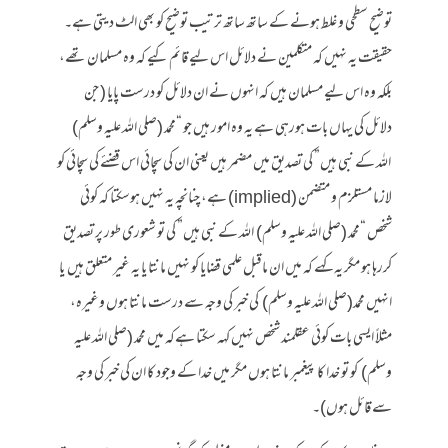
توضیح سطحی و غلط ہونے کے ساتھ ساتھ ترتیب توضیح کو بھی الٹ دیتی ہے۔
حقیقت یہ نہیں کہ متکلمین نے دلائل اس لیے قائم کیے کہ وہ مسلمان تھے،
بلکہ وہ اس لیے مسلمان ہیں کہ انہوں نے ان دلائل کو درست پایا ( جن
دلائل کی یہاں بات ہورہی ہے یہ وہ امور ہیں جو “محمد (صلی الله علیه وسلم)
اللہ کے نبی ہیں” کی تصدیق میں مضمر ہیں یعنی ان کی سچائی اس قضئے کی سچائی کو
لازما مستلزم و متضمن (implied) ہے، چنانچہ یہ نہیں ہوسکتا کہ کوئی
شخص “محمد (صلی الله علیه وسلم) اللہ کے نبی ہیں” کی تو شعوری طور پر تصدیق
کررہا ہو مگر یہ کہے کہ میں ان ماقبل علمی قضایا کو نہیں مانتا یا یہ غیر متعلق ہیں یا
انہیں محمد(صلی الله علیه وسلم) کی خبر کی وجہ سے درست مانتا ہوں وغیرہ،
مثلاً ایسی بات کوئی عقلمند شخص نہیں کہہ سکتا ہےکہ میں محمد (صلی الله علیه
وسلم) کو تو خدا کا پیغمبر مانتا ہوں مگر میں خدا کے وجود کا ان کی خبر کی وجہ
سے قائل ہوں)۔