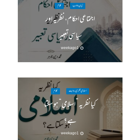
زبان وادب
کلام
اجتماعی احکام، نظریہ اور
سیاسی تعبیر
1 week ago
اسلامی فکری روایت
کلام
کیا نظریہ ”اسلامی“ ہو سکتا
ہے؟
1 week ago