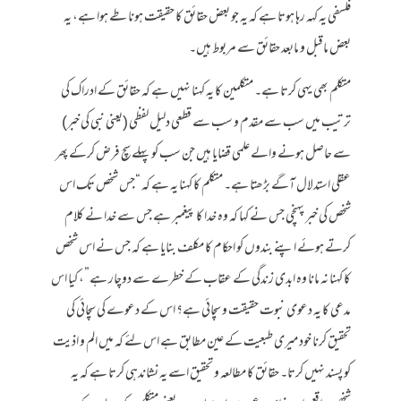
فلسفی یہ کہہ رہا ہوتا ہے کہ یہ جو بعض حقائق کا حقیقت ہونا طے ہوا ہے، یہ
بعض ماقبل و مابعد حقائق سے مربوط ہیں۔
متکلم بھی یہی کرتا ہے۔ متکلمین کا یہ کہنا نہیں ہے کہ حقائق کے ادراک کی
ترتیب میں سب سے مقدم و سب سے قطعی دلیل لفظی (یعنی نبی کی خبر)
سے حاصل ہونے والے علمی قضایا ہیں جن سب کو پہلے سچ فرض کرکے پھر
عقلی استدلال آگے بڑھتا ہے۔ متکلم کا کہنا یہ ہے کہ “جس شخص تک اس
شخص کی خبر پہنچی جس نے کہا کہ وہ خدا کا پیغمبر ہے جس سے خدا نے کلام
کرتے ہوئے اپنے بندوں کو احکام کا مکلف بنایا ہے کہ جس نے اس شخص
کا کہنا نہ مانا وہ ابدی زندگی کے عقاب کے خطرے سے دوچار ہے”، کیا اس
مدعی کا یہ دعوی نبوت حقیقت و سچائی ہے؟ اس کے دعوے کی سچائی کی
تحقیق کرنا خود میری طبعیت کے عین مطابق ہے اس لئے کہ میں الم و اذیت
کو پسند نہیں کرتا۔ حقائق کا مطالعہ و تحقیق اسے یہ نشاندہی کرتا ہے کہ یہ