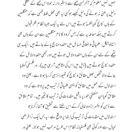
ہمیں نہیں معلوم کہ آخر کسی نتیجے سے دستبردار نہ ہونا اس نتیجے کے عقلی
دلیل پر مبنی نہ ہونے کی دلیل کیسے ہوگئی!یہ بھی محض غلط فہمی ہے کہ متکلمین
کے ہاں نتائج گویا فکسڈ ہوتے ہیں اس لئے یہ ایک جیسا نظام فکر قبول
کرتے ہیں جبکہ معاملہ یہ ہے کہ جس گروہ کا نام متکلمین ہے ان کے ہاں بھی
انٹالوجیکل، علمیاتی و اخلاقی مسائل میں متعدد مناہج پائے جاتے ہیں، ایک ہی
نتیجے کے لئے ان کے ہاں متعدد دلائل ہوتے ہیں اور کبھی متعدد دلائل کے
متعدد نتائج ہوتے ہیں (ذیل میں اس کی مثالیں آرہی ہیں)۔ ہر فلسفی کہلایا
جانے والا شخص بعض حقائق و نتائج کو تھیورائز ہی کررہا ہوتا ہے، یعنی وہ
استدلال کے عمل میں حقائق کو ایسی علمیاتی ترتیب میں پروتا ہے کہ وہ
حقائق گویا ان منطقی طور پر ماقبل مقدمات کی ترتیب کا نتیجہ ہیں۔ تمام حقائق
سے ذہن کو یکسر ازاد و خالی کرکے اس نکتے سے تحقیق کا آغاز کرنا جو
استدلال میں مقدمات کی ترتیب کی ابتدا پر واقع ہے، یہ بس ایک نرا فرضی
خیال ہے اور کوئی بھی فلسفیانہ نظام اس طرح مرتب نہیں ہوتا۔ یعنی ہر