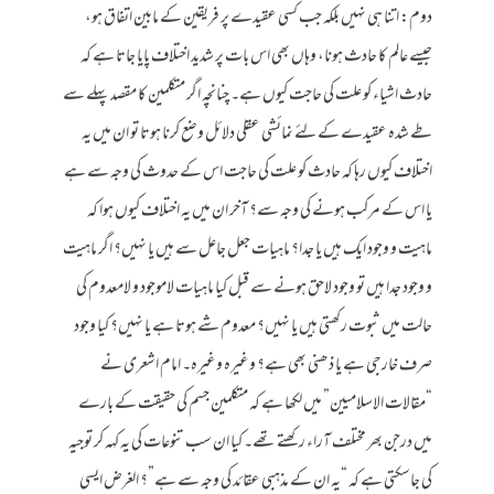
دوم: اتنا ہی نہیں بلکہ جب کسی عقیدے پر فریقین کے مابین اتفاق ہو،
جیسے عالم کا حادث ہونا، وہاں بھی اس بات پر شدید اختلاف پایا جاتا ہے کہ
حادث اشیاء کو علت کی حاجت کیوں ہے۔ چنانچہ اگر متکلمین کا مقصد پہلے سے
طے شدہ عقیدے کے لئے نمائشی عقلی دلائل وضع کرنا ہوتا تو ان میں یہ
اختلاف کیوں رہا کہ حادث کو علت کی حاجت اس کے حدوث کی وجہ سے ہے
یا اس کے مرکب ہونے کی وجہ سے؟ آخر ان میں یہ اختلاف کیوں ہوا کہ
ماہیت و وجود ایک ہیں یا جدا؟ ماہیات جعل جاعل سے ہیں یا نہیں؟ اگر ماہیت
و وجود جدا ہیں تو وجود لاحق ہونے سے قبل کیا ماہیات لاموجود و لامعدوم کی
حالت میں ثبوت رکھتی ہیں یا نہیں؟ معدوم شے ہوتا ہے یا نہیں؟ کیا وجود
صرف خارجی ہے یا ذھنی بھی ہے؟ وغیرہ وغیرہ۔ امام اشعری نے
“مقالات الاسلامیین” میں لکھا ہے کہ متکلمین جسم کی حقیقت کے بارے
میں درجن بھر مختلف آراء رکھتے تھے۔ کیا ان سب تنوعات کی یہ کہہ کر توجیہ
کی جاسکتی ہے کہ “یہ ان کے مذہبی عقائد کی وجہ سے ہے”؟ الغرض ایسی