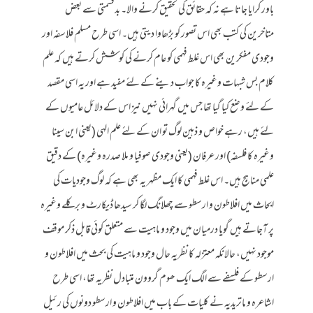
باور کرایا جاتا ہے نہ کہ حقائق کی تحقیق کرنے والا۔ بدقسمتی سے بعض
متاخرین کی کتب بھی اس تصور کو بڑھاوا دیتی ہیں۔ اسی طرح مسلم فلاسفہ اور
وجودی مفکرین بھی اس غلط فہمی کو عام کرنے کی کوشش کرتے ہیں کہ علم
کلام بس شبہات وغیرہ کا جواب دینے کے لئے مفید ہے اور یہ اسی مقصد
کے لئے وضع کیا گیا تھا جس میں گہرائی نہیں نیز اس کے دلائل عامیوں کے
لئے ہیں، رہے خواص و ذہین لوگ تو ان کے لئے علم الہی (یعنی ابن سینا
وغیرہ کا فلسفہ) اور عرفان (یعنی وجودی صوفیا و ملا صدرہ وغیرہ) کے دقیق
علمی مناہج ہیں۔ اس غلط فہمی کا ایک مظہر یہ بھی ہے کہ لوگ وجودیات کی
ابحاث میں افلاطون و ارسطو سے چھلانگ لگا کر سیدھا ڈیکارٹ و برکلے وغیرہ
پر آجاتے ہیں گویا درمیان میں وجود و ماہیت سے متعلق کوئی قابل ذکر موقف
موجود نہیں، حالانکہ معتزلہ کا نظریہ حال وجود و ماہیت کی بحث میں افلاطون و
ارسطو کے فلسفے سے الگ ایک ھوم گروون متبادل نظریہ تھا، اسی طرح
اشاعرہ و ماتریدیہ نے کلیات کے باب میں افلاطون و ارسطو دونوں کی رئیل