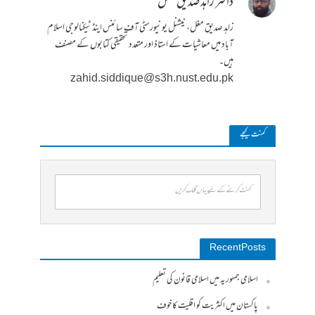
ڈاکٹر زاہد صدیق مغل
زاہد صدیق مغل، نیشنل یونیورسٹی آف سائنس اینڈ ٹیکنالوجی اسلام
آباد میں معاشیات کے استاذ اور متعدد تحقیقی کتابوں کے مصنف
ہیں۔
zahid.siddique@s3h.nust.edu.pk
کمنت کیجے
کمنٹ کرنے کے لیے یہاں کلک کریں
Recent Posts
اسلامی جمہوریہ میں اسلامی قانون کی تعلیم
پاکستان میں اکثریت کو اقلیت کا خوف