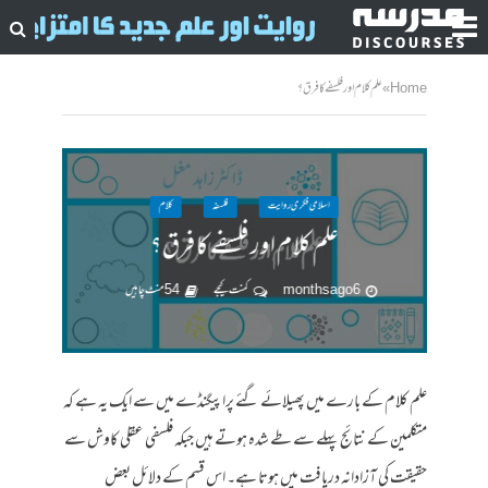
Home
»
علم کلام اور فلسفے کا فرق؟
اسلامی فکری روایت
فلسفہ
کلام
علم کلام اور فلسفے کا فرق؟
6 months ago
کمنت کیجے
54 منٹ چاہیں
علم کلام کے بارے میں پھیلائے گئے پراپیگنڈے میں سے ایک یہ ہے کہ
متکلمین کے نتائج پہلے سے طے شدہ ہوتے ہیں جبکہ فلسفی عقلی کاوش سے
حقیقت کی آزادانہ دریافت میں ہوتا ہے۔ اس قسم کے دلائل بعض