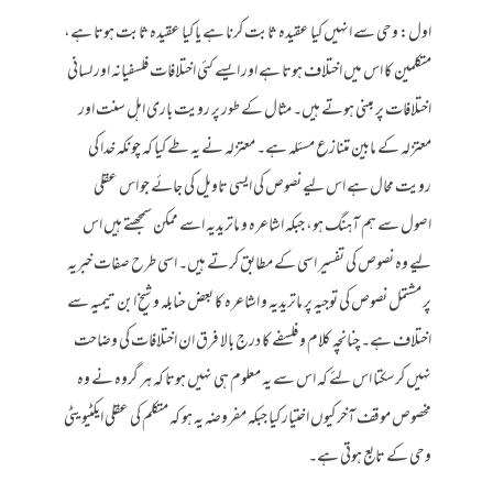
اول: وحی سے انہیں کیا عقیدہ ثابت کرنا ہے یا کیا عقیدہ ثابت ہوتا ہے،
متکلمین کا اس میں اختلاف ہوتا ہے اور ایسے کئی اختلافات فلسفیانہ اور لسانی
اختلافات پر مبنی ہوتے ہیں۔ مثال کے طور پر رویت باری اہل سنت اور
معتزلہ کے مابین متنازع مسئلہ ہے۔ معتزلہ نے یہ طے کیا کہ چونکہ خدا کی
رویت محال ہے اس لیے نصوص کی ایسی تاویل کی جائے جو اس عقلی
اصول سے ہم آہنگ ہو، جبکہ اشاعرہ و ماتریدیہ اسے ممکن سمجھتے ہیں اس
لیے وہ نصوص کی تفسیر اسی کے مطابق کرتے ہیں۔ اسی طرح صفات خبریہ
پر مشتمل نصوص کی توجیہ پر ماتریدیہ و اشاعرہ کا بعض حنابلہ و شیخ ابن تیمیہ سے
اختلاف ہے۔ چنانچہ کلام و فلسفے کا درج بالا فرق ان اختلافات کی وضاحت
نہیں کرسکتا اس لئے کہ اس سے یہ معلوم ہی نہیں ہوتا کہ ہر گروہ نے وہ
مخصوص موقف آخر کیوں اختیار کیا جبکہ مفروضہ یہ ہو کہ متکلم کی عقلی ایکٹیویٹی
وحی کے تابع ہوتی ہے۔