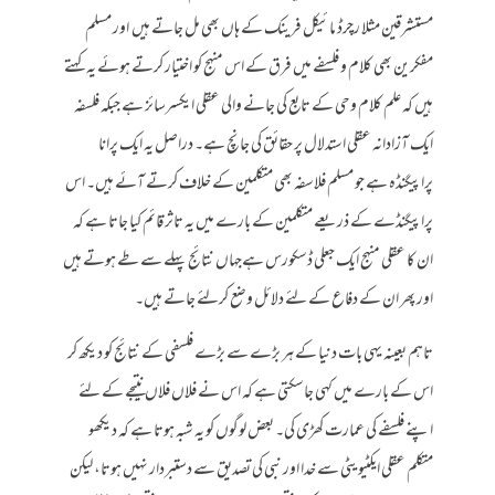
مستشرقین مثلا رچرڈ مائیکل فرینک کے ہاں بھی مل جاتے ہیں اور مسلم
مفکرین بھی کلام و فلسفے میں فرق کے اس منہج کو اختیار کرتے ہوئے یہ کہتے
ہیں کہ علم کلام وحی کے تابع کی جانے والی عقلی ایکسرسائز ہے جبکہ فلسفہ
ایک آزادانہ عقلی استدلال پر حقائق کی جانچ ہے۔ دراصل یہ ایک پرانا
پراپیگنڈہ ہے جو مسلم فلاسفہ بھی متکلمین کے خلاف کرتے آئے ہیں۔ اس
پراپیگنڈے کے ذریعے متکلمین کے بارے میں یہ تاثر قائم کیا جاتا ہے کہ
ان کا عقلی منہج ایک جعلی ڈسکورس ہےجہاں نتائج پہلے سے طے ہوتے ہیں
اور پھر ان کے دفاع کے لئے دلائل وضع کرلئے جاتے ہیں۔
تاہم بعینہ یہی بات دنیا کے ہر بڑے سے بڑے فلسفی کے نتائج کو دیکھ کر
اس کے بارے میں کہی جاسکتی ہے کہ اس نے فلاں فلاں نتیجے کے لئے
اپنے فلسفے کی عمارت کھڑی کی۔ بعض لوگوں کو یہ شبہ ہوتا ہے کہ دیکھو
متکلم عقلی ایکٹیویٹی سے خدا اور نبی کی تصدیق سے دستبردار نہیں ہوتا، لیکن