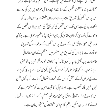
شخص واقعی اپنے اس دعوے میں سچا ہے۔ یعنی متکلم یہ کہہ رہا ہے کہ ہر
حقیقت پسند و عقلمند شخص کے سامنے ایسے دلائل موجود ہیں جن کی رو سے
اس پر اس شخص کی تصدیق واجب ہے اور یہی حقیقت ہر اس انسان کو
مکلف بناتی ہے جس تک اس شخص کی خبر پہنچ گئی، نیز میرا اس شخص کے
دعوے کی تصدیق کرنا ان حقائق کی بنا پر جسٹیفائیڈ و علمی دعوی ہے۔ چنانچہ
وہ ماقبل علمی حقائق جن کے صدق پر اس شخص کے دعوے کی تصدیق
موقوف ہے یا جو اس کی تصدیق میں مضمر ہیں، متکلم کے ان مطالعاتی
حاصلات پر یہ لیبل چسپاں کردینا کہ “یہ آزادانہ غور و فکر نہیں یہ تو محض
اپنے عقیدے کو سچ فرض کرکے اس کی دلیل کھڑی کرنا ہے یا وحی کو پہلے
سے سچ فرض کرکے عقل کو اس کے تحت استعمال کرنا ہے”، یہ کوئی علمی
تجزیہ نہیں بلکہ تعصب ہے۔ اسلام کی آفاقیت اس بات کو مستلزم ہے کہ
اس کا صدق ایسے آفاقی حقائق پر مبنی ہو جو غیر مسلم کے لئے بھی اسے قبول
کرنے کا حوالہ بن سکیں، علم کلام اسی حقیقت کی جستجو و بیان ہے۔