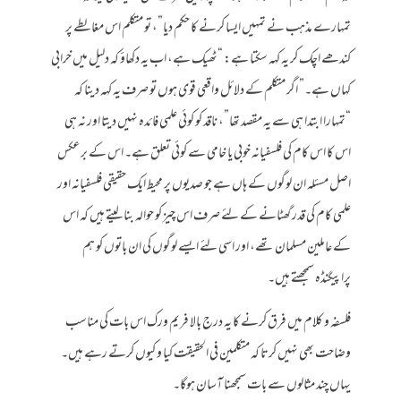
تمہارے مذہب نے تمہیں ایسا کرنے کا حکم دیا”، تو متکلم اس مغالطے پر
کندھے اچک کر یہ کہہ سکتا ہے: “ٹھیک ہے، اب یہ دکھاؤ کہ دلیل میں خرابی
کہاں ہے۔” اگر متکلم کے دلائل واقعی قوی ہوں تو صرف یہ کہہ دینا کہ
“تمہارا ابتدا ہی سے یہ مقصد تھا”، ناقد کو کوئی علمی فائدہ نہیں دیتا اور نہ ہی
اس کا اس کام کی فلسفیانہ خوبی یا خامی سے کوئی تعلق ہے۔ اس کے برعکس
اصل مسئلہ ان لوگوں کے ہاں ہے جو صدیوں پر محیط ایک حقیقی فلسفیانہ اور
علمی کام کی قدر گھٹانے کے لئے صرف اس چیز کو حوالہ بنا لیتے ہیں کہ اس
کے عاملین مسلمان تھے، اور اسی لئے ایسے لوگوں کی ان باتوں کو ہم
پراپیگنڈہ سمجھتے ہیں۔
فلسفہ و کلام میں فرق کرنے کا یہ درج بالا فریم ورک اس بات کی مناسب
وضاحت بھی نہیں کرتا کہ متکلمین فی الحقیقت کیا و کیوں کرتے رہے ہیں۔
یہاں چند مثالوں سے بات سمجھنا آسان ہوگا۔