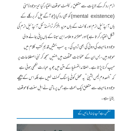
ازم رد کرکے جزیات سے متعلق رئیلسٹ موقف اختیار کیا نیز وجود ذہنی
(mental existence) کو بھی رد کیا (جو آگے چل کر برکلے کے
ہاں آئیڈئیل ازم اور کانٹ کے ہاں مزید بگڑ کر ٹرانسنڈنٹل آئیڈئیل ازم کی
شکل اختیار کرتا ہے) اور معتزلہ و علامہ ابن سینا کے ہاں پائی جانے والی
وجود و ماہیت کی دوئی کی بھی تردید کی۔ یہ سب بحثیں قدیم کتب کلام میں
موجود ہیں، بس ان کے عنوانات مختلف ہیں جنہیں سمجھ کر نئی اصطلاحات پر
میپ کرنا پڑتا ہے۔ العقائد النسفیة کے متن میں جو یہ عبارت لکھی ہوئی ہے
کہ “المعدوم لیس بشیئ” یہ محض کوئی پاسنگ کمنٹ نہیں ہے بلکہ اس کے پیچھے
وجود و ماہیت سے متعلق ایک بحث ہے جس پر ماتن نے اہل سنت کا موقف
بتایا ہے۔
مکمن ہےآپ پسند فرمائیں گے