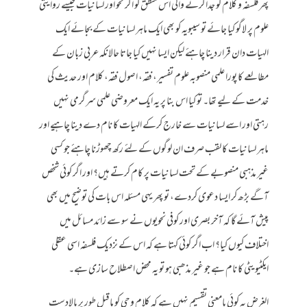
پھر فلسفہ و کلام کو جدا کرنے والی اس منطق کو اگر نحو اور لسانیات جیسے روایتی
علوم پر لاگو کیا جائے تو سیبویہ کو بھی ایک ماہر لسانیات کے بجائے ایک
الہیات دان قرار دینا چاہئے لیکن ایسا نہیں کیا جاتا حالانکہ عربی زبان کے
مطالعے کا پورا علمی منصوبہ علوم تفسیر، فقہ، اصول فقہ، کلام اور حدیث کی
خدمت کے لیے تھا۔ تو کیا اس بنا پر یہ ایک معروضی علمی سرگرمی نہیں
رہتی اور اسے لسانیات سے خارج کرکے الہیات کا نام دے دینا چاہیے اور
ماہر لسانیات کا لقب صرف ان لوگوں کے لئے رکھ چھوڑنا چاہئے جو کسی
غیر مذہبی منصوبے کے تحت لسانیات پر کام کرتے ہیں؟ اور اگر کوئی شخص
آگے بڑھ کر ایسا دعوی کردے، تو پھر یہی مسئلہ اس بات کی توضیح میں بھی
پیش آئے گا کہ آخر بصری اور کوفی نحویوں نے سو سے زائد مسائل میں
اختلاف کیوں کیا؟ اب اگر کوئی کہتا ہے کہ اس کے نزدیک فلسفہ اسی عقلی
ایکٹیویٹی کا نام ہے جو غیر مذھبی ہو تو یہ محض اصطلاح سازی ہے۔
الغرض یہ کوئی بامعنی تقسیم نہیں ہے کہ کلام وحی کو ماقبل طور پر بالادست