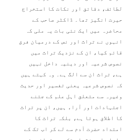
لطائف، دقائق اور نکات کا استخراج
حیرت انگیز تھا۔ ڈاکٹر صاحب کے
محاضرہ میں ایک نئی بات یہ ملی کہ
انہوں نے تراث اور نص کے درمیان فرق
قائم کیا، ان کے نزدیک تراث میں
نصوص شرعیہ اور دینیہ داخل نہیں
ہے، تراث ان سے الگ ہے۔ وہ کہتے ہیں
کہ نصوص شرعیہ یعنی تفسیر اور حدیث
وغیرہ سے متعلق اہل علم کے جتنے
اجتہادات اور آراء ہیں، ان پر تراث
کا اطلاق ہوتا ہے، بلکہ تراث کا
امتداد حضرت آدم سے لے کر اب تک کے
علماء اور فقہاء تک ہے، تراث صرف