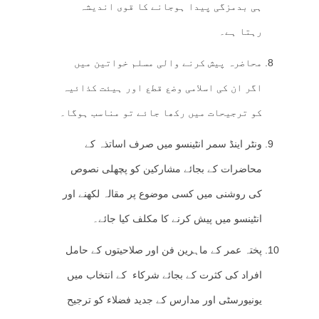
ہی بدمزگی پیدا ہوجانے کا قوی اندیشہ
رہتا ہے۔
محاضرہ پیش کرنے والی مسلم خواتین میں
اگر ان کی اسلامی وضع قطع اور ہیئت کذائیہ
کو ترجیحات میں رکھا جائے تو مناسب ہوگا۔
ونٹر اینڈ سمر انٹینسو میں صرف اساتذہ کے
محاضرات کے بجائے مشارکین کو پچھلی نصوص
کی روشنی میں کسی موضوع پر مقالہ لکھنے اور
انٹینسو میں پیش کرنے کا مکلف کیا جائے۔
پختہ عمر کے ماہرین فن اور صلاحیتوں کے حامل
افراد کی کثرت کے بجائے شرکاء کے انتخاب میں
یونیورسٹی اور مدارس کے جدید فضلاء کو ترجیح