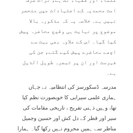
امت محمدیہ کے اجتہادات میں منحصر
نہیں ہے۔ خلاصہ یہ کہ مذکورہ بالا
موضوع پر نہایت ہی وقیع محاضرہ پیش
کیا گیا۔ اس کے علاوہ بھی بہت سے
اچھے محاضرے پیش کیے گئے، جن کی
فہرست اور ان پر تبصرہ طویل الذیل
ہے۔
مدرسہ ڈسکورسز کی انتظامیہ نے جہاں
ہماری علمی سیرابی کا خوبصورت نظم کیا
تھا، وہیں ذہنی تفریح ، تاریخی مقامات کی
سیر اور قطر کے دل کش اور حسین وجمیل
مناظر سے ہمیں محروم نہیں رکھا گیا۔ ہمارا