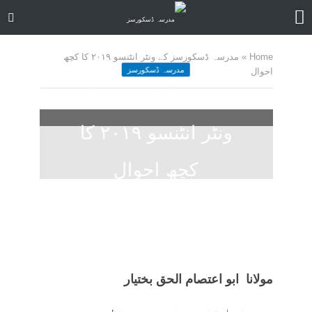
Home
»
مدرسہ ڈسکورسز کے ونٹر انٹنسو ۲٠۱۹ کا کچھ
مدرسہ ڈسکورسز
احوال
مدرسہ ڈسکورسز کے
ونٹر انٹنسو ۲٠۱۹ کا
کچھ احوال
December 4, 2020
کمنت کیجے
62 منٹ چاہیں
مولانا ابو اعتصام الحق بختیار