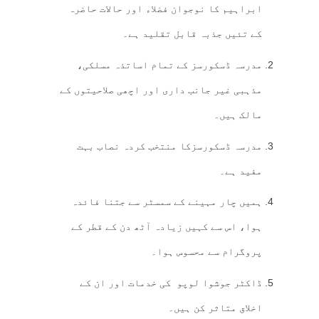
ابراہیم کا نوجوان فضلاء اور حالات حاضرہ
کے تئیں جذبہ قابل تقلید ہے۔
مدرسہ ڈسکورسز کے تمام اساتذہ مسلکی،
مذہبی غیر جانب داری اور اچھی صلاحیتوں کے
مالک ہیں۔
مدرسہ ڈسکورسزکا منتخب کردہ نصاب بہت
مفید ہے۔
ہمیں چار مہینے کے سمسٹر سے جتنا فائدہ
ہوا، اس سے کہیں زیادہ آٹھ دن کے قطر کے
پروگرام سے محسوس ہوا۔
ڈاکٹر جوشوا لوپو کی خدمات اور ان کے
اخلاق متاثر کن ہیں۔