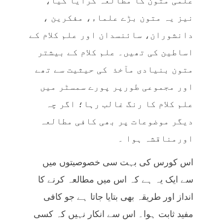
علمی متون کا مطالعہ کرایا گیا،
نیز یہ متون بڑے علماء، مفکرین ،
دانشوران، سائنسدان اور علم کلام کے
اساطین کی تھیں۔ علم کلام کے بیشتر
متون بنیادی مآخذ کی حیثیت سے تھے
اور مجموعی طورپر پورے سمسٹر میں
علم کلام کا رنگ غالب رہا؛ اگر چہ
دیگر موضوعات پر بھی کافی مطالعہ
اورمناقشہ ہوا ۔
اس کورس کی بہت سی خصوصیتوں میں
سے ایک یہ ہے کہ اس میں مطالعہ کرنے کا
انداز اور طریقہ بھی بتایا جاتا ہے جو کافی
مفید ثابت ہوا۔ اس سے انکار نہیں کہ کسی