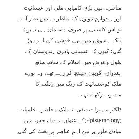
مناظرہ میں بڑی کامیابی ملی اور عیسائیت
اور ہندوازم دونوں کے مناظر بے بس نظر آئے،
تو اس کامیابی پر صرف مسلمان ہی نہیں؛
بلکہ ہندوؤں میں بھی خوشی کی لہر دوڑ
گئی؛ کیوں کہ عیسائی پادری ہندوستان کے
طول وعرض میں اسلام کے ساتھ ساتھ
ہندوازم کوبھی چیلنچ کر رہے تھے، وہ پورے
ملک کوعیسائیت کے رنگ میں رنگنے کا
منصوبہ رکھتے تھے۔
ڈاکٹر سہیرا صدیقی نے ایک محاضرہ علمیات
(Epistemology)کے عنوان پر دیا ، جس میں
بنیادی طور پر تین اہم عناصر پر بحث کی گئی