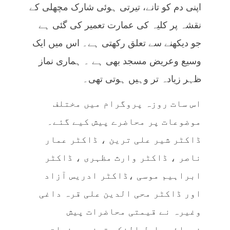
اپنی دم کو تانے، تیرتی ہوئی شارک مچھلی کے
نقشہ پر کلیہ کی عمارت تعمیر کی گئی ہے
جو دیکھنے سے تعلق رکھتی ہے۔ اس میں ایک
وسیع وعریض مسجد بھی ہے ۔ ہماری نماز
ظہر زیادہ تر وہیں ہوتی تھی۔
اس سات روزہ پروگرام میں مختلف
موضوعات پر محاضرے پیش کیے گئے۔
ڈاکٹر شیر علی ترین ، ڈاکٹر عمار
ناصر ، ڈاکٹر وارث مظہری ، ڈاکٹر
ابراہیم موسی ،ڈاکٹر ادریس آزاد
اور ڈاکٹر محی الدین علی قرہ داغی
وغیرہ نے قیمتی محاضرات پیش
فرمائے۔ اول الذکر تینوں حضرات