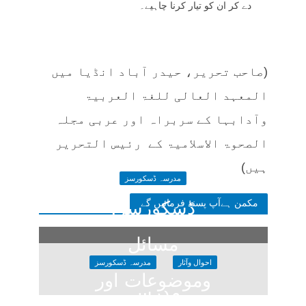
دے کر ان کو تیار کرنا چاہیے۔
(صاحب تحریر، حیدر آباد انڈیا میں
المعہد العالی للغۃ العربیۃ
وآدابہا کے سربراہ اور عربی مجلہ
الصحوۃ الاسلامیۃ کے رئیس التحریر
ہیں)
مدرسہ ڈسکورسز
مکمن ہےآپ پسند فرمائیں گے
ڈسکورسز،
مسائل
احوال وآثار
مدرسہ ڈسکورسز
وموضوعات اور
مدرسہ