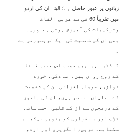
زبانوں پر عبور حاصل ہے؛ البتہ ان کی اردو
میں تقریباً 60 فی صد عربی الفاظ
وترکیبات کی آمیزش ہوتی ہےاوریہ
بھی ان کی شخصیت کی ایک خوبصورتی ہے
۔
ڈاکٹر ابراہیم موسی اس علمی قافلہ
کے روح رواں ہیں۔ سادگی، خورد
نوازی، حوصلہ افزائی ان کی شخصیت
کے نمایاں عناصر ہیں، ان کی باتوں
کے دریچوں سے ان کے قلبی احساسات،
تڑپ اور بے قراری کو بخوبی دیکھا جا
سکتاہے۔ عربی، انگریزی اور اردو