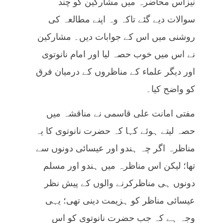
نیزاس محاضرہ میں مشارکین کو چند
سوالات دیے گئے تاکہ وہ اپنے مطالعہ کی
روشنی میں اس کے جوابات دیں۔ مشارکین
نے اس میں خوب حصہ لیا اور امام نانوتوی
اور دیگر علماء کے مناظروں کے درمیان فرق
کو واضح کیا۔
مفتی امانت علی قاسمی نے مناقشہ میں
حصہ لیتے ہوئے کہا کہ حضرت نانوتوی کا یہ
مناظرہ اگر چہ ہندو اور عیسائی دونوں سے
تھا؛ لیکن اس مناظرہ میں ہندو اور مسلم
دونوں ہی مناظرکرنے والوں کے پیش نظر
عیسائی مناظر کو ہزیمت دینی تھی؛ یہی
وجہ ہے کہ جب حضرت نانوتوی کو اس