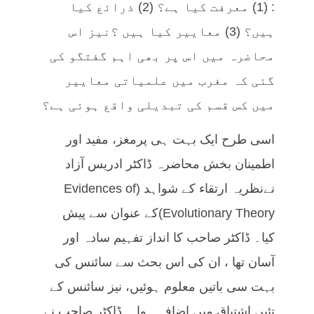
: (1) معرفت کیا ہے؟ (2) ذرائع کیا
ہیں؟ (3) معاییر کیا ہیں ؟نیز اس
محاضرہ میں اس پر بھی اہم گفتگو کی
گئی کہ مغرب میں علمیاتی معاییر
میں کس قسم کی تبدیلی واقع ہوئی ہے؟
اسی طرح ایک بہت ہی پرمغز، مفید اور
اطمینان بخش محاضرہ ڈاکٹر ادریس آزاد
نےنظریہ ارتقاء کے شواہد (Evidences of
Evolutionary Theory)کے عنوان سے پیش
کیا۔ ڈاکٹر صاحب کا انداز تفہیم سادہ اور
آسان تھا ، ان کی اس بحث سے سائنس کی
بہت سی باتیں معلوم ہوئیں، نیز سائنس کے
تئیں اشتیاق میں اضافہ ہوا ۔ ڈاکٹر صاحب نے