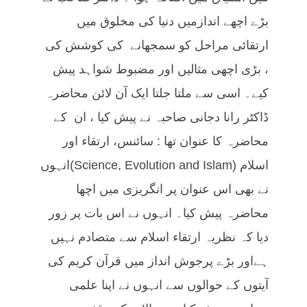
بڑے اچھے اندازمیں دنیا کی مخلوق میں
ارتقائی مراحل کو سمجھانے کی کوشش کی
، بڑی اچھی مثالیں اور مضبوط شواہد پیش
کیے۔ اسی سے ملتا جلتا ایک آن لائن محاضرہ
ڈاکٹر رانا دجانی صاحبہ نے پیش کیا ، ان کے
محاضرہ کا عنوان تھا : سائنس، ارتقاء اور
اسلام (Science, Evolution and Islam)انہوں
نے بھی اس عنوان پر انگریزی میں اچھا
محاضرہ پیش کیا۔ انہوں نے اس بات پر زور
دیا کہ نظریہ ارتقاء اسلام سے متصادم نہیں
ہےاور بڑے پرجوش انداز میں قرآن کریم کی
آیتوں کے حوالوں سے انہوں نے اپنا علمی