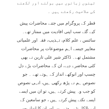
تینوں زبانوں میں بولنے اور لکھنے
کی صلاحیت رکھتے ہیں ۔
قطر کے پروگرام میں جتنے محاضرات پیش
کیے گئے سب اپنی افادیت میں ممتاز تھے۔
سائنس ، علم کلام، تہذیب، فقہ اور علمیاتی
معاییر جیسے اہم موضوعات پر محاضرات
مشتمل تھے۔ ڈاکٹر شیر علی تارین نے بھی
کئی محاضرے دیے، ان کے محاضرات بڑے دل
چسپ اور انوکھے انداز کے ہوتے تھے ۔ جو
نصوص ہم نے پڑھ رکھی ہیں، انہی نصوص
کو جب وہ پیش کرتے ہیں، تو ان میں ایسے
ایسے نکتے پیش کرتے ہیں ، جو سامعین کے
لیے بالکل نئے ہوتے ہیں اور ان کا انداز بھی