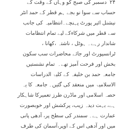
۲۴ دسمبر کی صبح کو وہاں کے وقت کے
حساب سے سوا نو بجے ہم قطر کے حمد انٹر
نیشنل ائیر پورٹ پہنچے۔انتظامیہ کی جانب
سے قطر میں شرکاءکے لیے تمام انتظامات
شاندار رہے۔ ہوٹل ، ناشتہ ،کھانا ،
ٹرانسپورٹ اور جائے محاضرات سب سکون
بخش اور فرحت آمیز تھے۔ تمام نشستیں
جامعہ حمد بن خلیفہ کے کلیۃ الدراسات
الاسلامیۃ میں منعقد کی گئیں۔ جامعہ کا یہ
حصہ اسلامی اور ماڈرن طرز تعمیرکا شاہکار
ہے، بہت دیدہ زیب، پرکشش اور خوبصورت
عمارت ہے۔ سمندر کی سطح پر، آدھی پانی
میں اور آدھی اس کے اوپر،آسمان کی طرف