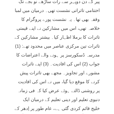
پیر کے دن دوپہر سے رات ساڑھے نو بجے تک
اختتامی تاثراتی نشست تھی۔ درمیان میں لمبا
وقفہ بھی تھا۔ یہ نشست پورے پروگرام کا
خلاصہ تھی، اس میں مشارکین نے اپنے قیمتی
تاثرات کا برملا اظہار کیا۔ بیشتر مشارکین کے
تاثرات تین مرکزی عناصر میں محدود تھے: (1)
مدرسہ ڈسکورسز پر ہونے والے اعتراضات کا
جواب (2) اس کی افادیت۔ (3) اپنے تاثرات
مشورے اور تجاویز۔ مجھے بھی تاثرات پیش
کرنے کا موقع دیا گیا، میں نے اس کی افادیت
پر روشنی ڈالتے ہوئے عرض کیا کہ فی زمانہ
دنیوی تعلیم اور دینی تعلیم کے درمیان ایک
خلیج قائم کردی گئی ہے، عام طور پر اِدھر کے