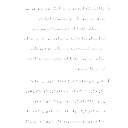
مطالعے کے لیے عربی یا انگریزی میں جونص
دی جاتی ہے، اگر ان نصوص کے اصطلاحی
اورمشکل الفاظ کا حل بھی ساتھ ہی میں
فراہم کردیا جائے تو ہماری توانائی نص کے
اصل مغز کوسمجھنے پر زیادہ خرچ ہوسکتی
ہے؛ ورنہ ہم الفاظ کے پیچوں میں ہی الجھ
کر رہ جاتے ہیں۔
کسی بھی مسلک کے بڑے عالم اور رہنما کا
اگر ذکر آئے تو تمام مشارکین کو حتمی طور
پر یہ التزام کرنا چاہیے کہ ان کے حوالے
سے گفتگو کرتے وقت ادب کا دامن ہاتھ سے نہ
جانے دیں، بصورت دیگر مشارکین کے درمیان