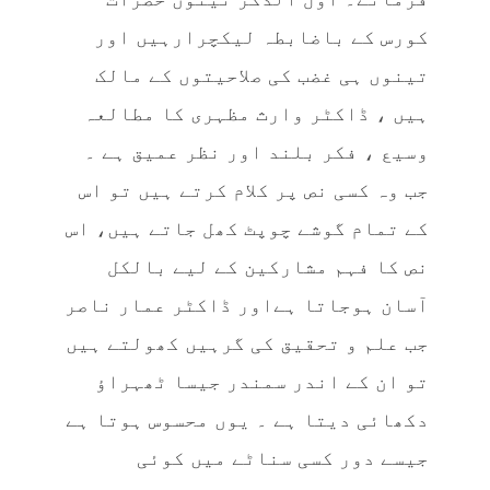
کورس کے باضابطہ لیکچرارہیں اور
تینوں ہی غضب کی صلاحیتوں کے مالک
ہیں ، ڈاکٹر وارث مظہری کا مطالعہ
وسیع ، فکر بلند اور نظر عمیق ہے ۔
جب وہ کسی نص پر کلام کرتے ہیں تو اس
کے تمام گوشے چوپٹ کھل جاتے ہیں، اس
نص کا فہم مشارکین کے لیے بالکل
آسان ہوجاتا ہےاور ڈاکٹر عمار ناصر
جب علم و تحقیق کی گرہیں کھولتے ہیں
تو ان کے اندر سمندر جیسا ٹھہراؤ
دکھائی دیتا ہے ۔ یوں محسوس ہوتا ہے
جیسے دور کسی سناٹے میں کوئی