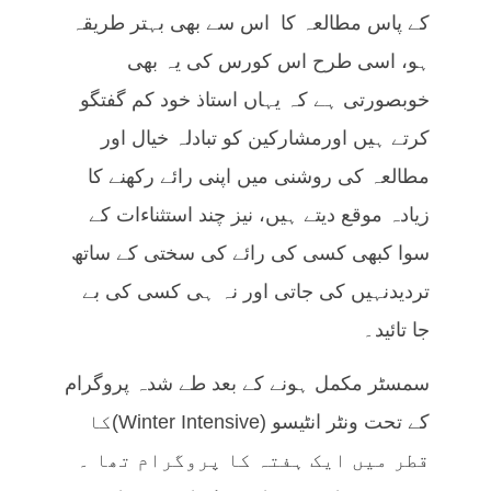
کے پاس مطالعہ کا اس سے بھی بہتر طریقہ
ہو، اسی طرح اس کورس کی یہ بھی
خوبصورتی ہے کہ یہاں استاذ خود کم گفتگو
کرتے ہیں اورمشارکین کو تبادلہ خیال اور
مطالعہ کی روشنی میں اپنی رائے رکھنے کا
زیادہ موقع دیتے ہیں، نیز چند استثناءات کے
سوا کبھی کسی کی رائے کی سختی کے ساتھ
تردیدنہیں کی جاتی اور نہ ہی کسی کی بے
جا تائید۔
سمسٹر مکمل ہونے کے بعد طے شدہ پروگرام
کے تحت ونٹر انٹیسو (Winter Intensive)کا
قطر میں ایک ہفتہ کا پروگرام تھا ۔