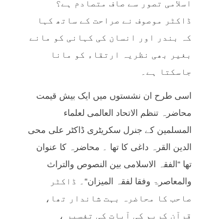
اسلامی تصور سے صاف متصادم ہے؟
ڈاکٹر موصوف نے صراحت کے ساتھ کہا
کہ بندر اور انسان کی کہانی کو مانے
بغیر بھی نظریہ ارتقاء کو مانا
جاسکتا ہے۔
اسی طرح ان نشستوں میں ایک بیش قیمت
محاضرہ تنظم الاتحاد العالمی لعلماء
المسلمین کے جنرل سکریٹری ڈاکٹر علی محی
الدین القرہ داغی کا تھا ۔ محاضرہ کا عنوان
تھا “
الفقہ الاسلامی بين النصوص والتراث
والمعاصرۃ وفقا لفقہ الميزان
“۔ ڈاکٹر
صاحب کا محاضرہ بہت شاندار تھا،
قرآن کریم کی آیات کی تفسیر ،