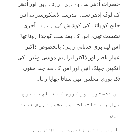
حضرات اُدھر سے بے بہرہ رہتے ہیں اور اُدھر
کے لوگ اِدھر سے۔ مدرسہ ڈسکورسز نے اس
خلیج کو پاٹنے کی کوشش کی ہے۔ یہ آخری
نشست تھی، اس کے بعد سب کوجدا ہونا تھا؛
اس لیے بڑی جذباتی رہی؛ بالخصوص ڈاکٹر
عمار ناصر اور ڈاکٹر ابراہیم موسی وغیرہ کی
آنکھیں چھلک آئیں اور اس کے بعد چند منٹوں
تک پوری مجلس میں سناٹا چھایا رہا۔
ان نشستوں اور کورس کے تعلق سے درج
ذیل چند تاثرات اور مشورے پیش خدمت
ہیں:
مدرسہ ڈسکورسز کے روح رواں ڈاکٹر موسی