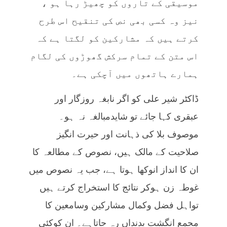
موسیقی کے تاروں کو چھیڑ رہا ہو ،
نیز وہ کسی بھی نص کی تنقیح اس طرح
کرتے ہیں کہ مشارکین کو لگتا ہے کہ
اس متن کے تمام سرکش گھوڑوں کی لگام
ہمارے ہاتھوں میں آچکی ہے۔
ڈاکٹر شیر علی کو اگر نابغہ روزگار اور
عبقری کہا جائے تو شایدمبالغہ نہ ہو۔
موصوف بلا کی ذہانت اور حیرت انگیز
صلاحیت کے مالک ہیں، نصوص کے مطالعہ کا
ان کا انداز انوکھا ہوتا ہے، جب یہ نصوص میں
غوطہ زن ہوکر نتائج کا استخراج کرتے ہیں
تواہل فضل وکمال مشارکین وسامعین کا
مجمع انگشت بدنداں رہ جاتاہے۔ ان کوکئی