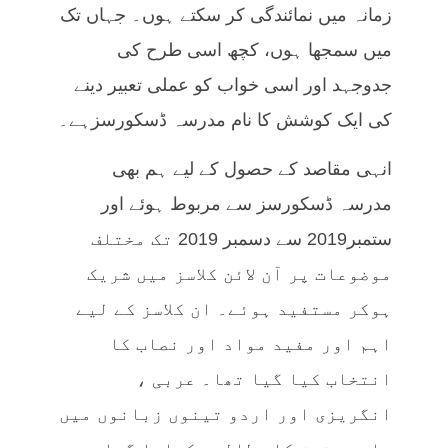
زمانہ میں نمائندگی کر سکتے ہوں۔ جہاں تک
میں سمجھا ہوں، کچھ اسی طرح کی
جدوجہد اور اسی خواب کو عملی تعبیر دینے
کی ایک کوشش کا نام مدرسہ ڈسکورسزہے۔
انہی مقاصد کے حصول کے لیے ہم بھی
مدرسہ ڈسکورسز سے مربوط ہوئے اور
ستمبر2019 سے دسمبر 2019 تک مختلف
موضوعات پر آن لائن کلاسز ميں شریک
ہوکر مستفید ہوئے۔ ان کلاسز کے لیے
اہم اور مفید مواد اور نصاب کا
انتخاب کیا گیا تھا۔ عربی ،
انگریزی اور اردو تینوں زبانوں میں