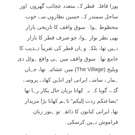
پورا قافلہ قطر کے متعدد عجائب گھروں اور
ساحل سمندر کے حسین نظاروں سے خوب
محظوظ ہوا۔ سوق واقف کا تاریخی بازار
بھی نظر نواز ہوا، جو صرف قطر کا بازار
نہیں تھا، بلکہ وہاں قطر کی تقریباً تہذیب کا
جامع تھا۔ سوق واقف میں ہی واقع ہوٹل دی
ویلیج (The Village) میں عشائیہ تھا، جہاں
ہمارے سامنے ایرانی اور انڈین کھانے پروسے
گئے، گویا کہ یہ کھانا بزبان حال پکار رہا تھا
“
بضاعتكم ردت إليكم
” تاہم کھانا بڑا مزیدار
تھا، ایرانی کبابوں کا ذائقہ تو ہنوز زبان
فراموش نہیں کرسکی۔