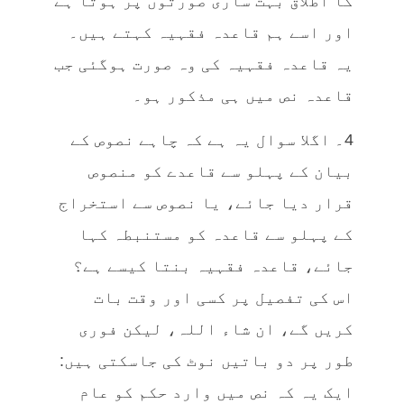
کا اطلاق بہت ساری صورتوں پر ہوتا ہے
اور اسے ہم قاعدہ فقہیہ کہتے ہیں۔
یہ قاعدہ فقہیہ کی وہ صورت ہوگئی جب
قاعدہ نص میں ہی مذکور ہو۔
4۔ اگلا سوال یہ ہے کہ چاہے نصوص کے
بیان کے پہلو سے قاعدے کو منصوص
قرار دیا جائے، یا نصوص سے استخراج
کے پہلو سے قاعدہ کو مستنبطہ کہا
جائے، قاعدہ فقہیہ بنتا کیسے ہے؟
اس کی تفصیل پر کسی اور وقت بات
کریں گے، ان شاء اللہ، لیکن فوری
طور پر دو باتیں نوٹ کی جاسکتی ہیں:
ایک یہ کہ نص میں وارد حکم کو عام