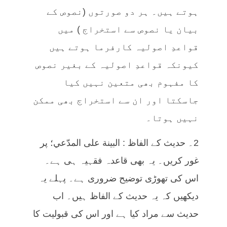
ہوتے ہیں۔ ہر دو صورتوں (نصوص کے
بیان یا نصوص سے استخراج ) میں
قواعدِ اصولیہ کارفرما ہوتے ہیں
کیونکہ قواعدِ اصولیہ کے بغیر نصوص
کا مفہوم بھی متعین نہیں کیا
جاسکتا اور ان سے استخراج بھی ممکن
نہیں ہوتا۔
2۔ حدیث کے الفاظ : البینة علی المدّعي؛ پر
غور کریں۔ یہ بھی قاعدہ فقہیہ ہی ہے۔
اس کی تھوڑی توضیح ضروری ہے۔ پہلے یہ
دیکھیں کہ یہ حدیث کے الفاظ ہیں۔ اب
حدیث سے مراد کیا ہے اور اس کی قبولیت کا