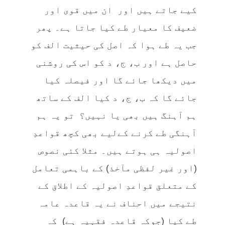
کیے جاتے ہیں اور ان میں قوی اور
ضعیف کا معیار طے کیا جاتا ہے۔ پھر
جب یہ طے ہوا کہ اصل کی حیثیت الف کو
حاصل ہے اور ب، ج، د کو اس کی روشنی
میں دیکھا جائے گا اور فیصلہ کیا
جائے گا کہ ب، ج، د کیا الف کے ساتھ
ہم آہنگ ہیں بھی یا نہیں؟ تو یہ ہم
آہنگی طے کرنے کےلیے بھی کچھ قواعدِ
اصولیہ ہی ہوتے ہیں۔ مثلا کئی نصوص
(اور غیر لفظی مآخذ) کے باہمی تعامل
کے متعلق قواعدِ اصولیہ کے اطلاق کے
نتیجے میں احناف نے یہ قاعدہ عامہ
طے کیا (جوکہ قاعدہ فقہیہ ہے) کہ