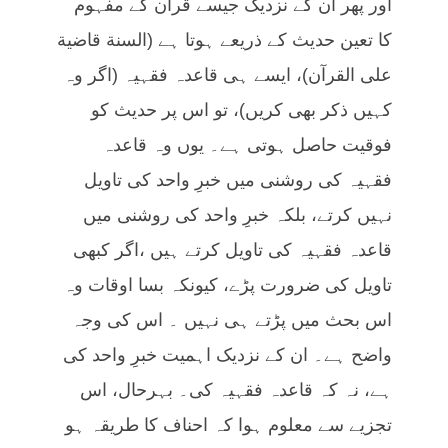
اور پھر ان کے نزدیک جیسے قرآن کے مفہوم
کا تعین حدیث کے ذریعے ہوتا ہے (السنة قاضیة
علی القرآن)، ایسے ہی قاعدہ فقہیہ (اگر وہ
کہیں ذکر بھی کریں)، تو اس پر حدیث کو
فوقیت حاصل ہوتی ہے۔ یوں وہ قاعدہ
فقہیہ کی روشنی میں خبرِ واحد کی تاویل
نہیں کرتے، بلکہ خبرِ واحد کی روشنی میں
قاعدہ فقہیہ کی تاویل کرتے ہیں ،اگر کبھی
تاویل کی ضرورت پڑے، کیونکہ بسا اوقات وہ
اس بحث میں پڑتے ہی نہیں ۔ اس کی وجہ
واضح ہے۔ ان کے نزدیک اہمیت خبرِ واحد کی
ہے، نہ کہ قاعدہ فقہیہ کی۔ بہرحال، اس
تجزیے سے معلوم ہوا کہ احناف کا طریقہ ہو