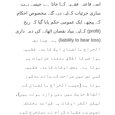
اسے قاعدہ فقہیہ کہا جاتا ہے، جیسے بہت
ساری جزئیات کےلیے دیے گئے مخصوص احکام
کے پیچھے ایک عمومی حکم پایا گیا کہ ربح
(profit) کےلیے بنیاد نقصان اٹھانے کی ذمہ داری
(liability to bear loss) ہے۔ چنانچہ
الخراج بالضمان ایک قاعدہ فقہیہ
ہوا جس کا اطلاق متعدد جزئیات پر
ہوتا ہے۔ بعض اوقات قاعدہ فقہیہ
کسی نص میں صراحت کے ساتھ مذکور
ہوتا ہے (جیسے الخراج بالضمان کے
الفاظ حدیث میں بھی وارد ہوئے ہیں)،
لیکن اکثر اوقات یہ قواعد مختلف
نصوص سے فقہاے کرام نے مستخرج کیے