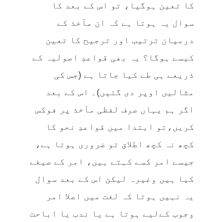
کا تعین ہوگیا، تو اس کے بعد کا
سوال یہ ہوتا ہے کہ ان مآخذ کے
درمیان ترتیب اور ترجیح کا تعین
کیسے ہوگا؟ یہ بھی قواعدِ اصولیہ کے
ذریعے ہی طے کیا جاتا ہے (جس کی
مثالیں اوپر دی گئیں)۔ اس کے بعد
اگر ہم یہاں صرف لفظی مآخذ پر فوکس
کریں،تو ابتدا میں قواعدِ نحو کا
کچھ نہ کچھ اطلاق تو ضروری ہوتا ہے،
جیسے امر کسے کہتے ہیں، امر کے صیغے
کیا ہیں وغیرہ لیکن اس کے بعد سوال
یہ نہیں ہوتا کہ لغت میں اصلا امر
وجوب کےلیے ہوتا ہے یا ندب یا اباحت