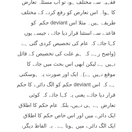
فقہیہ سے مختلف ہو، تو اب مسئلہ تعارض
کا ہوا۔ اس تعارض کو رفع کرنے کے مختلف
طریقے ہیں۔ مثلا اس deviant حکم کو
قاعدے سے استثنا قرار دیا جائے ، جیسے یوں
کہا جائے کہ عام کی تخصیص کردی گئی ہے
(واضح رہے کہ ہم علت کی تخصیص کے قائل
نہیں ہے لیکن ابھی اس بحث میں جانے کا
موقع نہیں ہے)۔ ایک اور صورت یہ ہوسکتی
ہے کہ اس deviant حکم کو الگ دائرے کا حکم
قرار دیا جائے، یعنی یہ کہا جائے کہ کوئی
تعارض ہے ہی نہیں، بلکہ عام حکم کا اطلاق
ایک دائرے میں اور اس خاص حکم کا اطلاق
ایک الگ دائرے میں ہوتا ہے۔ بہ الفاظ دیگر،