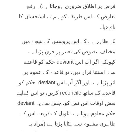
قرض پر اطلاق ضروری ہوجاتا ہے)۔ رفع
تعارض کے اس طریقے کو ہم نے استحسان کا
نام دیا۔
6۔ ظاہر ہے کہ اس پروسس کے نتیجے میں
مختلف نصوص کی تعبیر پر فرق پڑتا ہے
کیونکہ اگر آپ اس deviant حکم کو قاعدے
سے استثنا قرار دیں، تو قاعدے کے عموم پر
اثر پڑتا ہے، اور اگر آپ اس deviant حکم کو
قاعدے کے ساتھ reconcile کریں، تو اس کےلیے
بعض اوقات اس نص کو، جس سے یہ deviant
حکم معلوم ہوتا ہے، تاویل کے ذریعے اس کے
ظاہری مفہوم سے ہٹانا پڑتا ہے (مراد یہ