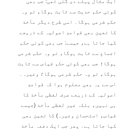
ایک مثال پہلے دی گئی تھی: جب بھی
کوئی حکم حدیث سے ثابت ہوگا، تو وہ
حکم شرعی ہوگا۔ اسی طرح دیگر مآخذ
کا تعین بھی قواعدِ اصولیہ کے ذریعے
کیا جاتا ہے، جیسے: جب بھی کوئی حکم
اجماع سے ثابت ہوگا، تو وہ حکم شرعی
ہوگا؛ جب بھی کوئی حکم قیاس سے ثابت
ہوگا، تو وہ حکم شرعی ہوگا؛ وغیرہ۔
اس سے یہ بھی معلوم ہوا کہ قواعدِ
اصولیہ کے ذریعے صرف لفظی مآخذ کا
ہی نہیں، بلکہ غیر لفظی مآخذ (جیسے
قیاس، استحسان وغیرہ) کا تعین بھی
کیا جاتا ہے۔ پھر جب ایک دفعہ مآخذ