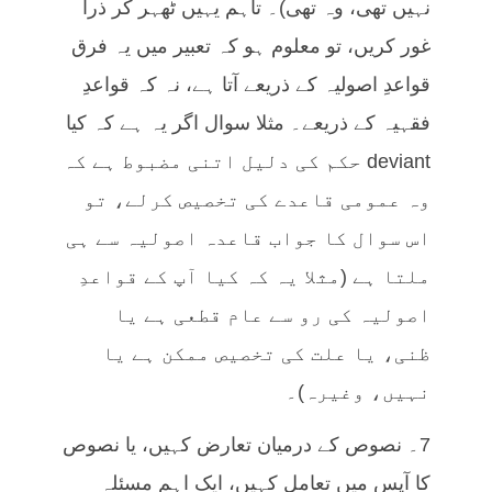
نہیں تھی، وہ تھی)۔ تاہم یہیں ٹھہر کر ذرا
غور کریں، تو معلوم ہو کہ تعبیر میں یہ فرق
قواعدِ اصولیہ کے ذریعے آتا ہے، نہ کہ قواعدِ
فقہیہ کے ذریعے۔ مثلا سوال اگر یہ ہے کہ کیا
deviant حکم کی دلیل اتنی مضبوط ہے کہ
وہ عمومی قاعدے کی تخصیص کرلے، تو
اس سوال کا جواب قاعدہ اصولیہ سے ہی
ملتا ہے (مثلا یہ کہ کیا آپ کے قواعدِ
اصولیہ کی رو سے عام قطعی ہے یا
ظنی، یا علت کی تخصیص ممکن ہے یا
نہیں، وغیرہ)۔
7۔ نصوص کے درمیان تعارض کہیں، یا نصوص
کا آپس میں تعامل کہیں، ایک اہم مسئلہ