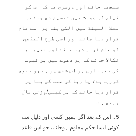
سمجھا جائے اور دوسری یہ کہ اس کو
قیاس کی صورت میں توسیع دی جائے۔
مثلا البینة میں الکی بنا پر اسے عام
قرار دیا جائے اور اسی طرح المدّعي
کو عام قرار دیا جائے اور نتیجہ یہ
نکالا جائے کہ ہر دعوے میں ہر ثبوت
کی ذمہ داری ہر اس شخص پر ہے جو دعوی
کررہاہے؛ یا ربا کی علت کی بنا پر
قرار دیا جائے کہ ہر کیلی/وزنی مال
ربوی ہے۔
5۔ اس کے بعد اگر ہمیں کسی اور دلیل سے
کوئی ایسا حکم معلوم ہوجائے، جو اس قاعدہ