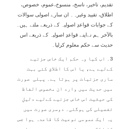
تقدیم، تاخیر، ناسخ، منسوخ،عموم، خصوص،
اطلاق، تقیید وغیرہ۔ ان سارے اصولی سوالات
کے جوابات قواعدِ اصولیہ کے ذریعے ملتے ہیں۔
بالآخر ہم نےاپنے قواعدِ اصولیہ کے ذریعے اس
حدیث سے حکم معلوم کرلیا۔
3۔ اب کیا وہ حکم ایک خاص جزئیے
کےلیے ہے، یا اس کا اطلاق کئی بہت
ساری جزئیات پر ہوتا ہے۔ پہلی صورت
میں حدیث میں وارد ان مخصوص الفاظ
کی حیثیت اس خاص جزئیے کےلیے دلیلِ
تفصیلی کی ہوگئی۔ دوسری صورت میں
یہ ایک عمومی نوعیت کا قاعدہ ہوا جس