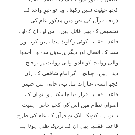
کچھ حیثیت نہیں رکھتا۔ وہ تو خبرِ واحد کے
ذریعے قرآن کی نص میں مذکور عام کی
تخصیص کے بھی قائل ہیں۔ اس لیے ان کےلیے
قاعدہ فقہیہ کوئی رکاوٹ پیدا نہیں کرتا اور
سند کے اتصال اور دیگر پہلوؤں سے وہ أخذوا
والی روایت کو فادوا والی روایت پر ترجیح
دیتے ہیں۔ چنانچہ اگر امام شافعی کے ہاں
کچھ ایسی عبارات مل بھی جاتی ہیں جنھیں
قاعدہ فقہیہ قرار دیا جاسکتا ہو، تو ان کے
اصولی نظام میں اس کی کچھ خاص اہمیت
نہیں ہے کیونکہ ایک تو قرآن کے عام کی طرح
قاعدہ فقہیہ بھی ان کے نزدیک ظنی ہوتا ہے