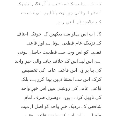
قاعدہ عامہ کے ساتھ ہم آہنگ ہے جبکہ
أخذوا والی روایت بظاہر اس قاعدے
کے خلاف نظر آتی ہے۔
9۔ اب اس پہلو سے دیکھیں کہ چونکہ احناف
کے نزدیک عام قطعی ہوتا ہے اور قاعدہ
فقہیہ کو اس وجہ سے قطعیت حاصل ہوتی
ہے، اس لیے اس کے خلاف جانے والی خبرِ واحد
کی بنا پر وہ اس قاعدہ عامہ کی تخصیص
کرکے اس سے استثنا نہیں پیدا کررہے، بلکہ
قاعدہ عامہ کی روشنی میں اس خبرِ واحد
کی تاویل کرتے ہیں۔ دوسری طرف امام
شافعی کے نزدیک خبرِ واحد کو اصل اہمیت
حاصل ہے اور اس کے سامنے قاعدہ فقہیہ