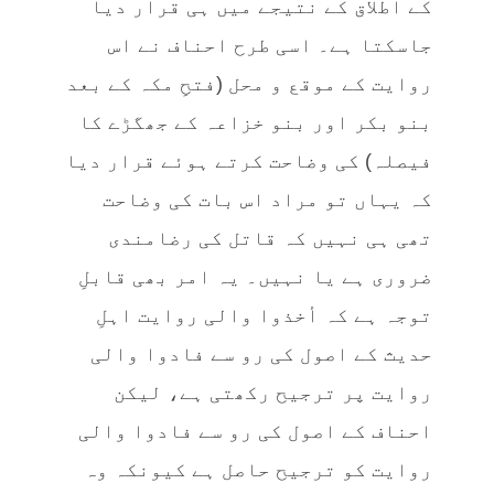
کے اطلاق کے نتیجے میں ہی قرار دیا
جاسکتا ہے۔ اسی طرح احناف نے اس
روایت کے موقع و محل (فتحِ مکہ کے بعد
بنو بکر اور بنو خزاعہ کے جھگڑے کا
فیصلہ) کی وضاحت کرتے ہوئے قرار دیا
کہ یہاں تو مراد اس بات کی وضاحت
تھی ہی نہیں کہ قاتل کی رضامندی
ضروری ہے یا نہیں۔ یہ امر بھی قابلِ
توجہ ہے کہ أخذوا والی روایت اہلِ
حدیث کے اصول کی رو سے فادوا والی
روایت پر ترجیح رکھتی ہے، لیکن
احناف کے اصول کی رو سے فادوا والی
روایت کو ترجیح حاصل ہے کیونکہ وہ