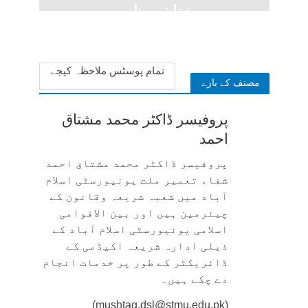
مختلف ظہور
1 week ago
تمام پوسٹس ملاحظہ کیجے
مصنف کے بارے
پروفیسر ڈاکٹر محمد مشتاق
احمد
پروفیسر ڈاکٹر محمد مشتاق احمد
شفاء تعمیر ملت یونیورسٹی اسلام
آباد میں شعبہ شریعہ وقانون کے
چیئرمین ہیں اور بین الاقوامی
اسلامی یونیورسٹی اسلام آباد کے
ذیلی ادارہ شریعہ اکیڈمی کے
ڈائریکٹر کے طور پر خدمات انجام
دے چکے ہیں۔
(mushtaq.dsl@stmu.edu.pk)