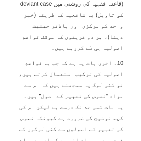
(قاعدہ فقہیہ کی روشنی میں deviant case
کی تاویل) یا شافعیہ کا طریقہ (خبرِ
واحد کو مرکزی اور بالاتر حیثیت
دینا)، ہر دو فریقوں کا موقف قواعدِ
اصولیہ ہی طے کررہے ہیں۔
10۔ آخری بات یہ ہے کہ جب ہم قواعدِ
اصولیہ کی ترکیب استعمال کرتے ہیں،
تو کئی لوگ یہ سمجھتے ہیں کہ اس سے
مراد “نصوص کی تعبیر کے اصول” ہیں۔
یہ بات کسی حد تک درست ہے لیکن اس کی
کچھ توضیح کی ضرورت ہے کیونکہ نصوص
کی تعبیر کے اصولوں سے کئی لوگوں کے
ذہن میں یہ بات آتی ہے کہ ان سے مراد