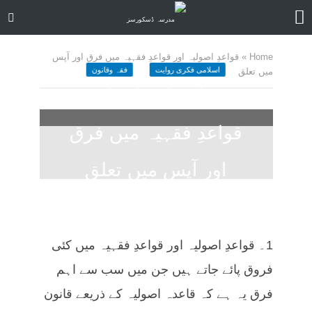
Home
»
قواعدِ اصولیہ اور قواعدِ فقہیہ میں فرق اور آپس
اسلامی فکری روایت
فقہ وقانون
میں تعلق
قواعدِ اصولیہ اور
قواعدِ فقہیہ میں فرق
اور آپس میں تعلق
February 19, 2022
ا کمنٹ
58 منٹ چاہیں
1۔ قواعدِ اصولیہ اور قواعدِ فقہیہ میں کئی
فروق پائے جاتے ہیں جن میں سب سے اہم
فرق یہ ہے کہ قاعدہ اصولیہ کے ذریعے قانون