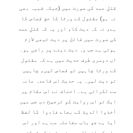
قتلِ عمد کی صورت میں (جبکہ شبہہ بھی
نہ ہو) مقتول کے ورثا کا حق قصاص کا
ہے، نہ کہ دیت کا، اور یہ کہ قتلِ عمد
کی صورت میں قاتل پر دیت تبھی لازم
ہوتی ہے جب وہ دیت دینے پر راضی ہو۔
اب دوسری طرف حدیث میں ہے کہ مقتول
کے ورثا چاہیں تو قصاص لیں، چاہیں
تو دیت لیں۔ یہ حدیث اس قاعدہ عامہ
سے ٹکراتی ہے۔ احناف نے اس مقام پر
ایک تو اس روایت کو ترجیح دی جس میں
أخذوا الدیة کے بجاے فادوا کا لفظ
آیا ہے جو باب مفاعلہ سے ہے اور اس
باب کے افعال میں فریقین کی شرکت