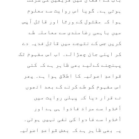
ہوتی ہے۔ گویا اس روایت سے معلوم
ہوا کہ مقتول کے ورثا اور قاتل آپس
میں باہمی رضامندی سے معاملہ طے
کریں جس کے نتیجے میں قاتل فدیہ دے
کر اپنی جان چھڑالے۔ اب اس مفہوم تک
پہنچنے کےلیے بھی ظاہر ہے کہ کئی
قواعدِ اصولیہ کا اطلاق ہوا ہے۔ پھر
اس مفہوم کو طے کرنے کے بعد انھوں
نے قرار دیا کہ پہلی روایت میں
أخذوا سے مراد فادوا ہی ہے اور
أخذوا سے فادوا کی نفی نہیں ہوتی۔
یہ بھی ظاہر ہے کہ بعض قواعدِ اصولیہ