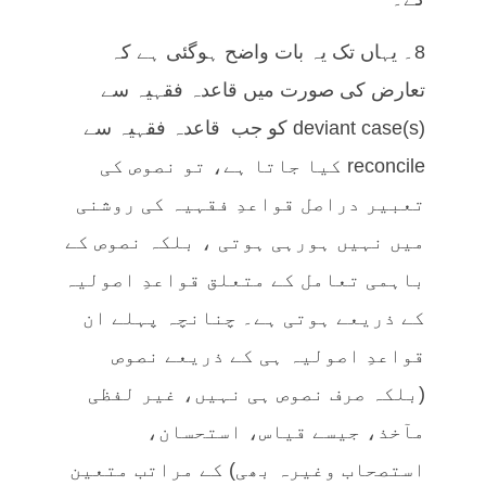
8۔ یہاں تک یہ بات واضح ہوگئی ہے کہ
تعارض کی صورت میں قاعدہ فقہیہ سے
deviant case(s) کو جب قاعدہ فقہیہ سے
reconcile کیا جاتا ہے، تو نصوص کی
تعبیر دراصل قواعدِ فقہیہ کی روشنی
میں نہیں ہورہی ہوتی ، بلکہ نصوص کے
باہمی تعامل کے متعلق قواعدِ اصولیہ
کے ذریعے ہوتی ہے۔ چنانچہ پہلے ان
قواعدِ اصولیہ ہی کے ذریعے نصوص
(بلکہ صرف نصوص ہی نہیں، غیر لفظی
مآخذ، جیسے قیاس، استحسان،
استصحاب وغیرہ بھی) کے مراتب متعین