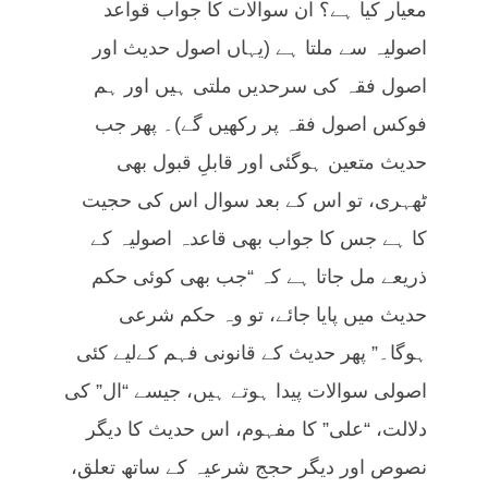
معیار کیا ہے؟ ان سوالات کا جواب قواعد
اصولیہ سے ملتا ہے (یہاں اصول حدیث اور
اصول فقہ کی سرحدیں ملتی ہیں اور ہم
فوکس اصول فقہ پر رکھیں گے)۔ پھر جب
حدیث متعین ہوگئی اور قابلِ قبول بھی
ٹھہری، تو اس کے بعد سوال اس کی حجیت
کا ہے جس کا جواب بھی قاعدہ اصولیہ کے
ذریعے مل جاتا ہے کہ “جب بھی کوئی حکم
حدیث میں پایا جائے، تو وہ حکم شرعی
ہوگا۔” پھر حدیث کے قانونی فہم کےلیے کئی
اصولی سوالات پیدا ہوتے ہیں، جیسے “ال” کی
دلالت، “علی” کا مفہوم، اس حدیث کا دیگر
نصوص اور دیگر حجج شرعیہ کے ساتھ تعلق،