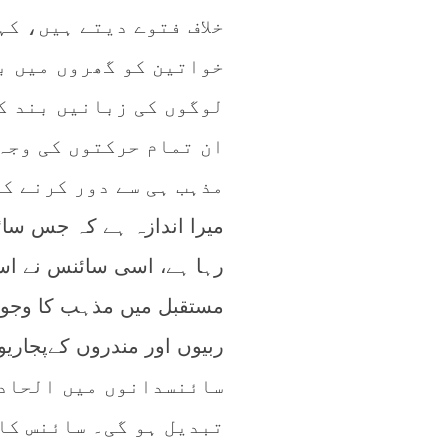
خلاف فتوے دیتے ہیں، ک
خواتین کو گھروں میں ب
لوگوں کی زبانیں بند ک
ان تمام حرکتوں کی وجہ 
مذہب ہی سے دور کرنے کا
میرا اندازہ ہے کہ جس سائ
رہا ہے، اسی سائنس نے اسی
مستقبل میں مذہب کا وجود
ربیوں اور مندروں کےپجاری
سائنسدانوں میں الحادی
تبدیل ہو گی۔ سائنس کائ