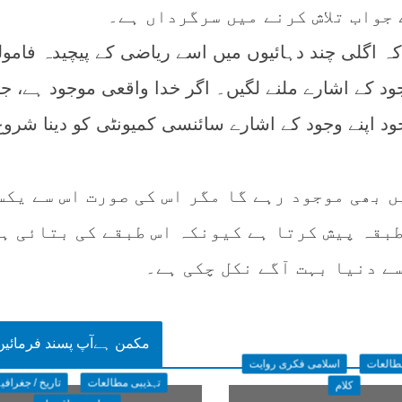
 جواب تلاش کرنے میں سرگرداں ہے۔
ہ اگلی چند دہائیوں میں اسے ریاضی کے پیچیدہ فامول
ود کے اشارے ملنے لگیں۔ اگر خدا واقعی موجود ہے، ج
خود اپنے وجود کے اشارے سائنسی کمیونٹی کو دینا شروع
 بھی موجود رہے گا مگر اس کی صورت اس سے یکس
طبقہ پیش کرتا ہے کیونکہ اس طبقے کی بتائی ہ
ے دنیا بہت آگے نکل چکی ہے۔
مکمن ہےآپ پسند فرمائیں
طالعات
اسلامی فکری روایت
تہذیبی مطالعات
تاریخ / جغرافی
کلام