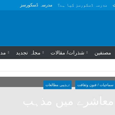
ث
مدرسہ ڈسکورسز کیا ہے؟
مدرسہ ڈسکورسز
مصنفین
شذرات/ مقالات
مجلہ تجدید
مد
سماجیات / فنون وثقافت
تہذیبی مطالعات
معاشرے میں مذہب