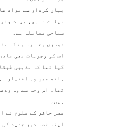
یہاں کردار سے مراد عا
دیانت داری، میرٹ وغیر
سماجی معاملہ ہے۔
دوسری وجہ یہ ہے کہ مذ
اس کی وجوہات بھی مادی
گیا تھا کہ مذہبی طبقا
ہاتھ میں وہ اختیار نہ
تھا۔ اس وجہ سے وہ ردعم
ہیں۔
عصر حاضر کے علوم نے ان
اپنا غصہ دور جدید کی ع