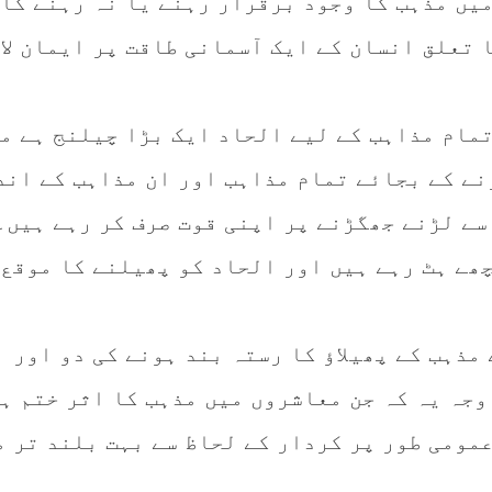
میں مذہب کا وجود برقرار رہنے یا نہ رہنے کا
 تعلق انسان کے ایک آسمانی طاقت پر ایمان لا
تمام مذاہب کے لیے الحاد ایک بڑا چیلنج ہے م
نے کے بجائے تمام مذاہب اور ان مذاہب کے اند
سے لڑنے جھگڑنے پر اپنی قوت صرف کر رہے ہیں۔
ھے ہٹ رہے ہیں اور الحاد کو پھیلنے کا موقع 
مذہب کے پھیلاؤ کا رستہ بند ہونے کی دو اور
وجہ یہ کہ جن معاشروں میں مذہب کا اثر ختم ہ
عمومی طور پر کردار کے لحاظ سے بہت بلند تر م