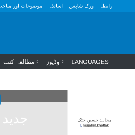
رابطہ
ورک شاپس
اساتذہ
موضوعات اور مباح
LANGUAGES
وڈیوز
مطالعہ کتب
جدید 
مجاہد حسین خٹک
mujahid.khattak