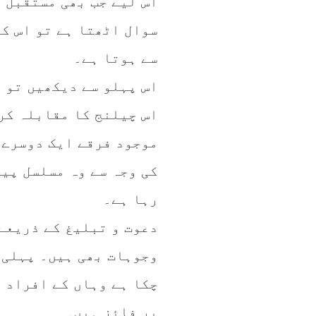
اس لیے جب بھی مستقبل 
سوال اٹھتا ہے تو اس کا
سے ہوتا ہے۔
اس پہلو سے دیکھیں تو 
اس چیلنج کا مقابلہ کر
موجود فرقے ایک دوسرے 
کی وجہ سے وہ مسلسل پیچ
رہا ہے۔
دعوت و تبلیغ کے ذریعے 
وجوہات بھی ہیں۔ پہلی 
چکا ہے وہاں کے افراد 
پر فائز ہیں۔