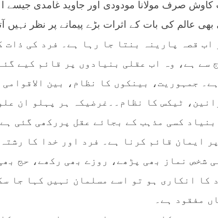
 کاوش صرف مولانا مودودی اور جاوید غامدی جیسے ا
ی عالم کی بات کے اثرات بڑے پیمانے پر نظر نہیں آت
اب قصہ پارینہ بنتا جا رہا ہے۔ فرد کی ذات ک
 سے ہے، وہ اب عقلی بنیادوں پر قائم کیے گئے
ہے۔ جمہوریت، بینکوں کا نظام، بین الاقوامی
نین، ٹیکس کا نظام۔۔غرضیکہ ہر پہلو ان علو
 بنیاد کسی مذہب کے بجائے عقل پررکھی گئی ہے
ر ایمان قائم کرنا ہے۔ فرد اور خدا کا رشتہ 
ی شخص نماز بھی پڑھے، روزے بھی رکھے، حج بھی
 کا انکاری ہو تو اسے مسلمان نہیں کہا جا سک
ں مفقود ہے۔