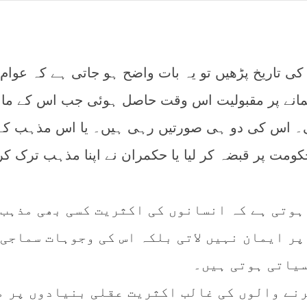
کی تاریخ پڑھیں تو یہ بات واضح ہو جاتی ہے کہ عوام
انے پر مقبولیت اس وقت حاصل ہوئی جب اس کے مان
ی۔ اس کی دو ہی صورتیں رہی ہیں۔ یا اس مذہب کے
ومت پر قبضہ کر لیا یا حکمران نے اپنا مذہب ترک کر
ہوتی ہے کہ انسانوں کی اکثریت کسی بھی مذہب 
 پر ایمان نہیں لاتی بلکہ اس کی وجوہات سماجی
یاتی ہوتی ہیں۔
رنے والوں کی غالب اکثریت عقلی بنیادوں پر م