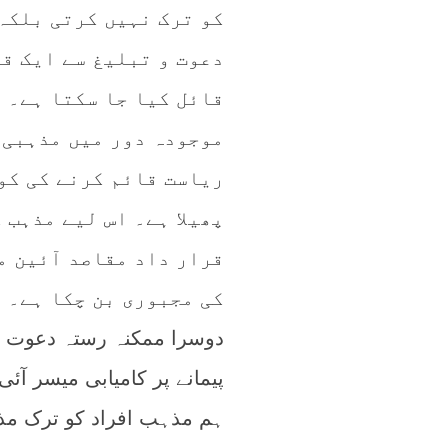
کو ترک نہیں کرتی بلکہ
دعوت و تبلیغ سے ایک قل
قائل کیا جا سکتا ہے۔
موجودہ دور میں مذہبی 
ریاست قائم کرنے کی کو
پھیلا ہے۔ اس لیے مذہب 
قرار داد مقاصد آئین م
کی مجبوری بن چکا ہے۔
دوسرا ممکنہ رستہ دعوت و 
پیمانے پر کامیابی میسر آ
ہم مذہب افراد کو ترک مذ