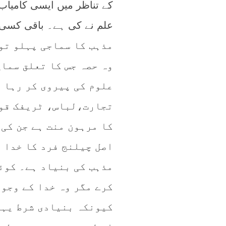
کے تناظر میں ایسی کامیاب
علم نے کی ہے۔ باقی کسی بھ
مذہب کا سماجی پہلو تو 
وہ حصہ جس کا تعلق سماج
علوم کی پیروی کر رہا 
تجارت،لباس، ٹریفک قوا
کا مرہون منت ہے جن کی
اصل چیلنج فرد کا خدا پ
مذہب کی بنیاد ہے۔ کوئ
کرے مگر وہ خدا کے وجود
کیونکہ بنیادی شرط یہا