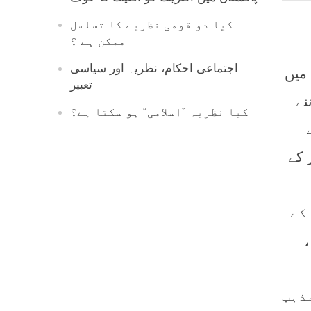
کیا دو قومی نظریے کا تسلسل
ممکن ہے ؟
اجتماعی احکام، نظریہ اور سیاسی
 میں
تعبیر
نے
کیا نظریہ ”اسلامی“ ہو سکتا ہے؟
 کے
کے
،
ذہب