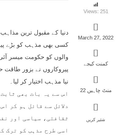
Views:
251
دنیا کے مقبول ترین مذاہب 
March 27, 2022
کسی بھی مذہب کو بڑے پیم
والوں کو حکومت میسر آئ
کمنت کیجے
پیروکاروں نے بزور طاقت حک
نیا مذہب اختیار کر لیا۔
22 منٹ چاہیں
اس سے یہ بات بھی ثابت 
دلائل سے قائل ہو کر اس
ثقافتی، سیاسی اور نفس
شئیر کریں
اسی طرح مذہب کو ترک ک