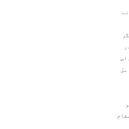
نے
گر
ر
اس
مل
و
قام