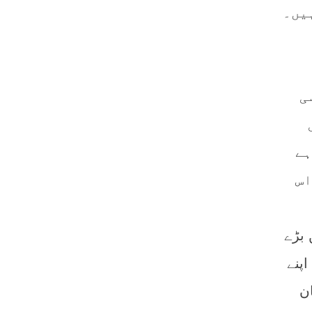
یں۔
ی
ہے
اس
 بڑے
پنے
ن