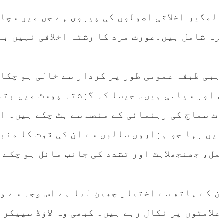
لمگیر اخلاقی اصولوں کی پیروی ہے جن میں سچا
ہ شامل ہیں۔عورت مرد کا رشتہ اخلاقی نہیں بل
ہبی طبقہ عمومی طور پر کردار سے خالی ہو چکا 
 اور سیاسی ہیں۔ جیسا کہ گزشتہ پوسٹ میں بتا
ت سماج کی رہنمائی کے منصب سے ہٹ چکے ہیں۔ ان
یں رہا جو ہزاروں سالوں سے ان کی قوت کا منب
ل، جھنجھلاہٹ اور تشدد کی جانب مائل ہو چکے
 کے ہاتھ سے اختیار چھین لیا ہے اس وجہ سے و
لامتوں پر نکال رہے ہیں۔ کبھی وہ لاؤڈ سپیکر 