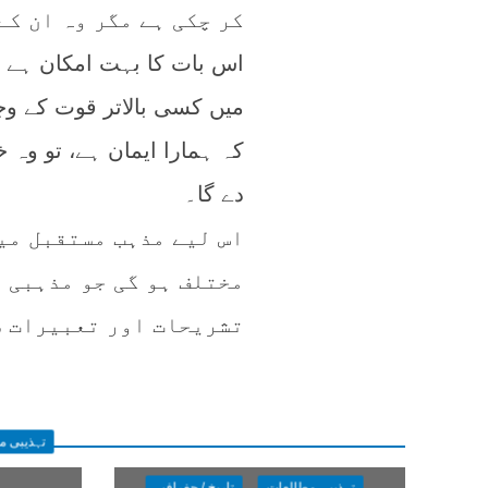
کر چکی ہے مگر وہ ان کے
اس بات کا بہت امکان ہے ک
میں کسی بالاتر قوت کے وج
کہ ہمارا ایمان ہے، تو وہ 
دے گا۔
اس لیے مذہب مستقبل میں
مختلف ہو گی جو مذہبی 
تشریحات اور تعبیرات س
تہذیبی م
تہذیبی مطالعات
تاریخ / جغرافیہ