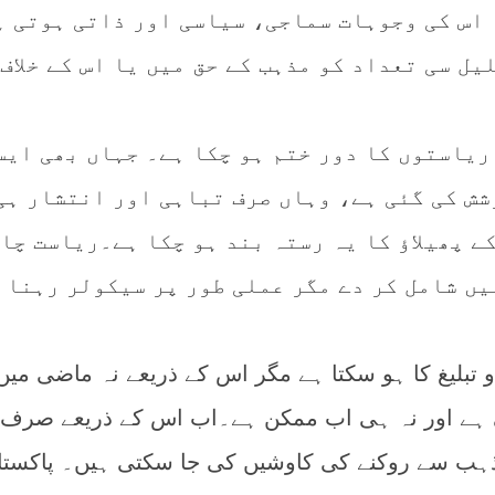
 اس کی وجوہات سماجی، سیاسی اور ذاتی ہوتی ہ
یل سی تعداد کو مذہب کے حق میں یا اس کے خلاف
ریاستوں کا دور ختم ہو چکا ہے۔ جہاں بھی ایس
شش کی گئی ہے، وہاں صرف تباہی اور انتشار ہی
کے پھیلاؤ کا یہ رستہ بند ہو چکا ہے۔ریاست چا
یں شامل کر دے مگر عملی طور پر سیکولر رہنا 
تبلیغ کا ہو سکتا ہے مگر اس کے ذریعے نہ ماضی میں
ئی ہے اور نہ ہی اب ممکن ہے۔اب اس کے ذریعے صرف ا
ہب سے روکنے کی کاوشیں کی جا سکتی ہیں۔ پاکستا