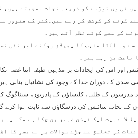
ہیں ٹی وی توڑنے کو ذریعہ نجات سمجھتے ہیں، ک
ند کرنے کی کوشش کر رہے ہیں۔کفر کے فتووں سے
رنے کی سعی کرتے نظر آتے ہیں۔
سے وہ الٹا مذہب کا پھیلاؤ روکنے اور نئی نس
 باعث بن رہے ہیں۔
نس اور اس کی ایجادات پر مذہبی طبقہ اپنا غصہ نکا
 صدی کے دوران خدا کے وجود کی نشانیاں بتانی ہیں
 مدرسوں کے طلبہ، کلیساؤں کے پادریوں، سیناگوگ کے
وں کے بجائے سائنس کی درسگاؤں سے ثابت ہوا کرے گا
ا لاادریت ایک فیشن ضرور بن چکا ہے مگر یہ ر
نات کی تخلیق سے جڑے سوالات پر بے بسی کا اظ