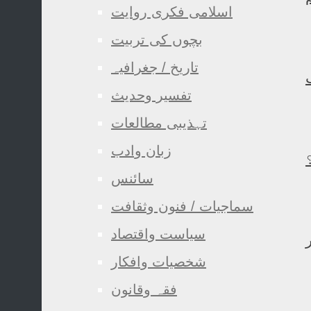
اسلامی فکری روایت
بچوں کی تربیت
تاریخ / جغرافیہ
تفسیر وحدیث
تہذیبی مطالعات
زبان وادب
سائنس
سماجیات / فنون وثقافت
سیاست واقتصاد
شخصیات وافکار
فقہ وقانون