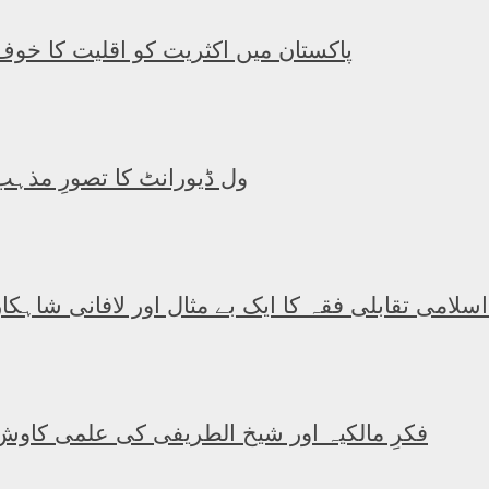
پاکستان میں اکثریت کو اقلیت کا خوف
ول ڈیورانٹ کا تصورِ مذہب
 اسلامی تقابلی فقہ کا ایک بے مثال اور لافانی شاہکار
فکرِ مالکیہ اور شیخ الطریفی کی علمی کاوش