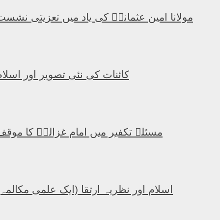
مولانا امین عثمانیؒ کی یاد میں تعزیتی نشست
کائنات کی نئی تصویر اور اسلام
مسئلہ تکفیر میں امام غزالیؒ کا موقف
اسلام اور نظریہ ارتقا (ایک علمی مکالمہ)