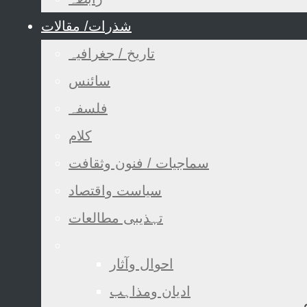
شذرات/ مقالات
تاریخ / جغرافیہ
سائنس
فلسفہ
کلام
سماجیات / فنون وثقافت
سیاست واقتصاد
تہذیبی مطالعات
احوال وآثار
ادیان ومذاہب