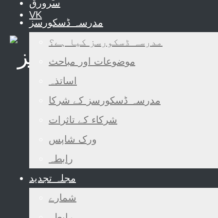
سرورق
VK
مدرسہ ڈسکورسز
مدرسہ ڈسکورسز کیا ہے؟
موضوعات اور مباحث
اساتذہ
مدرسہ ڈسکورسز کے شرکا
شرکاء کے تاثرات
ورک شاپس
رابطہ
مجلہ تجدید
شمارے
رابطہ