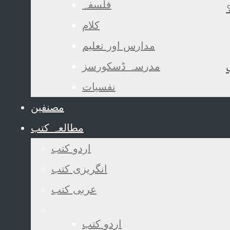
فلسفہ
کلام
مدارس اور تعلیم
مدرسہ ڈسکورسز
نفسیات
مصنفین
مطالعہ کتب
اردو کتب
انگریزی کتب
عربی کتب
اردو کتب