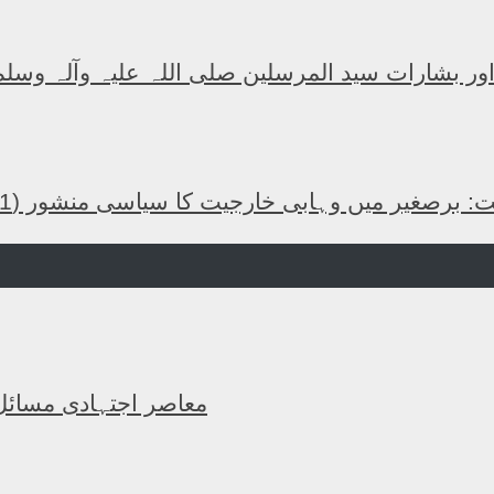
 اور بشارات سید المرسلین صلی اللہ علیہ وآلہ وسلم
: برصغیر میں وہابی خارجیت کا سیاسی منشور (1)
معاصر اجتہادی مسائل