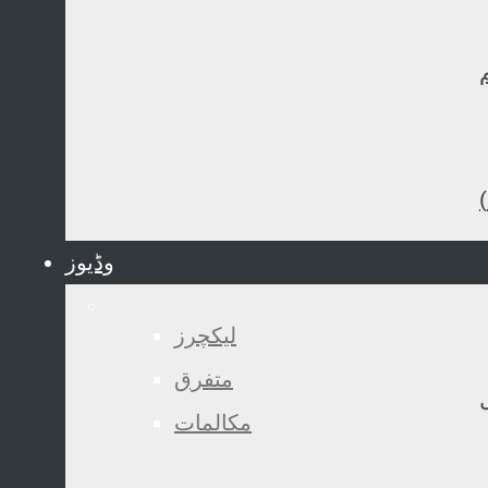
وڈیوز
لیکچرز
متفرق
مکالمات