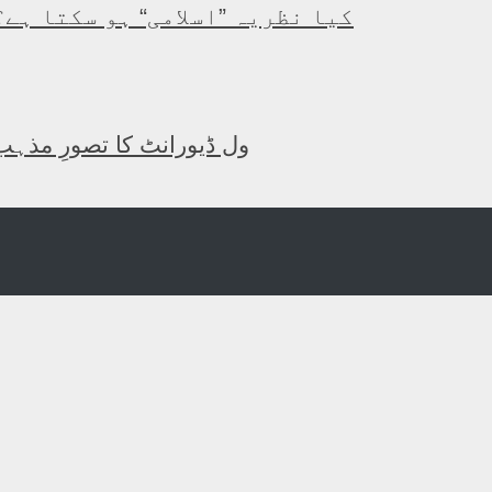
کیا نظریہ ”اسلامی“ ہو سکتا ہے؟
ول ڈیورانٹ کا تصورِ مذہب