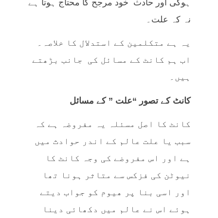
ہوگی اور حادث خود مرجح کا محتاج ہوتا ہے
نہ کہ علت۔
یہ ہے متکلمین کے استدلال کا خلاصہ۔
اب ہم کانٹ کے مسائل کی جانب بڑھتے
ہیں۔
کانٹ کے تصور “علت ” کے مسائل
کانٹ کا اصل مسئلہ یہ مفروضہ ہے کہ
سبب یا علت عالم کے اندر حوادث میں
ہے اور اس مفروضے کی وجہ کانٹ کا
نیوٹن کی فزکس سے متاثر ہونا تھا
اور اسی بنا پر ھیوم کو جواب دیتے
ہوئے اس نے عالم میں دکھائی دینا