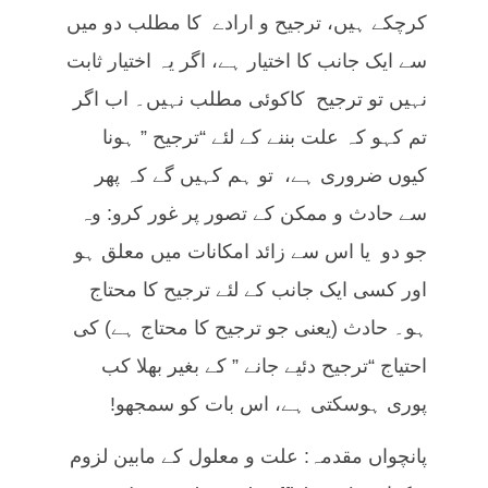
کرچکے ہیں، ترجیح و ارادے کا مطلب دو میں
سے ایک جانب کا اختیار ہے، اگر یہ اختیار ثابت
نہیں تو ترجیح کاکوئی مطلب نہیں۔ اب اگر
تم کہو کہ علت بننے کے لئے “ترجیح ” ہونا
کیوں ضروری ہے، تو ہم کہیں گے کہ پھر
سے حادث و ممکن کے تصور پر غور کرو: وہ
جو دو یا اس سے زائد امکانات میں معلق ہو
اور کسی ایک جانب کے لئے ترجیح کا محتاج
ہو۔ حادث (یعنی جو ترجیح کا محتاج ہے) کی
احتیاج “ترجیح دئیے جانے ” کے بغیر بھلا کب
پوری ہوسکتی ہے، اس بات کو سمجھو!
پانچواں مقدمہ: علت و معلول کے مابین لزوم