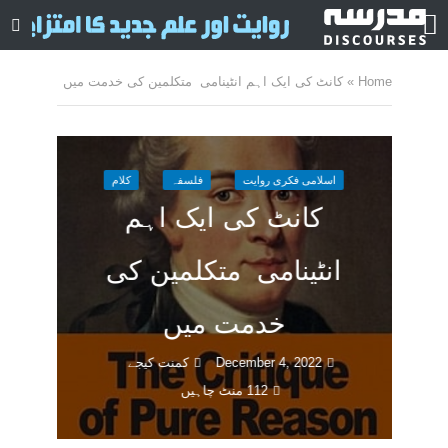
Home
»
کانٹ کی ایک اہم انٹینامی متکلمین کی خدمت میں
اسلامی فکری روایت
فلسفہ
کلام
کانٹ کی ایک اہم
انٹینامی متکلمین کی
خدمت میں
December 4, 2022
کمنت کیجے
112 منٹ چاہیں