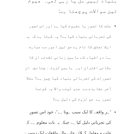
بنیاد نہیں مل پا رہی تھی۔ ھیوم
تین سوالات پوچھتا ہے:
علت کا تصور یا مفہوم کیا ہے اور اس تصور
کی تجرباتی بنیاد کیاہے؟ وہ کہتا ہے کہ یہ
ایک تعلق کا نام ہے جو تین امور سے عبارت
ہے: دو اشیاء کے مابین زمانی تقدم، ان کا
مکانی اقتران اور باہمی لزوم ۔ چنانچہ ان
تصورات کی تجرباتی بنیاد کیا چیز ہے؟ مثلا
آخر مشاہدے سے جنم لینے والا وہ کونسا
تصور ہے جو لزوم کی دلیل ہے؟
“ہر واقعے کا ایک سبب ہوتا ہے”، خود اس تصور
کی تجرباتی دلیل کیا ہے جبکہ یہ بات معلوم ہے کہ
علت و معلول کہلائے جانے والے واقعات ایک دوسرے