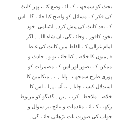
بحث کو سمجھنے کے لئے وضع کئے، پھر کانٹ
کی فکر کے مسائل کو واضح کیا جائے گا۔ اس
کے بعد کانٹ کی پیش کردہ انٹینامی خود
بخود کافور ہوجائے گی، ان شاء اللہ۔ اگر
امام غزالی کے الفاظ میں کانٹ کی غلط
فہمیوں کا خلاصہ کیا جائے تو وہ حادث و
ممکن کے تصور اور اس کے مضمرات کو
پوری طرح سمجھ نہ پانا ہے۔ متکلمین کا
استدلال کیسے چلتا ہے، آئیے پہلے اس کا
خلاصہ ملاحظہ کرتے ہیں۔ گفتگو کو مربوط
رکھنے کے لئے مقدمات و نتائج نیز سوال و
جواب کی صورت بات بڑھائی جائے گی۔