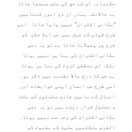
حکمنامہ اس کے حق کی علت سمجھا جاتا
ہے حالانکہ یہاں ان دو امور کےمابین
“مکانی اقتران” نہیں پایا جاتا۔ اسی
طرح قیاس کے عمل میں جب ایک حکم کو
فرع پر پھیلایا جاتا ہے تو یہ بھی
مکانی اقتران کی بنا پر نہیں ہوتا
بلکہ اس منطقی لزوم کی بنا پر ہوتا
ہے جس کا درج بالا مقدمے میں ذکر ہو۔
اسی طرح جب انسان اپنی خواہشات اور
اعمال کے مابین جاری سلسلوں کو علت
و معلول قرار دیتے ہیں تو یہ بھی
مکانی اقتران کی وجہ سے نہیں ہوتا۔
الغرض متکلمین علیت کے مفہوم کو