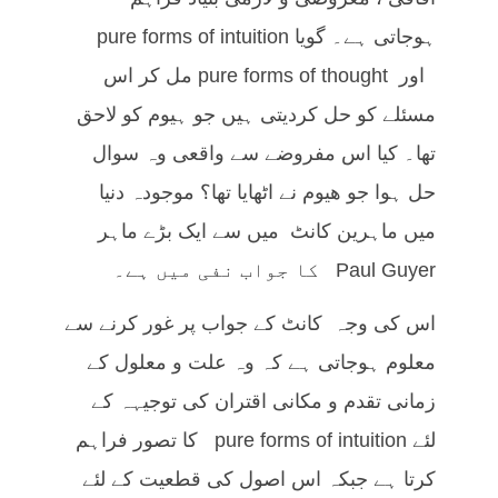
ہوجاتی ہے۔ گویا pure forms of intuition
اور pure forms of thought مل کر اس
مسئلے کو حل کردیتی ہیں جو ہیوم کو لاحق
تھا۔ کیا اس مفروضے سے واقعی وہ سوال
حل ہوا جو ھیوم نے اٹھایا تھا؟ موجودہ دنیا
میں ماہرین کانٹ میں سے ایک بڑے ماہر
Paul Guyer کا جواب نفی میں ہے۔
اس کی وجہ کانٹ کے جواب پر غور کرنے سے
معلوم ہوجاتی ہے کہ وہ علت و معلول کے
زمانی تقدم و مکانی اقتران کی توجیہہ کے
لئے pure forms of intuition کا تصور فراہم
کرتا ہے جبکہ اس اصول کی قطعیت کے لئے