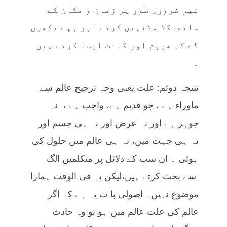
غیر ضروری طور پر زمان و مکان کے
ساتھ گڈ مڈنہیں کرتے اور ہم دیکھیں
گے کہ ھیوم اور کانٹ ایسا کرتے ہیں
۔
نتیجہ دوئم: علت یعنی وجہ ترجیح عالم سے
ماوراء ہے ، جو قدیم ہے، واجب ہے ، نہ
جوہر ہے اور نہ عرض اور نہ ہی جسم اور
نہ ہی جہت میں، نہ ہی عالم میں حلول کی
ہوئی ۔ ان سب کے دلائل پر متکلمین الگ
سے بحث کرتے ہیں،لیکن یہ فی الوقت ہمارا
موضوع نہیں۔ اصولی با ت یہ ہے کہ اگر
عالم کی علت عالم میں ہو تو وہ حادث