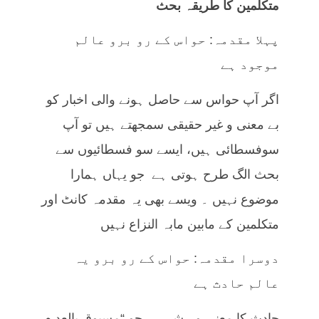
متکلمین کا طریقہ بحث
پہلا مقدمہ: حواس کے رو برو عالم
موجود ہے
اگر آپ حواس سے حاصل ہونے والی اخبار کو
بے معنی و غیر حقیقی سمجھتے ہیں تو آپ
سوفسطائی ہیں، ایسے سو فسطائیوں سے
بحث الگ طرح ہوتی ہے جو یہاں ہمارا
موضوع نہیں ۔ ویسے بھی یہ مقدمہ کانٹ اور
متکلمین کے مابین مابہ النزاع نہیں
دوسرا مقدمہ: حواس کے رو برو یہ
عالم حادث ہے
حادث کا معنی وہ شے ہے جو “مسبوق بالعد م