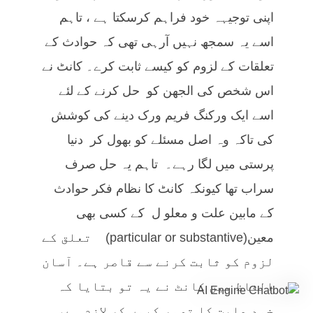
اپنی توجیہہ خود فراہم کرسکتا ہے ، تاہم
اسے یہ سمجھ نہیں آرہی تھی کہ حوادث کے
تعلقات کے لزوم کو کیسے ثابت کرے۔ کانٹ نے
اس شخص کی الجھن کو حل کرنے کے لئے
اسے ایک ورکنگ فریم ورک دینے کی کوشش
کی تاکہ وہ اصل مسئلے کو بھول کر دنیا
پرستی میں لگا رہے۔ تاہم یہ حل صرف
سراب تھا کیونکہ کانٹ کا نظام فکر حوادث
کے مابین علت و معلو ل کے کسی بھی
معین(particular or substantive) تعلق کے
لزوم کو ثابت کرنے سے قاصر ہے۔ آسان
الفاظ میں کانٹ نے یہ تو بتایا کہ
خود علیت کا تصور کیوں کر لازم ہے،