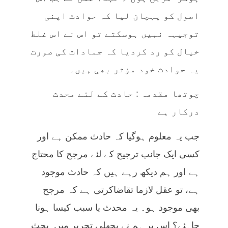
اصول کو پہچان لیا کہ حوادث اپنی
توجیہہ نہیں ہوسکتے تو اس نے اس غلط
خیال کو رد کردیا کہ جمادات کی صورت
یہ حوادث خود مؤثر بھی ہیں۔
چوتھا مقدمہ : حادث کے لئے محدث
درکار ہے
جب یہ معلوم ہوگیا کہ حادث ممکن ہے اور
کسی ایک جانب ترجیح کے لئے مرجح کا محتاج
ہے اور ہم دیکھ رہے ہیں کہ حادث موجود
ہے، تو عقل لازما تقاضاکرتی ہے کہ مرجح
بھی موجود ہو۔ یہ محدث یا سبب کیسا ہونا
چاہئے؟ اس پر ہم نے پچھلی تحریر میں بحث