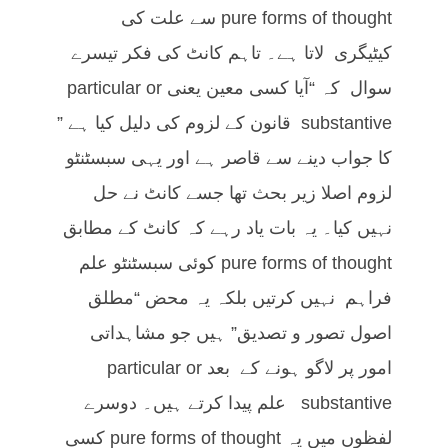
pure forms of thought سے علت کی
کیٹیگری لاتا ہے۔ تاہم کانٹ کی فکر تیسرے
سوال کہ “آیا کسی معین یعنی particular or
substantive قانون کے لزوم کی دلیل کیا ہے ”
کا جواب دینے سے قاصر ہے اور یہی سبسٹنٹو
لزوم اصلا زیر بحث تھا جسے کانٹ نے حل
نہیں کیا۔ یہ بات یاد رہے کہ کانٹ کے مطابق
pure forms of thought کوئی سبسٹنٹو علم
فراہم نہیں کرتیں بلکہ یہ محض “مطلق
اصول تصور و تصدیق” ہیں جو مشاہداتی
امور پر لاگو ہونے کے بعد particular or
substantive علم پیدا کرتے ہیں۔ دوسرے
لفظوں میں یہ pure forms of thought کسی