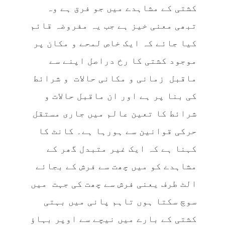
کشتی کے مشاہدے میں جو فرق ہے وہ
تبھی معنی خیز ہے جب یہ مفروضہ قائم
کیا جائے کہ ایک خاص لمحے و مکان پر
موجود کشتی کا رخ دراصل اپنے سے
ماقبل زمانی و مکانی حالات و شرائط
کی بنا پر ہے اور ان ماقبل حالات و
شرائط کا تعین عالم میں جاری مستقل
حرکی قوانین سے ہورہا ہے۔ کانٹ کا
کہنا ہے کہ ایک غیر متبدل گھر کے
مشاہدے کو میں چھت سے فرش کے بجائے
الٹ طرف یعنی فرش سے چھت کی جہت میں
سوچ سکتا ہوں تاہم پانی میں بہتی
کشتی کے بارے میں نیچے سے اوپر بہاؤ