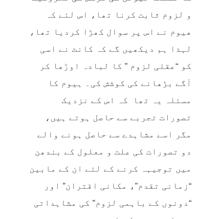
و لزوم ثابت کرنا تھا، اس لئے کہ
ھیوم نے اس پر سوال کھڑا کردیا تھا،
لہذا ہم دیکھیں گے کہ کانٹ نے اسی
کو “عقلی لزوم ” کا لبادہ اوڑھا کر
آگے بڑھانے کی کوشش کی۔ ہیوم کا
مسئلہ یہ تھا کہ اس کے نزدیک
تصورات تجربے سے حاصل ہوتے ہیں،
مگر اسے مشاہدے سے حاصل ہونے والے
دو تصورات کی علت و معلول کے بندھن
میں توجیہہ کرنے کے لئے ان کے مابین
“زمانی تقدم”، مکانی اقتران” اور
“دونوں کے باہمی لزوم” کی مشاہداتی