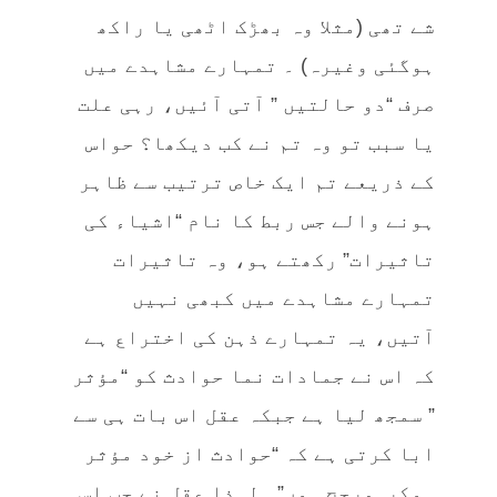
شے تھی (مثلا وہ بھڑک اٹھی یا راکھ
ہوگئی وغیرہ) ۔ تمہارے مشاہدے میں
صرف “دو حالتیں ” آتی آئیں، رہی علت
یا سبب تو وہ تم نے کب دیکھا؟ حواس
کے ذریعے تم ایک خاص ترتیب سے ظاہر
ہونے والے جس ربط کا نام “اشیاء کی
تاثیرات” رکھتے ہو، وہ تاثیرات
تمہارے مشاہدے میں کبھی نہیں
آتیں، یہ تمہارے ذہن کی اختراع ہے
کہ اس نے جمادات نما حوادث کو “مؤثر
” سمجھ لیا ہے جبکہ عقل اس بات ہی سے
ابا کرتی ہے کہ “حوادث از خود مؤثر
ہوکر مرجح ہوں”۔ لہذا عقل نے جب اس