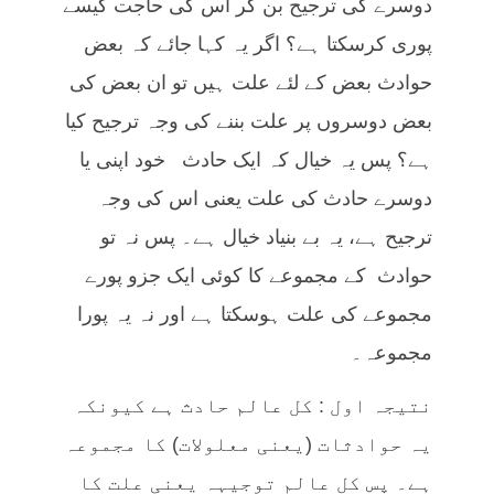
دوسرے کی ترجیح بن کر اس کی حاجت کیسے
پوری کرسکتا ہے؟ اگر یہ کہا جائے کہ بعض
حوادث بعض کے لئے علت ہیں تو ان بعض کی
بعض دوسروں پر علت بننے کی وجہ ترجیح کیا
ہے؟ پس یہ خیال کہ ایک حادث خود اپنی یا
دوسرے حادث کی علت یعنی اس کی وجہ
ترجیح ہے، یہ بے بنیاد خیال ہے۔ پس نہ تو
حوادث کے مجموعے کا کوئی ایک جزو پورے
مجموعے کی علت ہوسکتا ہے اور نہ یہ پورا
مجموعہ۔
نتیجہ اول : کل عالم حادث ہے کیونکہ
یہ حوادثات (یعنی معلولات) کا مجموعہ
ہے۔ پس کل عالم توجیہہ یعنی علت کا