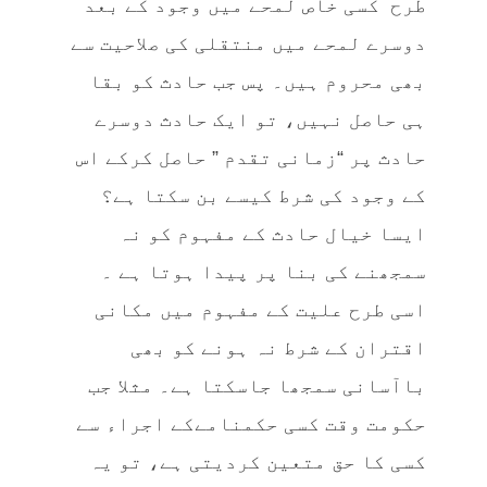
طرح کسی خاص لمحے میں وجود کے بعد
دوسرے لمحے میں منتقلی کی صلاحیت سے
بھی محروم ہیں۔ پس جب حادث کو بقا
ہی حاصل نہیں، تو ایک حادث دوسرے
حادث پر “زمانی تقدم ” حاصل کرکے اس
کے وجود کی شرط کیسے بن سکتا ہے؟
ایسا خیال حادث کے مفہوم کو نہ
سمجھنے کی بنا پر پیدا ہوتا ہے ۔
اسی طرح علیت کے مفہوم میں مکانی
اقتران کے شرط نہ ہونے کو بھی
باآسانی سمجھا جاسکتا ہے۔ مثلا جب
حکومت وقت کسی حکمنامےکے اجراء سے
کسی کا حق متعین کردیتی ہے، تو یہ