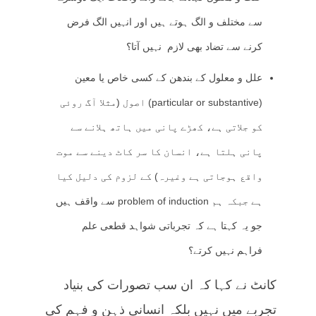
سے مختلف و الگ ہوتے ہیں اور انہیں الگ فرض
کرنے سے تضاد بھی لازم نہیں آتا؟
علل و معلول کے بندھن کے کسی خاص یا معین
(particular or substantive) اصول (مثلا آگ روئی
کو جلاتی ہے، کھڑے پانی میں ہاتھ ہلانے سے
پانی ہلتا ہے، انسان کا سر کاٹ دینے سے موت
واقع ہوجاتی ہے وغیرہ) کے لزوم کی دلیل کیا
ہے جبکہ ہم problem of induction سے واقف ہیں
جو یہ کہتا ہے کہ تجرباتی شواہد قطعی علم
فراہم نہیں کرتے؟
کانٹ نے کہا کہ ان سب تصورات کی بنیاد
تجربے میں نہیں بلکہ انسانی ذہن و فہم کی