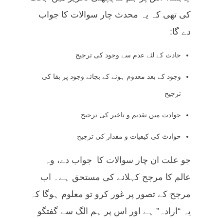
کی تھی کہ یہ محدث چار سوالات کا جواب
دے گا:
حادث کے لئے عدم سے وجود کی ترجیح
وجود کے بعد معدوم ہونے کے بجائے وجود پر بقا کی
ترجیح
حوادث میں تقدیم و تاخیر کی ترجیح
حوادث کی کیفیات و مقدار کی ترجیح
جو علت ان چار سوالات کا جواب دے، وہ
عالم کا مرجح کہلانے کی مستحق ہے۔ اب
مرجح کے تصور پر غور کرو تو معلوم ہوگا کہ
یہ “ارادہ” ہے اور اس پر ہم الگ سے گفتگو