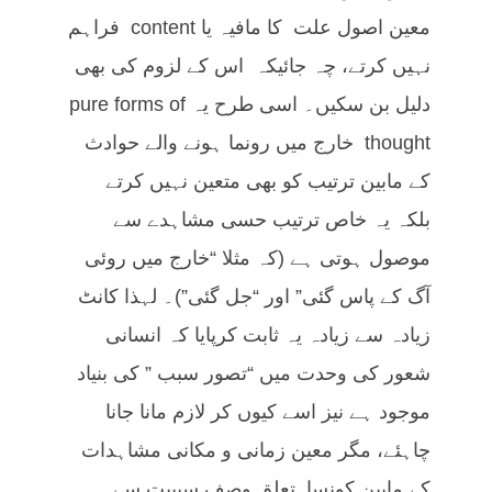
معین اصول علت کا مافیہ یا content فراہم
نہیں کرتے، چہ جائیکہ اس کے لزوم کی بھی
دلیل بن سکیں۔ اسی طرح یہ pure forms of
thought خارج میں رونما ہونے والے حوادث
کے مابین ترتیب کو بھی متعین نہیں کرتے
بلکہ یہ خاص ترتیب حسی مشاہدے سے
موصول ہوتی ہے (کہ مثلا “خارج میں روئی
آگ کے پاس گئی” اور “جل گئی”)۔ لہذا کانٹ
زیادہ سے زیادہ یہ ثابت کرپایا کہ انسانی
شعور کی وحدت میں “تصور سبب ” کی بنیاد
موجود ہے نیز اسے کیوں کر لازم مانا جانا
چاہئے، مگر معین زمانی و مکانی مشاہدات
کے مابین کونسا تعلق وصف سببیت سے