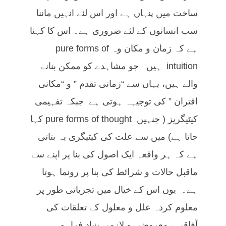
ساخت میں پنہاں ہے اور اس لئے انہیں ماننا
سب انسانوں کے لئے ضروری ہے۔ اس کا کہنا
ہے کہ زمان و مکان وہ pure forms of
intuition ہیں جو مشاہدے کو ممکن بنانے
والے ہیں، یہاں سے “زمانی تقدم ” و “مکانی
اقتران ” کی توجیہہ ہوتی ہے جبکہ تفہیمی
کیٹیگریز ( جنہیں pure forms of thought کہا
جاتا ہے) میں سے علت کی کیٹیگری یہ بتاتی
ہے کہ ہر واقعہ ایک اصول کی بنا پر اپنے سے
ماقبل حالات و شرائط کی بنا پر رونما ہوتا
ہے۔ یوں اس کے خیال میں تجرباتی طور پر
معلوم کردہ علل و معلول کے تعلقات کی
آفاقی ، معروضی و لازمی بنیاد فراہم