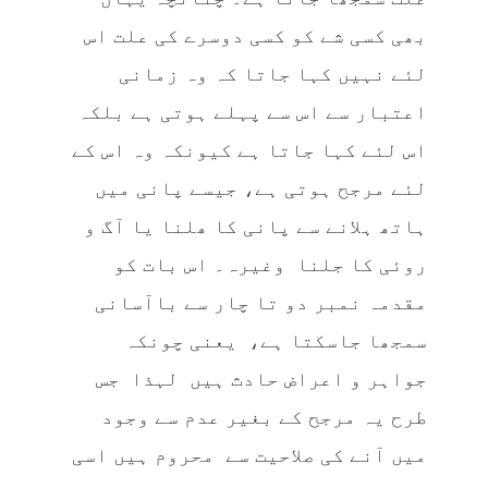
بھی کسی شے کو کسی دوسرے کی علت اس
لئے نہیں کہا جاتا کہ وہ زمانی
اعتبار سے اس سے پہلے ہوتی ہے بلکہ
اس لئے کہا جاتا ہے کیونکہ وہ اس کے
لئے مرجح ہوتی ہے، جیسے پانی میں
ہاتھ ہلانے سے پانی کا ھلنا یا آگ و
روئی کا جلنا وغیرہ۔ اس بات کو
مقدمہ نمبر دو تا چار سے باآسانی
سمجھا جاسکتا ہے، یعنی چونکہ
جواہر و اعراض حادث ہیں لہذا جس
طرح یہ مرجح کے بغیر عدم سے وجود
میں آنے کی صلاحیت سے محروم ہیں اسی