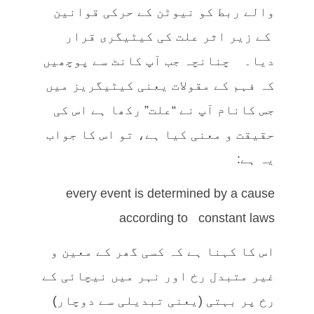
والے ربط کو نیوٹن کے حرکی قوانین
کے زیر اثر علت کی کیٹیگری قرار
دیا۔ چنانچہ جب آپ کانٹ سے پوچھیں
کہ فہم کے مقولات یعنی کیٹیگریز میں
جس کانام آپ نے “علت” رکھا ہے اس کی
حقیقت و معنی کیا ہے، تو اس کا جواب
یہ ہے:
every event is determined by a cause
according to constant laws
اس کا کہنا ہے کہ کسی گھر کے معین و
غیر متبدل رخ اور نہر میں نیچائی کے
رخ پر بہتی (یعنی تبدیلی سے دوچار)