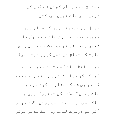
محتاج ہے ، یہاں کوئی شے کسی کی
توجیہہ و علت نہیں ہوسکتی
سوال: ہم دیکھتے ہیں کہ عالم میں
موجودات کے مابین علت و معلول کا
تعلق ہے، آخر تم حوادث کے مابین اس
علیت کے تعلق کی نفی کیوں کرتے ہو؟
جواب: لفظ “علت ” سے تم نے کیا مراد
لیا؟ اگر مراد تاثیر ہے تو یاد رکھو
کہ تم جس شے کا مشاہدہ کرتے ہو وہ
علت یعنی ” جلانے کی تاثیر” نہیں ہے
بلکہ صرف یہ ہے کہ جب روئی آگ کے پاس
آئی تو دوسرے لمحے وہ ایک بدلی ہوئی