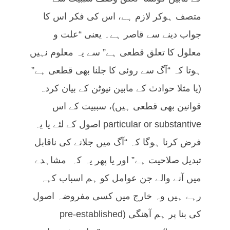
متصف ہوکر لازم ہے، اس کی فکر اس کا
جواب دینے سے قاصر ہے۔ یعنی “علت و
معلول کا تعلق قطعی ہے” سے یہ معلوم نہیں
ہوتا کہ “آگ سے روئی کا جلنا بھی قطعی ہے”
(یا مثلا حوادث کے مابین نیوٹن کے بیان کردہ
قوانین بھی قطعی ہیں)، سببیت کے اس
particular or substantive اصول کے لئے یا یہ
فرض کرنا ہوگا کہ “آگ میں جلانے کی ناقابل
تبدیل صلاحیت ہے” اور یا پھر یہ کہ مشاہدے
میں آنے والے جن عوامل کو ہم اسباب کہہ
رہے ہیں وہ خارج میں کسی مفروضہ اصول
کی بنا پر ہم آھنگی (pre-established