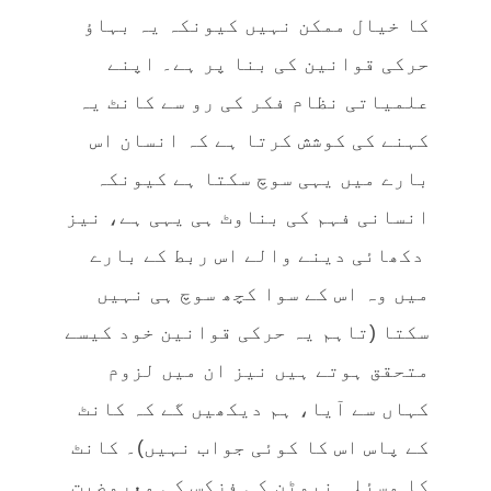
کا خیال ممکن نہیں کیونکہ یہ بہاؤ
حرکی قوانین کی بنا پر ہے۔ اپنے
علمیاتی نظام فکر کی رو سے کانٹ یہ
کہنے کی کوشش کرتا ہے کہ انسان اس
بارے میں یہی سوچ سکتا ہے کیونکہ
انسانی فہم کی بناوٹ ہی یہی ہے، نیز
دکھائی دینے والے اس ربط کے بارے
میں وہ اس کے سوا کچھ سوچ ہی نہیں
سکتا (تاہم یہ حرکی قوانین خود کیسے
متحقق ہوتے ہیں نیز ان میں لزوم
کہاں سے آیا، ہم دیکھیں گے کہ کانٹ
کے پاس اس کا کوئی جواب نہیں)۔ کانٹ
کا مسئلہ نیوٹن کی فزکس کی معروضیت