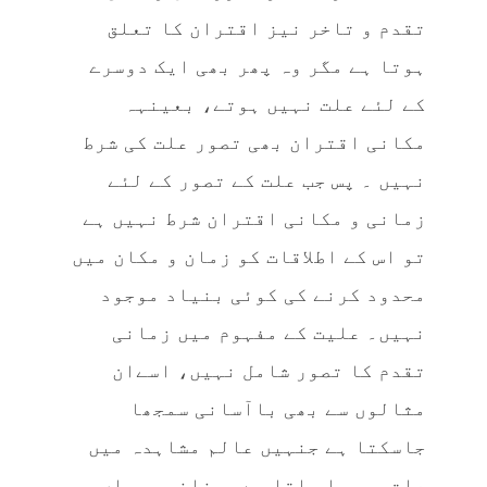
تقدم و تاخر نیز اقتران کا تعلق
ہوتا ہے مگر وہ پھر بھی ایک دوسرے
کے لئے علت نہیں ہوتے، بعینہہ
مکانی اقتران بھی تصور علت کی شرط
نہیں ۔ پس جب علت کے تصور کے لئے
زمانی و مکانی اقتران شرط نہیں ہے
تو اس کے اطلاقات کو زمان و مکان میں
محدود کرنے کی کوئی بنیاد موجود
نہیں۔ علیت کے مفہوم میں زمانی
تقدم کا تصور شامل نہیں، اسےان
مثالوں سے بھی باآسانی سمجھا
جاسکتا ہے جنہیں عالم مشاہدہ میں
علت سمجھا جاتا ہے۔ چنانچہ یہاں