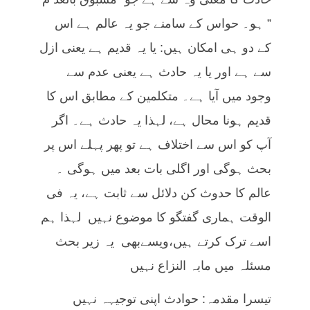
” ہو۔ حواس کے سامنے جو یہ عالم ہے اس
کے دو ہی امکان ہیں: یا یہ قدیم ہے یعنی ازل
سے ہے اور یا یہ حادث ہے یعنی عدم سے
وجود میں آیا ہے۔ متکلمین کے مطابق اس کا
قدیم ہونا محال ہے، لہذا یہ حادث ہے۔ اگر
آپ کو اس سے اختلاف ہے تو پھر پہلے اس پر
بحث ہوگی اور اگلی بات بعد میں ہوگی ۔
عالم کا حدوث کن دلائل سے ثابت ہے، یہ فی
الوقت ہماری گفتگو کا موضوع نہیں لہذا ہم
اسے ترک کرتے ہیں،ویسےبھی یہ زیر بحث
مسئلہ میں مابہ النزاع نہیں
تیسرا مقدمہ: حوادث اپنی توجیہہ نہیں