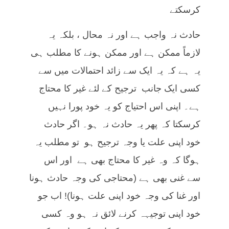
کرسکتے
حادث نہ واجب ہے اور نہ محال ، بلکہ یہ
لازماً ممکن ہے اور ممکن ہونے کا مطلب ہی
یہ ہے کہ یہ ایک سے زائد احتمالات میں سے
کسی ایک جانب ترجیح کے لئے غیر کا محتاج
ہے۔ اپنی اس احتیاج کو یہ خود پورا نہیں
کرسکتا کہ پھر یہ حادث نہ ہو۔ اگر حادث
خود اپنی علت یا وجہ ترجیح ہو تو مطلب یہ
ہوگا کہ وہ غیر کا محتاج بھی ہے اور اس
سے غنی بھی ہے (محتاجی کی وجہ حادث ہونا
اور غنا کی وجہ خود اپنی علت ہونا)! اب جو
خود اپنی توجیہہ کرنے لائق نہ ہو وہ کسی