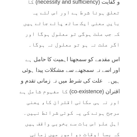
و کفایت (necessity and sufficiency) کا
تعلق ہونا شرط ہے اور اس لئے یہ
بایں معنی ایک ساتھ پائے جاتے ہیں
کہ جب علت ہوگی تو معلول ہوگا اور
اگر علت نہ ہو تو معلول نہ ہوگا۔
اس مقدمے کو سمجھنا اہمیت کا حامل ہے
اور اسے نہ سمجھنے سے مشکلات پیدا ہوئی
ہیں۔ علت کی شرط میں نہ زمانی تقدم و
اقتران (co-existence) کا مفہوم شامل ہے
اور نہ ہی مکانی اقتران کا، یعنی
مرجح ہونے کی یہ کوئی شرائط نہیں۔
اہل علم اس بات سے بخوبی واقف ہیں
کہ بسا اوقات دو امور میں زمانی